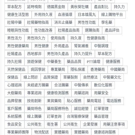
草本配方
延時噴劑
德國黑金剛
黃秋葵牡蠣
產品對比
持久力
健康生活型態
外用持久液
血液循環
日本雄風丸
線上購物平台
壯陽中藥
壯陽藥物指南
消炎止痛藥
男性性功能
學名藥
睡眠與性功能
性功能改善
壯陽產品指南
選購指南
產品評估
男性活力
男性持久力
使用指南
持久液
性健康指南
男性健康藥局
男性健康
外用產品
腎氣補養
中醫調理
壯陽產品
西地那非
男性持久產品
持久力提升
草本配方
持久壯陽
旅遊保健
中藥養生
藥品品質
PTT論壇
健康服務
天然保健品
病因學說
專業藥局
隱私保護
香港藥局
中國藥局
保健品
線上問診
品質保證
草藥製劑
自然療法
中醫藥文化
心理諮詢
未經處方購藥
合法購藥
中醫傳承
數位化服務
大樹藥局
專業諮詢
健康檢測服務
用藥諮詢
用藥安全
品牌發展
技術創新
果貿藥局
貼心服務
藥局電話
電話服務
客戶服務
藥局特色
藥局服務特色
誠信經營
訂單管理
系統服務
線上購藥
訂單查詢
台灣醫療保健
藥品管理
食品安全
公共衛生
衛生署
公共衛生
企業發展
用藥注意事項
專業藥師團隊
物流配送
實體藥局
實體藥局
健康諮詢服務