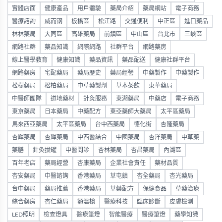
實體店面
健康產品
用戶體驗
藥局介紹
藥局網站
電子商務
醫療諮詢
威而钢
板橋區
松江路
交通便利
中正區
進口藥品
林林藥局
大同區
高雄藥局
前鎮區
中山區
台北市
三峽區
網路社群
藥品知識
網際網路
社群平台
網路藥房
線上醫學教育
健康知識
藥品資訊
藥品配送
健康社群平台
網路藥房
宅配藥局
藥局歷史
藥局經營
中藥製作
中藥製作
松樹藥局
松柏藥局
中草藥製劑
草本茶飲
東華藥局
中醫師團隊
道地藥材
針灸服務
東湖藥局
中藥店
電子商務
東京藥局
日本藥局
中藥配方
東亞藥師大藥局
太平區藥局
馬來西亞藥局
太平區藥局
台中西藥局
德化街
杏隆藥局
杏輝藥局
杏輝藥局
中西醫結合
中國藥局
杏洋藥局
中草藥
藥膳
針灸拔罐
中醫問診
杏林藥局
杏昌藥局
內湖區
百年老店
藥局經營
杏康藥局
企業社會責任
藥材品質
杏安藥局
中醫諮詢
香港藥局
草屯鎮
杏全藥局
杏光藥局
台中藥局
藥局推薦
香港藥局
草藥配方
保健食品
草藥治療
綜合藥房
杏仁藥局
額溫槍
醫療科技
臨床診斷
皮膚檢測
LED照明
檢查燈具
醫療筆燈
智能醫療
醫療筆燈
藥學知識