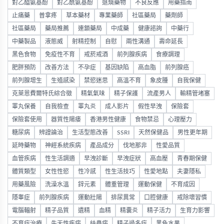
對乙醯氨基酚
對乙酰氨基酚
退燒藥物
不良反應
用藥指南
止痛藥
普拿疼
草本藥材
專業藥師
社區藥局
藥劑師
社區藥局
藥局推薦
連鎖藥局
中成藥
健康諮詢
中藥行
中藥製品
液態威
射精控制
自慰
兩性溝通
壽命延長
黑色食物
免疫性不育
戒菸戒酒
前列腺疾病
食療調理
肥胖預防
改善方法
不孕症
基因缺陷
高血脂
前列腺癌
前列腺增生
生殖感染
禁慾迷思
高溫不育
象皮腫
自我保健
克萊恩費爾特氏綜合徵
精氣氣味
精子保護
流產男人
輸精管堵塞
睪丸保養
自我檢查
睪丸炎
成人影片
假性早洩
保險套
保險套使用
器質性陽痿
香港男性健康
食物禁忌
心理壓力
糖尿病
辨證論治
生活型態改善
SSRI
天然保健品
男性更年期
延時藥物
神經系統疾病
產品成分
伐地那非
性愛品質
血管疾病
性生活調適
早洩診斷
早洩症狀
高血壓
青春期保健
體質類型
女性性慾
性冷感
性生活技巧
性愛地點
夫妻隱私
用藥風險
洗澡水溫
鋅元素
體重管理
運動保健
不育成因
隱睾症
前列腺疾病
運動壯陽
排尿異常
口腔健康
戒除壞習慣
電腦輻射
精子品質
遺精
血精
精囊炎
精子活力
生育力影響
不育症治療
先天性疾病
絲蟲病
精子過多症
黑色水果