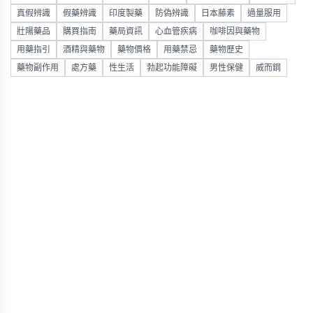
真假辨識
假藥辨識
印度製藥
防偽辨識
日本藤素
過量服用
壯陽藥品
購買指南
藥局資訊
心血管疾病
咖啡因與藥物
用藥指引
酒精與藥物
藥物價格
用藥禁忌
藥物歷史
藥物副作用
處方藥
性生活
勃起功能障礙
男性保健
威而鋼