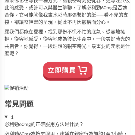
如果你也在尋找一種方式，讓親密時刻更從容、更專注於彼
此的感受，或許可以與醫生聊聊，了解
必利勁
60mg是否適
合你。它可能就像我畫水彩時那張裝好的紙——看不見的支
撐，卻讓整幅畫的呈現，從此不再因皺褶而分心。
願我們都能在愛裡，找到那份不慌不忙的底氣。從容地擁
抱，從容地感受，從容地成為彼此生命中，一段美好時光的
共創者。你覺得，一段理想的親密時光，最重要的元素是什
麼呢？
常見問題
1
必利勁60mg的正確服用方法是什麼？
必利勁
60mg為按需服用，建議在親密行為前約1至3小時，