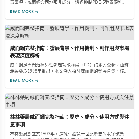
意事項。威而鋼含西地那非成分，透過抑制PDE-5酵素促進血
管擴張，有效治療男性勃起功能障礙。使用前應經醫師評估，
READ MORE →
注意禁忌症與副作用，確保用藥安全。
威而鋼完整指南：發展背景、作用機制、副作用與市場
表現深度解析
威而鋼是專門治療男性勃起功能障礙（ED）的處方藥物，由輝
瑞製藥於1998年推出。本文深入探討威而鋼的發展背景、核心
成分西地那非的作用機制、常見副作用如頭痛和臉部發紅，以
READ MORE →
及全球年銷售額超過23億美元的市場表現，幫助讀者全面了解
這款革命性藥品。
林林藥局威而鋼完整指南：歷史、成分、使用方式與注
意事項
林林藥局創立於1903年，是擁有超過一世紀歷史的老字號藥