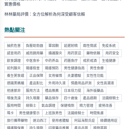
實惠價格
林林藥局評價：全方位解析為何深受顧客信賴
熱點關注
抽菸危害
負壓助勃器
睪固酮
延遲射精
兩性情感
免疫系統
感冒用药
威而鋼用藥
攝護腺炎
用药禁忌
藥物依賴
用药安全
飲食調理
中医食补
中药养血
药膳食疗
戒菸戒酒
生殖健康
前列腺炎
陽痿檢查
陽痿預防
男性健康指南
男性食療
養生粥食譜
正品保障
女用催情
夫妻體驗
女性性功能
德國黑螞蟻
產品對比
外用持久液
情趣用品評測
女性高潮液
他達那非
服用方法
禮品推薦
日本倍力挺
海外版藥品
噴後洗澡
持久噴霧
藥品保存
四十歲後
產品過期
法國綠騎士
服用時間
綠騎士
氣血調理
保健噴劑
精力管理
疲勞改善
瑪卡
男性健康警示
上班族男性
法國綠騎士
時間焦慮
旅行攜帶藥物
達泊西汀
使用者體驗
阿茲海默氏症
綠鑽適用症
攝護腺保養
持久噴劑
印度藥品推薦
產品品質
植物萃取