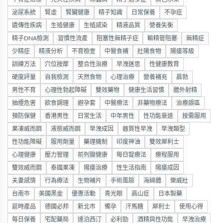
泌尿系統
腎虛
腎臟健康
精子知識
日常保養
不孕症
遺傳性疾病
生殖健康
生殖感染
精液品質
營養失衡
精子DNA檢測
習慣性流產
阻塞性無精子症
輸精管阻塞
無精症
少精症
精液分析
不育檢查
中醫食補
壯陽食物
陽痿等級
訓練方法
穴位按摩
整合性治療
早洩迷思
性健康教育
硬度評量
自我檢測
天然食物
心理治療
營養補充
晨勃
男性不育
心理性勃起障礙
雙效藥物
健康生活習慣
體外射精
抽煙危害
飲食調理
避孕套
中醫療法
非藥物療法
治療誤區
預防保健
香港男性
日常生活
中年男性
性功能衰退
按需服用
果凍威而鋼
液態威而鋼
早洩成因
器質性早洩
早洩類型
性功能障礙
服用劑量
藥理機制
印度神油
雙效犀利士
心理健康
壓力管理
前列腺健康
每日錠療法
療程服用
雙效威而鋼
泰國果凍
陽痿治療
性生活指南
陽痿成因
夫妻感情
行為療法
生物補片
手術風險
海綿體
樂威壯
台南市
美國黑金
優惠活動
青光眼
高山症
日本製藥
延時產品
德國必邦
新北市
備孕
汗馬糖
犀利士
使用心得
每日保養
宅配藥局
達泊西汀
必利勁
酒精與性功能
早洩治療