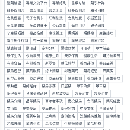
醫藥論壇
專業交流平台
專業諮詢
醫療討論
藥學社群
紅外線測溫
體溫測量
體溫測量
紅外線測溫
積分回饋
會員優惠
電子會員卡
紅利點數
會員制度
模擬遊戲
孕產婦關懷
孕產婦健康
公益計劃
母嬰用品
親子瑜伽
孕產婦照護
禮品推薦
產後護理
媽媽禮
媽媽禮
產後護理
電子郵件行銷
杏一藥局
醫療行銷
藥局經營
醫療行銷
健康檢測
體溫計
定價分析
醫療器材
耳溫槍
草本製品
環保生活
永續發展
健康生活
天然保健
健康生活
可持續發展
有機食品
有機藥局
新零售
數位轉型
藥局評價
藥品品質
藥局經營
藥局服務
線上購藥
鄰近藥局
藥局經營
西藥房
新型西藥房
藥局評價
藥品品質
健康檢測
藥局評價
高雄藥局
暈動症
藥師諮詢
藥局服務
口服藥
暈車治療
暈車藥
保健養生
台灣藥妝品牌
新加坡藥局
製藥企業
製藥企業
藥局介紹
晶華藥局
百年老字號
南投藥局
台灣藥局
藥局經營
文山區
景美藥局
藥局推薦
保健諮詢
中藥文化
台灣藥局
藥局介紹
優質中藥
止痛藥
定價策略
連鎖藥局推薦
國際藥妝
乙醯胺酚
藥物供應
品牌信譽
供應鏈管理
藥品短缺