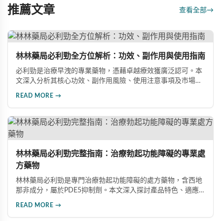
推薦文章
查看全部
→
林林藥局必利勁全方位解析：功效、副作用與使用指南
必利勁是治療早洩的專業藥物，憑藉卓越療效獲廣泛認可。本
文深入分析其核心功效、副作用風險、使用注意事項及市場發
展前景，助您全面了解產品特性並做出明智選擇。
READ MORE →
林林藥局必利勁完整指南：治療勃起功能障礙的專業處
方藥物
林林藥局必利勁是專門治療勃起功能障礙的處方藥物，含西地
那非成分，屬於PDE5抑制劑。本文深入探討產品特色、適應
症、不良反應及市場發展潛力，幫助讀者全面了解此藥物的快
READ MORE →
速起效、長效持續等優勢，以及使用時需注意的副作用與安全
事項。