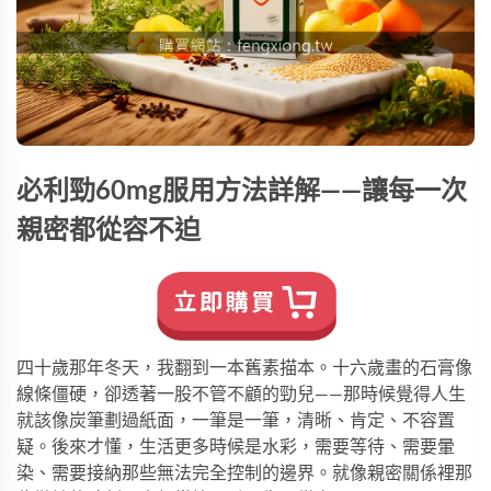
必利勁60mg服用方法詳解——讓每一次
親密都從容不迫
四十歲那年冬天，我翻到一本舊素描本。十六歲畫的石膏像
線條僵硬，卻透著一股不管不顧的勁兒——那時候覺得人生
就該像炭筆劃過紙面，一筆是一筆，清晰、肯定、不容置
疑。後來才懂，生活更多時候是水彩，需要等待、需要暈
染、需要接納那些無法完全控制的邊界。就像親密關係裡那