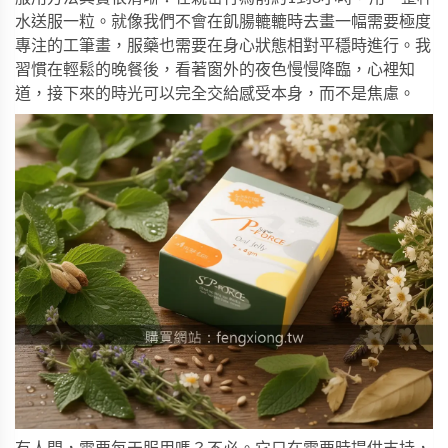
水送服一粒。就像我們不會在飢腸轆轆時去畫一幅需要極度
專注的工筆畫，服藥也需要在身心狀態相對平穩時進行。我
習慣在輕鬆的晚餐後，看著窗外的夜色慢慢降臨，心裡知
道，接下來的時光可以完全交給感受本身，而不是焦慮。