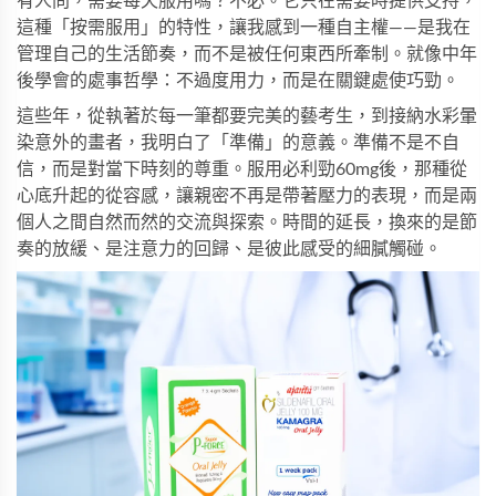
有人問，需要每天服用嗎？不必。它只在需要時提供支持，
這種「按需服用」的特性，讓我感到一種自主權——是我在
管理自己的生活節奏，而不是被任何東西所牽制。就像中年
後學會的處事哲學：不過度用力，而是在關鍵處使巧勁。
這些年，從執著於每一筆都要完美的藝考生，到接納水彩暈
染意外的畫者，我明白了「準備」的意義。準備不是不自
信，而是對當下時刻的尊重。服用
必利勁
60mg後，那種從
心底升起的從容感，讓親密不再是帶著壓力的表現，而是兩
個人之間自然而然的交流與探索。時間的延長，換來的是節
奏的放緩、是注意力的回歸、是彼此感受的細膩觸碰。