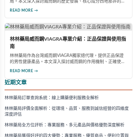
局。本文深入探討威而鋼的歷史發展、核心成分西地那非的作
用機制、正確使用方式（50mg與100mg規格選擇）、服用注
READ MORE →
意事項，以及與犀利士等其他男性健康產品的比較，幫助讀者
全面瞭解並安全使用相關產品。
林林藥局威而鋼VIAGRA專業介紹：正品保證與使用指
南
林林藥局作為台灣威而鋼VIAGRA獨家總代理，提供正品保證
的男性健康產品。本文深入探討威而鋼的作用機制、正確使用
方法、劑量選擇及注意事項，幫助消費者了解這款由輝瑞公司
READ MORE →
研發的藥品，並介紹50mg、100mg及瓶裝30顆等多種規格選
擇。
近期文章
林林藥局訂單查詢系統：線上購藥便利服務全解析
林林藥局評價全面解析：從環境、品質、服務到誠信經營的四維度
深度評估
林林藥局全方位評析：專業服務、多元產品與價格優勢深度解析
林林藥局獲得好評的四大優勢：專業服務、優質商品、便利位置與