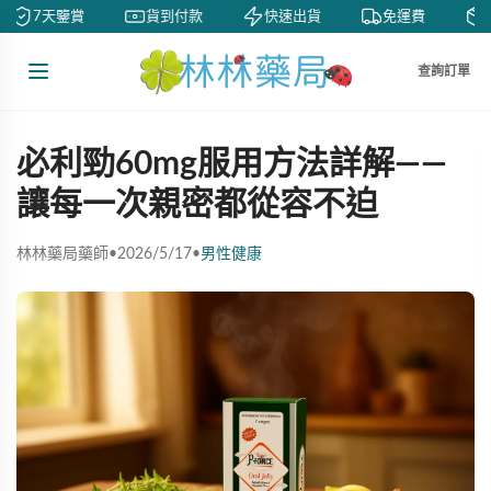
7天鑒賞
貨到付款
快速出貨
免運費
私
查詢訂單
必利勁60mg服用方法詳解——
讓每一次親密都從容不迫
林林藥局藥師
•
2026/5/17
•
男性健康