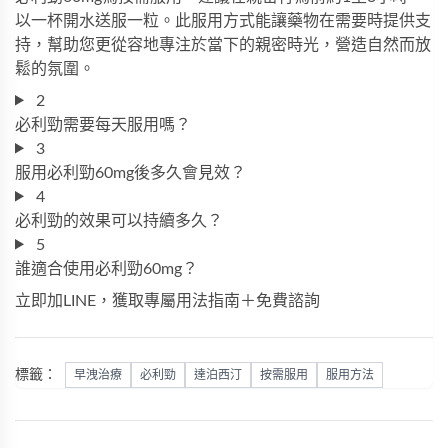
以一杯開水送服一粒。此服用方式能讓藥物在需要時提供支
持，幫助您更從容地專注於當下的親密時光，營造自然而放
鬆的氛圍。
2
必利勁需要每天服用嗎？
3
服用必利勁60mg後多久會見效？
4
必利勁的效果可以持續多久？
5
誰適合使用必利勁60mg？
立即加LINE，獲取專屬用法指南＋免費諮詢
標籤：
早洩治療
必利勁
達泊西汀
按需服用
服用方法