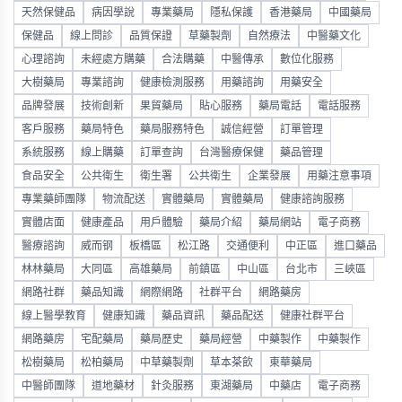
天然保健品
病因學說
專業藥局
隱私保護
香港藥局
中國藥局
保健品
線上問診
品質保證
草藥製劑
自然療法
中醫藥文化
心理諮詢
未經處方購藥
合法購藥
中醫傳承
數位化服務
大樹藥局
專業諮詢
健康檢測服務
用藥諮詢
用藥安全
品牌發展
技術創新
果貿藥局
貼心服務
藥局電話
電話服務
客戶服務
藥局特色
藥局服務特色
誠信經營
訂單管理
系統服務
線上購藥
訂單查詢
台灣醫療保健
藥品管理
食品安全
公共衛生
衛生署
公共衛生
企業發展
用藥注意事項
專業藥師團隊
物流配送
實體藥局
實體藥局
健康諮詢服務
實體店面
健康產品
用戶體驗
藥局介紹
藥局網站
電子商務
醫療諮詢
威而钢
板橋區
松江路
交通便利
中正區
進口藥品
林林藥局
大同區
高雄藥局
前鎮區
中山區
台北市
三峽區
網路社群
藥品知識
網際網路
社群平台
網路藥房
線上醫學教育
健康知識
藥品資訊
藥品配送
健康社群平台
網路藥房
宅配藥局
藥局歷史
藥局經營
中藥製作
中藥製作
松樹藥局
松柏藥局
中草藥製劑
草本茶飲
東華藥局
中醫師團隊
道地藥材
針灸服務
東湖藥局
中藥店
電子商務