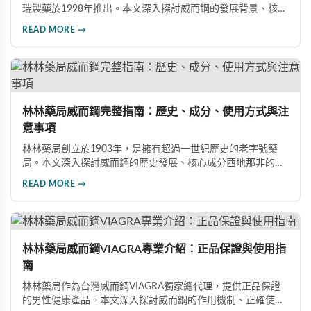
瑞製藥於1998年推出。本文深入探討威而鋼的發展背景、核心
成分西地那非的作用機制、常見副作用如頭痛和臉部發紅，以
READ MORE →
及全球年銷售額超過23億美元的市場表現，幫助讀者全面了解
這款革命性藥品。
林林藥局威而鋼完整指南：歷史、成分、使用方式與注
意事項
林林藥局創立於1903年，是擁有超過一世紀歷史的老字號藥
局。本文深入探討威而鋼的歷史發展、核心成分西地那非的作
用機制、正確使用方式（50mg與100mg規格選擇）、服用注
READ MORE →
意事項，以及與犀利士等其他男性健康產品的比較，幫助讀者
全面瞭解並安全使用相關產品。
林林藥局威而鋼VIAGRA專業介紹：正品保證與使用指
南
林林藥局作為台灣威而鋼VIAGRA獨家總代理，提供正品保證
的男性健康產品。本文深入探討威而鋼的作用機制、正確使用