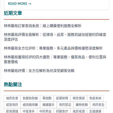
方法、劑量選擇及注意事項，幫助消費者了解這款由輝瑞公司
READ MORE →
研發的藥品，並介紹50mg、100mg及瓶裝30顆等多種規格選
擇。
近期文章
林林藥局訂單查詢系統：線上購藥便利服務全解析
林林藥局評價全面解析：從環境、品質、服務到誠信經營的四維度
深度評估
林林藥局全方位評析：專業服務、多元產品與價格優勢深度解析
林林藥局獲得好評的四大優勢：專業服務、優質商品、便利位置與
實惠價格
林林藥局評價：全方位解析為何深受顧客信賴
熱點關注
抽菸危害
負壓助勃器
睪固酮
延遲射精
兩性情感
免疫系統
感冒用药
威而鋼用藥
攝護腺炎
用药禁忌
藥物依賴
用药安全
飲食調理
中医食补
中药养血
药膳食疗
戒菸戒酒
生殖健康