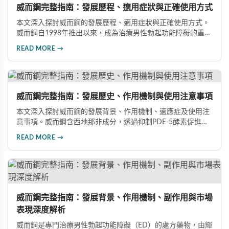
威而鋼完整指南：發展歷程、適用症狀與正確使用方式
本文深入探討威而鋼的發展歷程、適用症狀與正確使用方式。
威而鋼自1998年推出以來，成為治療男性勃起功能障礙的重要
藥物。文章詳細介紹其作用機理、使用注意事項、可能的副作
READ MORE →
用，以及相關研究成果，幫助讀者全面了解這類藥物並在醫師
指導下做出明智決定。
威而鋼完整指南：發展歷史、作用機制與使用注意事項
本文深入探討威而鋼的發展背景、作用機制、適應症及使用注
意事項。威而鋼含西地那非成分，透過抑制PDE-5酵素促進血
管擴張，有效治療男性勃起功能障礙。使用前應經醫師評估，
READ MORE →
注意禁忌症與副作用，確保用藥安全。
威而鋼完整指南：發展背景、作用機制、副作用與市場
表現深度解析
威而鋼是專門治療男性勃起功能障礙（ED）的處方藥物，由輝