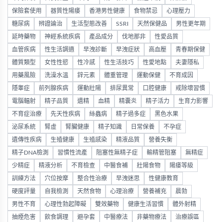
保險套使用
器質性陽痿
香港男性健康
食物禁忌
心理壓力
糖尿病
辨證論治
生活型態改善
SSRI
天然保健品
男性更年期
延時藥物
神經系統疾病
產品成分
伐地那非
性愛品質
血管疾病
性生活調適
早洩診斷
早洩症狀
高血壓
青春期保健
體質類型
女性性慾
性冷感
性生活技巧
性愛地點
夫妻隱私
用藥風險
洗澡水溫
鋅元素
體重管理
運動保健
不育成因
隱睾症
前列腺疾病
運動壯陽
排尿異常
口腔健康
戒除壞習慣
電腦輻射
精子品質
遺精
血精
精囊炎
精子活力
生育力影響
不育症治療
先天性疾病
絲蟲病
精子過多症
黑色水果
泌尿系統
腎虛
腎臟健康
精子知識
日常保養
不孕症
遺傳性疾病
生殖健康
生殖感染
精液品質
營養失衡
精子DNA檢測
習慣性流產
阻塞性無精子症
輸精管阻塞
無精症
少精症
精液分析
不育檢查
中醫食補
壯陽食物
陽痿等級
訓練方法
穴位按摩
整合性治療
早洩迷思
性健康教育
硬度評量
自我檢測
天然食物
心理治療
營養補充
晨勃
男性不育
心理性勃起障礙
雙效藥物
健康生活習慣
體外射精
抽煙危害
飲食調理
避孕套
中醫療法
非藥物療法
治療誤區