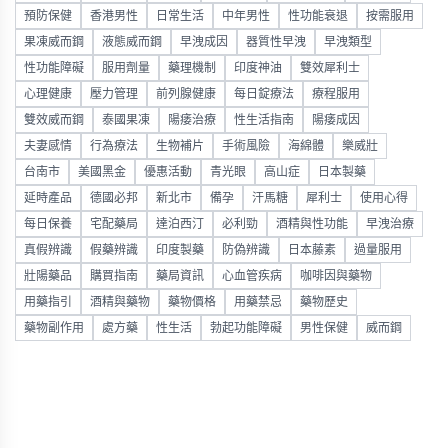
預防保健
香港男性
日常生活
中年男性
性功能衰退
按需服用
果凍威而鋼
液態威而鋼
早洩成因
器質性早洩
早洩類型
性功能障礙
服用劑量
藥理機制
印度神油
雙效犀利士
心理健康
壓力管理
前列腺健康
每日錠療法
療程服用
雙效威而鋼
泰國果凍
陽痿治療
性生活指南
陽痿成因
夫妻感情
行為療法
生物補片
手術風險
海綿體
樂威壯
台南市
美國黑金
優惠活動
青光眼
高山症
日本製藥
延時產品
德國必邦
新北市
備孕
汗馬糖
犀利士
使用心得
每日保養
宅配藥局
達泊西汀
必利勁
酒精與性功能
早洩治療
真假辨識
假藥辨識
印度製藥
防偽辨識
日本藤素
過量服用
壯陽藥品
購買指南
藥局資訊
心血管疾病
咖啡因與藥物
用藥指引
酒精與藥物
藥物價格
用藥禁忌
藥物歷史
藥物副作用
處方藥
性生活
勃起功能障礙
男性保健
威而鋼