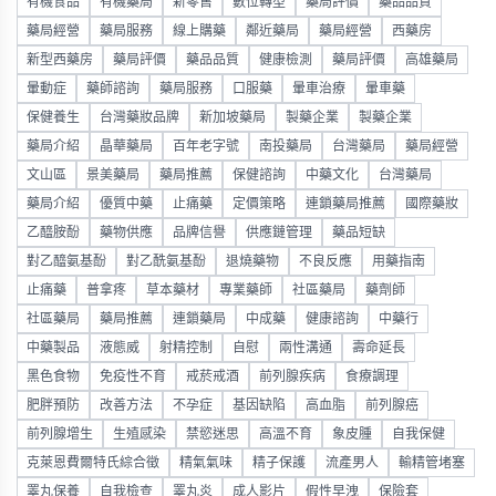
有機食品
有機藥局
新零售
數位轉型
藥局評價
藥品品質
藥局經營
藥局服務
線上購藥
鄰近藥局
藥局經營
西藥房
新型西藥房
藥局評價
藥品品質
健康檢測
藥局評價
高雄藥局
暈動症
藥師諮詢
藥局服務
口服藥
暈車治療
暈車藥
保健養生
台灣藥妝品牌
新加坡藥局
製藥企業
製藥企業
藥局介紹
晶華藥局
百年老字號
南投藥局
台灣藥局
藥局經營
文山區
景美藥局
藥局推薦
保健諮詢
中藥文化
台灣藥局
藥局介紹
優質中藥
止痛藥
定價策略
連鎖藥局推薦
國際藥妝
乙醯胺酚
藥物供應
品牌信譽
供應鏈管理
藥品短缺
對乙醯氨基酚
對乙酰氨基酚
退燒藥物
不良反應
用藥指南
止痛藥
普拿疼
草本藥材
專業藥師
社區藥局
藥劑師
社區藥局
藥局推薦
連鎖藥局
中成藥
健康諮詢
中藥行
中藥製品
液態威
射精控制
自慰
兩性溝通
壽命延長
黑色食物
免疫性不育
戒菸戒酒
前列腺疾病
食療調理
肥胖預防
改善方法
不孕症
基因缺陷
高血脂
前列腺癌
前列腺增生
生殖感染
禁慾迷思
高溫不育
象皮腫
自我保健
克萊恩費爾特氏綜合徵
精氣氣味
精子保護
流產男人
輸精管堵塞
睪丸保養
自我檢查
睪丸炎
成人影片
假性早洩
保險套