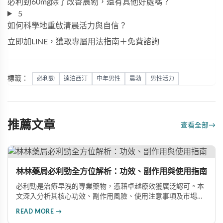
必利勁60mg除了改善晨勃，還有其他好處嗎？
5
如何科學地重啟清晨活力與自信？
立即加LINE，獲取專屬用法指南＋免費諮詢
標籤：
必利勁
達泊西汀
中年男性
晨勃
男性活力
推薦文章
查看全部
→
林林藥局必利勁全方位解析：功效、副作用與使用指南
必利勁是治療早洩的專業藥物，憑藉卓越療效獲廣泛認可。本
文深入分析其核心功效、副作用風險、使用注意事項及市場發
展前景，助您全面了解產品特性並做出明智選擇。
READ MORE →