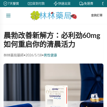
7天鑒賞
貨到付款
快速出貨
免運費
查詢訂單
晨勃改善新解方：必利劲60mg
如何重启你的清晨活力
林林藥局藥師
•
2026/5/18
•
男性健康