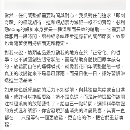
當然，任何調整都需要時間與耐心。我反對任何追求「即刻
奇蹟」的極端期待，這和短期暴力減肥一樣不切實際。
必利
勁60mg
的設計本身就是一種溫和而長效的輔助——它需要規
律服用一段時間，讓神經系統逐步適應新的調節節奏，效果
也會隨著使用持續而更趨穩定。
對我來說，這類產品最打動我的地方在於「正常化」的哲
學：它不試圖創造超常狀態，而是幫助身體找回原本該有
的、放鬆而自信的運轉模式。就像我花四年調整體態一樣，
真正的改變從來不是暴風驟雨，而是日復一日、讓好習慣滲
透進生活基底。
如果你也感覺晨間的活力不如從前，與其獨自焦慮或盲目進
補，或許可以換個思路：這不是衰退，而是身體提醒你該關
注神經系統的放鬆藝術了。給自己一點時間，選擇科學驗證
的方式溫和調節，你會發現那些消失的清晨驚喜，其實一直
都在——只是等待一個更放鬆、更自信的你，把它們重新喚
醒。