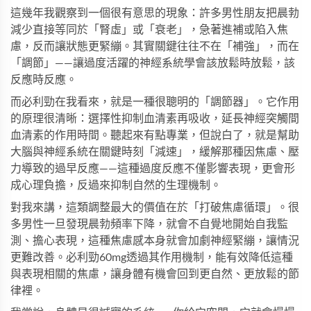
這幾年我觀察到一個很有意思的現象：許多男性朋友把晨勃
減少直接等同於「腎虛」或「衰老」，急著進補或陷入焦
慮，反而讓狀態更緊繃。其實關鍵往往不在「補強」，而在
「調節」——讓過度活躍的神經系統學會該放鬆時放鬆，該
反應時反應。
而
必利勁
在我看來，就是一種很聰明的「調節器」。它作用
的原理很清晰：選擇性抑制血清素再吸收，延長神經突觸間
血清素的作用時間。聽起來有點專業，但說白了，就是幫助
大腦與神經系統在關鍵時刻「減速」，緩解那種因焦慮、壓
力導致的過早反應——這種過度反應不僅影響表現，更會形
成心理負擔，反過來抑制自然的生理機制。
對我來講，這類調整最大的價值在於「打破焦慮循環」。很
多男性一旦發現晨勃頻率下降，就會不自覺地開始自我監
測、擔心表現，這種焦慮感本身就會加劇神經緊繃，讓情況
更難改善。
必利勁60mg
透過其作用機制，能有效降低這種
與表現相關的焦慮，讓身體有機會回到更自然、更放鬆的節
律裡。