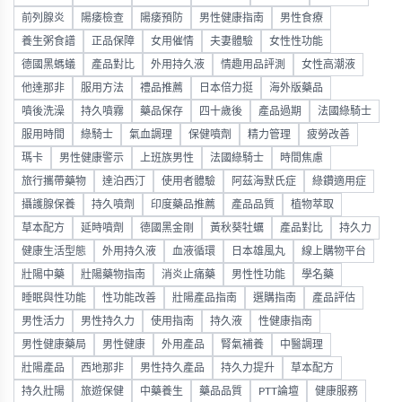
前列腺炎
陽痿檢查
陽痿預防
男性健康指南
男性食療
養生粥食譜
正品保障
女用催情
夫妻體驗
女性性功能
德國黑螞蟻
產品對比
外用持久液
情趣用品評測
女性高潮液
他達那非
服用方法
禮品推薦
日本倍力挺
海外版藥品
噴後洗澡
持久噴霧
藥品保存
四十歲後
產品過期
法國綠騎士
服用時間
綠騎士
氣血調理
保健噴劑
精力管理
疲勞改善
瑪卡
男性健康警示
上班族男性
法國綠騎士
時間焦慮
旅行攜帶藥物
達泊西汀
使用者體驗
阿茲海默氏症
綠鑽適用症
攝護腺保養
持久噴劑
印度藥品推薦
產品品質
植物萃取
草本配方
延時噴劑
德國黑金剛
黃秋葵牡蠣
產品對比
持久力
健康生活型態
外用持久液
血液循環
日本雄風丸
線上購物平台
壯陽中藥
壯陽藥物指南
消炎止痛藥
男性性功能
學名藥
睡眠與性功能
性功能改善
壯陽產品指南
選購指南
產品評估
男性活力
男性持久力
使用指南
持久液
性健康指南
男性健康藥局
男性健康
外用產品
腎氣補養
中醫調理
壯陽產品
西地那非
男性持久產品
持久力提升
草本配方
持久壯陽
旅遊保健
中藥養生
藥品品質
PTT論壇
健康服務