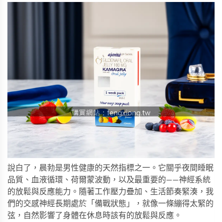
說白了，晨勃是男性健康的天然指標之一。它關乎夜間睡眠
品質、血液循環、荷爾蒙波動，以及最重要的——神經系統
的放鬆與反應能力。隨著工作壓力疊加、生活節奏緊湊，我
們的交感神經長期處於「備戰狀態」，就像一條繃得太緊的
弦，自然影響了身體在休息時該有的放鬆與反應。