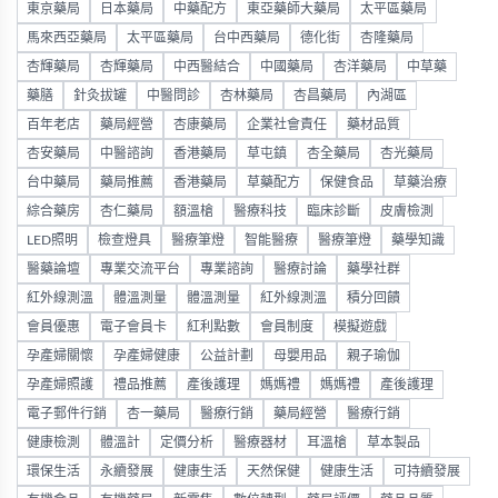
東京藥局
日本藥局
中藥配方
東亞藥師大藥局
太平區藥局
馬來西亞藥局
太平區藥局
台中西藥局
德化街
杏隆藥局
杏輝藥局
杏輝藥局
中西醫結合
中國藥局
杏洋藥局
中草藥
藥膳
針灸拔罐
中醫問診
杏林藥局
杏昌藥局
內湖區
百年老店
藥局經營
杏康藥局
企業社會責任
藥材品質
杏安藥局
中醫諮詢
香港藥局
草屯鎮
杏全藥局
杏光藥局
台中藥局
藥局推薦
香港藥局
草藥配方
保健食品
草藥治療
綜合藥房
杏仁藥局
額溫槍
醫療科技
臨床診斷
皮膚檢測
LED照明
檢查燈具
醫療筆燈
智能醫療
醫療筆燈
藥學知識
醫藥論壇
專業交流平台
專業諮詢
醫療討論
藥學社群
紅外線測溫
體溫測量
體溫測量
紅外線測溫
積分回饋
會員優惠
電子會員卡
紅利點數
會員制度
模擬遊戲
孕產婦關懷
孕產婦健康
公益計劃
母嬰用品
親子瑜伽
孕產婦照護
禮品推薦
產後護理
媽媽禮
媽媽禮
產後護理
電子郵件行銷
杏一藥局
醫療行銷
藥局經營
醫療行銷
健康檢測
體溫計
定價分析
醫療器材
耳溫槍
草本製品
環保生活
永續發展
健康生活
天然保健
健康生活
可持續發展