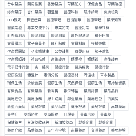
台中藥局
藥局推薦
香港藥局
草藥配方
保健食品
草藥治療
綜合藥房
杏仁藥局
額溫槍
醫療科技
臨床診斷
皮膚檢測
LED照明
檢查燈具
醫療筆燈
智能醫療
醫療筆燈
藥學知識
醫藥論壇
專業交流平台
專業諮詢
醫療討論
藥學社群
紅外線測溫
體溫測量
體溫測量
紅外線測溫
積分回饋
會員優惠
電子會員卡
紅利點數
會員制度
模擬遊戲
孕產婦關懷
孕產婦健康
公益計劃
母嬰用品
親子瑜伽
孕產婦照護
禮品推薦
產後護理
媽媽禮
媽媽禮
產後護理
電子郵件行銷
杏一藥局
醫療行銷
藥局經營
醫療行銷
健康檢測
體溫計
定價分析
醫療器材
耳溫槍
草本製品
環保生活
永續發展
健康生活
天然保健
健康生活
可持續發展
有機食品
有機藥局
新零售
數位轉型
藥局評價
藥品品質
藥局經營
藥局服務
線上購藥
鄰近藥局
藥局經營
西藥房
新型西藥房
藥局評價
藥品品質
健康檢測
藥局評價
高雄藥局
暈動症
藥師諮詢
藥局服務
口服藥
暈車治療
暈車藥
保健養生
台灣藥妝品牌
新加坡藥局
製藥企業
製藥企業
藥局介紹
晶華藥局
百年老字號
南投藥局
台灣藥局
藥局經營