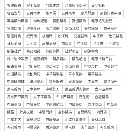
系統服務
線上購藥
訂單查詢
台灣醫療保健
藥品管理
食品安全
公共衛生
衛生署
公共衛生
企業發展
用藥注意事項
專業藥師團隊
物流配送
實體藥局
實體藥局
健康諮詢服務
實體店面
健康產品
用戶體驗
藥局介紹
藥局網站
電子商務
醫療諮詢
威而钢
板橋區
松江路
交通便利
中正區
進口藥品
林林藥局
大同區
高雄藥局
前鎮區
中山區
台北市
三峽區
網路社群
藥品知識
網際網路
社群平台
網路藥房
線上醫學教育
健康知識
藥品資訊
藥品配送
健康社群平台
網路藥房
宅配藥局
藥局歷史
藥局經營
中藥製作
中藥製作
松樹藥局
松柏藥局
中草藥製劑
草本茶飲
東華藥局
中醫師團隊
道地藥材
針灸服務
東湖藥局
中藥店
電子商務
東京藥局
日本藥局
中藥配方
東亞藥師大藥局
太平區藥局
馬來西亞藥局
太平區藥局
台中西藥局
德化街
杏隆藥局
杏輝藥局
杏輝藥局
中西醫結合
中國藥局
杏洋藥局
中草藥
藥膳
針灸拔罐
中醫問診
杏林藥局
杏昌藥局
內湖區
百年老店
藥局經營
杏康藥局
企業社會責任
藥材品質
杏安藥局
中醫諮詢
香港藥局
草屯鎮
杏全藥局
杏光藥局