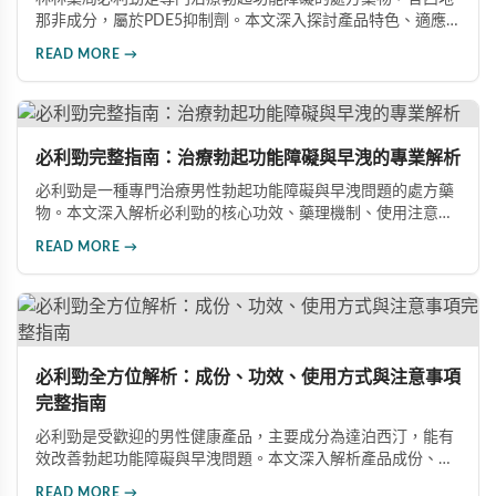
那非成分，屬於PDE5抑制劑。本文深入探討產品特色、適應
症、不良反應及市場發展潛力，幫助讀者全面了解此藥物的快
READ MORE →
速起效、長效持續等優勢，以及使用時需注意的副作用與安全
事項。
必利勁完整指南：治療勃起功能障礙與早洩的專業解析
必利勁是一種專門治療男性勃起功能障礙與早洩問題的處方藥
物。本文深入解析必利勁的核心功效、藥理機制、使用注意事
項及潛在風險，幫助您建立完整的認知，了解如何安全使用此
READ MORE →
藥物改善性功能問題。
必利勁全方位解析：成份、功效、使用方式與注意事項
完整指南
必利勁是受歡迎的男性健康產品，主要成分為達泊西汀，能有
效改善勃起功能障礙與早洩問題。本文深入解析產品成份、功
效、正確使用方式與注意事項，幫助男性朋友了解如何在醫師
READ MORE →