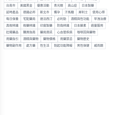
台南市
美國黑金
優惠活動
青光眼
高山症
日本製藥
延時產品
德國必邦
新北市
備孕
汗馬糖
犀利士
使用心得
每日保養
宅配藥局
達泊西汀
必利勁
酒精與性功能
早洩治療
真假辨識
假藥辨識
印度製藥
防偽辨識
日本藤素
過量服用
壯陽藥品
購買指南
藥局資訊
心血管疾病
咖啡因與藥物
用藥指引
酒精與藥物
藥物價格
用藥禁忌
藥物歷史
藥物副作用
處方藥
性生活
勃起功能障礙
男性保健
威而鋼