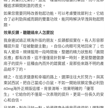
種追求瞬間刺激的透支。
如果您需要同時改善勃起功能，可以考慮
雙效犀利士
，它結
合了必利勁與威而鋼的雙重功效，能同時解決早洩與勃起問
題。
效果反饋，聽聽過來人怎麼說
我身邊試過正規海外版的朋友，反饋都挺實在。有人形容那
種提升是「從被動變主動」，自信心肉眼可見地回來了；也
有人覺得，規律服用一段時間後，整體的精力狀態和「晨間
反應」都有改善，這不僅僅是針對單一時刻，更是整體健康
底子的提升。這種由內而外的踏實感，是那些來路不明的產
品給不了的。
總之，在追求健康和幸福的路上，選擇往往大於努力。與其
東試西試，把自己當成小白鼠，不如一開始就鎖定像必利勁
60mg海外正規版這樣，背景清晰、效果明確的「優等
生」。它給你的不僅是一次表現的提升，更是一份長久的安
心和自信。
兄弟們，對自己好一點，投資健康永遠是最值得的！選對夥