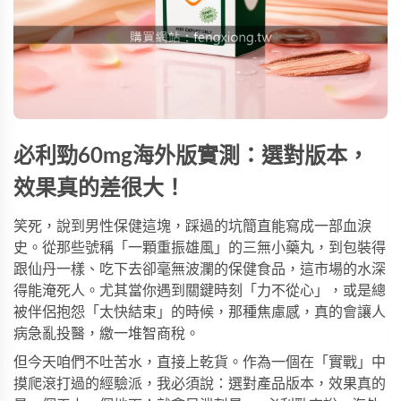
必利勁60mg海外版實測：選對版本，
效果真的差很大！
笑死，說到男性保健這塊，踩過的坑簡直能寫成一部血淚
史。從那些號稱「一顆重振雄風」的三無小藥丸，到包裝得
跟仙丹一樣、吃下去卻毫無波瀾的保健食品，這市場的水深
得能淹死人。尤其當你遇到關鍵時刻「力不從心」，或是總
被伴侶抱怨「太快結束」的時候，那種焦慮感，真的會讓人
病急亂投醫，繳一堆智商稅。
但今天咱們不吐苦水，直接上乾貨。作為一個在「實戰」中
摸爬滾打過的經驗派，我必須說：選對產品版本，效果真的