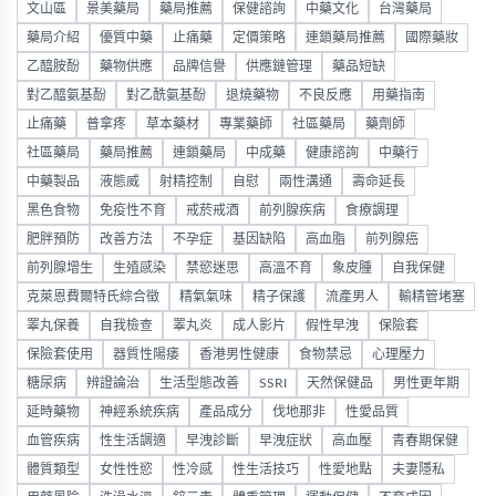
文山區
景美藥局
藥局推薦
保健諮詢
中藥文化
台灣藥局
藥局介紹
優質中藥
止痛藥
定價策略
連鎖藥局推薦
國際藥妝
乙醯胺酚
藥物供應
品牌信譽
供應鏈管理
藥品短缺
對乙醯氨基酚
對乙酰氨基酚
退燒藥物
不良反應
用藥指南
止痛藥
普拿疼
草本藥材
專業藥師
社區藥局
藥劑師
社區藥局
藥局推薦
連鎖藥局
中成藥
健康諮詢
中藥行
中藥製品
液態威
射精控制
自慰
兩性溝通
壽命延長
黑色食物
免疫性不育
戒菸戒酒
前列腺疾病
食療調理
肥胖預防
改善方法
不孕症
基因缺陷
高血脂
前列腺癌
前列腺增生
生殖感染
禁慾迷思
高溫不育
象皮腫
自我保健
克萊恩費爾特氏綜合徵
精氣氣味
精子保護
流產男人
輸精管堵塞
睪丸保養
自我檢查
睪丸炎
成人影片
假性早洩
保險套
保險套使用
器質性陽痿
香港男性健康
食物禁忌
心理壓力
糖尿病
辨證論治
生活型態改善
SSRI
天然保健品
男性更年期
延時藥物
神經系統疾病
產品成分
伐地那非
性愛品質
血管疾病
性生活調適
早洩診斷
早洩症狀
高血壓
青春期保健
體質類型
女性性慾
性冷感
性生活技巧
性愛地點
夫妻隱私