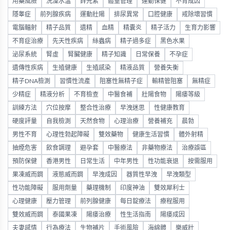
用藥風險
洗澡水溫
鋅元素
體重管理
運動保健
不育成因
隱睾症
前列腺疾病
運動壯陽
排尿異常
口腔健康
戒除壞習慣
電腦輻射
精子品質
遺精
血精
精囊炎
精子活力
生育力影響
不育症治療
先天性疾病
絲蟲病
精子過多症
黑色水果
泌尿系統
腎虛
腎臟健康
精子知識
日常保養
不孕症
遺傳性疾病
生殖健康
生殖感染
精液品質
營養失衡
精子DNA檢測
習慣性流產
阻塞性無精子症
輸精管阻塞
無精症
少精症
精液分析
不育檢查
中醫食補
壯陽食物
陽痿等級
訓練方法
穴位按摩
整合性治療
早洩迷思
性健康教育
硬度評量
自我檢測
天然食物
心理治療
營養補充
晨勃
男性不育
心理性勃起障礙
雙效藥物
健康生活習慣
體外射精
抽煙危害
飲食調理
避孕套
中醫療法
非藥物療法
治療誤區
預防保健
香港男性
日常生活
中年男性
性功能衰退
按需服用
果凍威而鋼
液態威而鋼
早洩成因
器質性早洩
早洩類型
性功能障礙
服用劑量
藥理機制
印度神油
雙效犀利士
心理健康
壓力管理
前列腺健康
每日錠療法
療程服用
雙效威而鋼
泰國果凍
陽痿治療
性生活指南
陽痿成因
夫妻感情
行為療法
生物補片
手術風險
海綿體
樂威壯