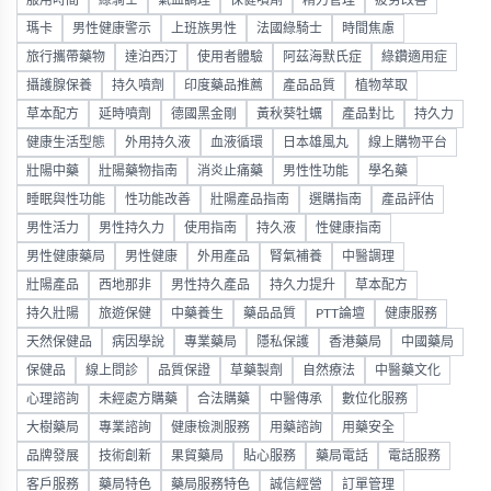
瑪卡
男性健康警示
上班族男性
法國綠騎士
時間焦慮
旅行攜帶藥物
達泊西汀
使用者體驗
阿茲海默氏症
綠鑽適用症
攝護腺保養
持久噴劑
印度藥品推薦
產品品質
植物萃取
草本配方
延時噴劑
德國黑金剛
黃秋葵牡蠣
產品對比
持久力
健康生活型態
外用持久液
血液循環
日本雄風丸
線上購物平台
壯陽中藥
壯陽藥物指南
消炎止痛藥
男性性功能
學名藥
睡眠與性功能
性功能改善
壯陽產品指南
選購指南
產品評估
男性活力
男性持久力
使用指南
持久液
性健康指南
男性健康藥局
男性健康
外用產品
腎氣補養
中醫調理
壯陽產品
西地那非
男性持久產品
持久力提升
草本配方
持久壯陽
旅遊保健
中藥養生
藥品品質
PTT論壇
健康服務
天然保健品
病因學說
專業藥局
隱私保護
香港藥局
中國藥局
保健品
線上問診
品質保證
草藥製劑
自然療法
中醫藥文化
心理諮詢
未經處方購藥
合法購藥
中醫傳承
數位化服務
大樹藥局
專業諮詢
健康檢測服務
用藥諮詢
用藥安全
品牌發展
技術創新
果貿藥局
貼心服務
藥局電話
電話服務
客戶服務
藥局特色
藥局服務特色
誠信經營
訂單管理