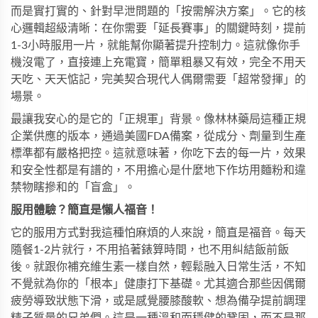
而是實打實的、針對早泄問題的「按需解決方案」。它的核
心邏輯超級清晰：在你需要「延長賽事」的關鍵時刻，提前
1-3小時服用一片，就能幫你顯著提升控制力。這就像你手
機沒電了，直接連上充電寶，簡單粗暴又有效，完全不用天
天吃、天天惦記，完美契合現代人偶爾需要「超常發揮」的
場景。
最讓我安心的是它的「正規軍」背景。像林林藥局這種正規
企業供應的版本，通過美國FDA備案，從成分、劑量到生產
標準都有嚴格把控。這就意味著，你吃下去的每一片，效果
和安全性都是有譜的，不用擔心是什麼地下作坊用麵粉和違
禁物瞎摻和的「盲盒」。
服用體驗？簡直是懶人福音！
它的服用方式對我這種怕麻煩的人來說，簡直是福音。每天
隨餐1-2片就行，不用掐著錶算時間，也不用糾結飯前飯
後。就跟你補充維生素一樣自然，輕鬆融入日常生活，不知
不覺就為你的「根本」健康打下基礎。尤其適合那些因偶爾
疲勞導致狀態下滑，或是感覺腰膝酸軟、想為備孕提前調理
精子質量的兄弟們。這是一種溫和而穩健的鞏固，而不是那