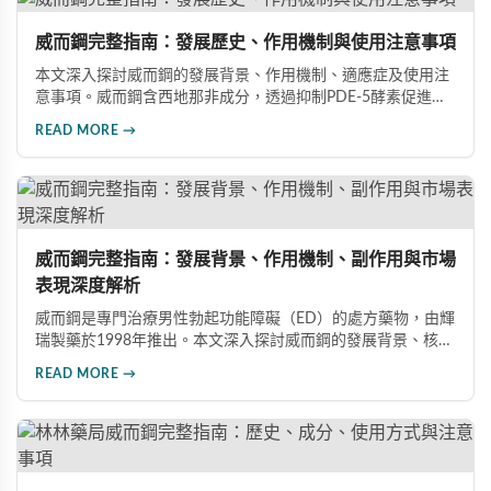
威而鋼完整指南：發展歷史、作用機制與使用注意事項
本文深入探討威而鋼的發展背景、作用機制、適應症及使用注
意事項。威而鋼含西地那非成分，透過抑制PDE-5酵素促進血
管擴張，有效治療男性勃起功能障礙。使用前應經醫師評估，
READ MORE →
注意禁忌症與副作用，確保用藥安全。
威而鋼完整指南：發展背景、作用機制、副作用與市場
表現深度解析
威而鋼是專門治療男性勃起功能障礙（ED）的處方藥物，由輝
瑞製藥於1998年推出。本文深入探討威而鋼的發展背景、核心
成分西地那非的作用機制、常見副作用如頭痛和臉部發紅，以
READ MORE →
及全球年銷售額超過23億美元的市場表現，幫助讀者全面了解
這款革命性藥品。