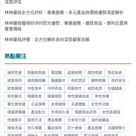
深度評估
林林藥局全方位評析：專業服務、多元產品與價格優勢深度解析
林林藥局獲得好評的四大優勢：專業服務、優質商品、便利位置與
實惠價格
林林藥局評價：全方位解析為何深受顧客信賴
熱點關注
抽菸危害
負壓助勃器
睪固酮
延遲射精
兩性情感
免疫系統
感冒用药
威而鋼用藥
攝護腺炎
用药禁忌
藥物依賴
用药安全
飲食調理
中医食补
中药养血
药膳食疗
戒菸戒酒
生殖健康
前列腺炎
陽痿檢查
陽痿預防
男性健康指南
男性食療
養生粥食譜
正品保障
女用催情
夫妻體驗
女性性功能
德國黑螞蟻
產品對比
外用持久液
情趣用品評測
女性高潮液
他達那非
服用方法
禮品推薦
日本倍力挺
海外版藥品
噴後洗澡
持久噴霧
藥品保存
四十歲後
產品過期
法國綠騎士
服用時間
綠騎士
氣血調理
保健噴劑
精力管理
疲勞改善