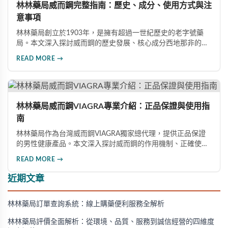
林林藥局威而鋼完整指南：歷史、成分、使用方式與注
意事項
林林藥局創立於1903年，是擁有超過一世紀歷史的老字號藥
局。本文深入探討威而鋼的歷史發展、核心成分西地那非的作
用機制、正確使用方式（50mg與100mg規格選擇）、服用注
READ MORE →
意事項，以及與犀利士等其他男性健康產品的比較，幫助讀者
全面瞭解並安全使用相關產品。
林林藥局威而鋼VIAGRA專業介紹：正品保證與使用指
南
林林藥局作為台灣威而鋼VIAGRA獨家總代理，提供正品保證
的男性健康產品。本文深入探討威而鋼的作用機制、正確使用
方法、劑量選擇及注意事項，幫助消費者了解這款由輝瑞公司
READ MORE →
研發的藥品，並介紹50mg、100mg及瓶裝30顆等多種規格選
擇。
近期文章
林林藥局訂單查詢系統：線上購藥便利服務全解析
林林藥局評價全面解析：從環境、品質、服務到誠信經營的四維度