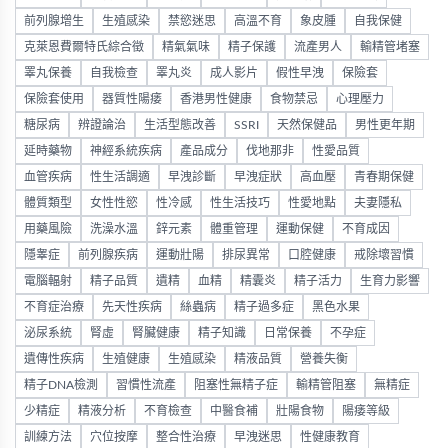
前列腺增生
生殖感染
禁慾迷思
高溫不育
象皮腫
自我保健
克萊恩費爾特氏綜合徵
精氣氣味
精子保護
流產男人
輸精管堵塞
睪丸保養
自我檢查
睪丸炎
成人影片
假性早洩
保險套
保險套使用
器質性陽痿
香港男性健康
食物禁忌
心理壓力
糖尿病
辨證論治
生活型態改善
SSRI
天然保健品
男性更年期
延時藥物
神經系統疾病
產品成分
伐地那非
性愛品質
血管疾病
性生活調適
早洩診斷
早洩症狀
高血壓
青春期保健
體質類型
女性性慾
性冷感
性生活技巧
性愛地點
夫妻隱私
用藥風險
洗澡水溫
鋅元素
體重管理
運動保健
不育成因
隱睾症
前列腺疾病
運動壯陽
排尿異常
口腔健康
戒除壞習慣
電腦輻射
精子品質
遺精
血精
精囊炎
精子活力
生育力影響
不育症治療
先天性疾病
絲蟲病
精子過多症
黑色水果
泌尿系統
腎虛
腎臟健康
精子知識
日常保養
不孕症
遺傳性疾病
生殖健康
生殖感染
精液品質
營養失衡
精子DNA檢測
習慣性流產
阻塞性無精子症
輸精管阻塞
無精症
少精症
精液分析
不育檢查
中醫食補
壯陽食物
陽痿等級
訓練方法
穴位按摩
整合性治療
早洩迷思
性健康教育