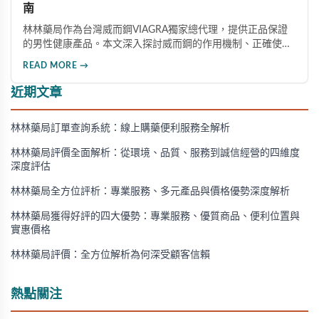
南
林林藥局作為台灣威而鋼VIAGRA獨家總代理，提供正品保證
的男性健康產品。本文深入探討威而鋼的作用機制、正確使用
方法、劑量選擇及注意事項，幫助消費者了解這款由輝瑞公司
READ MORE →
研發的藥品，並介紹50mg、100mg及瓶裝30顆等多種規格選
擇。
近期文章
林林藥局訂單查詢系統：線上購藥便利服務全解析
林林藥局評價全面解析：從環境、品質、服務到誠信經營的四維度
深度評估
林林藥局全方位評析：專業服務、多元產品與價格優勢深度解析
林林藥局獲得好評的四大優勢：專業服務、優質商品、便利位置與
實惠價格
林林藥局評價：全方位解析為何深受顧客信賴
熱點關注