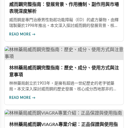
威而鋼完整指南：發展背景、作用機制、副作用與市場
表現深度解析
威而鋼是專門治療男性勃起功能障礙（ED）的處方藥物，由輝
瑞製藥於1998年推出。本文深入探討威而鋼的發展背景、核心
成分西地那非的作用機制、常見副作用如頭痛和臉部發紅，以
READ MORE →
及全球年銷售額超過23億美元的市場表現，幫助讀者全面了解
這款革命性藥品。
林林藥局威而鋼完整指南：歷史、成分、使用方式與注
意事項
林林藥局創立於1903年，是擁有超過一世紀歷史的老字號藥
局。本文深入探討威而鋼的歷史發展、核心成分西地那非的作
用機制、正確使用方式（50mg與100mg規格選擇）、服用注
READ MORE →
意事項，以及與犀利士等其他男性健康產品的比較，幫助讀者
全面瞭解並安全使用相關產品。
林林藥局威而鋼VIAGRA專業介紹：正品保證與使用指