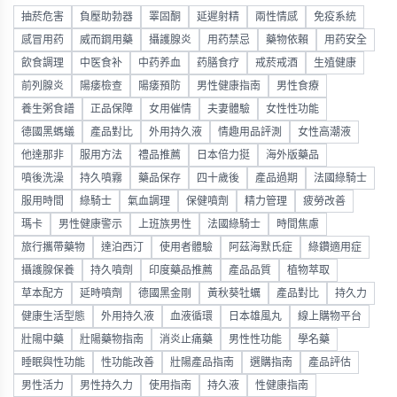
抽菸危害
負壓助勃器
睪固酮
延遲射精
兩性情感
免疫系統
感冒用药
威而鋼用藥
攝護腺炎
用药禁忌
藥物依賴
用药安全
飲食調理
中医食补
中药养血
药膳食疗
戒菸戒酒
生殖健康
前列腺炎
陽痿檢查
陽痿預防
男性健康指南
男性食療
養生粥食譜
正品保障
女用催情
夫妻體驗
女性性功能
德國黑螞蟻
產品對比
外用持久液
情趣用品評測
女性高潮液
他達那非
服用方法
禮品推薦
日本倍力挺
海外版藥品
噴後洗澡
持久噴霧
藥品保存
四十歲後
產品過期
法國綠騎士
服用時間
綠騎士
氣血調理
保健噴劑
精力管理
疲勞改善
瑪卡
男性健康警示
上班族男性
法國綠騎士
時間焦慮
旅行攜帶藥物
達泊西汀
使用者體驗
阿茲海默氏症
綠鑽適用症
攝護腺保養
持久噴劑
印度藥品推薦
產品品質
植物萃取
草本配方
延時噴劑
德國黑金剛
黃秋葵牡蠣
產品對比
持久力
健康生活型態
外用持久液
血液循環
日本雄風丸
線上購物平台
壯陽中藥
壯陽藥物指南
消炎止痛藥
男性性功能
學名藥
睡眠與性功能
性功能改善
壯陽產品指南
選購指南
產品評估
男性活力
男性持久力
使用指南
持久液
性健康指南