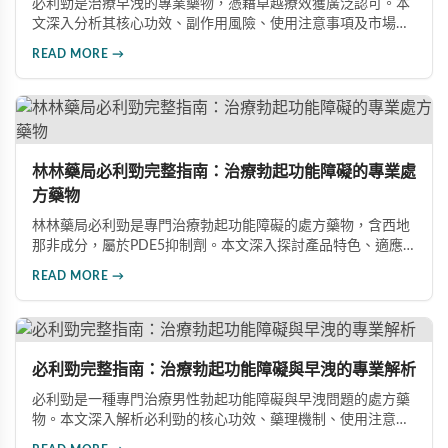
必利勁是治療早洩的專業藥物，憑藉卓越療效獲廣泛認可。本
文深入分析其核心功效、副作用風險、使用注意事項及市場發
展前景，助您全面了解產品特性並做出明智選擇。
READ MORE →
林林藥局必利勁完整指南：治療勃起功能障礙的專業處
方藥物
林林藥局必利勁是專門治療勃起功能障礙的處方藥物，含西地
那非成分，屬於PDE5抑制劑。本文深入探討產品特色、適應
症、不良反應及市場發展潛力，幫助讀者全面了解此藥物的快
READ MORE →
速起效、長效持續等優勢，以及使用時需注意的副作用與安全
事項。
必利勁完整指南：治療勃起功能障礙與早洩的專業解析
必利勁是一種專門治療男性勃起功能障礙與早洩問題的處方藥
物。本文深入解析必利勁的核心功效、藥理機制、使用注意事
項及潛在風險，幫助您建立完整的認知，了解如何安全使用此