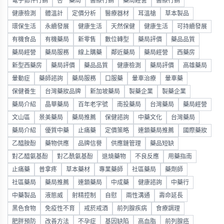
電子郵件行銷
杏一藥局
醫療行銷
藥局經營
醫療行銷
健康檢測
體溫計
定價分析
醫療器材
耳溫槍
草本製品
環保生活
永續發展
健康生活
天然保健
健康生活
可持續發展
有機食品
有機藥局
新零售
數位轉型
藥局評價
藥品品質
藥局經營
藥局服務
線上購藥
鄰近藥局
藥局經營
西藥房
新型西藥房
藥局評價
藥品品質
健康檢測
藥局評價
高雄藥局
暈動症
藥師諮詢
藥局服務
口服藥
暈車治療
暈車藥
保健養生
台灣藥妝品牌
新加坡藥局
製藥企業
製藥企業
藥局介紹
晶華藥局
百年老字號
南投藥局
台灣藥局
藥局經營
文山區
景美藥局
藥局推薦
保健諮詢
中藥文化
台灣藥局
藥局介紹
優質中藥
止痛藥
定價策略
連鎖藥局推薦
國際藥妝
乙醯胺酚
藥物供應
品牌信譽
供應鏈管理
藥品短缺
對乙醯氨基酚
對乙酰氨基酚
退燒藥物
不良反應
用藥指南
止痛藥
普拿疼
草本藥材
專業藥師
社區藥局
藥劑師
社區藥局
藥局推薦
連鎖藥局
中成藥
健康諮詢
中藥行
中藥製品
液態威
射精控制
自慰
兩性溝通
壽命延長
黑色食物
免疫性不育
戒菸戒酒
前列腺疾病
食療調理
肥胖預防
改善方法
不孕症
基因缺陷
高血脂
前列腺癌