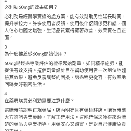
2
必利勁60mg的效果如何？
必利勁
是經醫學實證的處方藥，能有效幫助男性延長時間，
提升掌控力。許多使用者反饋，使用後伴侶關係更和諧，個
人信心也隨之增強，生活品質獲得顯著改善，效果實在且正
面。
3
為什麼推薦從60mg開始使用？
60mg是經過專業評估的標準起始劑量，如同精準施肥，能
提供有效支持。這個劑量設計旨在幫助使用者一次到位地體
驗其效果，避免反覆調整的困擾，讓過程更從容，有效率地
回歸美好親密生活。
4
在藥局購買必利勁需要注意什麼？
選購時請認明正規藥局，店內明亮且有藥師駐店。購買時應
大方諮詢專業藥師，了解正確用法。這能確保您獲得來源清
楚的藥品與專業指導，用藥安心又踏實，是對自己健康負責