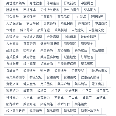
男性健康藥局
男性健康
外用產品
腎氣補養
中醫調理
壯陽產品
西地那非
男性持久產品
持久力提升
草本配方
持久壯陽
旅遊保健
中藥養生
藥品品質
PTT論壇
健康服務
天然保健品
病因學說
專業藥局
隱私保護
香港藥局
中國藥局
保健品
線上問診
品質保證
草藥製劑
自然療法
中醫藥文化
心理諮詢
未經處方購藥
合法購藥
中醫傳承
數位化服務
大樹藥局
專業諮詢
健康檢測服務
用藥諮詢
用藥安全
品牌發展
技術創新
果貿藥局
貼心服務
藥局電話
電話服務
客戶服務
藥局特色
藥局服務特色
誠信經營
訂單管理
系統服務
線上購藥
訂單查詢
台灣醫療保健
藥品管理
食品安全
公共衛生
衛生署
公共衛生
企業發展
用藥注意事項
專業藥師團隊
物流配送
實體藥局
實體藥局
健康諮詢服務
實體店面
健康產品
用戶體驗
藥局介紹
藥局網站
電子商務
醫療諮詢
威而钢
板橋區
松江路
交通便利
中正區
進口藥品
林林藥局
大同區
高雄藥局
前鎮區
中山區
台北市
三峽區
網路社群
藥品知識
網際網路
社群平台
網路藥房
線上醫學教育
健康知識
藥品資訊
藥品配送
健康社群平台