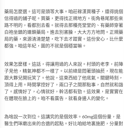
藥局怎麼選。這可是頭等大事。咱莊稼漢買種子，還得挑個
信得過的鋪子呢。買藥，更得找正規地方。街角巷尾那些來
路不明的，看都別去看。就得去那種亮堂堂的、有藥師穿著
白袍坐鎮的連鎖藥局。進去別害臊，大大方方地問。正規藥
局的藥，來源清清楚楚，吃下去才踏實。這份安心，比什麼
都強。咱這年紀，圖的不就是個穩當嘛。
效果怎麼樣。這話，得讓用過的人來說。村頭的老李，前陣
子見他，精氣神都不一樣了。以前總是悶著頭抽菸，現在能
跟大夥兒開玩笑了。他說，這東西給了他底氣。關鍵時刻，
頂得上用。時間掌控好了，兩口子之間那點事，自然就和諧
了。感情好了，心情就好，幹活都有勁。這效果，是實實在
在體現在臉上的。咱不看廣告，就看身邊人的變化。
為啥說一次到位。這講究的是個效率。60mg這個份量，是
醫生們琢磨出來的合適的起點。好比咱給地裏施肥，分量對