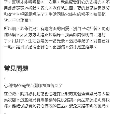
了，莊稼才能噌噌長。一次用，就能感受到它的支持力。不
用反反覆覆地折騰，省心。老伴兒之間，要的就是這種默契
和從容。把問題解決了，生活回歸它該有的樣子。這份從
容，千金難買。
所以啊，老爺們兒。有這方面的困擾，別自己硬扛著，更別
瞎琢磨。大大方方走進正規藥局，找藥師問個明白。選對
了，用對了，生活就是另一番光景。這把年紀了，對自己好
一點，讓日子過得更舒心、更圓滿。這才是正經事。
常見問題
1
必利勁60mg在台灣哪裡買得到？
在台灣，購買
必利勁
請務必選擇正規的實體連鎖藥局或大型
藥妝店。這些藥局有專業藥師提供諮詢，藥品來源透明有保
障，能確保您買到安心有效的正品，避免來路不明的風險。