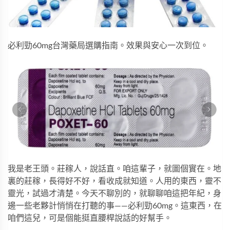
必利勁60mg台灣藥局選購指南。效果與安心一次到位。
我是老王頭。莊稼人，說話直。咱這輩子，就圖個實在。地
裏的莊稼，長得好不好，看收成就知道。人用的東西，靈不
靈光，試過才清楚。今天不聊別的，就聊聊咱這把年紀，身
邊一些老夥計悄悄在打聽的事——必利勁60mg。這東西，在
咱們這兒，可是個能挺直腰桿說話的好幫手。