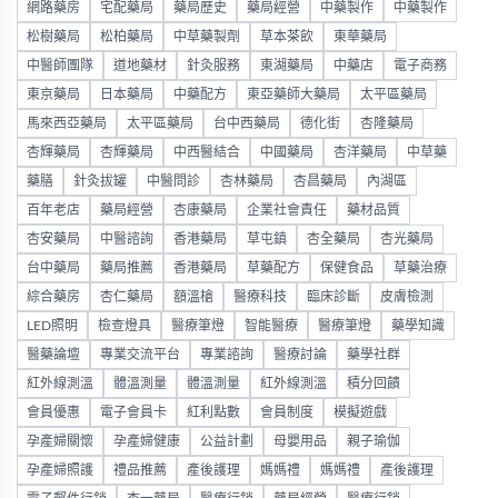
網路藥房
宅配藥局
藥局歷史
藥局經營
中藥製作
中藥製作
松樹藥局
松柏藥局
中草藥製劑
草本茶飲
東華藥局
中醫師團隊
道地藥材
針灸服務
東湖藥局
中藥店
電子商務
東京藥局
日本藥局
中藥配方
東亞藥師大藥局
太平區藥局
馬來西亞藥局
太平區藥局
台中西藥局
德化街
杏隆藥局
杏輝藥局
杏輝藥局
中西醫結合
中國藥局
杏洋藥局
中草藥
藥膳
針灸拔罐
中醫問診
杏林藥局
杏昌藥局
內湖區
百年老店
藥局經營
杏康藥局
企業社會責任
藥材品質
杏安藥局
中醫諮詢
香港藥局
草屯鎮
杏全藥局
杏光藥局
台中藥局
藥局推薦
香港藥局
草藥配方
保健食品
草藥治療
綜合藥房
杏仁藥局
額溫槍
醫療科技
臨床診斷
皮膚檢測
LED照明
檢查燈具
醫療筆燈
智能醫療
醫療筆燈
藥學知識
醫藥論壇
專業交流平台
專業諮詢
醫療討論
藥學社群
紅外線測溫
體溫測量
體溫測量
紅外線測溫
積分回饋
會員優惠
電子會員卡
紅利點數
會員制度
模擬遊戲
孕產婦關懷
孕產婦健康
公益計劃
母嬰用品
親子瑜伽
孕產婦照護
禮品推薦
產後護理
媽媽禮
媽媽禮
產後護理