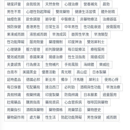
硬度評量
自我檢測
天然食物
心理治療
營養補充
晨勃
男性不育
心理性勃起障礙
雙效藥物
健康生活習慣
體外射精
抽煙危害
飲食調理
避孕套
中醫療法
非藥物療法
治療誤區
預防保健
香港男性
日常生活
中年男性
性功能衰退
按需服用
果凍威而鋼
液態威而鋼
早洩成因
器質性早洩
早洩類型
性功能障礙
服用劑量
藥理機制
印度神油
雙效犀利士
心理健康
壓力管理
前列腺健康
每日錠療法
療程服用
雙效威而鋼
泰國果凍
陽痿治療
性生活指南
陽痿成因
夫妻感情
行為療法
生物補片
手術風險
海綿體
樂威壯
台南市
美國黑金
優惠活動
青光眼
高山症
日本製藥
延時產品
德國必邦
新北市
備孕
汗馬糖
犀利士
使用心得
每日保養
宅配藥局
達泊西汀
必利勁
酒精與性功能
早洩治療
真假辨識
假藥辨識
印度製藥
防偽辨識
日本藤素
過量服用
壯陽藥品
購買指南
藥局資訊
心血管疾病
咖啡因與藥物
用藥指引
酒精與藥物
藥物價格
用藥禁忌
藥物歷史
藥物副作用
處方藥
性生活
勃起功能障礙
男性保健
威而鋼