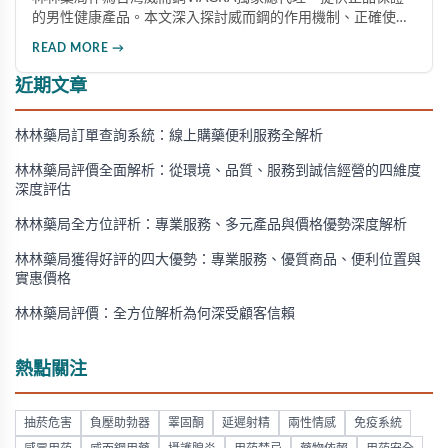
的男性健康產品。本文深入探討威而鋼的作用機制、正確使用
方法、劑量選擇及注意事項，幫助消費者了解這款由輝瑞公司
READ MORE →
研發的藥品，並介紹50mg、100mg及瓶裝30顆等多種規格選
擇。
近期文章
林林藥局訂單查詢系統：線上購藥便利服務全解析
林林藥局評價全面解析：從環境、品質、服務到誠信經營的四維度
深度評估
林林藥局全方位評析：專業服務、多元產品與價格優勢深度解析
林林藥局獲得好評的四大優勢：專業服務、優質商品、便利位置與
實惠價格
林林藥局評價：全方位解析為何深受顧客信賴
熱點關注
抽菸危害
負壓助勃器
睪固酮
延遲射精
兩性情感
免疫系統