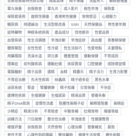
克萊恩費爾特氏綜合徵
精氣氣味
精子保護
流產男人
輸精管堵塞
睪丸保養
自我檢查
睪丸炎
成人影片
假性早洩
保險套
保險套使用
器質性陽痿
香港男性健康
食物禁忌
心理壓力
糖尿病
辨證論治
生活型態改善
SSRI
天然保健品
男性更年期
延時藥物
神經系統疾病
產品成分
伐地那非
性愛品質
血管疾病
性生活調適
早洩診斷
早洩症狀
高血壓
青春期保健
體質類型
女性性慾
性冷感
性生活技巧
性愛地點
夫妻隱私
用藥風險
洗澡水溫
鋅元素
體重管理
運動保健
不育成因
隱睾症
前列腺疾病
運動壯陽
排尿異常
口腔健康
戒除壞習慣
電腦輻射
精子品質
遺精
血精
精囊炎
精子活力
生育力影響
不育症治療
先天性疾病
絲蟲病
精子過多症
黑色水果
泌尿系統
腎虛
腎臟健康
精子知識
日常保養
不孕症
遺傳性疾病
生殖健康
生殖感染
精液品質
營養失衡
精子DNA檢測
習慣性流產
阻塞性無精子症
輸精管阻塞
無精症
少精症
精液分析
不育檢查
中醫食補
壯陽食物
陽痿等級
訓練方法
穴位按摩
整合性治療
早洩迷思
性健康教育
硬度評量
自我檢測
天然食物
心理治療
營養補充
晨勃
男性不育
心理性勃起障礙
雙效藥物
健康生活習慣
體外射精