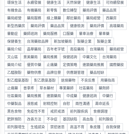
環保生活
永續發展
健康生活
天然保健
健康生活
可持續發展
有機食品
有機藥局
新零售
數位轉型
藥局評價
藥品品質
藥局經營
藥局服務
線上購藥
鄰近藥局
藥局經營
西藥房
新型西藥房
藥局評價
藥品品質
健康檢測
藥局評價
高雄藥局
暈動症
藥師諮詢
藥局服務
口服藥
暈車治療
暈車藥
保健養生
台灣藥妝品牌
新加坡藥局
製藥企業
製藥企業
藥局介紹
晶華藥局
百年老字號
南投藥局
台灣藥局
藥局經營
文山區
景美藥局
藥局推薦
保健諮詢
中藥文化
台灣藥局
藥局介紹
優質中藥
止痛藥
定價策略
連鎖藥局推薦
國際藥妝
乙醯胺酚
藥物供應
品牌信譽
供應鏈管理
藥品短缺
對乙醯氨基酚
對乙酰氨基酚
退燒藥物
不良反應
用藥指南
止痛藥
普拿疼
草本藥材
專業藥師
社區藥局
藥劑師
社區藥局
藥局推薦
連鎖藥局
中成藥
健康諮詢
中藥行
中藥製品
液態威
射精控制
自慰
兩性溝通
壽命延長
黑色食物
免疫性不育
戒菸戒酒
前列腺疾病
食療調理
肥胖預防
改善方法
不孕症
基因缺陷
高血脂
前列腺癌
前列腺增生
生殖感染
禁慾迷思
高溫不育
象皮腫
自我保健