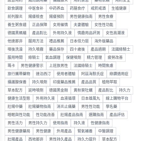
感冒用药
威而鋼用藥
攝護腺炎
用药禁忌
藥物依賴
用药安全
飲食調理
中医食补
中药养血
药膳食疗
戒菸戒酒
生殖健康
前列腺炎
陽痿檢查
陽痿預防
男性健康指南
男性食療
養生粥食譜
正品保障
女用催情
夫妻體驗
女性性功能
德國黑螞蟻
產品對比
外用持久液
情趣用品評測
女性高潮液
他達那非
服用方法
禮品推薦
日本倍力挺
海外版藥品
噴後洗澡
持久噴霧
藥品保存
四十歲後
產品過期
法國綠騎士
服用時間
綠騎士
氣血調理
保健噴劑
精力管理
疲勞改善
瑪卡
男性健康警示
上班族男性
法國綠騎士
時間焦慮
旅行攜帶藥物
達泊西汀
使用者體驗
阿茲海默氏症
綠鑽適用症
攝護腺保養
持久噴劑
印度藥品推薦
產品品質
植物萃取
草本配方
延時噴劑
德國黑金剛
黃秋葵牡蠣
產品對比
持久力
健康生活型態
外用持久液
血液循環
日本雄風丸
線上購物平台
壯陽中藥
壯陽藥物指南
消炎止痛藥
男性性功能
學名藥
睡眠與性功能
性功能改善
壯陽產品指南
選購指南
產品評估
男性活力
男性持久力
使用指南
持久液
性健康指南
男性健康藥局
男性健康
外用產品
腎氣補養
中醫調理
壯陽產品
西地那非
男性持久產品
持久力提升
草本配方