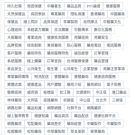
持久壯陽
旅遊保健
中藥養生
藥品品質
PTT論壇
健康服務
天然保健品
病因學說
專業藥局
隱私保護
香港藥局
中國藥局
保健品
線上問診
品質保證
草藥製劑
自然療法
中醫藥文化
心理諮詢
未經處方購藥
合法購藥
中醫傳承
數位化服務
大樹藥局
專業諮詢
健康檢測服務
用藥諮詢
用藥安全
品牌發展
技術創新
果貿藥局
貼心服務
藥局電話
電話服務
客戶服務
藥局特色
藥局服務特色
誠信經營
訂單管理
系統服務
線上購藥
訂單查詢
台灣醫療保健
藥品管理
食品安全
公共衛生
衛生署
公共衛生
企業發展
用藥注意事項
專業藥師團隊
物流配送
實體藥局
實體藥局
健康諮詢服務
實體店面
健康產品
用戶體驗
藥局介紹
藥局網站
電子商務
醫療諮詢
威而钢
板橋區
松江路
交通便利
中正區
進口藥品
林林藥局
大同區
高雄藥局
前鎮區
中山區
台北市
三峽區
網路社群
藥品知識
網際網路
社群平台
網路藥房
線上醫學教育
健康知識
藥品資訊
藥品配送
健康社群平台
網路藥房
宅配藥局
藥局歷史
藥局經營
中藥製作
中藥製作
松樹藥局
松柏藥局
中草藥製劑
草本茶飲
東華藥局