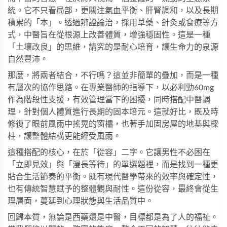
統。它不只看局部，更關注氣血平衡、肝腎調和，以及長期
積累的「本」。透過辨證論治，採用草藥、針灸或食療等方
式，中醫旨在從根源上改善體質，增強穩固性。這是一種
「土壤改良」的思維，講究的是耐心培育，讓生命力的泉源
自然豐沛。
那麼，將兩者結合，不行嗎？這並非簡單的疊加，而是一種
有層次的協作思路。在專業醫師的指導下，以
必利勁60mg
作為階段性支援，有效管理當下的困擾，同時搭配中醫調
理，針對個人體質進行長期的固本培元。這就好比，既及時
修復了眼前風雨中搖晃的窗櫺，也著手加固房屋的地基與樑
柱，讓整體結構更能經受風雨。
這種搭配的核心，在於「從容」二字。它讓男性不必困在
「立即見效」與「漫長等待」的單選題裡，而是找到一種更
貼合生活節奏的平衡。既有現代醫學帶來的效率與確定性，
也有傳統智慧賦予的整體觀與耐性。這份從容，最終會從生
理層面，蔓延到心理狀態與生活品質中。
回歸本質，無論是西藥還是中醫，目標都是為了人的福祉。