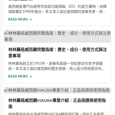
威而鋼是專門治療男性勃起功能障礙（ED）的處方藥物，由輝
瑞製藥於1998年推出。本文深入探討威而鋼的發展背景、核心
成分西地那非的作用機制、常見副作用如頭痛和臉部發紅，以
READ MORE →
及全球年銷售額超過23億美元的市場表現，幫助讀者全面了解
這款革命性藥品。
林林藥局威而鋼完整指南：歷史、成分、使用方式與注
意事項
林林藥局創立於1903年，是擁有超過一世紀歷史的老字號藥
局。本文深入探討威而鋼的歷史發展、核心成分西地那非的作
用機制、正確使用方式（50mg與100mg規格選擇）、服用注
READ MORE →
意事項，以及與犀利士等其他男性健康產品的比較，幫助讀者
全面瞭解並安全使用相關產品。
林林藥局威而鋼VIAGRA專業介紹：正品保證與使用指
南
林林藥局作為台灣威而鋼VIAGRA獨家總代理，提供正品保證