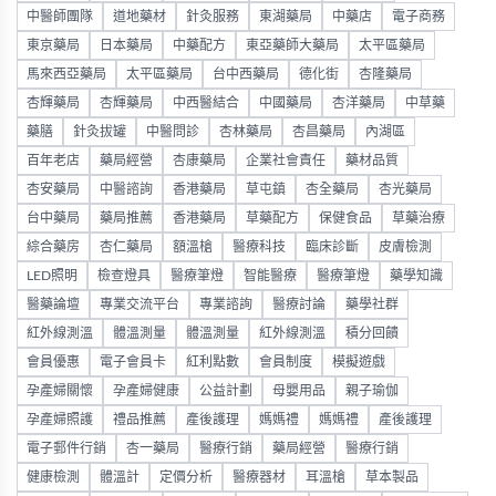
中醫師團隊
道地藥材
針灸服務
東湖藥局
中藥店
電子商務
東京藥局
日本藥局
中藥配方
東亞藥師大藥局
太平區藥局
馬來西亞藥局
太平區藥局
台中西藥局
德化街
杏隆藥局
杏輝藥局
杏輝藥局
中西醫結合
中國藥局
杏洋藥局
中草藥
藥膳
針灸拔罐
中醫問診
杏林藥局
杏昌藥局
內湖區
百年老店
藥局經營
杏康藥局
企業社會責任
藥材品質
杏安藥局
中醫諮詢
香港藥局
草屯鎮
杏全藥局
杏光藥局
台中藥局
藥局推薦
香港藥局
草藥配方
保健食品
草藥治療
綜合藥房
杏仁藥局
額溫槍
醫療科技
臨床診斷
皮膚檢測
LED照明
檢查燈具
醫療筆燈
智能醫療
醫療筆燈
藥學知識
醫藥論壇
專業交流平台
專業諮詢
醫療討論
藥學社群
紅外線測溫
體溫測量
體溫測量
紅外線測溫
積分回饋
會員優惠
電子會員卡
紅利點數
會員制度
模擬遊戲
孕產婦關懷
孕產婦健康
公益計劃
母嬰用品
親子瑜伽
孕產婦照護
禮品推薦
產後護理
媽媽禮
媽媽禮
產後護理
電子郵件行銷
杏一藥局
醫療行銷
藥局經營
醫療行銷
健康檢測
體溫計
定價分析
醫療器材
耳溫槍
草本製品