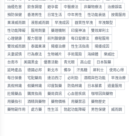
抽煙危害
飲食調理
避孕套
中醫療法
非藥物療法
治療誤區
預防保健
香港男性
日常生活
中年男性
性功能衰退
按需服用
果凍威而鋼
液態威而鋼
早洩成因
器質性早洩
早洩類型
性功能障礙
服用劑量
藥理機制
印度神油
雙效犀利士
心理健康
壓力管理
前列腺健康
每日錠療法
療程服用
雙效威而鋼
泰國果凍
陽痿治療
性生活指南
陽痿成因
夫妻感情
行為療法
生物補片
手術風險
海綿體
樂威壯
台南市
美國黑金
優惠活動
青光眼
高山症
日本製藥
延時產品
德國必邦
新北市
備孕
汗馬糖
犀利士
使用心得
每日保養
宅配藥局
達泊西汀
必利勁
酒精與性功能
早洩治療
真假辨識
假藥辨識
印度製藥
防偽辨識
日本藤素
過量服用
壯陽藥品
購買指南
藥局資訊
心血管疾病
咖啡因與藥物
用藥指引
酒精與藥物
藥物價格
用藥禁忌
藥物歷史
藥物副作用
處方藥
性生活
勃起功能障礙
男性保健
威而鋼