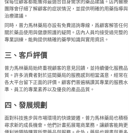
保每位顧客都能獲得最適合自身需求的藥品建議。店內醫療
團隊會仔細了解顧客的症狀情況，並提供明確的用藥指導與
治療建議。
同時，普力馬林藥局亦設有免費諮詢專線，爲顧客解答任何
關於藥品使用與健康照護的疑問。店內人員均接受過完整的
專業訓練，能夠提供精確的藥學知識與實用資訊。
三、客戶評價
普力馬林藥局始終重視顧客的意見回饋，並持續優化服務品
質。許多消費者對於這間藥局的服務感到相當滿意，經常在
各大平台留下正面的評價。顧客們普遍稱讚其專業的服務水
準、員工的專業素养以及優良的產品品質。
四、發展規劃
面對科技進步與市場環境的快速變遷，普力馬林藥局也積極
尋求新的成長機會。他們計畫拓展電商業務，讓顧客能夠更
便利地隨時購買所需藥品與服務。此外，藥局也規畫與更多