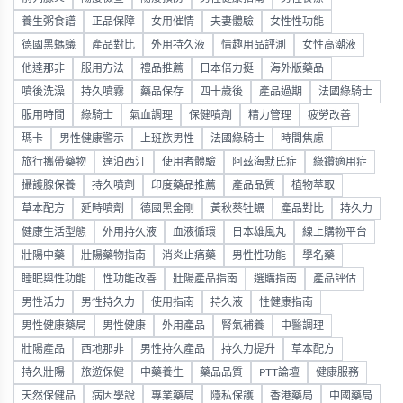
養生粥食譜
正品保障
女用催情
夫妻體驗
女性性功能
德國黑螞蟻
產品對比
外用持久液
情趣用品評測
女性高潮液
他達那非
服用方法
禮品推薦
日本倍力挺
海外版藥品
噴後洗澡
持久噴霧
藥品保存
四十歲後
產品過期
法國綠騎士
服用時間
綠騎士
氣血調理
保健噴劑
精力管理
疲勞改善
瑪卡
男性健康警示
上班族男性
法國綠騎士
時間焦慮
旅行攜帶藥物
達泊西汀
使用者體驗
阿茲海默氏症
綠鑽適用症
攝護腺保養
持久噴劑
印度藥品推薦
產品品質
植物萃取
草本配方
延時噴劑
德國黑金剛
黃秋葵牡蠣
產品對比
持久力
健康生活型態
外用持久液
血液循環
日本雄風丸
線上購物平台
壯陽中藥
壯陽藥物指南
消炎止痛藥
男性性功能
學名藥
睡眠與性功能
性功能改善
壯陽產品指南
選購指南
產品評估
男性活力
男性持久力
使用指南
持久液
性健康指南
男性健康藥局
男性健康
外用產品
腎氣補養
中醫調理
壯陽產品
西地那非
男性持久產品
持久力提升
草本配方
持久壯陽
旅遊保健
中藥養生
藥品品質
PTT論壇
健康服務
天然保健品
病因學說
專業藥局
隱私保護
香港藥局
中國藥局