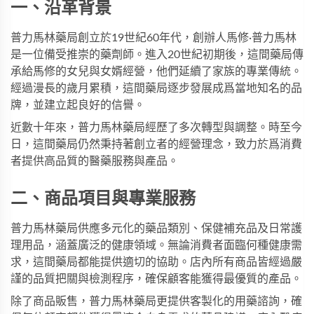
一、沿革背景
普力馬林藥局創立於19世紀60年代，創辦人馬修·普力馬林
是一位備受推崇的藥劑師。進入20世紀初期後，這間藥局傳
承給馬修的女兒與女婿經營，他們延續了家族的專業傳統。
經過漫長的歲月累積，這間藥局逐步發展成爲當地知名的品
牌，並建立起良好的信譽。
近數十年來，普力馬林藥局經歷了多次轉型與調整。時至今
日，這間藥局仍然秉持著創立者的經營理念，致力於爲消費
者提供高品質的醫藥服務與產品。
二、商品項目與專業服務
普力馬林藥局供應多元化的藥品類別、保健補充品及日常護
理用品，涵蓋廣泛的健康領域。無論消費者面臨何種健康需
求，這間藥局都能提供適切的協助。店內所有商品皆經過嚴
謹的品質把關與檢測程序，確保顧客能獲得最優質的產品。
除了商品販售，普力馬林藥局更提供客製化的用藥諮詢，確