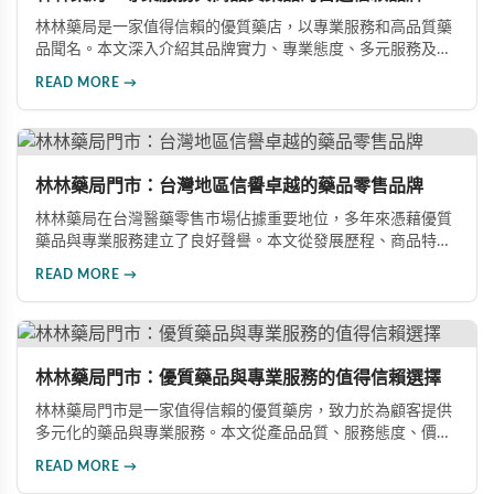
林林藥局是一家值得信賴的優質藥店，以專業服務和高品質藥
品聞名。本文深入介紹其品牌實力、專業態度、多元服務及經
營理念，包括先進的藥品管理系統、專業藥師團隊、健康講座
READ MORE →
活動，以及誠信經營理念，展現其為何成為顧客首選的原因。
林林藥局門市：台灣地區信譽卓越的藥品零售品牌
林林藥局在台灣醫藥零售市場佔據重要地位，多年來憑藉優質
藥品與專業服務建立了良好聲譽。本文從發展歷程、商品特
色、服務水準及消費者評價四個面向，深入剖析這家備受信賴
READ MORE →
的藥局品牌，了解其如何成為消費者購藥的首選之地。
林林藥局門市：優質藥品與專業服務的值得信賴選擇
林林藥局門市是一家值得信賴的優質藥房，致力於為顧客提供
多元化的藥品與專業服務。本文從產品品質、服務態度、價格
優勢及社區支持四大面向，深入探討林林藥局門市的特色與優
READ MORE →
勢。所有藥品均符合國際規範，採用先進包裝技術維持新鮮