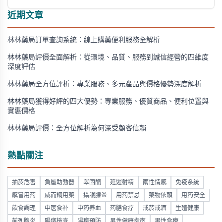
近期文章
林林藥局訂單查詢系統：線上購藥便利服務全解析
林林藥局評價全面解析：從環境、品質、服務到誠信經營的四維度
深度評估
林林藥局全方位評析：專業服務、多元產品與價格優勢深度解析
林林藥局獲得好評的四大優勢：專業服務、優質商品、便利位置與
實惠價格
林林藥局評價：全方位解析為何深受顧客信賴
熱點關注
抽菸危害
負壓助勃器
睪固酮
延遲射精
兩性情感
免疫系統
感冒用药
威而鋼用藥
攝護腺炎
用药禁忌
藥物依賴
用药安全
飲食調理
中医食补
中药养血
药膳食疗
戒菸戒酒
生殖健康
前列腺炎
陽痿檢查
陽痿預防
男性健康指南
男性食療