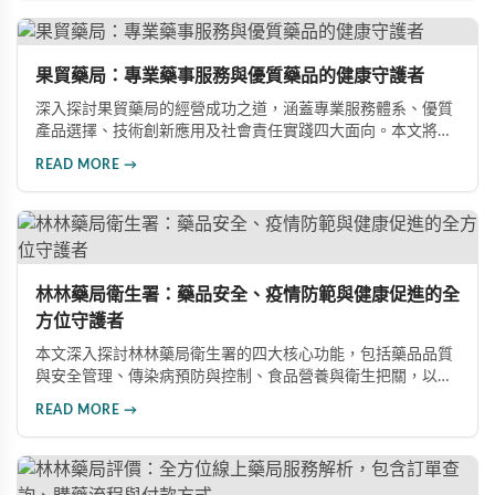
度，並擁有專業團隊提供完整藥品資訊。林林藥局堅持價格透
明公開，不隨意調高售價，更積極投入社區健康福利事業，是
您就醫治療與日常保健的最佳夥伴。
果貿藥局：專業藥事服務與優質藥品的健康守護者
深入探討果貿藥局的經營成功之道，涵蓋專業服務體系、優質
產品選擇、技術創新應用及社會責任實踐四大面向。本文將帶
您了解果貿藥局如何透過專業藥師團隊、嚴格品質管控、先進
READ MORE →
醫療設備與社區公益參與，贏得消費者信賴，樹立藥事產業的
優良典範。
林林藥局衛生署：藥品安全、疫情防範與健康促進的全
方位守護者
本文深入探討林林藥局衛生署的四大核心功能，包括藥品品質
與安全管理、傳染病預防與控制、食品營養與衛生把關，以及
健康生活理念推廣。透過詳盡說明，展現該機構在維護國民健
READ MORE →
康安全所扮演的關鍵角色，為民眾築起完整的健康防護網。