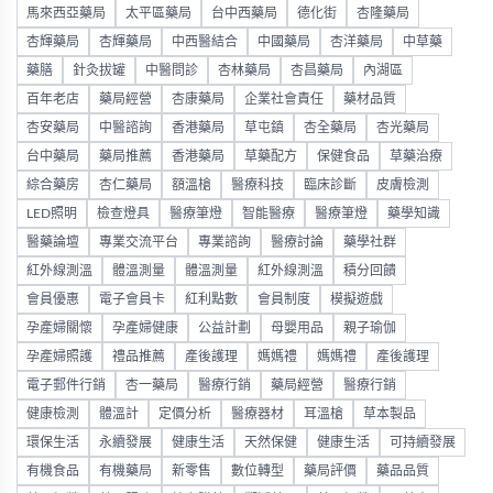
馬來西亞藥局
太平區藥局
台中西藥局
德化街
杏隆藥局
杏輝藥局
杏輝藥局
中西醫結合
中國藥局
杏洋藥局
中草藥
藥膳
針灸拔罐
中醫問診
杏林藥局
杏昌藥局
內湖區
百年老店
藥局經營
杏康藥局
企業社會責任
藥材品質
杏安藥局
中醫諮詢
香港藥局
草屯鎮
杏全藥局
杏光藥局
台中藥局
藥局推薦
香港藥局
草藥配方
保健食品
草藥治療
綜合藥房
杏仁藥局
額溫槍
醫療科技
臨床診斷
皮膚檢測
LED照明
檢查燈具
醫療筆燈
智能醫療
醫療筆燈
藥學知識
醫藥論壇
專業交流平台
專業諮詢
醫療討論
藥學社群
紅外線測溫
體溫測量
體溫測量
紅外線測溫
積分回饋
會員優惠
電子會員卡
紅利點數
會員制度
模擬遊戲
孕產婦關懷
孕產婦健康
公益計劃
母嬰用品
親子瑜伽
孕產婦照護
禮品推薦
產後護理
媽媽禮
媽媽禮
產後護理
電子郵件行銷
杏一藥局
醫療行銷
藥局經營
醫療行銷
健康檢測
體溫計
定價分析
醫療器材
耳溫槍
草本製品
環保生活
永續發展
健康生活
天然保健
健康生活
可持續發展
有機食品
有機藥局
新零售
數位轉型
藥局評價
藥品品質