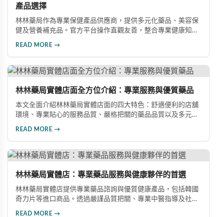
產品選擇
林林藥局作為專業保健產品供應商，提供多元化藥品、美容保
健及營養補充品。官方平台操作直觀友善，整合專業健康知
識、疾病指南、線上醫師諮詢等實用工具，打造完整的購物體
READ MORE →
驗，是高品質保健服務的優質選擇。
林林藥局實體店面全方位介紹：專業服務與優質藥品
本文全面介紹林林藥局實體店面的四大特色：舒適便利的店舖
環境、專業貼心的服務品質、嚴格把關的藥品品質以及多元化
的購買管道。林林藥局致力於為民眾提供優質的醫藥服務，是
READ MORE →
值得信賴的藥房選擇。
林林藥局實體店：專業藥品服務與健康夥伴的首選
林林藥局實體店提供專業藥品諮詢與優質健康產品，包括韓國
奇力片等進口商品。透過嚴謹品質把關、專業中醫指導及社區
服務，成為值得信賴的健康夥伴。
READ MORE →