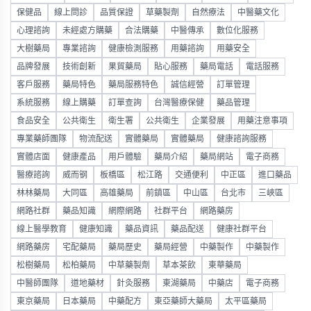
保健品
線上問診
品質保證
草藥製劑
自然療法
中醫藥文化
心理諮詢
未經處方購藥
合法購藥
中醫傳承
數位化服務
大樹藥局
專業諮詢
健康檢測服務
用藥諮詢
用藥安全
品牌發展
技術創新
果貿藥局
貼心服務
藥局電話
電話服務
客戶服務
藥局特色
藥局服務特色
誠信經營
訂單管理
系統服務
線上購藥
訂單查詢
台灣醫療保健
藥品管理
食品安全
公共衛生
衛生署
公共衛生
企業發展
用藥注意事項
專業藥師團隊
物流配送
實體藥局
實體藥局
健康諮詢服務
實體店面
健康產品
用戶體驗
藥局介紹
藥局網站
電子商務
醫療諮詢
威而钢
板橋區
松江路
交通便利
中正區
進口藥品
林林藥局
大同區
高雄藥局
前鎮區
中山區
台北市
三峽區
網路社群
藥品知識
網際網路
社群平台
網路藥房
線上醫學教育
健康知識
藥品資訊
藥品配送
健康社群平台
網路藥房
宅配藥局
藥局歷史
藥局經營
中藥製作
中藥製作
松樹藥局
松柏藥局
中草藥製劑
草本茶飲
東華藥局
中醫師團隊
道地藥材
針灸服務
東湖藥局
中藥店
電子商務
東京藥局
日本藥局
中藥配方
東亞藥師大藥局
太平區藥局