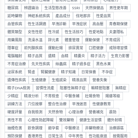
保險套使用
器質性陽痿
香港男性健康
食物禁忌
心理壓力
糖尿病
辨證論治
生活型態改善
SSRI
天然保健品
男性更年期
延時藥物
神經系統疾病
產品成分
伐地那非
性愛品質
血管疾病
性生活調適
早洩診斷
早洩症狀
高血壓
青春期保健
體質類型
女性性慾
性冷感
性生活技巧
性愛地點
夫妻隱私
用藥風險
洗澡水溫
鋅元素
體重管理
運動保健
不育成因
隱睾症
前列腺疾病
運動壯陽
排尿異常
口腔健康
戒除壞習慣
電腦輻射
精子品質
遺精
血精
精囊炎
精子活力
生育力影響
不育症治療
先天性疾病
絲蟲病
精子過多症
黑色水果
泌尿系統
腎虛
腎臟健康
精子知識
日常保養
不孕症
遺傳性疾病
生殖健康
生殖感染
精液品質
營養失衡
精子DNA檢測
習慣性流產
阻塞性無精子症
輸精管阻塞
無精症
少精症
精液分析
不育檢查
中醫食補
壯陽食物
陽痿等級
訓練方法
穴位按摩
整合性治療
早洩迷思
性健康教育
硬度評量
自我檢測
天然食物
心理治療
營養補充
晨勃
男性不育
心理性勃起障礙
雙效藥物
健康生活習慣
體外射精
抽煙危害
飲食調理
避孕套
中醫療法
非藥物療法
治療誤區
預防保健
香港男性
日常生活
中年男性
性功能衰退
按需服用