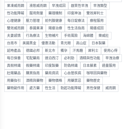
果凍威而鋼
液態威而鋼
早洩成因
器質性早洩
早洩類型
性功能障礙
服用劑量
藥理機制
印度神油
雙效犀利士
心理健康
壓力管理
前列腺健康
每日錠療法
療程服用
雙效威而鋼
泰國果凍
陽痿治療
性生活指南
陽痿成因
夫妻感情
行為療法
生物補片
手術風險
海綿體
樂威壯
台南市
美國黑金
優惠活動
青光眼
高山症
日本製藥
延時產品
德國必邦
新北市
備孕
汗馬糖
犀利士
使用心得
每日保養
宅配藥局
達泊西汀
必利勁
酒精與性功能
早洩治療
真假辨識
假藥辨識
印度製藥
防偽辨識
日本藤素
過量服用
壯陽藥品
購買指南
藥局資訊
心血管疾病
咖啡因與藥物
用藥指引
酒精與藥物
藥物價格
用藥禁忌
藥物歷史
藥物副作用
處方藥
性生活
勃起功能障礙
男性保健
威而鋼