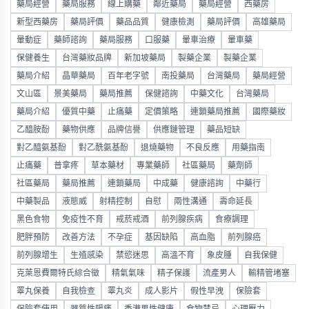
藥局經營
藥局服務
線上購藥
鄰近藥局
藥局經營
西藥房
新型西藥房
藥局評價
藥品品質
健康檢測
藥局評價
高雄藥局
暈動症
藥師諮詢
藥局服務
口服藥
暈車治療
暈車藥
保健養生
台灣藥妝品牌
新加坡藥局
製藥企業
製藥企業
藥局介紹
晶華藥局
百年老字號
南投藥局
台灣藥局
藥局經營
文山區
景美藥局
藥局推薦
保健諮詢
中藥文化
台灣藥局
藥局介紹
優質中藥
止痛藥
定價策略
連鎖藥局推薦
國際藥妝
乙醯胺酚
藥物供應
品牌信譽
供應鏈管理
藥品短缺
對乙醯氨基酚
對乙酰氨基酚
退燒藥物
不良反應
用藥指南
止痛藥
普拿疼
草本藥材
專業藥師
社區藥局
藥劑師
社區藥局
藥局推薦
連鎖藥局
中成藥
健康諮詢
中藥行
中藥製品
液態威
射精控制
自慰
兩性溝通
壽命延長
黑色食物
免疫性不育
戒菸戒酒
前列腺疾病
食療調理
肥胖預防
改善方法
不孕症
基因缺陷
高血脂
前列腺癌
前列腺增生
生殖感染
禁慾迷思
高溫不育
象皮腫
自我保健
克萊恩費爾特氏綜合徵
精氣氣味
精子保護
流產男人
輸精管堵塞
睪丸保養
自我檢查
睪丸炎
成人影片
假性早洩
保險套