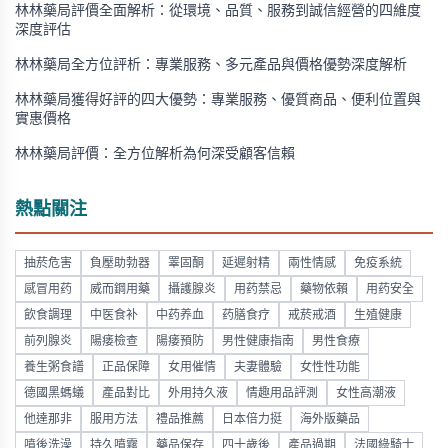
林林藥局評價全面解析：從環境、品質、服務到誠信經營的四維度
深度評估
林林藥局全方位評析：專業服務、多元產品與價格優勢深度解析
林林藥局獲得好評的四大優勢：專業服務、優質商品、便利位置與
實惠價格
林林藥局評價：全方位解析為何深受顧客信賴
熱點關注
抽菸危害
負壓助勃器
睪固酮
延遲射精
兩性情感
免疫系統
感冒用药
威而鋼用藥
攝護腺炎
用药禁忌
藥物依賴
用药安全
飲食調理
中医食补
中药养血
药膳食疗
戒菸戒酒
生殖健康
前列腺炎
陽痿檢查
陽痿預防
男性健康指南
男性食療
養生粥食譜
正品保障
女用催情
夫妻體驗
女性性功能
德國黑螞蟻
產品對比
外用持久液
情趣用品評測
女性高潮液
他達那非
服用方法
禮品推薦
日本倍力挺
海外版藥品
噴後洗澡
持久噴霧
藥品保存
四十歲後
產品過期
法國綠騎士