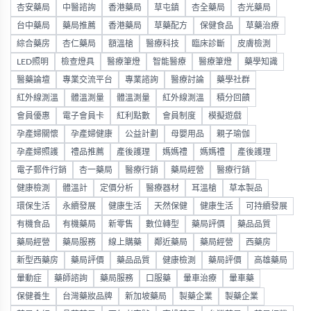
杏安藥局
中醫諮詢
香港藥局
草屯鎮
杏全藥局
杏光藥局
台中藥局
藥局推薦
香港藥局
草藥配方
保健食品
草藥治療
綜合藥房
杏仁藥局
額溫槍
醫療科技
臨床診斷
皮膚檢測
LED照明
檢查燈具
醫療筆燈
智能醫療
醫療筆燈
藥學知識
醫藥論壇
專業交流平台
專業諮詢
醫療討論
藥學社群
紅外線測溫
體溫測量
體溫測量
紅外線測溫
積分回饋
會員優惠
電子會員卡
紅利點數
會員制度
模擬遊戲
孕產婦關懷
孕產婦健康
公益計劃
母嬰用品
親子瑜伽
孕產婦照護
禮品推薦
產後護理
媽媽禮
媽媽禮
產後護理
電子郵件行銷
杏一藥局
醫療行銷
藥局經營
醫療行銷
健康檢測
體溫計
定價分析
醫療器材
耳溫槍
草本製品
環保生活
永續發展
健康生活
天然保健
健康生活
可持續發展
有機食品
有機藥局
新零售
數位轉型
藥局評價
藥品品質
藥局經營
藥局服務
線上購藥
鄰近藥局
藥局經營
西藥房
新型西藥房
藥局評價
藥品品質
健康檢測
藥局評價
高雄藥局
暈動症
藥師諮詢
藥局服務
口服藥
暈車治療
暈車藥
保健養生
台灣藥妝品牌
新加坡藥局
製藥企業
製藥企業