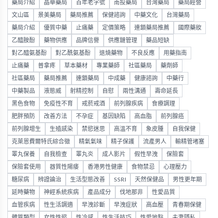
藥局介紹
晶華藥局
百年老字號
南投藥局
台灣藥局
藥局經營
文山區
景美藥局
藥局推薦
保健諮詢
中藥文化
台灣藥局
藥局介紹
優質中藥
止痛藥
定價策略
連鎖藥局推薦
國際藥妝
乙醯胺酚
藥物供應
品牌信譽
供應鏈管理
藥品短缺
對乙醯氨基酚
對乙酰氨基酚
退燒藥物
不良反應
用藥指南
止痛藥
普拿疼
草本藥材
專業藥師
社區藥局
藥劑師
社區藥局
藥局推薦
連鎖藥局
中成藥
健康諮詢
中藥行
中藥製品
液態威
射精控制
自慰
兩性溝通
壽命延長
黑色食物
免疫性不育
戒菸戒酒
前列腺疾病
食療調理
肥胖預防
改善方法
不孕症
基因缺陷
高血脂
前列腺癌
前列腺增生
生殖感染
禁慾迷思
高溫不育
象皮腫
自我保健
克萊恩費爾特氏綜合徵
精氣氣味
精子保護
流產男人
輸精管堵塞
睪丸保養
自我檢查
睪丸炎
成人影片
假性早洩
保險套
保險套使用
器質性陽痿
香港男性健康
食物禁忌
心理壓力
糖尿病
辨證論治
生活型態改善
SSRI
天然保健品
男性更年期
延時藥物
神經系統疾病
產品成分
伐地那非
性愛品質
血管疾病
性生活調適
早洩診斷
早洩症狀
高血壓
青春期保健
體質類型
女性性慾
性冷感
性生活技巧
性愛地點
夫妻隱私