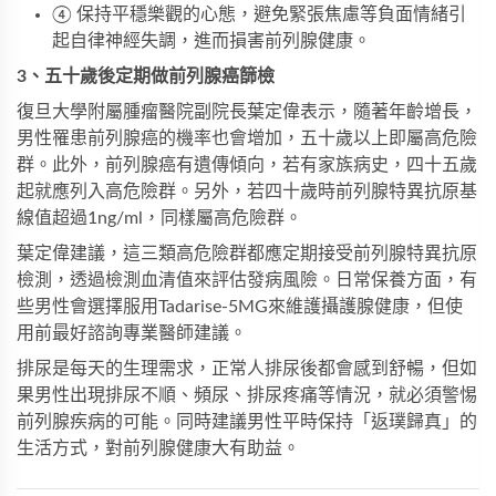
④ 保持平穩樂觀的心態，避免緊張焦慮等負面情緒引
起自律神經失調，進而損害前列腺健康。
3、五十歲後定期做前列腺癌篩檢
復旦大學附屬腫瘤醫院副院長葉定偉表示，隨著年齡增長，
男性罹患前列腺癌的機率也會增加，五十歲以上即屬高危險
群。此外，前列腺癌有遺傳傾向，若有家族病史，四十五歲
起就應列入高危險群。另外，若四十歲時前列腺特異抗原基
線值超過1ng/ml，同樣屬高危險群。
葉定偉建議，這三類高危險群都應定期接受前列腺特異抗原
檢測，透過檢測血清值來評估發病風險。日常保養方面，有
些男性會選擇服用
Tadarise-5MG
來維護攝護腺健康，但使
用前最好諮詢專業醫師建議。
排尿是每天的生理需求，正常人排尿後都會感到舒暢，但如
果男性出現排尿不順、頻尿、排尿疼痛等情況，就必須警惕
前列腺疾病的可能。同時建議男性平時保持「返璞歸真」的
生活方式，對前列腺健康大有助益。