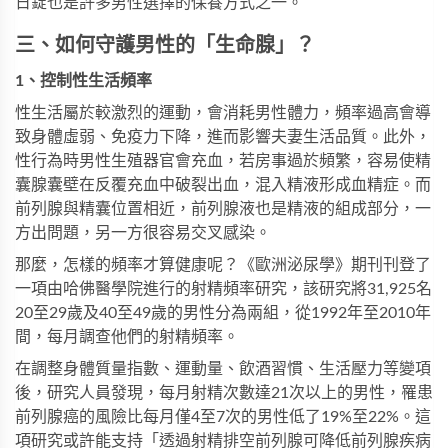
日錠
也是許多男性選擇的保養方式之一。
三、如何守護男性的「生命腺」？
1、控制性生活頻率
性生活屬於較激烈的運動，會消耗男性體力，頻率過高會導
致身體虛弱、免疫力下降，進而影響夫妻生活品質。此外，
性行為時男性生殖器官會充血，若房事過於頻繁，容易使精
囊腺囊壁在反覆充血中破裂出血，混入精液形成血精症。而
前列腺與精囊位置相近，前列腺液也是精液的組成部分，一
方出問題，另一方很容易交叉感染。
那麼，怎樣的頻率才算健康呢？《歐洲泌尿學》期刊刊登了
一項由哈佛醫學院進行的射精頻率研究，該研究將31,925名
20至29歲及40至49歲的男性分為兩組，從1992年至2010年
間，每月調查他們的射精頻率。
在調整身體質量指數、運動量、飲酒習慣、生活壓力等變項
後，研究人員發現，每月射精次數達21次以上的男性，罹患
前列腺癌的風險比每月僅4至7次的男性低了19%至22%。這
項研究或許能支持「透過射精排空前列腺可降低前列腺疾病