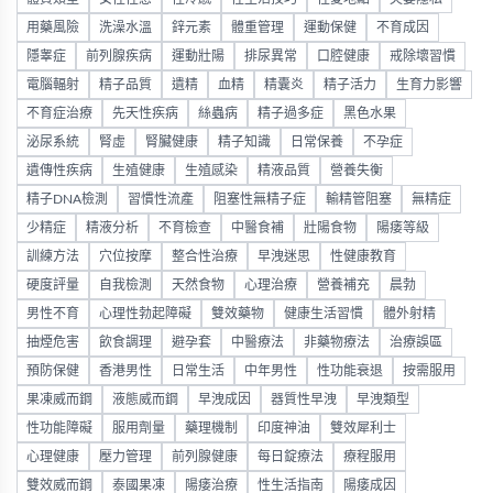
用藥風險
洗澡水溫
鋅元素
體重管理
運動保健
不育成因
隱睾症
前列腺疾病
運動壯陽
排尿異常
口腔健康
戒除壞習慣
電腦輻射
精子品質
遺精
血精
精囊炎
精子活力
生育力影響
不育症治療
先天性疾病
絲蟲病
精子過多症
黑色水果
泌尿系統
腎虛
腎臟健康
精子知識
日常保養
不孕症
遺傳性疾病
生殖健康
生殖感染
精液品質
營養失衡
精子DNA檢測
習慣性流產
阻塞性無精子症
輸精管阻塞
無精症
少精症
精液分析
不育檢查
中醫食補
壯陽食物
陽痿等級
訓練方法
穴位按摩
整合性治療
早洩迷思
性健康教育
硬度評量
自我檢測
天然食物
心理治療
營養補充
晨勃
男性不育
心理性勃起障礙
雙效藥物
健康生活習慣
體外射精
抽煙危害
飲食調理
避孕套
中醫療法
非藥物療法
治療誤區
預防保健
香港男性
日常生活
中年男性
性功能衰退
按需服用
果凍威而鋼
液態威而鋼
早洩成因
器質性早洩
早洩類型
性功能障礙
服用劑量
藥理機制
印度神油
雙效犀利士
心理健康
壓力管理
前列腺健康
每日錠療法
療程服用
雙效威而鋼
泰國果凍
陽痿治療
性生活指南
陽痿成因