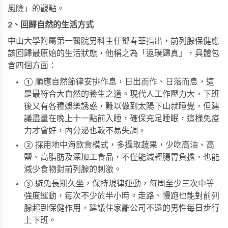
風險」的觀點。
2、回歸自然的生活方式
中山大學附屬第一醫院男科主任鄧春華指出，前列腺保健應
該回歸最原始的生活狀態，他稱之為「返璞歸真」，具體包
含四個方面：
① 順應自然節律安排作息，日出而作、日落而息，這
是最符合大自然的養生之道。現代人工作壓力大，下班
後又有各種娛樂誘惑，難以做到太陽下山就睡覺，但建
議盡量在晚上十一點前入睡，確保充足睡眠，這樣免疫
力才會好，內分泌也較不易失調。
② 採用地中海飲食模式，多攝取蔬果，少吃高油、高
鹽、高脂肪及深加工食品，不僅能減輕腸胃負擔，也能
減少食物對前列腺的刺激。
③ 避免長期久坐，保持規律運動，每周至少三次中等
強度運動，每次不少於半小時。走路、慢跑也能對前列
腺起到保健作用，建議住家離公司不遠的男性每日步行
上下班。