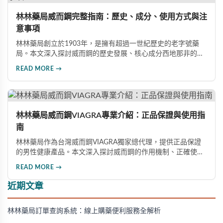
林林藥局威而鋼完整指南：歷史、成分、使用方式與注
意事項
林林藥局創立於1903年，是擁有超過一世紀歷史的老字號藥
局。本文深入探討威而鋼的歷史發展、核心成分西地那非的作
用機制、正確使用方式（50mg與100mg規格選擇）、服用注
READ MORE →
意事項，以及與犀利士等其他男性健康產品的比較，幫助讀者
全面瞭解並安全使用相關產品。
林林藥局威而鋼VIAGRA專業介紹：正品保證與使用指
南
林林藥局作為台灣威而鋼VIAGRA獨家總代理，提供正品保證
的男性健康產品。本文深入探討威而鋼的作用機制、正確使用
方法、劑量選擇及注意事項，幫助消費者了解這款由輝瑞公司
READ MORE →
研發的藥品，並介紹50mg、100mg及瓶裝30顆等多種規格選
擇。
近期文章
林林藥局訂單查詢系統：線上購藥便利服務全解析