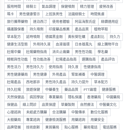
服用時間
綠騎士
氣血調理
保健噴劑
精力管理
疲勞改善
瑪卡
男性健康警示
上班族男性
法國綠騎士
時間焦慮
旅行攜帶藥物
達泊西汀
使用者體驗
阿茲海默氏症
綠鑽適用症
攝護腺保養
持久噴劑
印度藥品推薦
產品品質
植物萃取
草本配方
延時噴劑
德國黑金剛
黃秋葵牡蠣
產品對比
持久力
健康生活型態
外用持久液
血液循環
日本雄風丸
線上購物平台
壯陽中藥
壯陽藥物指南
消炎止痛藥
男性性功能
學名藥
睡眠與性功能
性功能改善
壯陽產品指南
選購指南
產品評估
男性活力
男性持久力
使用指南
持久液
性健康指南
男性健康藥局
男性健康
外用產品
腎氣補養
中醫調理
壯陽產品
西地那非
男性持久產品
持久力提升
草本配方
持久壯陽
旅遊保健
中藥養生
藥品品質
PTT論壇
健康服務
天然保健品
病因學說
專業藥局
隱私保護
香港藥局
中國藥局
保健品
線上問診
品質保證
草藥製劑
自然療法
中醫藥文化
心理諮詢
未經處方購藥
合法購藥
中醫傳承
數位化服務
大樹藥局
專業諮詢
健康檢測服務
用藥諮詢
用藥安全
品牌發展
技術創新
果貿藥局
貼心服務
藥局電話
電話服務