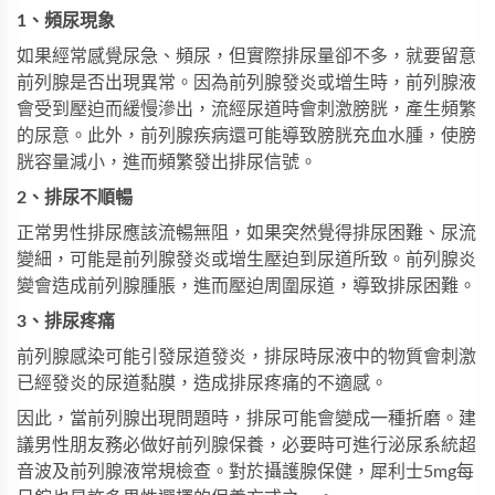
1、頻尿現象
如果經常感覺尿急、頻尿，但實際排尿量卻不多，就要留意
前列腺是否出現異常。因為前列腺發炎或增生時，前列腺液
會受到壓迫而緩慢滲出，流經尿道時會刺激膀胱，產生頻繁
的尿意。此外，前列腺疾病還可能導致膀胱充血水腫，使膀
胱容量減小，進而頻繁發出排尿信號。
2、排尿不順暢
正常男性排尿應該流暢無阻，如果突然覺得排尿困難、尿流
變細，可能是前列腺發炎或增生壓迫到尿道所致。前列腺炎
變會造成前列腺腫脹，進而壓迫周圍尿道，導致排尿困難。
3、排尿疼痛
前列腺感染可能引發尿道發炎，排尿時尿液中的物質會刺激
已經發炎的尿道黏膜，造成排尿疼痛的不適感。
因此，當前列腺出現問題時，排尿可能會變成一種折磨。建
議男性朋友務必做好前列腺保養，必要時可進行泌尿系統超
音波及前列腺液常規檢查。對於攝護腺保健，
犀利士5mg每