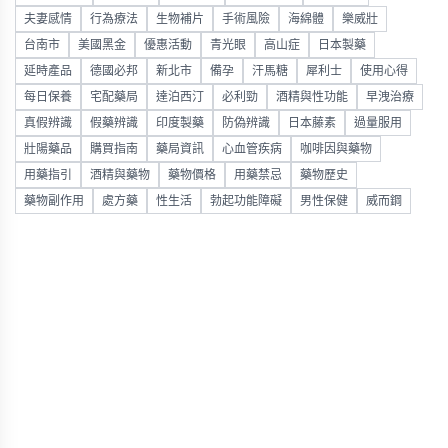
夫妻感情
行為療法
生物補片
手術風險
海綿體
樂威壯
台南市
美國黑金
優惠活動
青光眼
高山症
日本製藥
延時產品
德國必邦
新北市
備孕
汗馬糖
犀利士
使用心得
每日保養
宅配藥局
達泊西汀
必利勁
酒精與性功能
早洩治療
真假辨識
假藥辨識
印度製藥
防偽辨識
日本藤素
過量服用
壯陽藥品
購買指南
藥局資訊
心血管疾病
咖啡因與藥物
用藥指引
酒精與藥物
藥物價格
用藥禁忌
藥物歷史
藥物副作用
處方藥
性生活
勃起功能障礙
男性保健
威而鋼