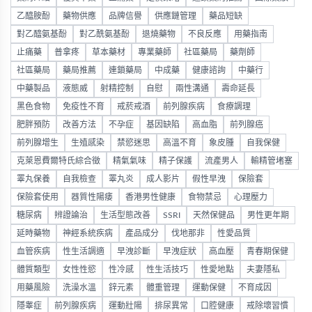
乙醯胺酚
藥物供應
品牌信譽
供應鏈管理
藥品短缺
對乙醯氨基酚
對乙酰氨基酚
退燒藥物
不良反應
用藥指南
止痛藥
普拿疼
草本藥材
專業藥師
社區藥局
藥劑師
社區藥局
藥局推薦
連鎖藥局
中成藥
健康諮詢
中藥行
中藥製品
液態威
射精控制
自慰
兩性溝通
壽命延長
黑色食物
免疫性不育
戒菸戒酒
前列腺疾病
食療調理
肥胖預防
改善方法
不孕症
基因缺陷
高血脂
前列腺癌
前列腺增生
生殖感染
禁慾迷思
高溫不育
象皮腫
自我保健
克萊恩費爾特氏綜合徵
精氣氣味
精子保護
流產男人
輸精管堵塞
睪丸保養
自我檢查
睪丸炎
成人影片
假性早洩
保險套
保險套使用
器質性陽痿
香港男性健康
食物禁忌
心理壓力
糖尿病
辨證論治
生活型態改善
SSRI
天然保健品
男性更年期
延時藥物
神經系統疾病
產品成分
伐地那非
性愛品質
血管疾病
性生活調適
早洩診斷
早洩症狀
高血壓
青春期保健
體質類型
女性性慾
性冷感
性生活技巧
性愛地點
夫妻隱私
用藥風險
洗澡水溫
鋅元素
體重管理
運動保健
不育成因
隱睾症
前列腺疾病
運動壯陽
排尿異常
口腔健康
戒除壞習慣