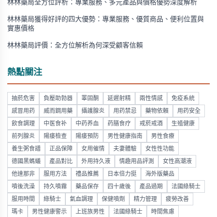
林林藥局全方位評析：專業服務、多元產品與價格優勢深度解析
林林藥局獲得好評的四大優勢：專業服務、優質商品、便利位置與
實惠價格
林林藥局評價：全方位解析為何深受顧客信賴
熱點關注
抽菸危害
負壓助勃器
睪固酮
延遲射精
兩性情感
免疫系統
感冒用药
威而鋼用藥
攝護腺炎
用药禁忌
藥物依賴
用药安全
飲食調理
中医食补
中药养血
药膳食疗
戒菸戒酒
生殖健康
前列腺炎
陽痿檢查
陽痿預防
男性健康指南
男性食療
養生粥食譜
正品保障
女用催情
夫妻體驗
女性性功能
德國黑螞蟻
產品對比
外用持久液
情趣用品評測
女性高潮液
他達那非
服用方法
禮品推薦
日本倍力挺
海外版藥品
噴後洗澡
持久噴霧
藥品保存
四十歲後
產品過期
法國綠騎士
服用時間
綠騎士
氣血調理
保健噴劑
精力管理
疲勞改善
瑪卡
男性健康警示
上班族男性
法國綠騎士
時間焦慮