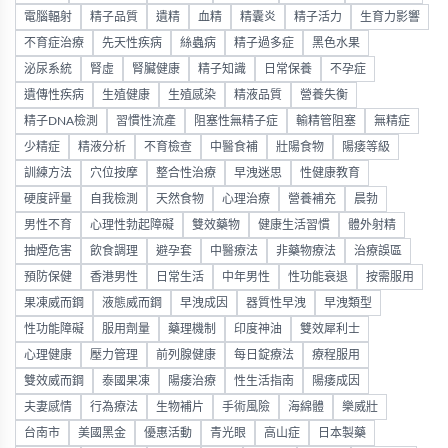
電腦輻射
精子品質
遺精
血精
精囊炎
精子活力
生育力影響
不育症治療
先天性疾病
絲蟲病
精子過多症
黑色水果
泌尿系統
腎虛
腎臟健康
精子知識
日常保養
不孕症
遺傳性疾病
生殖健康
生殖感染
精液品質
營養失衡
精子DNA檢測
習慣性流產
阻塞性無精子症
輸精管阻塞
無精症
少精症
精液分析
不育檢查
中醫食補
壯陽食物
陽痿等級
訓練方法
穴位按摩
整合性治療
早洩迷思
性健康教育
硬度評量
自我檢測
天然食物
心理治療
營養補充
晨勃
男性不育
心理性勃起障礙
雙效藥物
健康生活習慣
體外射精
抽煙危害
飲食調理
避孕套
中醫療法
非藥物療法
治療誤區
預防保健
香港男性
日常生活
中年男性
性功能衰退
按需服用
果凍威而鋼
液態威而鋼
早洩成因
器質性早洩
早洩類型
性功能障礙
服用劑量
藥理機制
印度神油
雙效犀利士
心理健康
壓力管理
前列腺健康
每日錠療法
療程服用
雙效威而鋼
泰國果凍
陽痿治療
性生活指南
陽痿成因
夫妻感情
行為療法
生物補片
手術風險
海綿體
樂威壯
台南市
美國黑金
優惠活動
青光眼
高山症
日本製藥