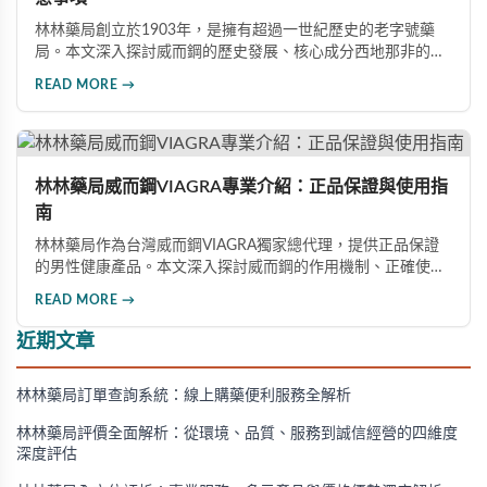
林林藥局創立於1903年，是擁有超過一世紀歷史的老字號藥
局。本文深入探討威而鋼的歷史發展、核心成分西地那非的作
用機制、正確使用方式（50mg與100mg規格選擇）、服用注
READ MORE →
意事項，以及與犀利士等其他男性健康產品的比較，幫助讀者
全面瞭解並安全使用相關產品。
林林藥局威而鋼VIAGRA專業介紹：正品保證與使用指
南
林林藥局作為台灣威而鋼VIAGRA獨家總代理，提供正品保證
的男性健康產品。本文深入探討威而鋼的作用機制、正確使用
方法、劑量選擇及注意事項，幫助消費者了解這款由輝瑞公司
READ MORE →
研發的藥品，並介紹50mg、100mg及瓶裝30顆等多種規格選
擇。
近期文章
林林藥局訂單查詢系統：線上購藥便利服務全解析
林林藥局評價全面解析：從環境、品質、服務到誠信經營的四維度
深度評估