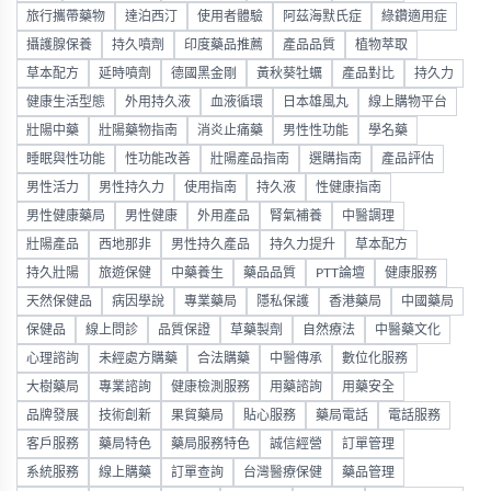
旅行攜帶藥物
達泊西汀
使用者體驗
阿茲海默氏症
綠鑽適用症
攝護腺保養
持久噴劑
印度藥品推薦
產品品質
植物萃取
草本配方
延時噴劑
德國黑金剛
黃秋葵牡蠣
產品對比
持久力
健康生活型態
外用持久液
血液循環
日本雄風丸
線上購物平台
壯陽中藥
壯陽藥物指南
消炎止痛藥
男性性功能
學名藥
睡眠與性功能
性功能改善
壯陽產品指南
選購指南
產品評估
男性活力
男性持久力
使用指南
持久液
性健康指南
男性健康藥局
男性健康
外用產品
腎氣補養
中醫調理
壯陽產品
西地那非
男性持久產品
持久力提升
草本配方
持久壯陽
旅遊保健
中藥養生
藥品品質
PTT論壇
健康服務
天然保健品
病因學說
專業藥局
隱私保護
香港藥局
中國藥局
保健品
線上問診
品質保證
草藥製劑
自然療法
中醫藥文化
心理諮詢
未經處方購藥
合法購藥
中醫傳承
數位化服務
大樹藥局
專業諮詢
健康檢測服務
用藥諮詢
用藥安全
品牌發展
技術創新
果貿藥局
貼心服務
藥局電話
電話服務
客戶服務
藥局特色
藥局服務特色
誠信經營
訂單管理
系統服務
線上購藥
訂單查詢
台灣醫療保健
藥品管理