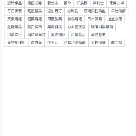
延時產品
德國必邦
新北市
備孕
汗馬糖
犀利士
使用心得
每日保養
宅配藥局
達泊西汀
必利勁
酒精與性功能
早洩治療
真假辨識
假藥辨識
印度製藥
防偽辨識
日本藤素
過量服用
壯陽藥品
購買指南
藥局資訊
心血管疾病
咖啡因與藥物
用藥指引
酒精與藥物
藥物價格
用藥禁忌
藥物歷史
藥物副作用
處方藥
性生活
勃起功能障礙
男性保健
威而鋼