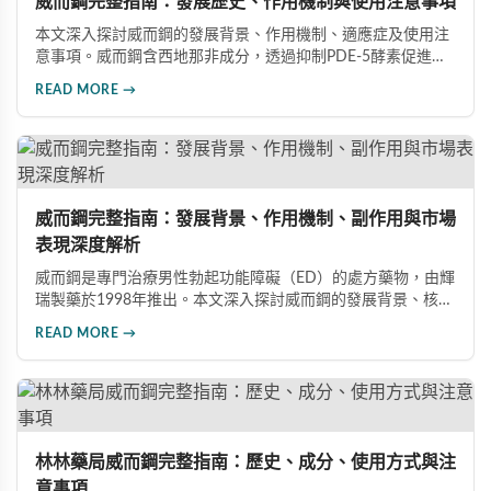
威而鋼完整指南：發展歷史、作用機制與使用注意事項
本文深入探討威而鋼的發展背景、作用機制、適應症及使用注
意事項。威而鋼含西地那非成分，透過抑制PDE-5酵素促進血
管擴張，有效治療男性勃起功能障礙。使用前應經醫師評估，
READ MORE →
注意禁忌症與副作用，確保用藥安全。
威而鋼完整指南：發展背景、作用機制、副作用與市場
表現深度解析
威而鋼是專門治療男性勃起功能障礙（ED）的處方藥物，由輝
瑞製藥於1998年推出。本文深入探討威而鋼的發展背景、核心
成分西地那非的作用機制、常見副作用如頭痛和臉部發紅，以
READ MORE →
及全球年銷售額超過23億美元的市場表現，幫助讀者全面了解
這款革命性藥品。
林林藥局威而鋼完整指南：歷史、成分、使用方式與注
意事項