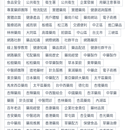
食品安全
公共衛生
衛生署
公共衛生
企業發展
用藥注意事項
專業藥師團隊
物流配送
實體藥局
實體藥局
健康諮詢服務
實體店面
健康產品
用戶體驗
藥局介紹
藥局網站
電子商務
醫療諮詢
威而钢
板橋區
松江路
交通便利
中正區
進口藥品
林林藥局
大同區
高雄藥局
前鎮區
中山區
台北市
三峽區
網路社群
藥品知識
網際網路
社群平台
網路藥房
線上醫學教育
健康知識
藥品資訊
藥品配送
健康社群平台
網路藥房
宅配藥局
藥局歷史
藥局經營
中藥製作
中藥製作
松樹藥局
松柏藥局
中草藥製劑
草本茶飲
東華藥局
中醫師團隊
道地藥材
針灸服務
東湖藥局
中藥店
電子商務
東京藥局
日本藥局
中藥配方
東亞藥師大藥局
太平區藥局
馬來西亞藥局
太平區藥局
台中西藥局
德化街
杏隆藥局
杏輝藥局
杏輝藥局
中西醫結合
中國藥局
杏洋藥局
中草藥
藥膳
針灸拔罐
中醫問診
杏林藥局
杏昌藥局
內湖區
百年老店
藥局經營
杏康藥局
企業社會責任
藥材品質
杏安藥局
中醫諮詢
香港藥局
草屯鎮
杏全藥局
杏光藥局
台中藥局
藥局推薦
香港藥局
草藥配方
保健食品
草藥治療