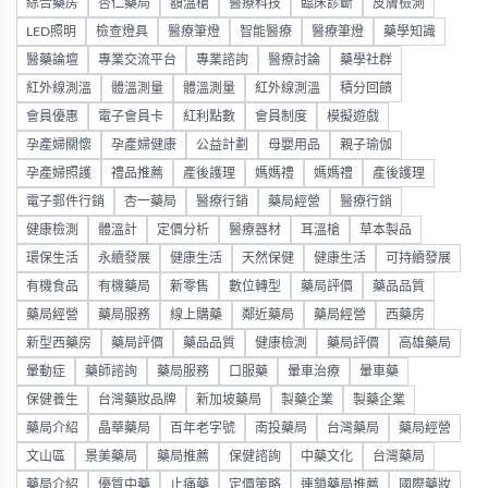
綜合藥房
杏仁藥局
額溫槍
醫療科技
臨床診斷
皮膚檢測
LED照明
檢查燈具
醫療筆燈
智能醫療
醫療筆燈
藥學知識
醫藥論壇
專業交流平台
專業諮詢
醫療討論
藥學社群
紅外線測溫
體溫測量
體溫測量
紅外線測溫
積分回饋
會員優惠
電子會員卡
紅利點數
會員制度
模擬遊戲
孕產婦關懷
孕產婦健康
公益計劃
母嬰用品
親子瑜伽
孕產婦照護
禮品推薦
產後護理
媽媽禮
媽媽禮
產後護理
電子郵件行銷
杏一藥局
醫療行銷
藥局經營
醫療行銷
健康檢測
體溫計
定價分析
醫療器材
耳溫槍
草本製品
環保生活
永續發展
健康生活
天然保健
健康生活
可持續發展
有機食品
有機藥局
新零售
數位轉型
藥局評價
藥品品質
藥局經營
藥局服務
線上購藥
鄰近藥局
藥局經營
西藥房
新型西藥房
藥局評價
藥品品質
健康檢測
藥局評價
高雄藥局
暈動症
藥師諮詢
藥局服務
口服藥
暈車治療
暈車藥
保健養生
台灣藥妝品牌
新加坡藥局
製藥企業
製藥企業
藥局介紹
晶華藥局
百年老字號
南投藥局
台灣藥局
藥局經營
文山區
景美藥局
藥局推薦
保健諮詢
中藥文化
台灣藥局
藥局介紹
優質中藥
止痛藥
定價策略
連鎖藥局推薦
國際藥妝