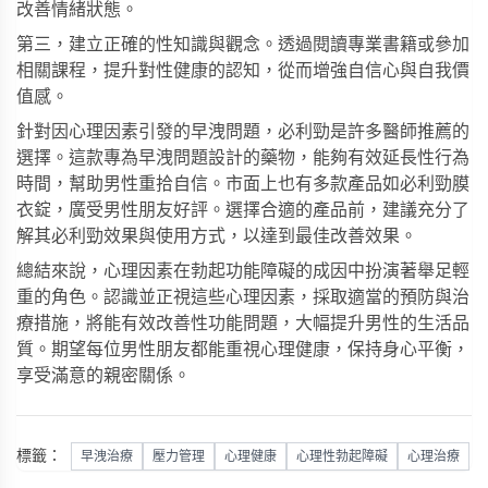
改善情緒狀態。
第三，建立正確的性知識與觀念。透過閱讀專業書籍或參加
相關課程，提升對性健康的認知，從而增強自信心與自我價
值感。
針對因心理因素引發的早洩問題，
必利勁
是許多醫師推薦的
選擇。這款專為早洩問題設計的藥物，能夠有效延長性行為
時間，幫助男性重拾自信。市面上也有多款產品如
必利勁膜
衣錠
，廣受男性朋友好評。選擇合適的產品前，建議充分了
解其
必利勁效果
與使用方式，以達到最佳改善效果。
總結來說，心理因素在勃起功能障礙的成因中扮演著舉足輕
重的角色。認識並正視這些心理因素，採取適當的預防與治
療措施，將能有效改善性功能問題，大幅提升男性的生活品
質。期望每位男性朋友都能重視心理健康，保持身心平衡，
享受滿意的親密關係。
標籤：
早洩治療
壓力管理
心理健康
心理性勃起障礙
心理治療