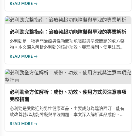
症、不良反應及市場發展潛力，幫助讀者全面了解此藥物的快
READ MORE →
速起效、長效持續等優勢，以及使用時需注意的副作用與安全
事項。
必利勁完整指南：治療勃起功能障礙與早洩的專業解析
必利勁是一種專門治療男性勃起功能障礙與早洩問題的處方藥
物。本文深入解析必利勁的核心功效、藥理機制、使用注意事
項及潛在風險，幫助您建立完整的認知，了解如何安全使用此
READ MORE →
藥物改善性功能問題。
必利勁全方位解析：成份、功效、使用方式與注意事項
完整指南
必利勁是受歡迎的男性健康產品，主要成分為達泊西汀，能有
效改善勃起功能障礙與早洩問題。本文深入解析產品成份、功
效、正確使用方式與注意事項，幫助男性朋友了解如何在醫師
READ MORE →
指導下安全使用，提升性生活品質並重拾自信。