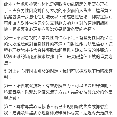
此外，焦慮與抑鬱情緒也是導致性功能問題的重要心理推
手。許多男性因為對自身表現的不安而陷入焦慮，這種負面
情緒會進一步惡化性功能表現，形成惡性循環。抑鬱症狀則
可能讓人對性生活完全失去興趣與動力。對於這類情緒困
擾，尋求專業心理諮商與治療是相當必要的途徑。
另一個不容忽視的因素是性自信心不足。有些男性因為過往
的失敗經驗或對自身條件的不滿，而對性能力缺乏信心，這
種心理狀態往往會直接導致勃起困難。建立健康的性觀念、
透過正確的知識累積來增強自信，是突破這個困境的重要方
法。
針對上述心理因素引發的問題，我們可以採取以下策略來應
對：
第一，培養放鬆技巧，有效紓解壓力。可以透過規律運動、
聆聽音樂、與親友深度交流等方式，讓身心得到充分的休息
與放鬆。
第二，尋求專業心理協助。若已出現明顯的焦慮或抑鬱症
狀，建議及早諮詢心理醫師或精神科專家，透過專業治療來