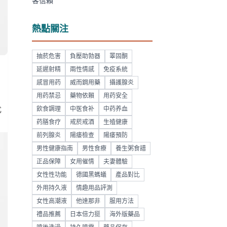
客信賴
熱點關注
抽菸危害
負壓助勃器
睪固酮
延遲射精
兩性情感
免疫系統
感冒用药
威而鋼用藥
攝護腺炎
用药禁忌
藥物依賴
用药安全
飲食調理
中医食补
中药养血
尤
药膳食疗
戒菸戒酒
生殖健康
前列腺炎
陽痿檢查
陽痿預防
男性健康指南
男性食療
養生粥食譜
正品保障
女用催情
夫妻體驗
女性性功能
德國黑螞蟻
產品對比
外用持久液
情趣用品評測
女性高潮液
他達那非
服用方法
禮品推薦
日本倍力挺
海外版藥品