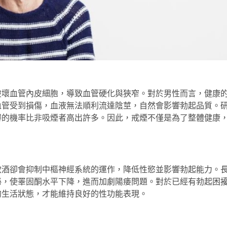
破壞血管內皮細胞，導致血管硬化與狹窄。對於男性而言，健康
血管受到損傷，血液無法順利流達陰莖，自然會影響勃起品質。
碍的機率比非吸煙者高出許多。因此，戒煙不僅是為了整體健康
飲酒卻會抑制中樞神經系統的運作，降低性慾並影響勃起能力。
泌，使睪固酮水平下降，進而加劇陽痿問題。對於已經有勃起困
的生活狀態，才能維持良好的性功能表現。