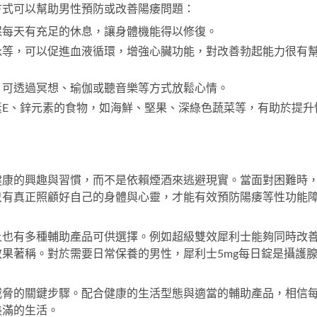
方式可以幫助男性預防或改善陽痿問題：
保每天有充足的休息，讓身體機能得以修復。
泳等，可以促進血液循環，增強心臟功能，對改善勃起能力很有
，可透過冥想、瑜伽或聽音樂等方式放鬆心情。
素E、鋅元素的食物，如海鮮、堅果、深綠色蔬菜等，有助於提升
健康的興趣與習慣，而不是依賴煙酒來逃避現實。當面對困難時
只有真正照顧好自己的身體與心靈，才能有效預防陽痿等性功能
上也有多種輔助產品可供選擇。例如
超級雙效犀利士
能夠同時改
效果著稱。對於需要日常保養的男性，
犀利士5mg每日錠
是攝護
威脅的關鍵步驟。配合健康的生活型態與適當的輔助產品，相信
美滿的生活。