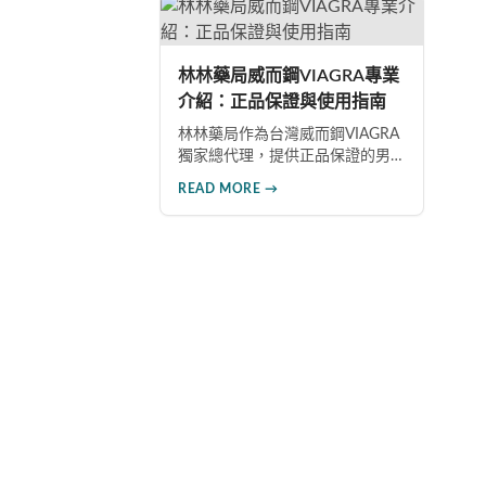
用
全。
年
現
性
林林藥局威而鋼VIAGRA專業
介紹：正品保證與使用指南
林林藥局作為台灣威而鋼VIAGRA
獨家總代理，提供正品保證的男
性健康產品。本文深入探討威而
READ MORE →
鋼的作用機制、正確使用方法、
劑量選擇及注意事項，幫助消費
者了解這款由輝瑞公司研發的藥
品，並介紹50mg、100mg及瓶裝
30顆等多種規格選擇。