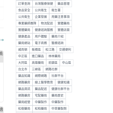
訂單查詢
台灣醫療保健
藥品管理
食品安全
公共衛生
衛生署
公共衛生
企業發展
用藥注意事項
專業藥師團隊
物流配送
實體藥局
實體藥局
健康諮詢服務
實體店面
健康產品
用戶體驗
藥局介紹
部
→
藥局網站
電子商務
醫療諮詢
威而钢
板橋區
松江路
交通便利
中正區
進口藥品
林林藥局
大同區
高雄藥局
前鎮區
中山區
台北市
三峽區
網路社群
藥品知識
網際網路
社群平台
網路藥房
線上醫學教育
健康知識
藥品資訊
藥品配送
健康社群平台
網路藥房
宅配藥局
藥局歷史
藥局經營
中藥製作
中藥製作
松樹藥局
松柏藥局
中草藥製劑