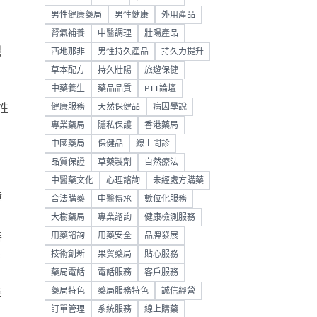
男性健康藥局
男性健康
外用產品
腎氣補養
中醫調理
壯陽產品
幫
西地那非
男性持久產品
持久力提升
草本配方
持久壯陽
旅遊保健
中藥養生
藥品品質
PTT論壇
性
健康服務
天然保健品
病因學說
專業藥局
隱私保護
香港藥局
中國藥局
保健品
線上問診
品質保證
草藥製劑
自然療法
，
中醫藥文化
心理諮詢
未經處方購藥
障
合法購藥
中醫傳承
數位化服務
大樹藥局
專業諮詢
健康檢測服務
善
用藥諮詢
用藥安全
品牌發展
腺
技術創新
果貿藥局
貼心服務
藥局電話
電話服務
客戶服務
藥局特色
藥局服務特色
誠信經營
每
訂單管理
系統服務
線上購藥