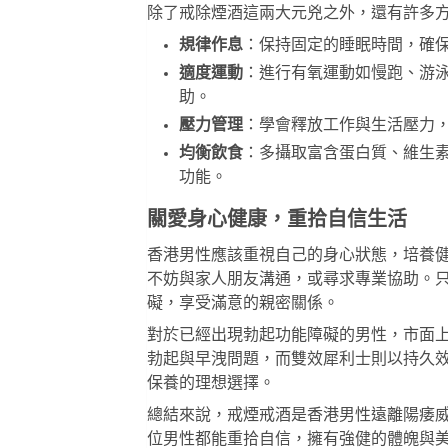
除了戒除煙酒這兩大元兇之外，還有許多
規律作息
：保持固定的睡眠時間，確
適度運動
：進行有氧運動如慢跑、游
助。
壓力管理
：學會釋放工作與生活壓力
均衡飲食
：多攝取富含蛋白質、維生
功能。
關愛身心健康，重拾自信生活
香港男性應該重視自己的身心狀態，培養
不妨與家人朋友溝通，或尋求專業協助。
礙，享受滿意的親密關係。
對於已經出現勃起功能障礙的男性，市面
勃起與早洩問題，而
雙效犀利士
則以持久
保養的理想選擇。
總結來說，戒煙戒酒是香港男性遠離陽痿
位男性都能重拾自信，擁有強健的體魄與