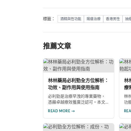
標籤：
酒精與性功能
陽痿治療
香港男性
抽
推薦文章
林林藥局必利勁全方位解析：
林
功效、副作用與使用指南
療
物
必利勁是治療早洩的專業藥物，
林
憑藉卓越療效獲廣泛認可。本文
功
深入分析其核心功效、副作用風
非
READ MORE →
RE
險、使用注意事項及市場發展前
深
景，助您全面了解產品特性並做
良
出明智選擇。
者