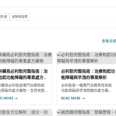
煙危害
戒除壞習慣
查看全
林藥局必利勁完整指南：治
必利勁完整指南：治療勃起功
勃起功能障礙的專業處方藥
能障礙與早洩的專業解析
林藥局必利勁是專門治療勃起
必利勁是一種專門治療男性勃起
能障礙的處方藥物，含西地那
功能障礙與早洩問題的處方藥
成分，屬於PDE5抑制劑。本文
物。本文深入解析必利勁的核心
AD MORE →
READ MORE →
入探討產品特色、適應症、不
功效、藥理機制、使用注意事項
反應及市場發展潛力，幫助讀
及潛在風險，幫助您建立完整的
全面了解此藥物的快速起效、
認知，了解如何安全使用此藥物