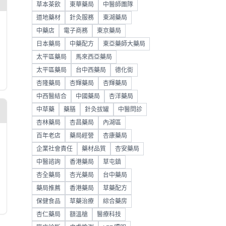
草本茶飲
東華藥局
中醫師團隊
道地藥材
針灸服務
東湖藥局
中藥店
電子商務
東京藥局
日本藥局
中藥配方
東亞藥師大藥局
太平區藥局
馬來西亞藥局
太平區藥局
台中西藥局
德化街
杏隆藥局
杏輝藥局
杏輝藥局
中西醫結合
中國藥局
杏洋藥局
中草藥
藥膳
針灸拔罐
中醫問診
杏林藥局
杏昌藥局
內湖區
百年老店
藥局經營
杏康藥局
企業社會責任
藥材品質
杏安藥局
中醫諮詢
香港藥局
草屯鎮
杏全藥局
杏光藥局
台中藥局
藥局推薦
香港藥局
草藥配方
保健食品
草藥治療
綜合藥房
杏仁藥局
額溫槍
醫療科技