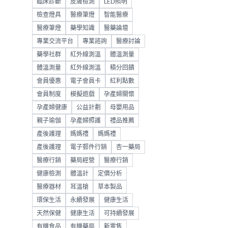
臨床診斷
皮膚檢測
LED照明
檢查燈具
醫療筆燈
智能醫療
醫療筆燈
藥學知識
醫藥論壇
專業交流平台
專業諮詢
醫療討論
藥學社群
紅外線測溫
體溫測量
體溫測量
紅外線測溫
積分回饋
會員優惠
電子會員卡
紅利點數
會員制度
模擬遊戲
孕產婦關懷
孕產婦健康
公益計劃
母嬰用品
親子瑜伽
孕產婦照護
禮品推薦
產後護理
媽媽禮
媽媽禮
產後護理
電子郵件行銷
杏一藥局
醫療行銷
藥局經營
醫療行銷
健康檢測
體溫計
定價分析
醫療器材
耳溫槍
草本製品
環保生活
永續發展
健康生活
天然保健
健康生活
可持續發展
有機食品
有機藥局
新零售