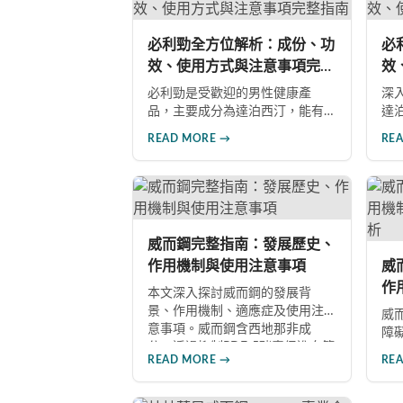
長
注
必利勁全方位解析：成份、功
必
效、使用方式與注意事項完整
效
指南
指
必利勁是受歡迎的男性健康產
深
品，主要成分為達泊西汀，能有
達
效改善勃起功能障礙與早洩問
方
READ MORE →
RE
題。本文深入解析產品成份、功
雙
效、正確使用方式與注意事項，
等
幫助男性朋友了解如何在醫師指
男
導下安全使用，提升性生活品質
導
並重拾自信。
起
威而鋼完整指南：發展歷史、
作用機制與使用注意事項
威
作
本文深入探討威而鋼的發展背
深
景、作用機制、適應症及使用注
威
意事項。威而鋼含西地那非成
障
分，透過抑制PDE-5酵素促進血管
製
READ MORE →
RE
擴張，有效治療男性勃起功能障
討
礙。使用前應經醫師評估，注意
西
禁忌症與副作用，確保用藥安