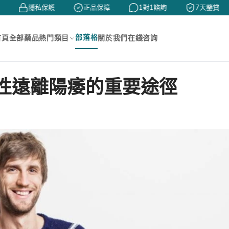
隱私保護
正品保障
1對1諮詢
7天鑒賞
部落格
首頁
全部藥品
熱門類目
關於我們
在綫咨詢
性遠離陽痿的重要途徑