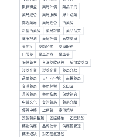
數位轉型
藥局評價
藥品品質
藥局經營
藥局服務
線上購藥
鄰近藥局
藥局經營
西藥房
新型西藥房
藥局評價
藥品品質
健康檢測
藥局評價
高雄藥局
暈動症
藥師諮詢
藥局服務
口服藥
暈車治療
暈車藥
保健養生
台灣藥妝品牌
新加坡藥局
製藥企業
製藥企業
藥局介紹
晶華藥局
百年老字號
南投藥局
台灣藥局
藥局經營
文山區
景美藥局
藥局推薦
保健諮詢
中藥文化
台灣藥局
藥局介紹
優質中藥
止痛藥
定價策略
連鎖藥局推薦
國際藥妝
乙醯胺酚
藥物供應
品牌信譽
供應鏈管理
藥品短缺
對乙醯氨基酚