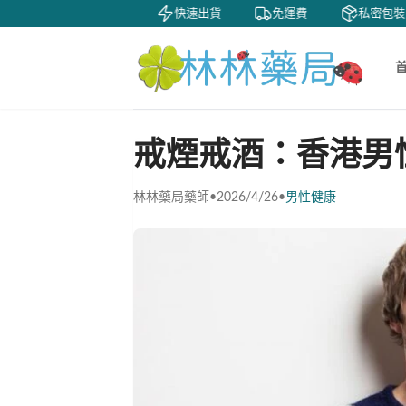
賞
貨到付款
快速出貨
免運費
私密包裝
戒煙戒酒：香港男
林林藥局藥師
•
2026/4/26
•
男性健康