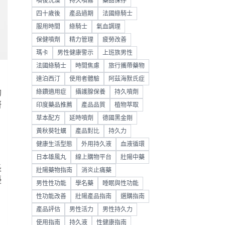
噴後洗澡
持久噴霧
藥品保存
四十歲後
產品過期
法國綠騎士
服用時間
綠騎士
氣血調理
保健噴劑
精力管理
疲勞改善
瑪卡
男性健康警示
上班族男性
法國綠騎士
時間焦慮
旅行攜帶藥物
達泊西汀
使用者體驗
阿茲海默氏症
的
綠鑽適用症
攝護腺保養
持久噴劑
研
印度藥品推薦
產品品質
植物萃取
，
草本配方
延時噴劑
德國黑金剛
黃秋葵牡蠣
產品對比
持久力
健康生活型態
外用持久液
血液循環
日本雄風丸
線上購物平台
壯陽中藥
長
壯陽藥物指南
消炎止痛藥
擾
男性性功能
學名藥
睡眠與性功能
性功能改善
壯陽產品指南
選購指南
產品評估
男性活力
男性持久力
使用指南
持久液
性健康指南