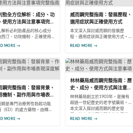
效持續等優勢，以及使用時需
改善性功能問題。
意的副作用與安全事項。
利勁全方位解析：成分、功
威而鋼完整指南：發展歷程、
、使用方法與注意事項完整
適用症狀與正確使用方式
南
入解析必利勁產品的核心成分
本文深入探討威而鋼的發展歷
泊西汀、功效機制、正確使用
程、適用症狀與正確使用方式。
法及重要注意事項。同時介紹
威而鋼自1998年推出以來，成為
AD MORE →
READ MORE →
效犀利士、果凍威而鋼雙效版
治療男性勃起功能障礙的重要藥
相關產品，幫助男性了解各類
物。文章詳細介紹其作用機理、
性增強產品的特性，在專業指
使用注意事項、可能的副作用，
下做出明智選擇，有效改善勃
以及相關研究成果，幫助讀者全
功能問題。
面了解這類藥物並在醫師指導下
做出明智決定。
林林藥局威而鋼完整指南：歷
而鋼完整指南：發展背景、
史、成分、使用方式與注意事
用機制、副作用與市場表現
項
林林藥局創立於1903年，是擁有
度解析
超過一世紀歷史的老字號藥局。
而鋼是專門治療男性勃起功能
本文深入探討威而鋼的歷史發
礙（ED）的處方藥物，由輝瑞
展、核心成分西地那非的作用機
藥於1998年推出。本文深入探
AD MORE →
READ MORE →
制、正確使用方式（50mg與
威而鋼的發展背景、核心成分
100mg規格選擇）、服用注意事
地那非的作用機制、常見副作
項，以及與犀利士等其他男性健