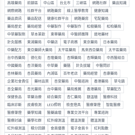
高雄藥局
前鎮區
中山區
台北市
三峽區
網路社群
藥品知識
網際網路
社群平台
網路藥房
線上醫學教育
健康知識
藥品資訊
藥品配送
健康社群平台
網路藥房
宅配藥局
藥局歷史
藥局經營
中藥製作
中藥製作
松樹藥局
松柏藥局
中草藥製劑
草本茶飲
東華藥局
中醫師團隊
道地藥材
針灸服務
東湖藥局
中藥店
電子商務
東京藥局
日本藥局
中藥配方
東亞藥師大藥局
太平區藥局
馬來西亞藥局
太平區藥局
台中西藥局
德化街
杏隆藥局
杏輝藥局
杏輝藥局
中西醫結合
中國藥局
杏洋藥局
中草藥
藥膳
針灸拔罐
中醫問診
杏林藥局
杏昌藥局
內湖區
百年老店
藥局經營
杏康藥局
企業社會責任
藥材品質
杏安藥局
中醫諮詢
香港藥局
草屯鎮
杏全藥局
杏光藥局
台中藥局
藥局推薦
香港藥局
草藥配方
保健食品
草藥治療
綜合藥房
杏仁藥局
額溫槍
醫療科技
臨床診斷
皮膚檢測
LED照明
檢查燈具
醫療筆燈
智能醫療
醫療筆燈
藥學知識
醫藥論壇
專業交流平台
專業諮詢
醫療討論
藥學社群
紅外線測溫
體溫測量
體溫測量
紅外線測溫
積分回饋
會員優惠
電子會員卡
紅利點數