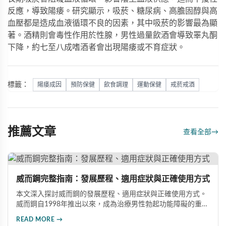
反應，導致陽痿。研究顯示，吸菸、糖尿病、高膽固醇與高
血壓都是造成血液循環不良的因素，其中吸菸的影響最為顯
著。酒精則會毒性作用於性腺，男性過量飲酒會導致睪丸酮
下降，約七至八成嗜酒者會出現陽痿或不育症狀。
標籤：
陽痿成因
預防保健
飲食調理
運動保健
戒菸戒酒
推薦文章
查看全部
→
威而鋼完整指南：發展歷程、適用症狀與正確使用方式
本文深入探討威而鋼的發展歷程、適用症狀與正確使用方式。
威而鋼自1998年推出以來，成為治療男性勃起功能障礙的重要
藥物。文章詳細介紹其作用機理、使用注意事項、可能的副作
READ MORE →
用，以及相關研究成果，幫助讀者全面了解這類藥物並在醫師