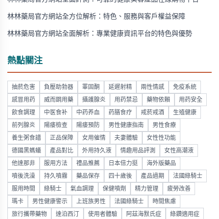
林林藥局官方網站全方位解析：特色、服務與客戶權益保障
林林藥局官方網站全面解析：專業健康資訊平台的特色與優勢
熱點關注
抽菸危害
負壓助勃器
睪固酮
延遲射精
兩性情感
免疫系統
感冒用药
威而鋼用藥
攝護腺炎
用药禁忌
藥物依賴
用药安全
飲食調理
中医食补
中药养血
药膳食疗
戒菸戒酒
生殖健康
前列腺炎
陽痿檢查
陽痿預防
男性健康指南
男性食療
養生粥食譜
正品保障
女用催情
夫妻體驗
女性性功能
德國黑螞蟻
產品對比
外用持久液
情趣用品評測
女性高潮液
他達那非
服用方法
禮品推薦
日本倍力挺
海外版藥品
噴後洗澡
持久噴霧
藥品保存
四十歲後
產品過期
法國綠騎士
服用時間
綠騎士
氣血調理
保健噴劑
精力管理
疲勞改善
瑪卡
男性健康警示
上班族男性
法國綠騎士
時間焦慮
旅行攜帶藥物
達泊西汀
使用者體驗
阿茲海默氏症
綠鑽適用症