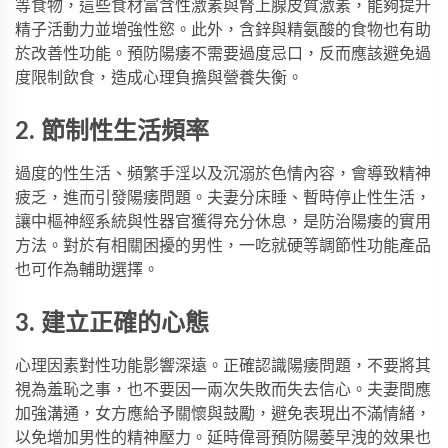
等食物，這些食材富含性激素與腎上腺皮質激素，能夠提升
精子活動力並增強性慾。此外，含鋅與精氨酸的食物也有助
於改善性功能。預防陽痿不需要過度忌口，反而應該避免過
度限制飲食，造成心理負擔與營養失衡。
2. 節制性生活頻率
過度的性生活、頻繁手淫以及沉溺於色情內容，會導致精神
疲乏，進而引發陽痿問題。夫妻分床睡、暫時停止性生活，
讓中樞神經系統與性器官獲得充分休息，是防治陽痿的實用
方法。對於有相關困擾的男性，
一吃就硬
等調節性功能產品
也可作為輔助選擇。
3. 建立正確的心態
心理因素對性功能影響深遠。正確認識陽痿問題，不要將其
視為羞恥之事，也不要因一兩次失敗而失去信心。夫妻間應
加強溝通，女方應給予關懷與鼓勵，避免表現出不滿情緒，
以免增加男性的精神壓力。
延時偉哥
預防陽萎早洩的效果也