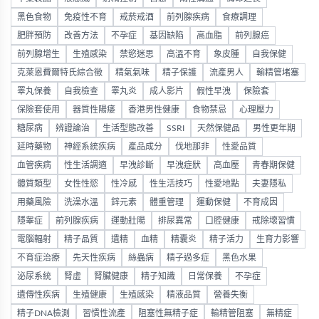
黑色食物
免疫性不育
戒菸戒酒
前列腺疾病
食療調理
肥胖預防
改善方法
不孕症
基因缺陷
高血脂
前列腺癌
前列腺增生
生殖感染
禁慾迷思
高溫不育
象皮腫
自我保健
克萊恩費爾特氏綜合徵
精氣氣味
精子保護
流產男人
輸精管堵塞
睪丸保養
自我檢查
睪丸炎
成人影片
假性早洩
保險套
保險套使用
器質性陽痿
香港男性健康
食物禁忌
心理壓力
糖尿病
辨證論治
生活型態改善
SSRI
天然保健品
男性更年期
延時藥物
神經系統疾病
產品成分
伐地那非
性愛品質
血管疾病
性生活調適
早洩診斷
早洩症狀
高血壓
青春期保健
體質類型
女性性慾
性冷感
性生活技巧
性愛地點
夫妻隱私
用藥風險
洗澡水溫
鋅元素
體重管理
運動保健
不育成因
隱睾症
前列腺疾病
運動壯陽
排尿異常
口腔健康
戒除壞習慣
電腦輻射
精子品質
遺精
血精
精囊炎
精子活力
生育力影響
不育症治療
先天性疾病
絲蟲病
精子過多症
黑色水果
泌尿系統
腎虛
腎臟健康
精子知識
日常保養
不孕症
遺傳性疾病
生殖健康
生殖感染
精液品質
營養失衡
精子DNA檢測
習慣性流產
阻塞性無精子症
輸精管阻塞
無精症