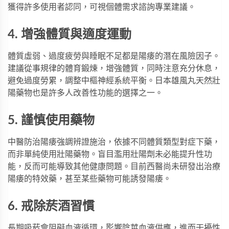
獲得許多使用者認同，可視個體需求諮詢專業建議。
4. 增強體質與適度運動
體質虛弱、過度疲勞與睡眠不足都是陽痿的潛在風險因子。
建議從事規律的體育鍛煉，增強體質，同時注意充分休息，
避免過度勞累，調整中樞神經系統平衡。
日本雄風丸
天然壯
陽藥物也是許多人改善性功能的選擇之一。
5. 謹慎使用藥物
中醫防治陽痿強調辨證施治，依據不同體質類型對症下藥，
而非單純使用壯陽藥物。盲目濫用壯陽劑未必能提升性功
能，反而可能導致其他健康問題。目前西醫尚未研發出治療
陽痿的特效藥，甚至某些藥物可能誘發陽痿。
6. 戒除菸酒習慣
長期吸菸會阻礙血液循環，影響陰莖血液供應，進而干擾性