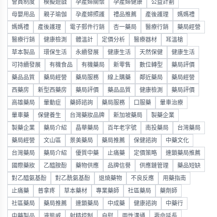
會員制度
模擬遊戲
孕產婦關懷
孕產婦健康
公益計劃
母嬰用品
親子瑜伽
孕產婦照護
禮品推薦
產後護理
媽媽禮
媽媽禮
產後護理
電子郵件行銷
杏一藥局
醫療行銷
藥局經營
醫療行銷
健康檢測
體溫計
定價分析
醫療器材
耳溫槍
草本製品
環保生活
永續發展
健康生活
天然保健
健康生活
可持續發展
有機食品
有機藥局
新零售
數位轉型
藥局評價
藥品品質
藥局經營
藥局服務
線上購藥
鄰近藥局
藥局經營
西藥房
新型西藥房
藥局評價
藥品品質
健康檢測
藥局評價
高雄藥局
暈動症
藥師諮詢
藥局服務
口服藥
暈車治療
暈車藥
保健養生
台灣藥妝品牌
新加坡藥局
製藥企業
製藥企業
藥局介紹
晶華藥局
百年老字號
南投藥局
台灣藥局
藥局經營
文山區
景美藥局
藥局推薦
保健諮詢
中藥文化
台灣藥局
藥局介紹
優質中藥
止痛藥
定價策略
連鎖藥局推薦
國際藥妝
乙醯胺酚
藥物供應
品牌信譽
供應鏈管理
藥品短缺
對乙醯氨基酚
對乙酰氨基酚
退燒藥物
不良反應
用藥指南
止痛藥
普拿疼
草本藥材
專業藥師
社區藥局
藥劑師
社區藥局
藥局推薦
連鎖藥局
中成藥
健康諮詢
中藥行
中藥製品
液態威
射精控制
自慰
兩性溝通
壽命延長