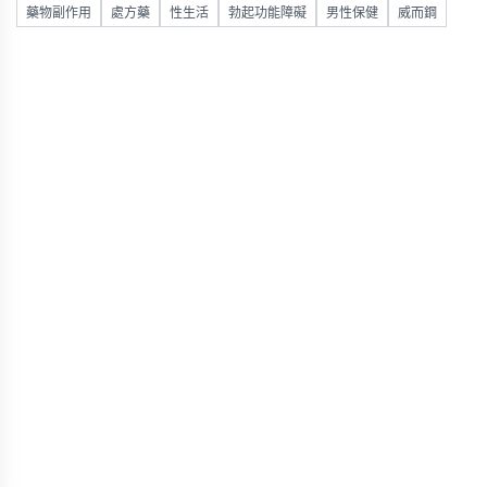
藥物副作用
處方藥
性生活
勃起功能障礙
男性保健
威而鋼