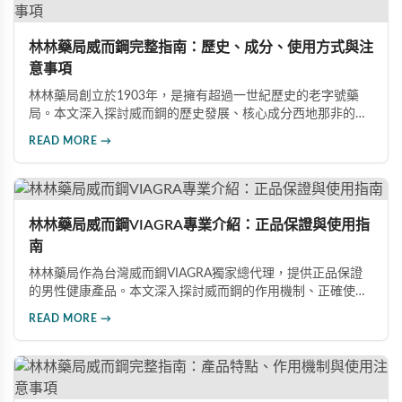
林林藥局威而鋼完整指南：歷史、成分、使用方式與注
意事項
林林藥局創立於1903年，是擁有超過一世紀歷史的老字號藥
局。本文深入探討威而鋼的歷史發展、核心成分西地那非的作
用機制、正確使用方式（50mg與100mg規格選擇）、服用注
READ MORE →
意事項，以及與犀利士等其他男性健康產品的比較，幫助讀者
全面瞭解並安全使用相關產品。
林林藥局威而鋼VIAGRA專業介紹：正品保證與使用指
南
林林藥局作為台灣威而鋼VIAGRA獨家總代理，提供正品保證
的男性健康產品。本文深入探討威而鋼的作用機制、正確使用
方法、劑量選擇及注意事項，幫助消費者了解這款由輝瑞公司
READ MORE →
研發的藥品，並介紹50mg、100mg及瓶裝30顆等多種規格選
擇。