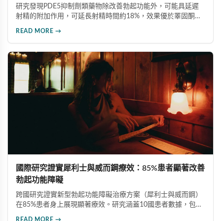
研究發現PDE5抑制劑類藥物除改善勃起功能外，可能具延遲
射精的附加作用，可延長射精時間約18%，效果優於睪固酮補
充療法或生活型態改變。台大醫師提醒，膽固醇正常的男性不
READ MORE →
應隨意服用，治療勃起功能障礙應在醫師指導下使用正規藥
物。
國際研究證實犀利士與威而鋼療效：85%患者顯著改善
勃起功能障礙
跨國研究證實新型勃起功能障礙治療方案（犀利士與威而鋼）
在85%患者身上展現顯著療效。研究涵蓋10國患者數據，包含
嚴重共病症族群，為傳統療法（六成療效）提供更佳替代方
READ MORE →