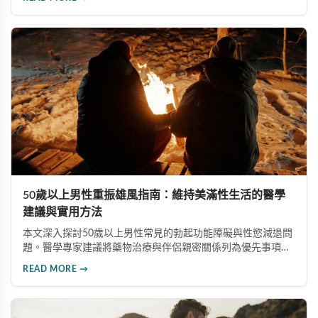
案。此研究為endTB計畫一部分，為全球勃起功能障礙治療開
創新局。
50歲以上男性重振雄風指南：維持美滿性生活的醫學
建議與實用方法
本文深入探討50歲以上男性常見的勃起功能障礙與性慾減退問
題。醫學專家建議將藥物治療與伴侶親密關係列為優先事項，
並介紹威而鋼、犀利士等有效治療選項，同時強調心血管健
READ MORE →
康、生活型態調整及心理諮詢的重要性，協助中老年男性維持
健康美滿的性生活。