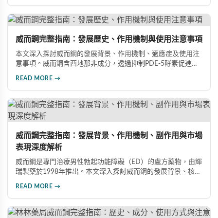
指導下做出明智決定。
威而鋼完整指南：發展歷史、作用機制與使用注意事項
本文深入探討威而鋼的發展背景、作用機制、適應症及使用注
意事項。威而鋼含西地那非成分，透過抑制PDE-5酵素促進血
管擴張，有效治療男性勃起功能障礙。使用前應經醫師評估，
READ MORE →
注意禁忌症與副作用，確保用藥安全。
威而鋼完整指南：發展背景、作用機制、副作用與市場
表現深度解析
威而鋼是專門治療男性勃起功能障礙（ED）的處方藥物，由輝
瑞製藥於1998年推出。本文深入探討威而鋼的發展背景、核心
成分西地那非的作用機制、常見副作用如頭痛和臉部發紅，以
READ MORE →
及全球年銷售額超過23億美元的市場表現，幫助讀者全面了解
這款革命性藥品。