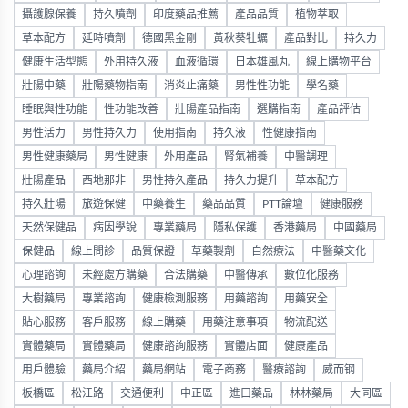
攝護腺保養
持久噴劑
印度藥品推薦
產品品質
植物萃取
草本配方
延時噴劑
德國黑金剛
黃秋葵牡蠣
產品對比
持久力
健康生活型態
外用持久液
血液循環
日本雄風丸
線上購物平台
壯陽中藥
壯陽藥物指南
消炎止痛藥
男性性功能
學名藥
睡眠與性功能
性功能改善
壯陽產品指南
選購指南
產品評估
男性活力
男性持久力
使用指南
持久液
性健康指南
男性健康藥局
男性健康
外用產品
腎氣補養
中醫調理
壯陽產品
西地那非
男性持久產品
持久力提升
草本配方
持久壯陽
旅遊保健
中藥養生
藥品品質
PTT論壇
健康服務
天然保健品
病因學說
專業藥局
隱私保護
香港藥局
中國藥局
保健品
線上問診
品質保證
草藥製劑
自然療法
中醫藥文化
心理諮詢
未經處方購藥
合法購藥
中醫傳承
數位化服務
大樹藥局
專業諮詢
健康檢測服務
用藥諮詢
用藥安全
貼心服務
客戶服務
線上購藥
用藥注意事項
物流配送
實體藥局
實體藥局
健康諮詢服務
實體店面
健康產品
用戶體驗
藥局介紹
藥局網站
電子商務
醫療諮詢
威而钢
板橋區
松江路
交通便利
中正區
進口藥品
林林藥局
大同區