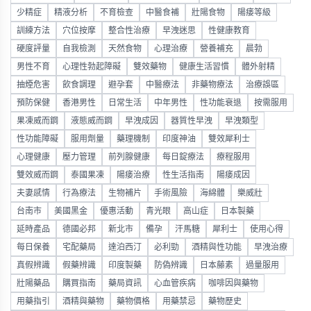
少精症
精液分析
不育檢查
中醫食補
壯陽食物
陽痿等級
訓練方法
穴位按摩
整合性治療
早洩迷思
性健康教育
硬度評量
自我檢測
天然食物
心理治療
營養補充
晨勃
男性不育
心理性勃起障礙
雙效藥物
健康生活習慣
體外射精
抽煙危害
飲食調理
避孕套
中醫療法
非藥物療法
治療誤區
預防保健
香港男性
日常生活
中年男性
性功能衰退
按需服用
果凍威而鋼
液態威而鋼
早洩成因
器質性早洩
早洩類型
性功能障礙
服用劑量
藥理機制
印度神油
雙效犀利士
心理健康
壓力管理
前列腺健康
每日錠療法
療程服用
雙效威而鋼
泰國果凍
陽痿治療
性生活指南
陽痿成因
夫妻感情
行為療法
生物補片
手術風險
海綿體
樂威壯
台南市
美國黑金
優惠活動
青光眼
高山症
日本製藥
延時產品
德國必邦
新北市
備孕
汗馬糖
犀利士
使用心得
每日保養
宅配藥局
達泊西汀
必利勁
酒精與性功能
早洩治療
真假辨識
假藥辨識
印度製藥
防偽辨識
日本藤素
過量服用
壯陽藥品
購買指南
藥局資訊
心血管疾病
咖啡因與藥物
用藥指引
酒精與藥物
藥物價格
用藥禁忌
藥物歷史