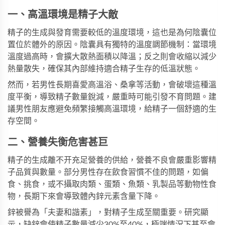
一、高溫環境是精子大敵
精子的生成與發育需要較低的溫度環境，這也是為何陰囊位
置位於體外的原因。陰囊具有獨特的溫度調節機制：當環境
溫度過高時，會擴大散熱面積以降溫；反之則會收縮以減少
熱量散失，確保其內部維持適合精子生存的低溫狀態。
然而，若男性長期喜愛高溫浴、桑拿等活動，會破壞這種溫
度平衡，導致精子數量銳減，嚴重時可能引發不育問題。建
議男性朋友應避免頻繁接觸高溫環境，給精子一個舒適的生
存空間。
二、營養失衡危害甚巨
精子的生成離不开充足營養的供給，營養不良會嚴重影響精
子品質與數量。部分男性存在飲食習慣不佳的問題，如偏
食、挑食，或不攝取肉類、蛋類、魚類、乳製品等動物性食
物，長期下來會導致體內鋅元素含量下降。
鋅被譽為「夫妻和諧素」，對精子生成至關重要。研究顯
示，缺鋅會使精子數量減少30%至40%，極端情況下甚至會