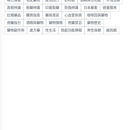
每日保養
宅配藥局
達泊西汀
必利勁
酒精與性功能
早洩治療
真假辨識
假藥辨識
印度製藥
防偽辨識
日本藤素
過量服用
壯陽藥品
購買指南
藥局資訊
心血管疾病
咖啡因與藥物
用藥指引
酒精與藥物
藥物價格
用藥禁忌
藥物歷史
藥物副作用
處方藥
性生活
勃起功能障礙
男性保健
威而鋼