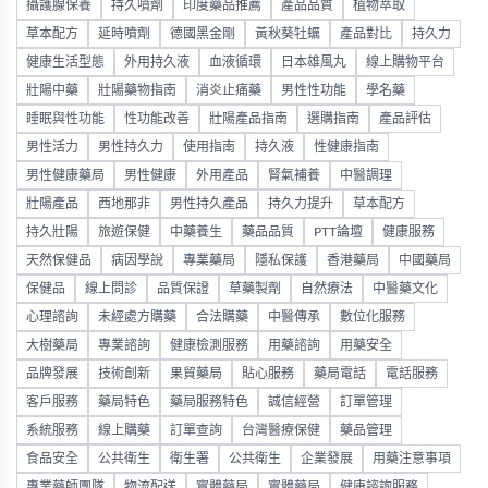
攝護腺保養
持久噴劑
印度藥品推薦
產品品質
植物萃取
草本配方
延時噴劑
德國黑金剛
黃秋葵牡蠣
產品對比
持久力
健康生活型態
外用持久液
血液循環
日本雄風丸
線上購物平台
壯陽中藥
壯陽藥物指南
消炎止痛藥
男性性功能
學名藥
睡眠與性功能
性功能改善
壯陽產品指南
選購指南
產品評估
男性活力
男性持久力
使用指南
持久液
性健康指南
男性健康藥局
男性健康
外用產品
腎氣補養
中醫調理
壯陽產品
西地那非
男性持久產品
持久力提升
草本配方
持久壯陽
旅遊保健
中藥養生
藥品品質
PTT論壇
健康服務
天然保健品
病因學說
專業藥局
隱私保護
香港藥局
中國藥局
保健品
線上問診
品質保證
草藥製劑
自然療法
中醫藥文化
心理諮詢
未經處方購藥
合法購藥
中醫傳承
數位化服務
大樹藥局
專業諮詢
健康檢測服務
用藥諮詢
用藥安全
品牌發展
技術創新
果貿藥局
貼心服務
藥局電話
電話服務
客戶服務
藥局特色
藥局服務特色
誠信經營
訂單管理
系統服務
線上購藥
訂單查詢
台灣醫療保健
藥品管理
食品安全
公共衛生
衛生署
公共衛生
企業發展
用藥注意事項
專業藥師團隊
物流配送
實體藥局
實體藥局
健康諮詢服務