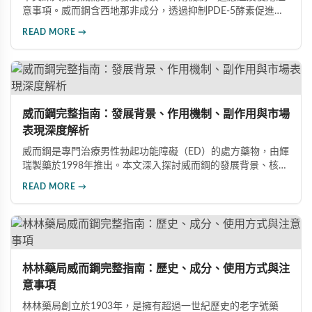
意事項。威而鋼含西地那非成分，透過抑制PDE-5酵素促進血
管擴張，有效治療男性勃起功能障礙。使用前應經醫師評估，
READ MORE →
注意禁忌症與副作用，確保用藥安全。
威而鋼完整指南：發展背景、作用機制、副作用與市場
表現深度解析
威而鋼是專門治療男性勃起功能障礙（ED）的處方藥物，由輝
瑞製藥於1998年推出。本文深入探討威而鋼的發展背景、核心
成分西地那非的作用機制、常見副作用如頭痛和臉部發紅，以
READ MORE →
及全球年銷售額超過23億美元的市場表現，幫助讀者全面了解
這款革命性藥品。
林林藥局威而鋼完整指南：歷史、成分、使用方式與注
意事項
林林藥局創立於1903年，是擁有超過一世紀歷史的老字號藥