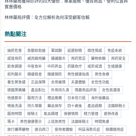
林林藥局獲得好評的四大優勢：專業服務、優質商品、便利位置與
實惠價格
林林藥局評價：全方位解析為何深受顧客信賴
熱點關注
抽菸危害
負壓助勃器
睪固酮
延遲射精
兩性情感
免疫系統
感冒用药
威而鋼用藥
攝護腺炎
用药禁忌
藥物依賴
用药安全
飲食調理
中医食补
中药养血
药膳食疗
戒菸戒酒
生殖健康
前列腺炎
陽痿檢查
陽痿預防
男性健康指南
男性食療
養生粥食譜
正品保障
女用催情
夫妻體驗
女性性功能
德國黑螞蟻
產品對比
外用持久液
情趣用品評測
女性高潮液
他達那非
服用方法
禮品推薦
日本倍力挺
海外版藥品
噴後洗澡
持久噴霧
藥品保存
四十歲後
產品過期
法國綠騎士
服用時間
綠騎士
氣血調理
保健噴劑
精力管理
疲勞改善
瑪卡
男性健康警示
上班族男性
法國綠騎士
時間焦慮
旅行攜帶藥物
達泊西汀
使用者體驗
阿茲海默氏症
綠鑽適用症