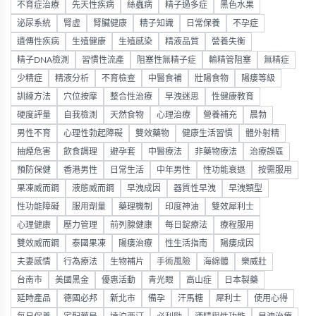
不育症治療
先天性疾病
絲蟲病
精子過多症
黑色水果
泌尿系統
腎虛
腎臟健康
精子知識
日常保養
不孕症
遺傳性疾病
生殖健康
生殖感染
精液品質
營養失衡
精子DNA檢測
習慣性流產
阻塞性無精子症
輸精管阻塞
無精症
少精症
精液分析
不育檢查
中醫食補
壯陽食物
陽痿等級
訓練方法
穴位按摩
整合性治療
早洩迷思
性健康教育
硬度評量
自我檢測
天然食物
心理治療
營養補充
晨勃
男性不育
心理性勃起障礙
雙效藥物
健康生活習慣
體外射精
抽煙危害
飲食調理
避孕套
中醫療法
非藥物療法
治療誤區
預防保健
香港男性
日常生活
中年男性
性功能衰退
按需服用
果凍威而鋼
液態威而鋼
早洩成因
器質性早洩
早洩類型
性功能障礙
服用劑量
藥理機制
印度神油
雙效犀利士
心理健康
壓力管理
前列腺健康
每日錠療法
療程服用
雙效威而鋼
泰國果凍
陽痿治療
性生活指南
陽痿成因
夫妻感情
行為療法
生物補片
手術風險
海綿體
樂威壯
台南市
美國黑金
優惠活動
青光眼
高山症
日本製藥
延時產品
德國必邦
新北市
備孕
汗馬糖
犀利士
使用心得