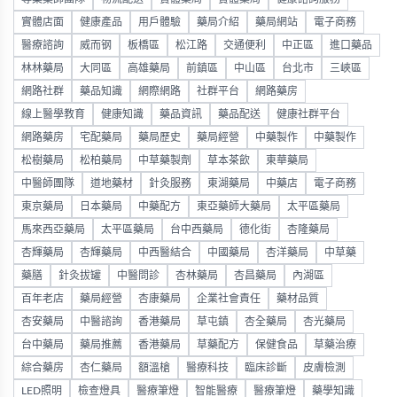
實體店面
健康產品
用戶體驗
藥局介紹
藥局網站
電子商務
醫療諮詢
威而钢
板橋區
松江路
交通便利
中正區
進口藥品
林林藥局
大同區
高雄藥局
前鎮區
中山區
台北市
三峽區
網路社群
藥品知識
網際網路
社群平台
網路藥房
線上醫學教育
健康知識
藥品資訊
藥品配送
健康社群平台
網路藥房
宅配藥局
藥局歷史
藥局經營
中藥製作
中藥製作
松樹藥局
松柏藥局
中草藥製劑
草本茶飲
東華藥局
中醫師團隊
道地藥材
針灸服務
東湖藥局
中藥店
電子商務
東京藥局
日本藥局
中藥配方
東亞藥師大藥局
太平區藥局
馬來西亞藥局
太平區藥局
台中西藥局
德化街
杏隆藥局
杏輝藥局
杏輝藥局
中西醫結合
中國藥局
杏洋藥局
中草藥
藥膳
針灸拔罐
中醫問診
杏林藥局
杏昌藥局
內湖區
百年老店
藥局經營
杏康藥局
企業社會責任
藥材品質
杏安藥局
中醫諮詢
香港藥局
草屯鎮
杏全藥局
杏光藥局
台中藥局
藥局推薦
香港藥局
草藥配方
保健食品
草藥治療
綜合藥房
杏仁藥局
額溫槍
醫療科技
臨床診斷
皮膚檢測
LED照明
檢查燈具
醫療筆燈
智能醫療
醫療筆燈
藥學知識