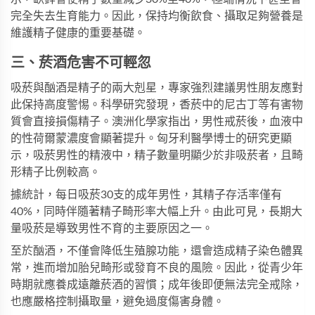
完全失去生育能力。因此，保持均衡飲食、攝取足夠營養是
維護精子健康的重要基礎。
三、菸酒危害不可輕忽
吸菸與酗酒是精子的兩大剋星，專家強烈建議男性朋友應對
此保持高度警惕。科學研究發現，香菸中的尼古丁等有害物
質會直接損傷精子。澳洲化學家指出，男性戒菸後，血液中
的性荷爾蒙濃度會顯著提升。匈牙利醫學博士的研究更顯
示，吸菸男性的精液中，精子數量明顯少於非吸菸者，且畸
形精子比例較高。
據統計，每日吸菸30支的成年男性，其精子存活率僅有
40%，同時伴隨著精子畸形率大幅上升。由此可見，長期大
量吸菸是導致男性不育的主要原因之一。
至於酗酒，不僅會降低生殖腺功能，還會造成精子染色體異
常，進而增加胎兒畸形或發育不良的風險。因此，從青少年
時期就應養成遠離菸酒的習慣；成年後即便無法完全戒除，
也應嚴格控制攝取量，避免過度傷害身體。