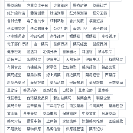
醫藥論壇
專業交流平台
專業諮詢
醫療討論
藥學社群
紅外線測溫
體溫測量
體溫測量
紅外線測溫
積分回饋
會員優惠
電子會員卡
紅利點數
會員制度
模擬遊戲
孕產婦關懷
孕產婦健康
公益計劃
母嬰用品
親子瑜伽
孕產婦照護
禮品推薦
產後護理
媽媽禮
媽媽禮
產後護理
電子郵件行銷
杏一藥局
醫療行銷
藥局經營
醫療行銷
健康檢測
體溫計
定價分析
醫療器材
耳溫槍
草本製品
環保生活
永續發展
健康生活
天然保健
健康生活
可持續發展
有機食品
有機藥局
新零售
數位轉型
藥局評價
藥品品質
藥局經營
藥局服務
線上購藥
鄰近藥局
藥局經營
西藥房
新型西藥房
藥局評價
藥品品質
健康檢測
藥局評價
高雄藥局
暈動症
藥師諮詢
藥局服務
口服藥
暈車治療
暈車藥
保健養生
台灣藥妝品牌
新加坡藥局
製藥企業
製藥企業
藥局介紹
晶華藥局
百年老字號
南投藥局
台灣藥局
藥局經營
文山區
景美藥局
藥局推薦
保健諮詢
中藥文化
台灣藥局
藥局介紹
優質中藥
止痛藥
定價策略
連鎖藥局推薦
國際藥妝
乙醯胺酚
藥物供應
品牌信譽
供應鏈管理
藥品短缺