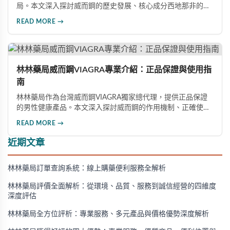
局。本文深入探討威而鋼的歷史發展、核心成分西地那非的作
用機制、正確使用方式（50mg與100mg規格選擇）、服用注
READ MORE →
意事項，以及與犀利士等其他男性健康產品的比較，幫助讀者
全面瞭解並安全使用相關產品。
林林藥局威而鋼VIAGRA專業介紹：正品保證與使用指
南
林林藥局作為台灣威而鋼VIAGRA獨家總代理，提供正品保證
的男性健康產品。本文深入探討威而鋼的作用機制、正確使用
方法、劑量選擇及注意事項，幫助消費者了解這款由輝瑞公司
READ MORE →
研發的藥品，並介紹50mg、100mg及瓶裝30顆等多種規格選
擇。
近期文章
林林藥局訂單查詢系統：線上購藥便利服務全解析
林林藥局評價全面解析：從環境、品質、服務到誠信經營的四維度
深度評估
林林藥局全方位評析：專業服務、多元產品與價格優勢深度解析