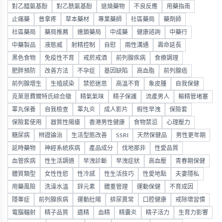
對乙醯氨基酚
對乙酰氨基酚
退燒藥物
不良反應
用藥指南
止痛藥
普拿疼
草本藥材
專業藥師
社區藥局
藥劑師
社區藥局
藥局推薦
連鎖藥局
中成藥
健康諮詢
中藥行
中藥製品
液態威
射精控制
自慰
兩性溝通
壽命延長
黑色食物
免疫性不育
戒菸戒酒
前列腺疾病
食療調理
肥胖預防
改善方法
不孕症
基因缺陷
高血脂
前列腺癌
前列腺增生
生殖感染
禁慾迷思
高溫不育
象皮腫
自我保健
克萊恩費爾特氏綜合徵
精氣氣味
精子保護
流產男人
輸精管堵塞
睪丸保養
自我檢查
睪丸炎
成人影片
假性早洩
保險套
保險套使用
器質性陽痿
香港男性健康
食物禁忌
心理壓力
糖尿病
辨證論治
生活型態改善
SSRI
天然保健品
男性更年期
延時藥物
神經系統疾病
產品成分
伐地那非
性愛品質
血管疾病
性生活調適
早洩診斷
早洩症狀
高血壓
青春期保健
體質類型
女性性慾
性冷感
性生活技巧
性愛地點
夫妻隱私
用藥風險
洗澡水溫
鋅元素
體重管理
運動保健
不育成因
隱睾症
前列腺疾病
運動壯陽
排尿異常
口腔健康
戒除壞習慣
電腦輻射
精子品質
遺精
血精
精囊炎
精子活力
生育力影響