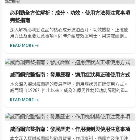
必利勁全方位解析：成分、功效、使用方法與注意事項
完整指南
深入解析必利勁產品的核心成分達泊西汀、功效機制、正確使
用方法及重要注意事項。同時介紹雙效犀利士、果凍威而鋼雙
效版等相關產品，幫助男性了解各類男性增強產品的特性，在
READ MORE →
專業指導下做出明智選擇，有效改善勃起功能問題。
威而鋼完整指南：發展歷程、適用症狀與正確使用方式
本文深入探討威而鋼的發展歷程、適用症狀與正確使用方式。
威而鋼自1998年推出以來，成為治療男性勃起功能障礙的重要
藥物。文章詳細介紹其作用機理、使用注意事項、可能的副作
READ MORE →
用，以及相關研究成果，幫助讀者全面了解這類藥物並在醫師
指導下做出明智決定。
威而鋼完整指南：發展歷史、作用機制與使用注意事項
本文深入探討威而鋼的發展背景、作用機制、適應症及使用注