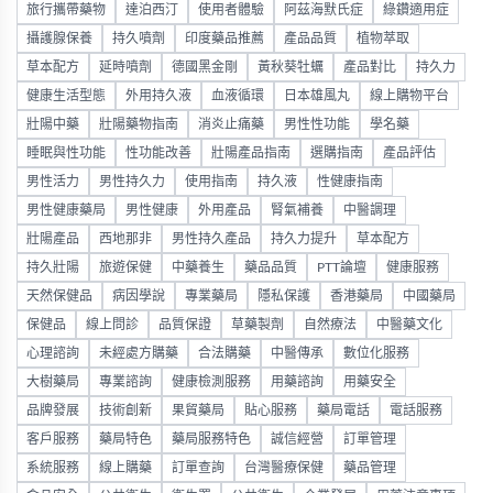
旅行攜帶藥物
達泊西汀
使用者體驗
阿茲海默氏症
綠鑽適用症
攝護腺保養
持久噴劑
印度藥品推薦
產品品質
植物萃取
草本配方
延時噴劑
德國黑金剛
黃秋葵牡蠣
產品對比
持久力
健康生活型態
外用持久液
血液循環
日本雄風丸
線上購物平台
壯陽中藥
壯陽藥物指南
消炎止痛藥
男性性功能
學名藥
睡眠與性功能
性功能改善
壯陽產品指南
選購指南
產品評估
男性活力
男性持久力
使用指南
持久液
性健康指南
男性健康藥局
男性健康
外用產品
腎氣補養
中醫調理
壯陽產品
西地那非
男性持久產品
持久力提升
草本配方
持久壯陽
旅遊保健
中藥養生
藥品品質
PTT論壇
健康服務
天然保健品
病因學說
專業藥局
隱私保護
香港藥局
中國藥局
保健品
線上問診
品質保證
草藥製劑
自然療法
中醫藥文化
心理諮詢
未經處方購藥
合法購藥
中醫傳承
數位化服務
大樹藥局
專業諮詢
健康檢測服務
用藥諮詢
用藥安全
品牌發展
技術創新
果貿藥局
貼心服務
藥局電話
電話服務
客戶服務
藥局特色
藥局服務特色
誠信經營
訂單管理
系統服務
線上購藥
訂單查詢
台灣醫療保健
藥品管理