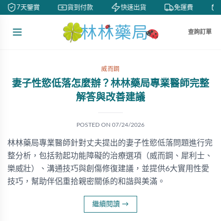
7天鑒賞
貨到付款
快速出貨
免運費
查詢訂單
威而鋼
妻子性慾低落怎麼辦？林林藥局專業醫師完整
解答與改善建議
POSTED ON
07/24/2026
林林藥局專業醫師針對丈夫提出的妻子性慾低落問題進行完
整分析，包括勃起功能障礙的治療選項（威而鋼、犀利士、
樂威壯）、溝通技巧與創傷修復建議，並提供6大實用性愛
技巧，幫助伴侶重拾親密關係的和諧與美滿。
繼續閱讀
→