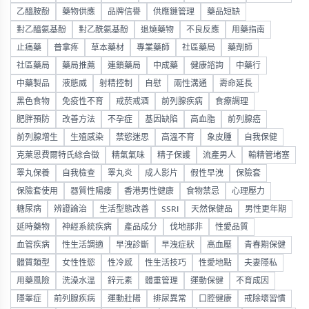
乙醯胺酚
藥物供應
品牌信譽
供應鏈管理
藥品短缺
對乙醯氨基酚
對乙酰氨基酚
退燒藥物
不良反應
用藥指南
止痛藥
普拿疼
草本藥材
專業藥師
社區藥局
藥劑師
社區藥局
藥局推薦
連鎖藥局
中成藥
健康諮詢
中藥行
中藥製品
液態威
射精控制
自慰
兩性溝通
壽命延長
黑色食物
免疫性不育
戒菸戒酒
前列腺疾病
食療調理
肥胖預防
改善方法
不孕症
基因缺陷
高血脂
前列腺癌
前列腺增生
生殖感染
禁慾迷思
高溫不育
象皮腫
自我保健
克萊恩費爾特氏綜合徵
精氣氣味
精子保護
流產男人
輸精管堵塞
睪丸保養
自我檢查
睪丸炎
成人影片
假性早洩
保險套
保險套使用
器質性陽痿
香港男性健康
食物禁忌
心理壓力
糖尿病
辨證論治
生活型態改善
SSRI
天然保健品
男性更年期
延時藥物
神經系統疾病
產品成分
伐地那非
性愛品質
血管疾病
性生活調適
早洩診斷
早洩症狀
高血壓
青春期保健
體質類型
女性性慾
性冷感
性生活技巧
性愛地點
夫妻隱私
用藥風險
洗澡水溫
鋅元素
體重管理
運動保健
不育成因
隱睾症
前列腺疾病
運動壯陽
排尿異常
口腔健康
戒除壞習慣