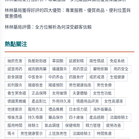
林林藥局獲得好評的四大優勢：專業服務、優質商品、便利位置與
實惠價格
林林藥局評價：全方位解析為何深受顧客信賴
熱點關注
抽菸危害
負壓助勃器
睪固酮
延遲射精
兩性情感
免疫系統
感冒用药
威而鋼用藥
攝護腺炎
用药禁忌
藥物依賴
用药安全
飲食調理
中医食补
中药养血
药膳食疗
戒菸戒酒
生殖健康
前列腺炎
陽痿檢查
陽痿預防
男性健康指南
男性食療
養生粥食譜
正品保障
女用催情
夫妻體驗
女性性功能
德國黑螞蟻
產品對比
外用持久液
情趣用品評測
女性高潮液
他達那非
服用方法
禮品推薦
日本倍力挺
海外版藥品
噴後洗澡
持久噴霧
藥品保存
四十歲後
產品過期
法國綠騎士
服用時間
綠騎士
氣血調理
保健噴劑
精力管理
疲勞改善
瑪卡
男性健康警示
上班族男性
法國綠騎士
時間焦慮