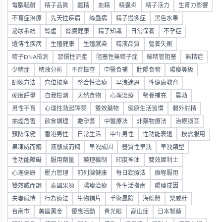
電腦輻射
精子品質
遺精
血精
精囊炎
精子活力
生育力影響
不育症治療
先天性疾病
絲蟲病
精子過多症
黑色水果
泌尿系統
腎虛
腎臟健康
精子知識
日常保養
不孕症
遺傳性疾病
生殖健康
生殖感染
精液品質
營養失衡
精子DNA檢測
習慣性流產
阻塞性無精子症
輸精管阻塞
無精症
少精症
精液分析
不育檢查
中醫食補
壯陽食物
陽痿等級
訓練方法
穴位按摩
整合性治療
早洩迷思
性健康教育
硬度評量
自我檢測
天然食物
心理治療
營養補充
晨勃
男性不育
心理性勃起障礙
雙效藥物
健康生活習慣
體外射精
抽煙危害
飲食調理
避孕套
中醫療法
非藥物療法
治療誤區
預防保健
香港男性
日常生活
中年男性
性功能衰退
按需服用
果凍威而鋼
液態威而鋼
早洩成因
器質性早洩
早洩類型
性功能障礙
服用劑量
藥理機制
印度神油
雙效犀利士
心理健康
壓力管理
前列腺健康
每日錠療法
療程服用
雙效威而鋼
泰國果凍
陽痿治療
性生活指南
陽痿成因
夫妻感情
行為療法
生物補片
手術風險
海綿體
樂威壯
台南市
美國黑金
優惠活動
青光眼
高山症
日本製藥