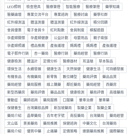
LED照明
檢查燈具
醫療筆燈
智能醫療
醫療筆燈
藥學知識
醫藥論壇
專業交流平台
專業諮詢
醫療討論
藥學社群
紅外線測溫
體溫測量
體溫測量
紅外線測溫
積分回饋
會員優惠
電子會員卡
紅利點數
會員制度
模擬遊戲
孕產婦關懷
孕產婦健康
公益計劃
母嬰用品
親子瑜伽
孕產婦照護
禮品推薦
產後護理
媽媽禮
媽媽禮
產後護理
電子郵件行銷
杏一藥局
醫療行銷
藥局經營
醫療行銷
健康檢測
體溫計
定價分析
醫療器材
耳溫槍
草本製品
環保生活
永續發展
健康生活
天然保健
健康生活
可持續發展
有機食品
有機藥局
新零售
數位轉型
藥局評價
藥品品質
藥局經營
藥局服務
線上購藥
鄰近藥局
藥局經營
西藥房
新型西藥房
藥局評價
藥品品質
健康檢測
藥局評價
高雄藥局
暈動症
藥師諮詢
藥局服務
口服藥
暈車治療
暈車藥
保健養生
台灣藥妝品牌
新加坡藥局
製藥企業
製藥企業
藥局介紹
晶華藥局
百年老字號
南投藥局
台灣藥局
藥局經營
文山區
景美藥局
藥局推薦
保健諮詢
中藥文化
台灣藥局
藥局介紹
優質中藥
止痛藥
定價策略
連鎖藥局推薦
國際藥妝