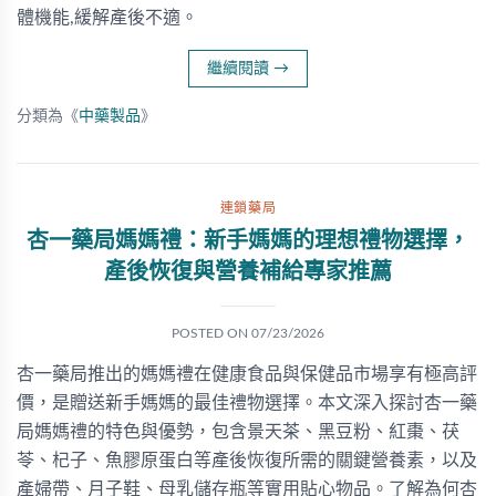
體機能,緩解產後不適。
繼續閱讀
→
分類為《
中藥製品
》
連鎖藥局
杏一藥局媽媽禮：新手媽媽的理想禮物選擇，
產後恢復與營養補給專家推薦
POSTED ON
07/23/2026
杏一藥局推出的媽媽禮在健康食品與保健品市場享有極高評
價，是贈送新手媽媽的最佳禮物選擇。本文深入探討杏一藥
局媽媽禮的特色與優勢，包含景天茶、黑豆粉、紅棗、茯
苓、杞子、魚膠原蛋白等產後恢復所需的關鍵營養素，以及
產婦帶、月子鞋、母乳儲存瓶等實用貼心物品。了解為何杏