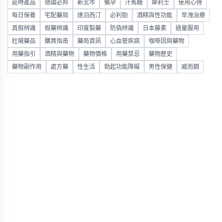
延時產品
德國必邦
新北市
備孕
汗馬糖
犀利士
使用心得
每日保養
宅配藥局
達泊西汀
必利勁
酒精與性功能
早洩治療
真假辨識
假藥辨識
印度製藥
防偽辨識
日本藤素
過量服用
壯陽藥品
購買指南
藥局資訊
心血管疾病
咖啡因與藥物
用藥指引
酒精與藥物
藥物價格
用藥禁忌
藥物歷史
藥物副作用
處方藥
性生活
勃起功能障礙
男性保健
威而鋼