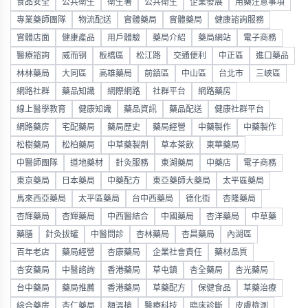
食品安全
公共衛生
衛生署
公共衛生
企業發展
用藥注意事項
專業藥師團隊
物流配送
實體藥局
實體藥局
健康諮詢服務
實體店面
健康產品
用戶體驗
藥局介紹
藥局網站
電子商務
醫療諮詢
威而钢
板橋區
松江路
交通便利
中正區
進口藥品
林林藥局
大同區
高雄藥局
前鎮區
中山區
台北市
三峽區
網路社群
藥品知識
網際網路
社群平台
網路藥房
線上醫學教育
健康知識
藥品資訊
藥品配送
健康社群平台
網路藥房
宅配藥局
藥局歷史
藥局經營
中藥製作
中藥製作
松樹藥局
松柏藥局
中草藥製劑
草本茶飲
東華藥局
中醫師團隊
道地藥材
針灸服務
東湖藥局
中藥店
電子商務
東京藥局
日本藥局
中藥配方
東亞藥師大藥局
太平區藥局
馬來西亞藥局
太平區藥局
台中西藥局
德化街
杏隆藥局
杏輝藥局
杏輝藥局
中西醫結合
中國藥局
杏洋藥局
中草藥
藥膳
針灸拔罐
中醫問診
杏林藥局
杏昌藥局
內湖區
百年老店
藥局經營
杏康藥局
企業社會責任
藥材品質
杏安藥局
中醫諮詢
香港藥局
草屯鎮
杏全藥局
杏光藥局
台中藥局
藥局推薦
香港藥局
草藥配方
保健食品
草藥治療
綜合藥房
杏仁藥局
額溫槍
醫療科技
臨床診斷
皮膚檢測