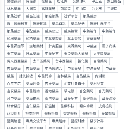
醫療諮詢
威而钢
板橋區
松江路
交通便利
中正區
進口藥品
林林藥局
大同區
高雄藥局
前鎮區
中山區
台北市
三峽區
網路社群
藥品知識
網際網路
社群平台
網路藥房
線上醫學教育
健康知識
藥品資訊
藥品配送
健康社群平台
網路藥房
宅配藥局
藥局歷史
藥局經營
中藥製作
中藥製作
松樹藥局
松柏藥局
中草藥製劑
草本茶飲
東華藥局
中醫師團隊
道地藥材
針灸服務
東湖藥局
中藥店
電子商務
東京藥局
日本藥局
中藥配方
東亞藥師大藥局
太平區藥局
馬來西亞藥局
太平區藥局
台中西藥局
德化街
杏隆藥局
杏輝藥局
杏輝藥局
中西醫結合
中國藥局
杏洋藥局
中草藥
藥膳
針灸拔罐
中醫問診
杏林藥局
杏昌藥局
內湖區
百年老店
藥局經營
杏康藥局
企業社會責任
藥材品質
杏安藥局
中醫諮詢
香港藥局
草屯鎮
杏全藥局
杏光藥局
台中藥局
藥局推薦
香港藥局
草藥配方
保健食品
草藥治療
綜合藥房
杏仁藥局
額溫槍
醫療科技
臨床診斷
皮膚檢測
LED照明
檢查燈具
醫療筆燈
智能醫療
醫療筆燈
藥學知識
醫藥論壇
專業交流平台
專業諮詢
醫療討論
藥學社群
紅外線測溫
體溫測量
體溫測量
紅外線測溫
積分回饋