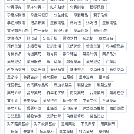
會員優惠
電子會員卡
紅利點數
會員制度
模擬遊戲
孕產婦關懷
孕產婦健康
公益計劃
母嬰用品
親子瑜伽
孕產婦照護
禮品推薦
產後護理
媽媽禮
媽媽禮
產後護理
電子郵件行銷
杏一藥局
醫療行銷
藥局經營
醫療行銷
健康檢測
體溫計
定價分析
醫療器材
耳溫槍
草本製品
環保生活
永續發展
健康生活
天然保健
健康生活
可持續發展
有機食品
有機藥局
新零售
數位轉型
藥局評價
藥品品質
藥局經營
藥局服務
線上購藥
鄰近藥局
藥局經營
西藥房
新型西藥房
藥局評價
藥品品質
健康檢測
藥局評價
高雄藥局
暈動症
藥師諮詢
藥局服務
口服藥
暈車治療
暈車藥
保健養生
台灣藥妝品牌
新加坡藥局
製藥企業
製藥企業
藥局介紹
晶華藥局
百年老字號
南投藥局
台灣藥局
藥局經營
文山區
景美藥局
藥局推薦
保健諮詢
中藥文化
台灣藥局
藥局介紹
優質中藥
止痛藥
定價策略
連鎖藥局推薦
國際藥妝
乙醯胺酚
藥物供應
品牌信譽
供應鏈管理
藥品短缺
對乙醯氨基酚
對乙酰氨基酚
退燒藥物
不良反應
用藥指南
止痛藥
普拿疼
草本藥材
專業藥師
社區藥局
藥劑師