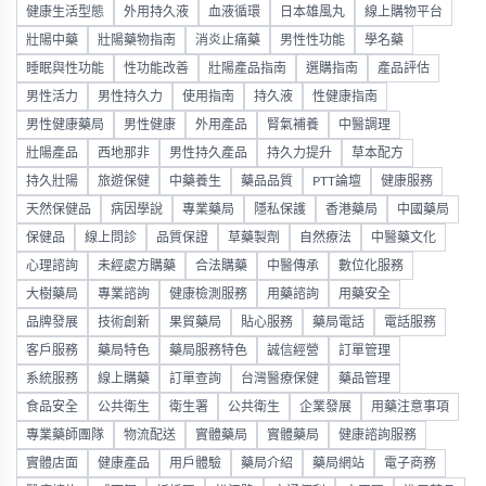
健康生活型態
外用持久液
血液循環
日本雄風丸
線上購物平台
壯陽中藥
壯陽藥物指南
消炎止痛藥
男性性功能
學名藥
睡眠與性功能
性功能改善
壯陽產品指南
選購指南
產品評估
男性活力
男性持久力
使用指南
持久液
性健康指南
男性健康藥局
男性健康
外用產品
腎氣補養
中醫調理
壯陽產品
西地那非
男性持久產品
持久力提升
草本配方
持久壯陽
旅遊保健
中藥養生
藥品品質
PTT論壇
健康服務
天然保健品
病因學說
專業藥局
隱私保護
香港藥局
中國藥局
保健品
線上問診
品質保證
草藥製劑
自然療法
中醫藥文化
心理諮詢
未經處方購藥
合法購藥
中醫傳承
數位化服務
大樹藥局
專業諮詢
健康檢測服務
用藥諮詢
用藥安全
品牌發展
技術創新
果貿藥局
貼心服務
藥局電話
電話服務
客戶服務
藥局特色
藥局服務特色
誠信經營
訂單管理
系統服務
線上購藥
訂單查詢
台灣醫療保健
藥品管理
食品安全
公共衛生
衛生署
公共衛生
企業發展
用藥注意事項
專業藥師團隊
物流配送
實體藥局
實體藥局
健康諮詢服務
實體店面
健康產品
用戶體驗
藥局介紹
藥局網站
電子商務