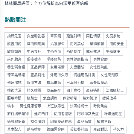
林林藥局評價：全方位解析為何深受顧客信賴
熱點關注
抽菸危害
負壓助勃器
睪固酮
延遲射精
兩性情感
免疫系統
感冒用药
威而鋼用藥
攝護腺炎
用药禁忌
藥物依賴
用药安全
飲食調理
中医食补
中药养血
药膳食疗
戒菸戒酒
生殖健康
前列腺炎
陽痿檢查
陽痿預防
男性健康指南
男性食療
養生粥食譜
正品保障
女用催情
夫妻體驗
女性性功能
德國黑螞蟻
產品對比
外用持久液
情趣用品評測
女性高潮液
他達那非
服用方法
禮品推薦
日本倍力挺
海外版藥品
噴後洗澡
持久噴霧
藥品保存
四十歲後
產品過期
法國綠騎士
服用時間
綠騎士
氣血調理
保健噴劑
精力管理
疲勞改善
瑪卡
男性健康警示
上班族男性
法國綠騎士
時間焦慮
旅行攜帶藥物
達泊西汀
使用者體驗
阿茲海默氏症
綠鑽適用症
攝護腺保養
持久噴劑
印度藥品推薦
產品品質
植物萃取
草本配方
延時噴劑
德國黑金剛
黃秋葵牡蠣
產品對比
持久力