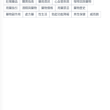
壯陽藥品
購買指南
藥局資訊
心血管疾病
咖啡因與藥物
用藥指引
酒精與藥物
藥物價格
用藥禁忌
藥物歷史
藥物副作用
處方藥
性生活
勃起功能障礙
男性保健
威而鋼