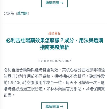
繼續閱讀
→
分類為《
威而鋼
》
壯陽藥品
必利吉壯陽藥效果怎麼樣？成分、用法與選購
指南完整解析
POSTED ON
07/20/2026
必利吉結合助勃與延時雙重功效，其核心成分西地那非和達
泊西汀分別作用於不同系統，相輔相成不會排斥。建議性爱
前1.5至3小時空腹服用半粒至一粒，每天不可超過一次。選
購時務必透過正規管道，如林林藥局官方網站，以確保購買
正品。
繼續閱讀
→