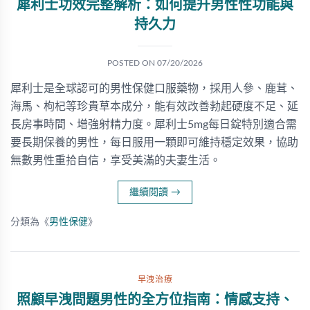
犀利士功效完整解析：如何提升男性性功能與
持久力
POSTED ON
07/20/2026
犀利士是全球認可的男性保健口服藥物，採用人參、鹿茸、
海馬、枸杞等珍貴草本成分，能有效改善勃起硬度不足、延
長房事時間、增強射精力度。犀利士5mg每日錠特別適合需
要長期保養的男性，每日服用一顆即可維持穩定效果，協助
無數男性重拾自信，享受美滿的夫妻生活。
繼續閱讀
→
分類為《
男性保健
》
早洩治療
照顧早洩問題男性的全方位指南：情感支持、