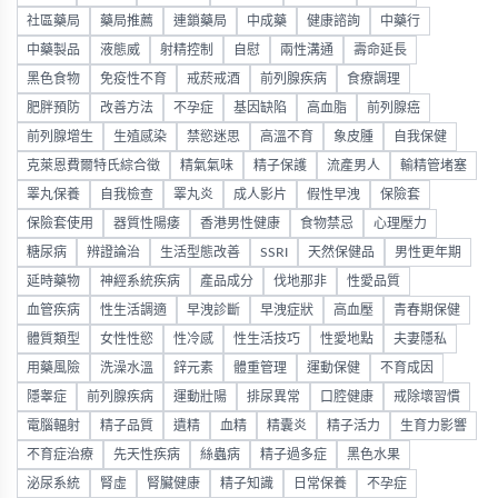
社區藥局
藥局推薦
連鎖藥局
中成藥
健康諮詢
中藥行
中藥製品
液態威
射精控制
自慰
兩性溝通
壽命延長
黑色食物
免疫性不育
戒菸戒酒
前列腺疾病
食療調理
肥胖預防
改善方法
不孕症
基因缺陷
高血脂
前列腺癌
前列腺增生
生殖感染
禁慾迷思
高溫不育
象皮腫
自我保健
克萊恩費爾特氏綜合徵
精氣氣味
精子保護
流產男人
輸精管堵塞
睪丸保養
自我檢查
睪丸炎
成人影片
假性早洩
保險套
保險套使用
器質性陽痿
香港男性健康
食物禁忌
心理壓力
糖尿病
辨證論治
生活型態改善
SSRI
天然保健品
男性更年期
延時藥物
神經系統疾病
產品成分
伐地那非
性愛品質
血管疾病
性生活調適
早洩診斷
早洩症狀
高血壓
青春期保健
體質類型
女性性慾
性冷感
性生活技巧
性愛地點
夫妻隱私
用藥風險
洗澡水溫
鋅元素
體重管理
運動保健
不育成因
隱睾症
前列腺疾病
運動壯陽
排尿異常
口腔健康
戒除壞習慣
電腦輻射
精子品質
遺精
血精
精囊炎
精子活力
生育力影響
不育症治療
先天性疾病
絲蟲病
精子過多症
黑色水果
泌尿系統
腎虛
腎臟健康
精子知識
日常保養
不孕症