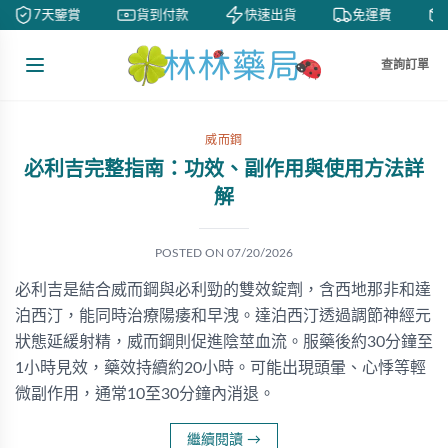
7天鑒賞
貨到付款
快速出貨
免運費
查詢訂單
威而鋼
必利吉完整指南：功效、副作用與使用方法詳
解
POSTED ON
07/20/2026
必利吉是結合威而鋼與必利勁的雙效錠劑，含西地那非和達
泊西汀，能同時治療陽痿和早洩。達泊西汀透過調節神經元
狀態延緩射精，威而鋼則促進陰莖血流。服藥後約30分鐘至
1小時見效，藥效持續約20小時。可能出現頭暈、心悸等輕
微副作用，通常10至30分鐘內消退。
繼續閱讀
→