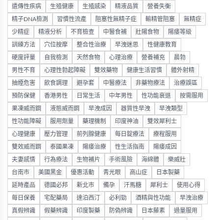
遺傳性疾病
生殖健康
生殖感染
精液品質
營養失衡
精子DNA檢測
習慣性流產
阻塞性無精子症
輸精管阻塞
無精症
少精症
精液分析
不育檢查
中醫食補
壯陽食物
陽痿等級
訓練方法
穴位按摩
整合性治療
早洩迷思
性健康教育
硬度評量
自我檢測
天然食物
心理治療
營養補充
晨勃
男性不育
心理性勃起障礙
雙效藥物
健康生活習慣
體外射精
抽煙危害
飲食調理
避孕套
中醫療法
非藥物療法
治療誤區
預防保健
香港男性
日常生活
中年男性
性功能衰退
按需服用
果凍威而鋼
液態威而鋼
早洩成因
器質性早洩
早洩類型
性功能障礙
服用劑量
藥理機制
印度神油
雙效犀利士
心理健康
壓力管理
前列腺健康
每日錠療法
療程服用
雙效威而鋼
泰國果凍
陽痿治療
性生活指南
陽痿成因
夫妻感情
行為療法
生物補片
手術風險
海綿體
樂威壯
台南市
美國黑金
優惠活動
青光眼
高山症
日本製藥
延時產品
德國必邦
新北市
備孕
汗馬糖
犀利士
使用心得
每日保養
宅配藥局
達泊西汀
必利勁
酒精與性功能
早洩治療
真假辨識
假藥辨識
印度製藥
防偽辨識
日本藤素
過量服用