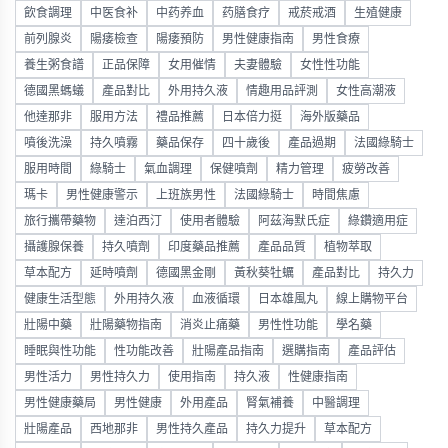
飲食調理
中医食补
中药养血
药膳食疗
戒菸戒酒
生殖健康
前列腺炎
陽痿檢查
陽痿預防
男性健康指南
男性食療
養生粥食譜
正品保障
女用催情
夫妻體驗
女性性功能
德國黑螞蟻
產品對比
外用持久液
情趣用品評測
女性高潮液
他達那非
服用方法
禮品推薦
日本倍力挺
海外版藥品
噴後洗澡
持久噴霧
藥品保存
四十歲後
產品過期
法國綠騎士
服用時間
綠騎士
氣血調理
保健噴劑
精力管理
疲勞改善
瑪卡
男性健康警示
上班族男性
法國綠騎士
時間焦慮
旅行攜帶藥物
達泊西汀
使用者體驗
阿茲海默氏症
綠鑽適用症
攝護腺保養
持久噴劑
印度藥品推薦
產品品質
植物萃取
草本配方
延時噴劑
德國黑金剛
黃秋葵牡蠣
產品對比
持久力
健康生活型態
外用持久液
血液循環
日本雄風丸
線上購物平台
壯陽中藥
壯陽藥物指南
消炎止痛藥
男性性功能
學名藥
睡眠與性功能
性功能改善
壯陽產品指南
選購指南
產品評估
男性活力
男性持久力
使用指南
持久液
性健康指南
男性健康藥局
男性健康
外用產品
腎氣補養
中醫調理
壯陽產品
西地那非
男性持久產品
持久力提升
草本配方