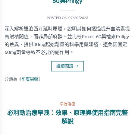
60與Priligy
POSTED ON
07/20/2026
深入解析達泊西汀延時原理，說明其如何透過提升血清素提
高射精閾值，而非局部麻醉。並比較Poxet-60與禮來Priligy
的差異，提供30mg起始劑量的科學用藥建議，避免因固定
60mg劑量導致不必要的副作用。
繼續閱讀
→
分類為《
印度製藥
》
早洩治療
必利勁治療早洩：效果、原理與使用指南完整
解說