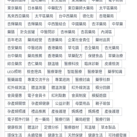
中醫師團隊
道地藥材
針灸服務
東湖藥局
中藥店
電子商務
東京藥局
日本藥局
中藥配方
東亞藥師大藥局
太平區藥局
馬來西亞藥局
太平區藥局
台中西藥局
德化街
杏隆藥局
杏輝藥局
杏輝藥局
中西醫結合
中國藥局
杏洋藥局
中草藥
藥膳
針灸拔罐
中醫問診
杏林藥局
杏昌藥局
內湖區
百年老店
藥局經營
杏康藥局
企業社會責任
藥材品質
杏安藥局
中醫諮詢
香港藥局
草屯鎮
杏全藥局
杏光藥局
台中藥局
藥局推薦
香港藥局
草藥配方
保健食品
草藥治療
綜合藥房
杏仁藥局
額溫槍
醫療科技
臨床診斷
皮膚檢測
LED照明
檢查燈具
醫療筆燈
智能醫療
醫療筆燈
藥學知識
醫藥論壇
專業交流平台
專業諮詢
醫療討論
藥學社群
紅外線測溫
體溫測量
體溫測量
紅外線測溫
積分回饋
會員優惠
電子會員卡
紅利點數
會員制度
模擬遊戲
孕產婦關懷
孕產婦健康
公益計劃
母嬰用品
親子瑜伽
孕產婦照護
禮品推薦
產後護理
媽媽禮
媽媽禮
產後護理
電子郵件行銷
杏一藥局
醫療行銷
藥局經營
醫療行銷
健康檢測
體溫計
定價分析
醫療器材
耳溫槍
草本製品
環保生活
永續發展
健康生活
天然保健
健康生活
可持續發展