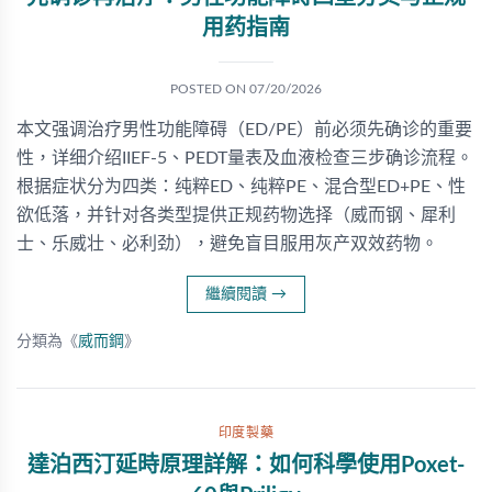
用药指南
POSTED ON
07/20/2026
本文强调治疗男性功能障碍（ED/PE）前必须先确诊的重要
性，详细介绍IIEF-5、PEDT量表及血液检查三步确诊流程。
根据症状分为四类：纯粹ED、纯粹PE、混合型ED+PE、性
欲低落，并针对各类型提供正规药物选择（威而钢、犀利
士、乐威壮、必利劲），避免盲目服用灰产双效药物。
繼續閱讀
→
分類為《
威而鋼
》
印度製藥
達泊西汀延時原理詳解：如何科學使用Poxet-