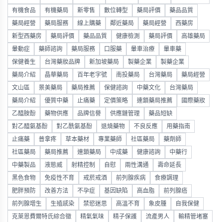
有機食品
有機藥局
新零售
數位轉型
藥局評價
藥品品質
藥局經營
藥局服務
線上購藥
鄰近藥局
藥局經營
西藥房
新型西藥房
藥局評價
藥品品質
健康檢測
藥局評價
高雄藥局
暈動症
藥師諮詢
藥局服務
口服藥
暈車治療
暈車藥
保健養生
台灣藥妝品牌
新加坡藥局
製藥企業
製藥企業
藥局介紹
晶華藥局
百年老字號
南投藥局
台灣藥局
藥局經營
文山區
景美藥局
藥局推薦
保健諮詢
中藥文化
台灣藥局
藥局介紹
優質中藥
止痛藥
定價策略
連鎖藥局推薦
國際藥妝
乙醯胺酚
藥物供應
品牌信譽
供應鏈管理
藥品短缺
對乙醯氨基酚
對乙酰氨基酚
退燒藥物
不良反應
用藥指南
止痛藥
普拿疼
草本藥材
專業藥師
社區藥局
藥劑師
社區藥局
藥局推薦
連鎖藥局
中成藥
健康諮詢
中藥行
中藥製品
液態威
射精控制
自慰
兩性溝通
壽命延長
黑色食物
免疫性不育
戒菸戒酒
前列腺疾病
食療調理
肥胖預防
改善方法
不孕症
基因缺陷
高血脂
前列腺癌
前列腺增生
生殖感染
禁慾迷思
高溫不育
象皮腫
自我保健
克萊恩費爾特氏綜合徵
精氣氣味
精子保護
流產男人
輸精管堵塞