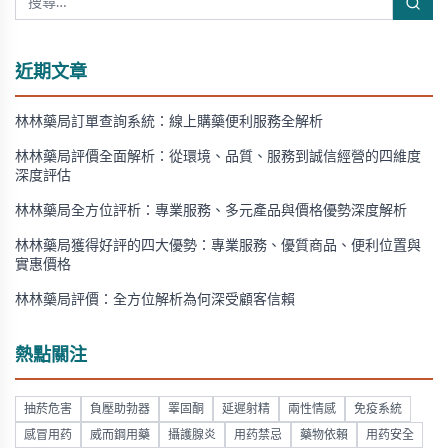
近期文章
林林藥局訂單查詢系統：線上購藥便利服務全解析
林林藥局評價全面解析：從環境、品質、服務到誠信經營的四維度
深度評估
林林藥局全方位評析：專業服務、多元產品與價格優勢深度解析
林林藥局獲得好評的四大優勢：專業服務、優質商品、便利位置與
實惠價格
林林藥局評價：全方位解析為何深受顧客信賴
熱點關注
抽菸危害
負壓助勃器
睪固酮
延遲射精
兩性情感
免疫系統
感冒用药
威而鋼用藥
攝護腺炎
用药禁忌
藥物依賴
用药安全