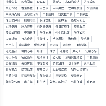
抽煙危害
飲食調理
避孕套
中醫療法
非藥物療法
治療誤區
預防保健
香港男性
日常生活
中年男性
性功能衰退
按需服用
果凍威而鋼
液態威而鋼
早洩成因
器質性早洩
早洩類型
性功能障礙
服用劑量
藥理機制
印度神油
雙效犀利士
心理健康
壓力管理
前列腺健康
每日錠療法
療程服用
雙效威而鋼
泰國果凍
陽痿治療
性生活指南
陽痿成因
夫妻感情
行為療法
生物補片
手術風險
海綿體
樂威壯
台南市
美國黑金
優惠活動
青光眼
高山症
日本製藥
延時產品
德國必邦
新北市
備孕
汗馬糖
犀利士
使用心得
每日保養
宅配藥局
達泊西汀
必利勁
酒精與性功能
早洩治療
真假辨識
假藥辨識
印度製藥
防偽辨識
日本藤素
過量服用
壯陽藥品
購買指南
藥局資訊
心血管疾病
咖啡因與藥物
用藥指引
酒精與藥物
藥物價格
用藥禁忌
藥物歷史
藥物副作用
處方藥
性生活
勃起功能障礙
男性保健
威而鋼