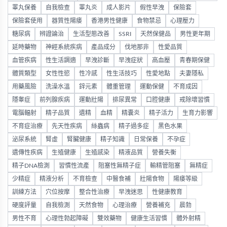
睪丸保養
自我檢查
睪丸炎
成人影片
假性早洩
保險套
保險套使用
器質性陽痿
香港男性健康
食物禁忌
心理壓力
糖尿病
辨證論治
生活型態改善
SSRI
天然保健品
男性更年期
延時藥物
神經系統疾病
產品成分
伐地那非
性愛品質
血管疾病
性生活調適
早洩診斷
早洩症狀
高血壓
青春期保健
體質類型
女性性慾
性冷感
性生活技巧
性愛地點
夫妻隱私
用藥風險
洗澡水溫
鋅元素
體重管理
運動保健
不育成因
隱睾症
前列腺疾病
運動壯陽
排尿異常
口腔健康
戒除壞習慣
電腦輻射
精子品質
遺精
血精
精囊炎
精子活力
生育力影響
不育症治療
先天性疾病
絲蟲病
精子過多症
黑色水果
泌尿系統
腎虛
腎臟健康
精子知識
日常保養
不孕症
遺傳性疾病
生殖健康
生殖感染
精液品質
營養失衡
精子DNA檢測
習慣性流產
阻塞性無精子症
輸精管阻塞
無精症
少精症
精液分析
不育檢查
中醫食補
壯陽食物
陽痿等級
訓練方法
穴位按摩
整合性治療
早洩迷思
性健康教育
硬度評量
自我檢測
天然食物
心理治療
營養補充
晨勃
男性不育
心理性勃起障礙
雙效藥物
健康生活習慣
體外射精