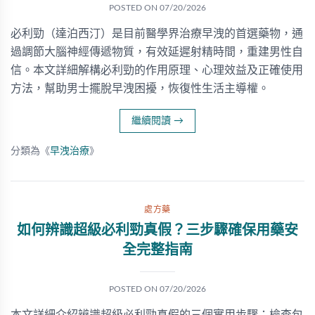
POSTED ON
07/20/2026
必利勁（達泊西汀）是目前醫學界治療早洩的首選藥物，通
過調節大腦神經傳遞物質，有效延遲射精時間，重建男性自
信。本文詳細解構必利勁的作用原理、心理效益及正確使用
方法，幫助男士擺脫早洩困擾，恢復性生活主導權。
繼續閱讀
→
分類為《
早洩治療
》
處方藥
如何辨識超級必利勁真假？三步驟確保用藥安
全完整指南
POSTED ON
07/20/2026