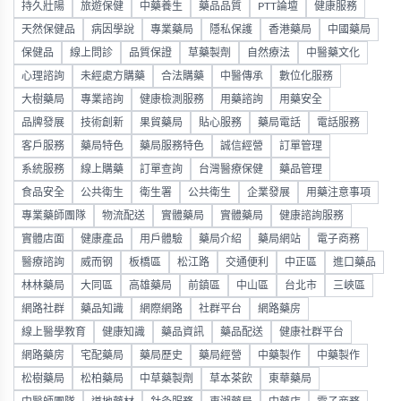
持久壯陽
旅遊保健
中藥養生
藥品品質
PTT論壇
健康服務
天然保健品
病因學說
專業藥局
隱私保護
香港藥局
中國藥局
保健品
線上問診
品質保證
草藥製劑
自然療法
中醫藥文化
心理諮詢
未經處方購藥
合法購藥
中醫傳承
數位化服務
大樹藥局
專業諮詢
健康檢測服務
用藥諮詢
用藥安全
品牌發展
技術創新
果貿藥局
貼心服務
藥局電話
電話服務
客戶服務
藥局特色
藥局服務特色
誠信經營
訂單管理
系統服務
線上購藥
訂單查詢
台灣醫療保健
藥品管理
食品安全
公共衛生
衛生署
公共衛生
企業發展
用藥注意事項
專業藥師團隊
物流配送
實體藥局
實體藥局
健康諮詢服務
實體店面
健康產品
用戶體驗
藥局介紹
藥局網站
電子商務
醫療諮詢
威而钢
板橋區
松江路
交通便利
中正區
進口藥品
林林藥局
大同區
高雄藥局
前鎮區
中山區
台北市
三峽區
網路社群
藥品知識
網際網路
社群平台
網路藥房
線上醫學教育
健康知識
藥品資訊
藥品配送
健康社群平台
網路藥房
宅配藥局
藥局歷史
藥局經營
中藥製作
中藥製作
松樹藥局
松柏藥局
中草藥製劑
草本茶飲
東華藥局