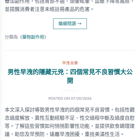
疊加副作用，包括胃部不適、頭暈眩暈、血壓下降等風險，
並提醒消費者注意未經註冊產品的危害。
繼續閱讀
→
分類為《
藥物副作用
》
早洩治療
男性早洩的隱藏元兇：四個常見不良習慣大公
開
POSTED ON
07/20/2026
本文深入探討導致男性早洩的四個常見不良習慣，包括性觀
念過度解放、異性互動經驗不足、性交過程中斷及過度自慰
等。了解這些習慣如何悄悄影響性功能，並提供飲食調理建
議，助您及早預防、遠離早洩困擾，重拾美滿性生活。