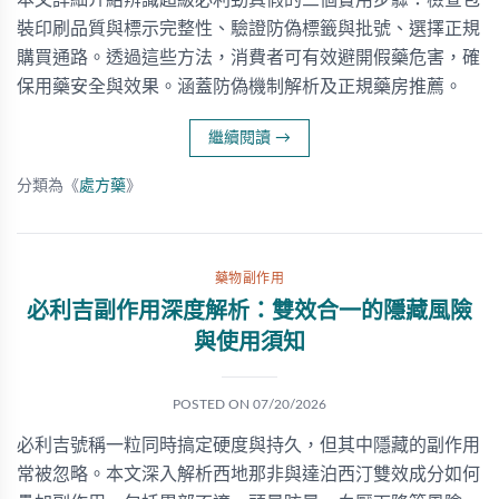
本文詳細介紹辨識超級必利勁真假的三個實用步驟：檢查包
裝印刷品質與標示完整性、驗證防偽標籤與批號、選擇正規
購買通路。透過這些方法，消費者可有效避開假藥危害，確
保用藥安全與效果。涵蓋防偽機制解析及正規藥房推薦。
繼續閱讀
→
分類為《
處方藥
》
藥物副作用
必利吉副作用深度解析：雙效合一的隱藏風險
與使用須知
POSTED ON
07/20/2026
必利吉號稱一粒同時搞定硬度與持久，但其中隱藏的副作用
常被忽略。本文深入解析西地那非與達泊西汀雙效成分如何