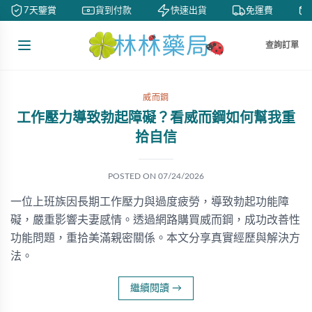
7天鑒賞
貨到付款
快速出貨
免運費
查詢訂單
威而鋼
工作壓力導致勃起障礙？看威而鋼如何幫我重
拾自信
POSTED ON
07/24/2026
一位上班族因長期工作壓力與過度疲勞，導致勃起功能障
礙，嚴重影響夫妻感情。透過網路購買威而鋼，成功改善性
功能問題，重拾美滿親密關係。本文分享真實經歷與解決方
法。
繼續閱讀
→