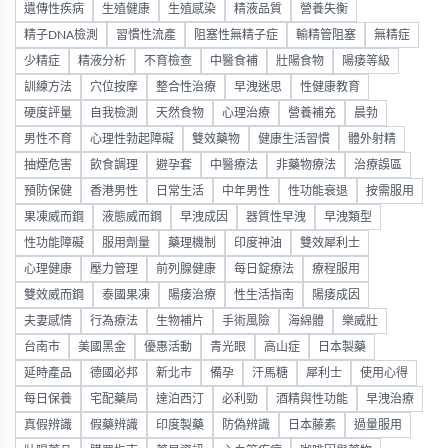
遺傳性疾病
生殖健康
生殖感染
精液品質
營養失衡
精子DNA檢測
習慣性流產
阻塞性無精子症
輸精管阻塞
無精症
少精症
精液分析
不育檢查
中醫食補
壯陽食物
陽痿等級
訓練方法
穴位按摩
整合性治療
早洩迷思
性健康教育
硬度評量
自我檢測
天然食物
心理治療
營養補充
晨勃
男性不育
心理性勃起障礙
雙效藥物
健康生活習慣
體外射精
抽煙危害
飲食調理
避孕套
中醫療法
非藥物療法
治療誤區
預防保健
香港男性
日常生活
中年男性
性功能衰退
按需服用
果凍威而鋼
液態威而鋼
早洩成因
器質性早洩
早洩類型
性功能障礙
服用劑量
藥理機制
印度神油
雙效犀利士
心理健康
壓力管理
前列腺健康
每日錠療法
療程服用
雙效威而鋼
泰國果凍
陽痿治療
性生活指南
陽痿成因
夫妻感情
行為療法
生物補片
手術風險
海綿體
樂威壯
台南市
美國黑金
優惠活動
青光眼
高山症
日本製藥
延時產品
德國必邦
新北市
備孕
汗馬糖
犀利士
使用心得
每日保養
宅配藥局
達泊西汀
必利勁
酒精與性功能
早洩治療
真假辨識
假藥辨識
印度製藥
防偽辨識
日本藤素
過量服用