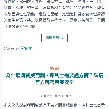
酸食物、松果體素食物、果仁種仁、蜂蜜、海藻、牛羊肉、
牡蠣、荔枝、鮑魚等。這些食材含有豐富的營養成分，能有
效改善男性性功能、延緩性衰老，是透過日常飲食調理身體
的養生智慧。持之以恆攝取這些食材，逐步改善體質，長期
壯陽效果不容小覷。
繼續閱讀
→
分類為《
天然食物
》
威而鋼
為什麼購買威而鋼、犀利士需要處方箋？輝瑞
官方解答用藥安全
POSTED ON
07/24/2026
本文深入探討輝瑞製藥為何要求購買威而鋼、犀利士需出示