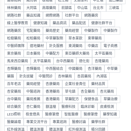
醫療諮詢
威而钢
板橋區
松江路
交通便利
中正區
進口藥品
林林藥局
大同區
高雄藥局
前鎮區
中山區
台北市
三峽區
網路社群
藥品知識
網際網路
社群平台
網路藥房
線上醫學教育
健康知識
藥品資訊
藥品配送
健康社群平台
網路藥房
宅配藥局
藥局歷史
藥局經營
中藥製作
中藥製作
松樹藥局
松柏藥局
中草藥製劑
草本茶飲
東華藥局
中醫師團隊
道地藥材
針灸服務
東湖藥局
中藥店
電子商務
東京藥局
日本藥局
中藥配方
東亞藥師大藥局
太平區藥局
馬來西亞藥局
太平區藥局
台中西藥局
德化街
杏隆藥局
杏輝藥局
杏輝藥局
中西醫結合
中國藥局
杏洋藥局
中草藥
藥膳
針灸拔罐
中醫問診
杏林藥局
杏昌藥局
內湖區
百年老店
藥局經營
杏康藥局
企業社會責任
藥材品質
杏安藥局
中醫諮詢
香港藥局
草屯鎮
杏全藥局
杏光藥局
台中藥局
藥局推薦
香港藥局
草藥配方
保健食品
草藥治療
綜合藥房
杏仁藥局
額溫槍
醫療科技
臨床診斷
皮膚檢測
LED照明
檢查燈具
醫療筆燈
智能醫療
醫療筆燈
藥學知識
醫藥論壇
專業交流平台
專業諮詢
醫療討論
藥學社群
紅外線測溫
體溫測量
體溫測量
紅外線測溫
積分回饋