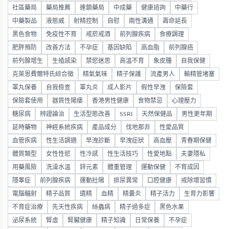
社區藥局
藥局推薦
連鎖藥局
中成藥
健康諮詢
中藥行
中藥製品
液態威
射精控制
自慰
兩性溝通
壽命延長
黑色食物
免疫性不育
戒菸戒酒
前列腺疾病
食療調理
肥胖預防
改善方法
不孕症
基因缺陷
高血脂
前列腺癌
前列腺增生
生殖感染
禁慾迷思
高溫不育
象皮腫
自我保健
克萊恩費爾特氏綜合徵
精氣氣味
精子保護
流產男人
輸精管堵塞
睪丸保養
自我檢查
睪丸炎
成人影片
假性早洩
保險套
保險套使用
器質性陽痿
香港男性健康
食物禁忌
心理壓力
糖尿病
辨證論治
生活型態改善
SSRI
天然保健品
男性更年期
延時藥物
神經系統疾病
產品成分
伐地那非
性愛品質
血管疾病
性生活調適
早洩診斷
早洩症狀
高血壓
青春期保健
體質類型
女性性慾
性冷感
性生活技巧
性愛地點
夫妻隱私
用藥風險
洗澡水溫
鋅元素
體重管理
運動保健
不育成因
隱睾症
前列腺疾病
運動壯陽
排尿異常
口腔健康
戒除壞習慣
電腦輻射
精子品質
遺精
血精
精囊炎
精子活力
生育力影響
不育症治療
先天性疾病
絲蟲病
精子過多症
黑色水果
泌尿系統
腎虛
腎臟健康
精子知識
日常保養
不孕症