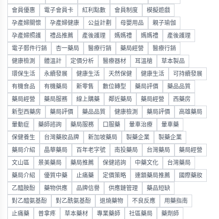
會員優惠
電子會員卡
紅利點數
會員制度
模擬遊戲
孕產婦關懷
孕產婦健康
公益計劃
母嬰用品
親子瑜伽
孕產婦照護
禮品推薦
產後護理
媽媽禮
媽媽禮
產後護理
電子郵件行銷
杏一藥局
醫療行銷
藥局經營
醫療行銷
健康檢測
體溫計
定價分析
醫療器材
耳溫槍
草本製品
環保生活
永續發展
健康生活
天然保健
健康生活
可持續發展
有機食品
有機藥局
新零售
數位轉型
藥局評價
藥品品質
藥局經營
藥局服務
線上購藥
鄰近藥局
藥局經營
西藥房
新型西藥房
藥局評價
藥品品質
健康檢測
藥局評價
高雄藥局
暈動症
藥師諮詢
藥局服務
口服藥
暈車治療
暈車藥
保健養生
台灣藥妝品牌
新加坡藥局
製藥企業
製藥企業
藥局介紹
晶華藥局
百年老字號
南投藥局
台灣藥局
藥局經營
文山區
景美藥局
藥局推薦
保健諮詢
中藥文化
台灣藥局
藥局介紹
優質中藥
止痛藥
定價策略
連鎖藥局推薦
國際藥妝
乙醯胺酚
藥物供應
品牌信譽
供應鏈管理
藥品短缺
對乙醯氨基酚
對乙酰氨基酚
退燒藥物
不良反應
用藥指南
止痛藥
普拿疼
草本藥材
專業藥師
社區藥局
藥劑師