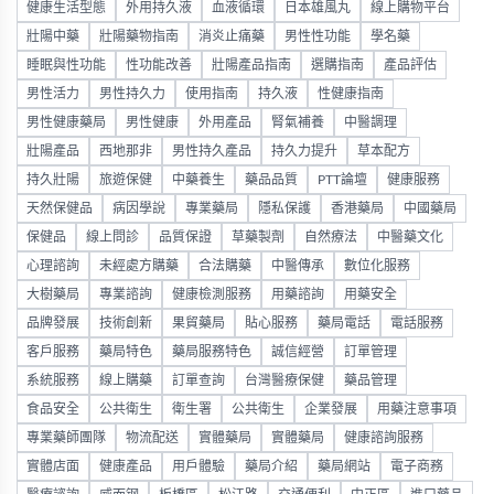
健康生活型態
外用持久液
血液循環
日本雄風丸
線上購物平台
壯陽中藥
壯陽藥物指南
消炎止痛藥
男性性功能
學名藥
睡眠與性功能
性功能改善
壯陽產品指南
選購指南
產品評估
男性活力
男性持久力
使用指南
持久液
性健康指南
男性健康藥局
男性健康
外用產品
腎氣補養
中醫調理
壯陽產品
西地那非
男性持久產品
持久力提升
草本配方
持久壯陽
旅遊保健
中藥養生
藥品品質
PTT論壇
健康服務
天然保健品
病因學說
專業藥局
隱私保護
香港藥局
中國藥局
保健品
線上問診
品質保證
草藥製劑
自然療法
中醫藥文化
心理諮詢
未經處方購藥
合法購藥
中醫傳承
數位化服務
大樹藥局
專業諮詢
健康檢測服務
用藥諮詢
用藥安全
品牌發展
技術創新
果貿藥局
貼心服務
藥局電話
電話服務
客戶服務
藥局特色
藥局服務特色
誠信經營
訂單管理
系統服務
線上購藥
訂單查詢
台灣醫療保健
藥品管理
食品安全
公共衛生
衛生署
公共衛生
企業發展
用藥注意事項
專業藥師團隊
物流配送
實體藥局
實體藥局
健康諮詢服務
實體店面
健康產品
用戶體驗
藥局介紹
藥局網站
電子商務