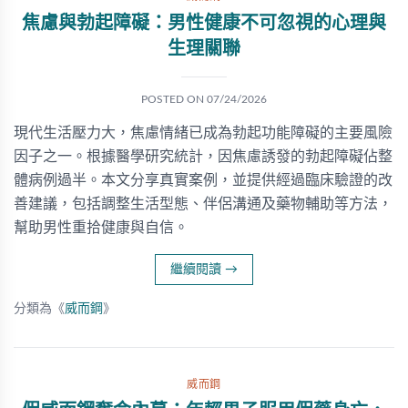
焦慮與勃起障礙：男性健康不可忽視的心理與
生理關聯
POSTED ON
07/24/2026
現代生活壓力大，焦慮情緒已成為勃起功能障礙的主要風險
因子之一。根據醫學研究統計，因焦慮誘發的勃起障礙佔整
體病例過半。本文分享真實案例，並提供經過臨床驗證的改
善建議，包括調整生活型態、伴侶溝通及藥物輔助等方法，
幫助男性重拾健康與自信。
繼續閱讀
→
分類為《
威而鋼
》
威而鋼