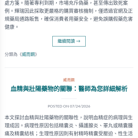
處方箋。隨著專利到期，市場充斥偽藥，甚至傳出致死案
例。輝瑞因此採取更嚴格的購買審核機制，僅透過官網及正
規藥局通路販售，確保消費者用藥安全，避免誤購假藥危害
健康。
繼續閱讀
→
分類為《
威而鋼
》
威而鋼
血精與壯陽藥物的關聯：醫師為您詳細解析
POSTED ON
07/24/2026
本文探討血精與壯陽藥物的關聯性，說明血精症的病理與生
理成因。病理性原因包括精囊炎、攝護腺炎、睪丸或精囊腫
痛及精囊結核；生理性原因則有射精時精囊受壓迫、性生活