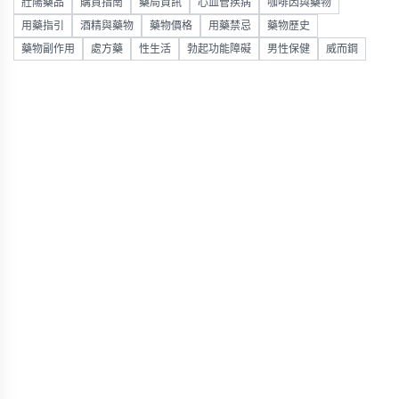
壯陽藥品
購買指南
藥局資訊
心血管疾病
咖啡因與藥物
用藥指引
酒精與藥物
藥物價格
用藥禁忌
藥物歷史
藥物副作用
處方藥
性生活
勃起功能障礙
男性保健
威而鋼