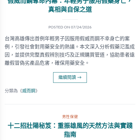
假威而鋼奪命內幕：年輕男子服用假藥身亡，
真相與自保之道
POSTED ON
07/24/2026
台灣高雄傳出首例年輕男子因服用假威而鋼不幸身亡的案
例，引發社會對用藥安全的熱議。本文深入分析假藥氾濫成
因，並提供完整真假辨別技巧及正規購買管道，協助患者遠
離假冒偽劣產品危害，確保用藥安全。
繼續閱讀
→
分類為《
威而鋼
》
男性保健
十二招壯陽秘笈：重振雄風的天然方法與實踐
指南