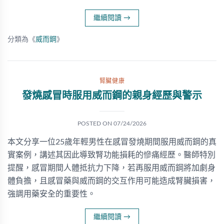
繼續閱讀
→
分類為《
威而鋼
》
腎臟健康
發燒感冒時服用威而鋼的親身經歷與警示
POSTED ON
07/24/2026
本文分享一位25歲年輕男性在感冒發燒期間服用威而鋼的真
實案例，講述其因此導致腎功能損耗的慘痛經歷。醫師特別
提醒，感冒期間人體抵抗力下降，若再服用威而鋼將加劇身
體負擔，且感冒藥與威而鋼的交互作用可能造成腎臟損害，
強調用藥安全的重要性。
繼續閱讀
→