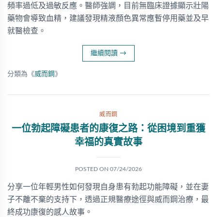
頻率過低及過敏反應。醫師強調，目前無臨床證據顯示壯陽
藥物會導致血精，建議發現精液顏色異常應暫停用藥並及早
就醫檢查。
繼續閱讀
→
分類為《
威而鋼
》
威而鋼
一位勃起障礙患者的康復之路：從困境到重獲
幸福的真實故事
POSTED ON
07/24/2026
分享一位年輕男性如何發現自身患有勃起功能障礙，並在妻
子不離不棄的支持下，透過正規醫療途徑與威而鋼治療，最
終成功康復的感人故事。