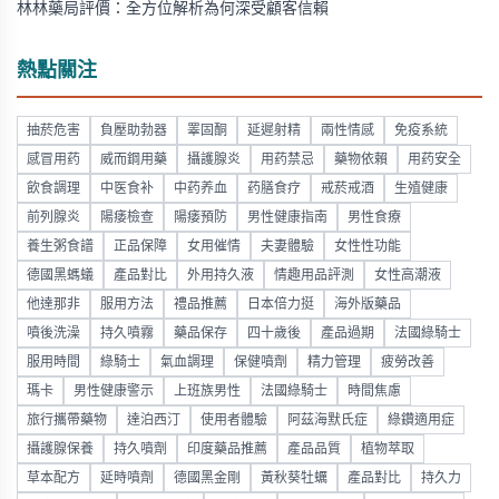
林林藥局評價：全方位解析為何深受顧客信賴
熱點關注
抽菸危害
負壓助勃器
睪固酮
延遲射精
兩性情感
免疫系統
感冒用药
威而鋼用藥
攝護腺炎
用药禁忌
藥物依賴
用药安全
飲食調理
中医食补
中药养血
药膳食疗
戒菸戒酒
生殖健康
前列腺炎
陽痿檢查
陽痿預防
男性健康指南
男性食療
養生粥食譜
正品保障
女用催情
夫妻體驗
女性性功能
德國黑螞蟻
產品對比
外用持久液
情趣用品評測
女性高潮液
他達那非
服用方法
禮品推薦
日本倍力挺
海外版藥品
噴後洗澡
持久噴霧
藥品保存
四十歲後
產品過期
法國綠騎士
服用時間
綠騎士
氣血調理
保健噴劑
精力管理
疲勞改善
瑪卡
男性健康警示
上班族男性
法國綠騎士
時間焦慮
旅行攜帶藥物
達泊西汀
使用者體驗
阿茲海默氏症
綠鑽適用症
攝護腺保養
持久噴劑
印度藥品推薦
產品品質
植物萃取
草本配方
延時噴劑
德國黑金剛
黃秋葵牡蠣
產品對比
持久力