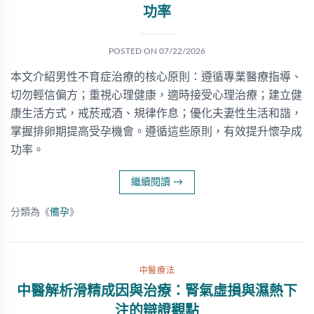
功率
POSTED ON
07/22/2026
本文介紹男性不育症治療的核心原則：遵循專業醫療指導、
切勿輕信偏方；重視心理健康，適時接受心理治療；建立健
康生活方式，戒菸戒酒、規律作息；優化夫妻性生活和諧，
掌握排卵期提高受孕機會。遵循這些原則，有效提升懷孕成
功率。
繼續閱讀
→
分類為《
備孕
》
中醫療法
中醫解析滑精成因與治療：腎氣虛損與濕熱下
注的辯證觀點