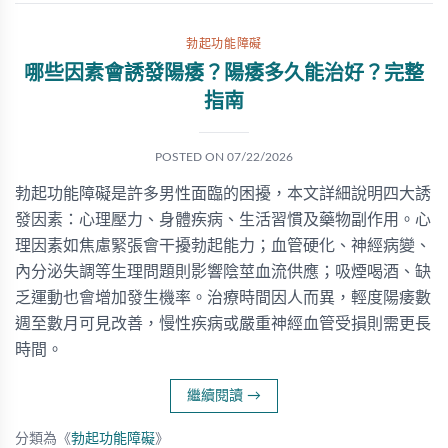
勃起功能障礙
哪些因素會誘發陽痿？陽痿多久能治好？完整
指南
POSTED ON
07/22/2026
勃起功能障礙是許多男性面臨的困擾，本文詳細說明四大誘
發因素：心理壓力、身體疾病、生活習慣及藥物副作用。心
理因素如焦慮緊張會干擾勃起能力；血管硬化、神經病變、
內分泌失調等生理問題則影響陰莖血流供應；吸煙喝酒、缺
乏運動也會增加發生機率。治療時間因人而異，輕度陽痿數
週至數月可見改善，慢性疾病或嚴重神經血管受損則需更長
時間。
繼續閱讀
→
分類為《
勃起功能障礙
》