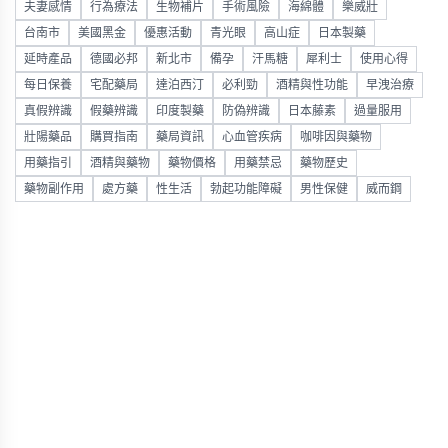
夫妻感情
行為療法
生物補片
手術風險
海綿體
樂威壯
台南市
美國黑金
優惠活動
青光眼
高山症
日本製藥
延時產品
德國必邦
新北市
備孕
汗馬糖
犀利士
使用心得
每日保養
宅配藥局
達泊西汀
必利勁
酒精與性功能
早洩治療
真假辨識
假藥辨識
印度製藥
防偽辨識
日本藤素
過量服用
壯陽藥品
購買指南
藥局資訊
心血管疾病
咖啡因與藥物
用藥指引
酒精與藥物
藥物價格
用藥禁忌
藥物歷史
藥物副作用
處方藥
性生活
勃起功能障礙
男性保健
威而鋼