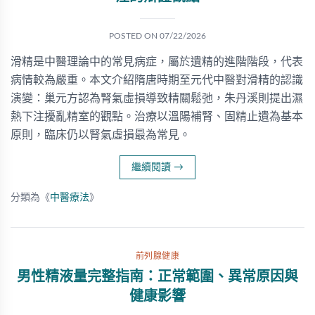
POSTED ON
07/22/2026
滑精是中醫理論中的常見病症，屬於遺精的進階階段，代表
病情較為嚴重。本文介紹隋唐時期至元代中醫對滑精的認識
演變：巢元方認為腎氣虛損導致精關鬆弛，朱丹溪則提出濕
熱下注擾亂精室的觀點。治療以溫陽補腎、固精止遺為基本
原則，臨床仍以腎氣虛損最為常見。
繼續閱讀
→
分類為《
中醫療法
》
前列腺健康
男性精液量完整指南：正常範圍、異常原因與
健康影響