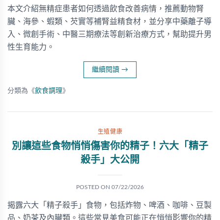
本文介紹無精症患者如何透過飲食改善病情，推薦動物腎
臟、海參、蝦類、芡實等補腎益精食材，並分享中藥離子導
入、微創手術、中醫三期療法等創新治療方式，幫助提升男
性生育能力。
繼續閱讀
→
分類為《
飲食調理
》
生殖健康
別讓這些食物悄悄傷害你的精子！六大「精子
殺手」大公開
POSTED ON
07/22/2026
揭露六大「精子殺手」食物，包括炸物、啤酒、咖啡、豆製
品、奶茶及內臟類。這些常見美食可能正在悄悄影響你的精