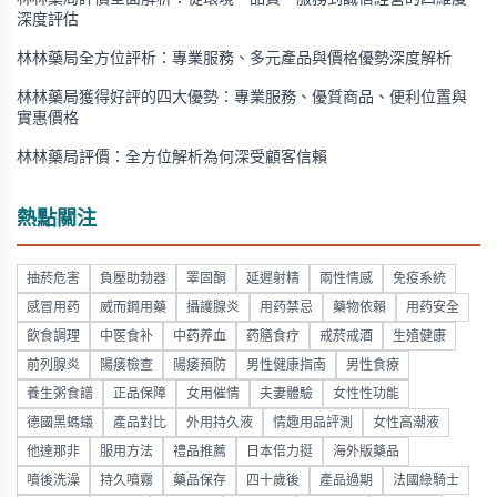
深度評估
林林藥局全方位評析：專業服務、多元產品與價格優勢深度解析
林林藥局獲得好評的四大優勢：專業服務、優質商品、便利位置與
實惠價格
林林藥局評價：全方位解析為何深受顧客信賴
熱點關注
抽菸危害
負壓助勃器
睪固酮
延遲射精
兩性情感
免疫系統
感冒用药
威而鋼用藥
攝護腺炎
用药禁忌
藥物依賴
用药安全
飲食調理
中医食补
中药养血
药膳食疗
戒菸戒酒
生殖健康
前列腺炎
陽痿檢查
陽痿預防
男性健康指南
男性食療
養生粥食譜
正品保障
女用催情
夫妻體驗
女性性功能
德國黑螞蟻
產品對比
外用持久液
情趣用品評測
女性高潮液
他達那非
服用方法
禮品推薦
日本倍力挺
海外版藥品
噴後洗澡
持久噴霧
藥品保存
四十歲後
產品過期
法國綠騎士