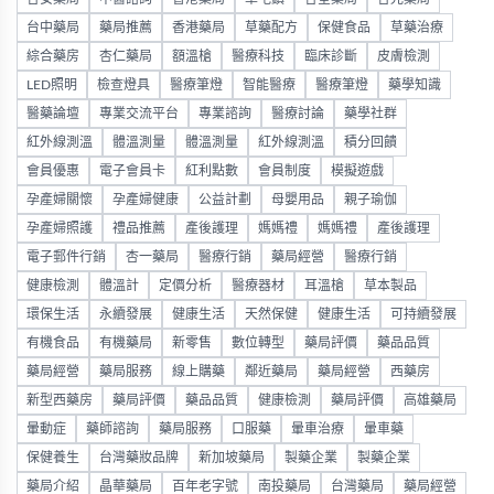
台中藥局
藥局推薦
香港藥局
草藥配方
保健食品
草藥治療
綜合藥房
杏仁藥局
額溫槍
醫療科技
臨床診斷
皮膚檢測
LED照明
檢查燈具
醫療筆燈
智能醫療
醫療筆燈
藥學知識
醫藥論壇
專業交流平台
專業諮詢
醫療討論
藥學社群
紅外線測溫
體溫測量
體溫測量
紅外線測溫
積分回饋
會員優惠
電子會員卡
紅利點數
會員制度
模擬遊戲
孕產婦關懷
孕產婦健康
公益計劃
母嬰用品
親子瑜伽
孕產婦照護
禮品推薦
產後護理
媽媽禮
媽媽禮
產後護理
電子郵件行銷
杏一藥局
醫療行銷
藥局經營
醫療行銷
健康檢測
體溫計
定價分析
醫療器材
耳溫槍
草本製品
環保生活
永續發展
健康生活
天然保健
健康生活
可持續發展
有機食品
有機藥局
新零售
數位轉型
藥局評價
藥品品質
藥局經營
藥局服務
線上購藥
鄰近藥局
藥局經營
西藥房
新型西藥房
藥局評價
藥品品質
健康檢測
藥局評價
高雄藥局
暈動症
藥師諮詢
藥局服務
口服藥
暈車治療
暈車藥
保健養生
台灣藥妝品牌
新加坡藥局
製藥企業
製藥企業
藥局介紹
晶華藥局
百年老字號
南投藥局
台灣藥局
藥局經營