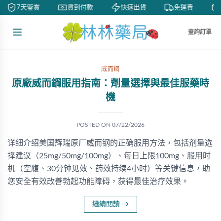
7天鑒賞
貨到付款
快速出貨
免運費
查詢訂單
威而鋼
原廠威而鋼服用指南：劑量選擇與最佳服藥時
機
POSTED ON
07/22/2026
详细介绍美国辉瑞原厂威而钢的正确服用方法，包括剂量选
择建议（25mg/50mg/100mg）、每日上限100mg、服用时
机（空腹、30分钟见效、药效持续4小时）等关键信息，助
您安全有效改善勃起功能障碍，获得最佳治疗效果。
繼續閱讀
→