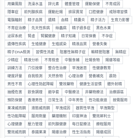
用藥風險
洗澡水溫
鋅元素
體重管理
運動保健
不育成因
隱睾症
前列腺疾病
運動壯陽
排尿異常
口腔健康
戒除壞習慣
電腦輻射
精子品質
遺精
血精
精囊炎
精子活力
生育力影響
不育症治療
先天性疾病
絲蟲病
精子過多症
黑色水果
泌尿系統
腎虛
腎臟健康
精子知識
日常保養
不孕症
遺傳性疾病
生殖健康
生殖感染
精液品質
營養失衡
精子DNA檢測
習慣性流產
阻塞性無精子症
輸精管阻塞
無精症
少精症
精液分析
不育檢查
中醫食補
壯陽食物
陽痿等級
訓練方法
穴位按摩
整合性治療
早洩迷思
性健康教育
硬度評量
自我檢測
天然食物
心理治療
營養補充
晨勃
男性不育
心理性勃起障礙
雙效藥物
健康生活習慣
體外射精
抽煙危害
飲食調理
避孕套
中醫療法
非藥物療法
治療誤區
預防保健
香港男性
日常生活
中年男性
性功能衰退
按需服用
果凍威而鋼
液態威而鋼
早洩成因
器質性早洩
早洩類型
性功能障礙
服用劑量
藥理機制
印度神油
雙效犀利士
心理健康
壓力管理
前列腺健康
每日錠療法
療程服用
雙效威而鋼
泰國果凍
陽痿治療
性生活指南
陽痿成因