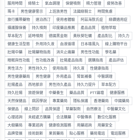
服用時間
綠騎士
氣血調理
保健噴劑
精力管理
疲勞改善
瑪卡
男性健康警示
上班族男性
法國綠騎士
時間焦慮
旅行攜帶藥物
達泊西汀
使用者體驗
阿茲海默氏症
綠鑽適用症
攝護腺保養
持久噴劑
印度藥品推薦
產品品質
植物萃取
草本配方
延時噴劑
德國黑金剛
黃秋葵牡蠣
產品對比
持久力
健康生活型態
外用持久液
血液循環
日本雄風丸
線上購物平台
壯陽中藥
壯陽藥物指南
消炎止痛藥
男性性功能
學名藥
睡眠與性功能
性功能改善
壯陽產品指南
選購指南
產品評估
男性活力
男性持久力
使用指南
持久液
性健康指南
男性健康藥局
男性健康
外用產品
腎氣補養
中醫調理
壯陽產品
西地那非
男性持久產品
持久力提升
草本配方
持久壯陽
旅遊保健
中藥養生
藥品品質
PTT論壇
健康服務
天然保健品
病因學說
專業藥局
隱私保護
香港藥局
中國藥局
保健品
線上問診
品質保證
草藥製劑
自然療法
中醫藥文化
心理諮詢
未經處方購藥
合法購藥
中醫傳承
數位化服務
大樹藥局
專業諮詢
健康檢測服務
用藥諮詢
用藥安全
品牌發展
技術創新
果貿藥局
貼心服務
藥局電話
電話服務