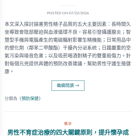
POSTED ON
07/22/2026
本文深入探討損害男性精子品質的五大主要因素：長時間久
坐導致會陰部壓迫與血液循環不良，容易引發攝護腺炎；智
慧型手機與電腦產生的電磁輻射影響生精機能；日常用品中
的塑化劑（鄰苯二甲酸酯）干擾內分泌系統；日趨嚴重的空
氣污染與噪音危害；以及吸菸喝酒對精子的雙重殺傷力。針
對每個元兇提供具體的預防改善建議，幫助男性守護生殖健
康。
繼續閱讀
→
分類為《
預防保健
》
備孕
男性不育症治療的四大關鍵原則，提升懷孕成