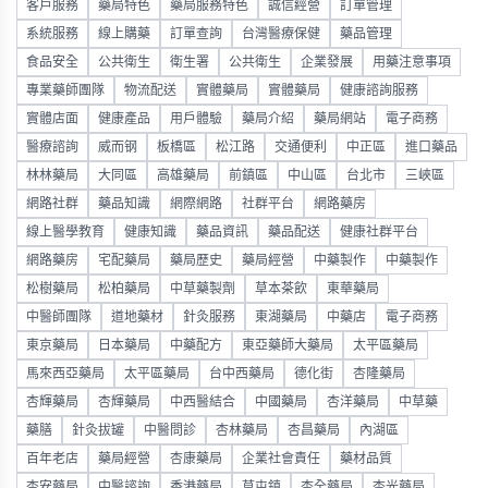
客戶服務
藥局特色
藥局服務特色
誠信經營
訂單管理
系統服務
線上購藥
訂單查詢
台灣醫療保健
藥品管理
食品安全
公共衛生
衛生署
公共衛生
企業發展
用藥注意事項
專業藥師團隊
物流配送
實體藥局
實體藥局
健康諮詢服務
實體店面
健康產品
用戶體驗
藥局介紹
藥局網站
電子商務
醫療諮詢
威而钢
板橋區
松江路
交通便利
中正區
進口藥品
林林藥局
大同區
高雄藥局
前鎮區
中山區
台北市
三峽區
網路社群
藥品知識
網際網路
社群平台
網路藥房
線上醫學教育
健康知識
藥品資訊
藥品配送
健康社群平台
網路藥房
宅配藥局
藥局歷史
藥局經營
中藥製作
中藥製作
松樹藥局
松柏藥局
中草藥製劑
草本茶飲
東華藥局
中醫師團隊
道地藥材
針灸服務
東湖藥局
中藥店
電子商務
東京藥局
日本藥局
中藥配方
東亞藥師大藥局
太平區藥局
馬來西亞藥局
太平區藥局
台中西藥局
德化街
杏隆藥局
杏輝藥局
杏輝藥局
中西醫結合
中國藥局
杏洋藥局
中草藥
藥膳
針灸拔罐
中醫問診
杏林藥局
杏昌藥局
內湖區
百年老店
藥局經營
杏康藥局
企業社會責任
藥材品質
杏安藥局
中醫諮詢
香港藥局
草屯鎮
杏全藥局
杏光藥局