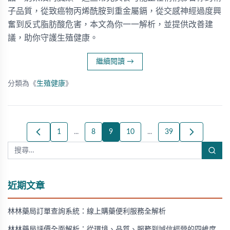
子品質，從致癌物丙烯酰胺到重金屬鎘，從交感神經過度興
奮到反式脂肪酸危害，本文為你一一解析，並提供改善建
議，助你守護生殖健康。
繼續閱讀
→
分類為《
生殖健康
》
1
...
8
9
10
...
39
近期文章
林林藥局訂單查詢系統：線上購藥便利服務全解析
林林藥局評價全面解析：從環境、品質、服務到誠信經營的四維度