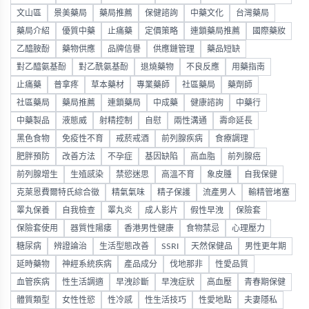
文山區
景美藥局
藥局推薦
保健諮詢
中藥文化
台灣藥局
藥局介紹
優質中藥
止痛藥
定價策略
連鎖藥局推薦
國際藥妝
乙醯胺酚
藥物供應
品牌信譽
供應鏈管理
藥品短缺
對乙醯氨基酚
對乙酰氨基酚
退燒藥物
不良反應
用藥指南
止痛藥
普拿疼
草本藥材
專業藥師
社區藥局
藥劑師
社區藥局
藥局推薦
連鎖藥局
中成藥
健康諮詢
中藥行
中藥製品
液態威
射精控制
自慰
兩性溝通
壽命延長
黑色食物
免疫性不育
戒菸戒酒
前列腺疾病
食療調理
肥胖預防
改善方法
不孕症
基因缺陷
高血脂
前列腺癌
前列腺增生
生殖感染
禁慾迷思
高溫不育
象皮腫
自我保健
克萊恩費爾特氏綜合徵
精氣氣味
精子保護
流產男人
輸精管堵塞
睪丸保養
自我檢查
睪丸炎
成人影片
假性早洩
保險套
保險套使用
器質性陽痿
香港男性健康
食物禁忌
心理壓力
糖尿病
辨證論治
生活型態改善
SSRI
天然保健品
男性更年期
延時藥物
神經系統疾病
產品成分
伐地那非
性愛品質
血管疾病
性生活調適
早洩診斷
早洩症狀
高血壓
青春期保健
體質類型
女性性慾
性冷感
性生活技巧
性愛地點
夫妻隱私