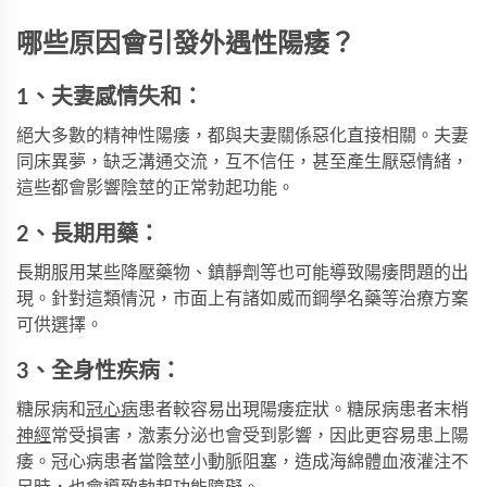
哪些原因會引發外遇性陽痿？
1、夫妻感情失和：
絕大多數的精神性陽痿，都與夫妻關係惡化直接相關。夫妻
同床異夢，缺乏溝通交流，互不信任，甚至產生厭惡情緒，
這些都會影響陰莖的正常勃起功能。
2、長期用藥：
長期服用某些降壓藥物、鎮靜劑等也可能導致陽痿問題的出
現。針對這類情況，市面上有諸如
威而鋼學名藥
等治療方案
可供選擇。
3、全身性疾病：
糖尿病和
冠心病
患者較容易出現陽痿症狀。糖尿病患者末梢
神經
常受損害，激素分泌也會受到影響，因此更容易患上陽
痿。冠心病患者當陰莖小動脈阻塞，造成海綿體血液灌注不