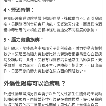
足時，也會導致勃起功能障礙。
4、煙酒習慣：
長期吸煙會導致陰莖微小動脈痙攣，造成供血不足而引發陽
痿。長期酗酒則會損害肝功能，影響激素分泌，而且慢性酒
精中毒患者的末梢血管和神經也會遭受不同程度的損傷。
5、腦力勞動族群：
統計顯示，陽痿患者中知識分子比例較高，體力勞動者相對
較少。這是因為腦力勞動者比體力勞動者更容易患心血管疾
病及糖尿病。此外，受教育程度較高者通常生活節奏快，競
爭激烈，壓力較大，容易產生心理障礙；相比之下，日出而
作、日落而息的體力勞動者在這方面的問題較少。
外遇性陽痿可以治癒嗎？
外遇性陽痿是指男性與妻子以外的女性發生性關係時出現勃
起障礙的現象。由於婚外性行為是在偷偷摸摸、提心吊膽的
情境下進行的不正常男
女性
關係，男性心理上常伴有負罪