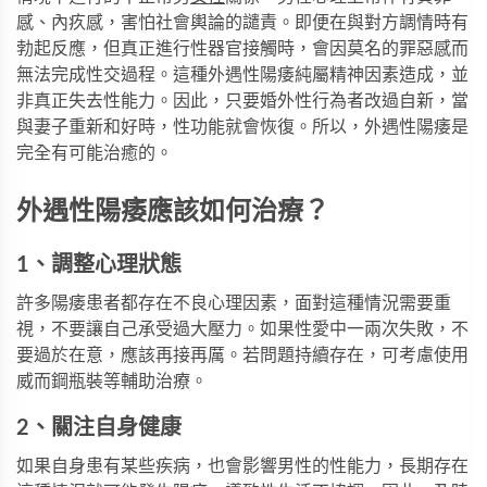
感、內疚感，害怕社會輿論的譴責。即便在與對方調情時有
勃起反應，但真正進行性器官接觸時，會因莫名的罪惡感而
無法完成性交過程。這種外遇性陽痿純屬精神因素造成，並
非真正失去性能力。因此，只要婚外性行為者改過自新，當
與妻子重新和好時，性功能就會恢復。所以，外遇性陽痿是
完全有可能治癒的。
外遇性陽痿應該如何治療？
1、調整心理狀態
許多陽痿患者都存在不良心理因素，面對這種情況需要重
視，不要讓自己承受過大壓力。如果性愛中一兩次失敗，不
要過於在意，應該再接再厲。若問題持續存在，可考慮使用
威而鋼瓶裝
等輔助治療。
2、關注自身健康
如果自身患有某些疾病，也會影響男性的性能力，長期存在