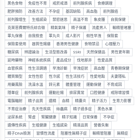
黑色食物
免疫性不育
戒菸戒酒
前列腺疾病
食療調理
肥胖預防
改善方法
不孕症
基因缺陷
高血脂
前列腺癌
前列腺增生
生殖感染
禁慾迷思
高溫不育
象皮腫
自我保健
克萊恩費爾特氏綜合徵
精氣氣味
精子保護
流產男人
輸精管堵塞
睪丸保養
自我檢查
睪丸炎
成人影片
假性早洩
保險套
保險套使用
器質性陽痿
香港男性健康
食物禁忌
心理壓力
糖尿病
辨證論治
生活型態改善
SSRI
天然保健品
男性更年期
延時藥物
神經系統疾病
產品成分
伐地那非
性愛品質
血管疾病
性生活調適
早洩診斷
早洩症狀
高血壓
青春期保健
體質類型
女性性慾
性冷感
性生活技巧
性愛地點
夫妻隱私
用藥風險
洗澡水溫
鋅元素
體重管理
運動保健
不育成因
隱睾症
前列腺疾病
運動壯陽
排尿異常
口腔健康
戒除壞習慣
電腦輻射
精子品質
遺精
血精
精囊炎
精子活力
生育力影響
不育症治療
先天性疾病
絲蟲病
精子過多症
黑色水果
泌尿系統
腎虛
腎臟健康
精子知識
日常保養
不孕症
遺傳性疾病
生殖健康
生殖感染
精液品質
營養失衡
精子DNA檢測
習慣性流產
阻塞性無精子症
輸精管阻塞
無精症