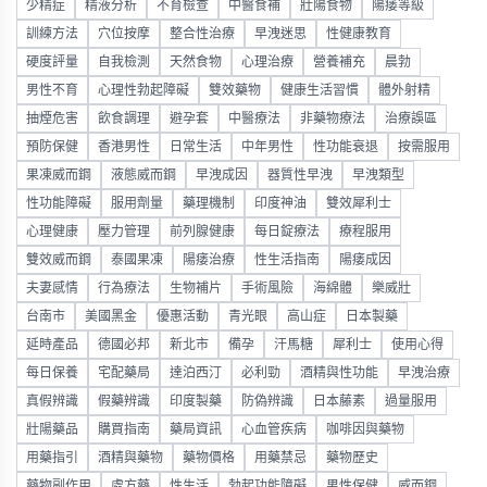
少精症
精液分析
不育檢查
中醫食補
壯陽食物
陽痿等級
訓練方法
穴位按摩
整合性治療
早洩迷思
性健康教育
硬度評量
自我檢測
天然食物
心理治療
營養補充
晨勃
男性不育
心理性勃起障礙
雙效藥物
健康生活習慣
體外射精
抽煙危害
飲食調理
避孕套
中醫療法
非藥物療法
治療誤區
預防保健
香港男性
日常生活
中年男性
性功能衰退
按需服用
果凍威而鋼
液態威而鋼
早洩成因
器質性早洩
早洩類型
性功能障礙
服用劑量
藥理機制
印度神油
雙效犀利士
心理健康
壓力管理
前列腺健康
每日錠療法
療程服用
雙效威而鋼
泰國果凍
陽痿治療
性生活指南
陽痿成因
夫妻感情
行為療法
生物補片
手術風險
海綿體
樂威壯
台南市
美國黑金
優惠活動
青光眼
高山症
日本製藥
延時產品
德國必邦
新北市
備孕
汗馬糖
犀利士
使用心得
每日保養
宅配藥局
達泊西汀
必利勁
酒精與性功能
早洩治療
真假辨識
假藥辨識
印度製藥
防偽辨識
日本藤素
過量服用
壯陽藥品
購買指南
藥局資訊
心血管疾病
咖啡因與藥物
用藥指引
酒精與藥物
藥物價格
用藥禁忌
藥物歷史
藥物副作用
處方藥
性生活
勃起功能障礙
男性保健
威而鋼