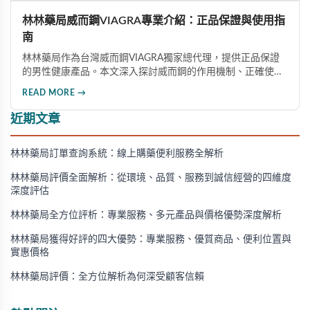
林林藥局威而鋼VIAGRA專業介紹：正品保證與使用指
南
林林藥局作為台灣威而鋼VIAGRA獨家總代理，提供正品保證
的男性健康產品。本文深入探討威而鋼的作用機制、正確使用
方法、劑量選擇及注意事項，幫助消費者了解這款由輝瑞公司
READ MORE →
研發的藥品，並介紹50mg、100mg及瓶裝30顆等多種規格選
擇。
近期文章
林林藥局訂單查詢系統：線上購藥便利服務全解析
林林藥局評價全面解析：從環境、品質、服務到誠信經營的四維度
深度評估
林林藥局全方位評析：專業服務、多元產品與價格優勢深度解析
林林藥局獲得好評的四大優勢：專業服務、優質商品、便利位置與
實惠價格
林林藥局評價：全方位解析為何深受顧客信賴