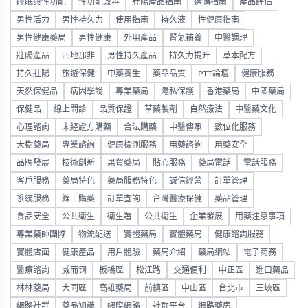
睡眠與性功能
性功能改善
壯陽產品指南
選購指南
產品評估
男性活力
男性持久力
使用指南
持久液
性健康指南
男性健康藥局
男性健康
外用產品
腎氣補養
中醫調理
壯陽產品
西地那非
男性持久產品
持久力提升
草本配方
持久壯陽
旅遊保健
中藥養生
藥品品質
PTT論壇
健康服務
天然保健品
病因學說
專業藥局
隱私保護
香港藥局
中國藥局
保健品
線上問診
品質保證
草藥製劑
自然療法
中醫藥文化
心理諮詢
未經處方購藥
合法購藥
中醫傳承
數位化服務
大樹藥局
專業諮詢
健康檢測服務
用藥諮詢
用藥安全
品牌發展
技術創新
果貿藥局
貼心服務
藥局電話
電話服務
客戶服務
藥局特色
藥局服務特色
誠信經營
訂單管理
系統服務
線上購藥
訂單查詢
台灣醫療保健
藥品管理
食品安全
公共衛生
衛生署
公共衛生
企業發展
用藥注意事項
專業藥師團隊
物流配送
實體藥局
實體藥局
健康諮詢服務
實體店面
健康產品
用戶體驗
藥局介紹
藥局網站
電子商務
醫療諮詢
威而钢
板橋區
松江路
交通便利
中正區
進口藥品
林林藥局
大同區
高雄藥局
前鎮區
中山區
台北市
三峽區
網路社群
藥品知識
網際網路
社群平台
網路藥房