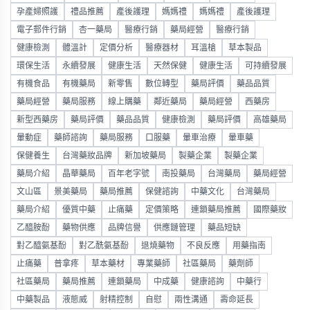
孕產婦照護
禮品推薦
產後護理
媽媽禮
媽媽禮
產後護理
電子郵件行銷
杏一藥局
醫療行銷
藥局經營
醫療行銷
健康檢測
體溫計
定價分析
醫療器材
耳溫槍
草本製品
環保生活
永續發展
健康生活
天然保健
健康生活
可持續發展
有機食品
有機藥局
新零售
數位轉型
藥局評價
藥品品質
藥局經營
藥局服務
線上購藥
鄰近藥局
藥局經營
西藥房
新型西藥房
藥局評價
藥品品質
健康檢測
藥局評價
高雄藥局
暈動症
藥師諮詢
藥局服務
口服藥
暈車治療
暈車藥
保健養生
台灣藥妝品牌
新加坡藥局
製藥企業
製藥企業
藥局介紹
晶華藥局
百年老字號
南投藥局
台灣藥局
藥局經營
文山區
景美藥局
藥局推薦
保健諮詢
中藥文化
台灣藥局
藥局介紹
優質中藥
止痛藥
定價策略
連鎖藥局推薦
國際藥妝
乙醯胺酚
藥物供應
品牌信譽
供應鏈管理
藥品短缺
對乙醯氨基酚
對乙酰氨基酚
退燒藥物
不良反應
用藥指南
止痛藥
普拿疼
草本藥材
專業藥師
社區藥局
藥劑師
社區藥局
藥局推薦
連鎖藥局
中成藥
健康諮詢
中藥行
中藥製品
液態威
射精控制
自慰
兩性溝通
壽命延長