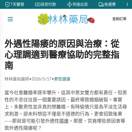
7天鑒賞
貨到付款
快速出貨
免運費
查詢訂單
外遇性陽痿的原因與治療：從
心理調適到醫療協助的完整指
南
林林藥局藥師
•
2026/5/17
•
男性健康
當今社會離婚率逐年攀升，這其中男女雙方都有責任，但男
性的不忠往往是一個重要誘因，最終導致婚姻破裂。事實
上，多數男性並非真的想離婚，有時偷情只是為平淡生活尋
求刺激，卻未料想這不僅是不道德的行為，更會招致後果
——那就是可能引發外遇性
陽痿
。那麼，究竟哪些原因會導
致外遇性陽痿呢？