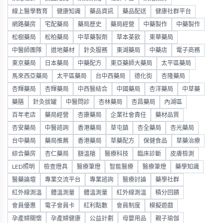
線上醫學教育
健康知識
藥品資訊
藥品配送
健康社群平台
網路藥房
宅配藥局
藥局歷史
藥局經營
中藥製作
中藥製作
松樹藥局
松柏藥局
中草藥製劑
草本茶飲
東華藥局
中醫師團隊
道地藥材
針灸服務
東湖藥局
中藥店
電子商務
東京藥局
日本藥局
中藥配方
東亞藥師大藥局
太平區藥局
馬來西亞藥局
太平區藥局
台中西藥局
德化街
杏隆藥局
杏輝藥局
杏輝藥局
中西醫結合
中國藥局
杏洋藥局
中草藥
藥膳
針灸拔罐
中醫問診
杏林藥局
杏昌藥局
內湖區
百年老店
藥局經營
杏康藥局
企業社會責任
藥材品質
杏安藥局
中醫諮詢
香港藥局
草屯鎮
杏全藥局
杏光藥局
台中藥局
藥局推薦
香港藥局
草藥配方
保健食品
草藥治療
綜合藥房
杏仁藥局
額溫槍
醫療科技
臨床診斷
皮膚檢測
LED照明
檢查燈具
醫療筆燈
智能醫療
醫療筆燈
藥學知識
醫藥論壇
專業交流平台
專業諮詢
醫療討論
藥學社群
紅外線測溫
體溫測量
體溫測量
紅外線測溫
積分回饋
會員優惠
電子會員卡
紅利點數
會員制度
模擬遊戲
孕產婦關懷
孕產婦健康
公益計劃
母嬰用品
親子瑜伽