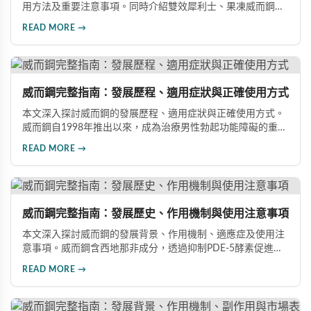
用方法及重要注意事項。同時介紹雙效犀利士、果凍威而鋼雙
效版等相關產品，幫助男性了解各類男性增強產品的特性，在
READ MORE →
專業指導下做出明智選擇，有效改善勃起功能問題。
威而鋼完整指南：發展歷程、適用症狀與正確使用方式
本文深入探討威而鋼的發展歷程、適用症狀與正確使用方式。
威而鋼自1998年推出以來，成為治療男性勃起功能障礙的重要
藥物。文章詳細介紹其作用機理、使用注意事項、可能的副作
READ MORE →
用，以及相關研究成果，幫助讀者全面了解這類藥物並在醫師
指導下做出明智決定。
威而鋼完整指南：發展歷史、作用機制與使用注意事項
本文深入探討威而鋼的發展背景、作用機制、適應症及使用注
意事項。威而鋼含西地那非成分，透過抑制PDE-5酵素促進血
管擴張，有效治療男性勃起功能障礙。使用前應經醫師評估，
READ MORE →
注意禁忌症與副作用，確保用藥安全。