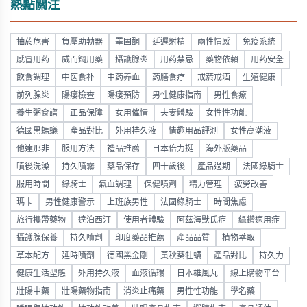
熱點關注
抽菸危害
負壓助勃器
睪固酮
延遲射精
兩性情感
免疫系統
感冒用药
威而鋼用藥
攝護腺炎
用药禁忌
藥物依賴
用药安全
飲食調理
中医食补
中药养血
药膳食疗
戒菸戒酒
生殖健康
前列腺炎
陽痿檢查
陽痿預防
男性健康指南
男性食療
養生粥食譜
正品保障
女用催情
夫妻體驗
女性性功能
德國黑螞蟻
產品對比
外用持久液
情趣用品評測
女性高潮液
他達那非
服用方法
禮品推薦
日本倍力挺
海外版藥品
噴後洗澡
持久噴霧
藥品保存
四十歲後
產品過期
法國綠騎士
服用時間
綠騎士
氣血調理
保健噴劑
精力管理
疲勞改善
瑪卡
男性健康警示
上班族男性
法國綠騎士
時間焦慮
旅行攜帶藥物
達泊西汀
使用者體驗
阿茲海默氏症
綠鑽適用症
攝護腺保養
持久噴劑
印度藥品推薦
產品品質
植物萃取
草本配方
延時噴劑
德國黑金剛
黃秋葵牡蠣
產品對比
持久力
健康生活型態
外用持久液
血液循環
日本雄風丸
線上購物平台
壯陽中藥
壯陽藥物指南
消炎止痛藥
男性性功能
學名藥