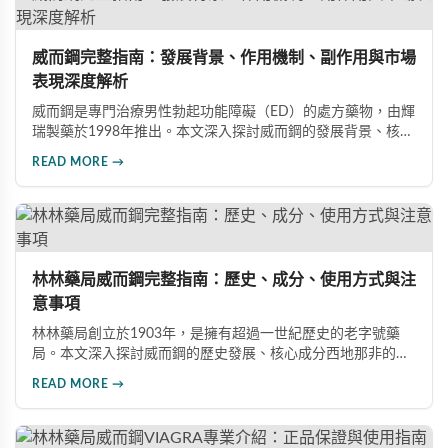
威而鋼完整指南：發展背景、作用機制、副作用與市場
表現深度解析
威而鋼是專門治療男性勃起功能障礙（ED）的處方藥物，由輝
瑞製藥於1998年推出。本文深入探討威而鋼的發展背景、核心
成分西地那非的作用機制、常見副作用如頭痛和臉部發紅，以
READ MORE →
及全球年銷售額超過23億美元的市場表現，幫助讀者全面了解
這款革命性藥品。
林林藥局威而鋼完整指南：歷史、成分、使用方式與注
意事項
林林藥局創立於1903年，是擁有超過一世紀歷史的老字號藥
局。本文深入探討威而鋼的歷史發展、核心成分西地那非的作
用機制、正確使用方式（50mg與100mg規格選擇）、服用注
READ MORE →
意事項，以及與犀利士等其他男性健康產品的比較，幫助讀者
全面瞭解並安全使用相關產品。