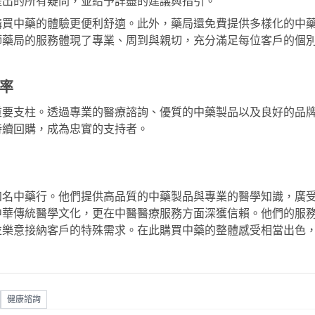
提出的所有疑問，並給予詳盡的建議與指引。
購買中藥的體驗更便利舒適。此外，藥局還免費提供多樣化的中
師藥局的服務體現了專業、周到與親切，充分滿足每位客戶的個
率
重要支柱。透過專業的醫療諮詢、優質的中藥製品以及良好的品
持續回購，成為忠實的支持者。
知名中藥行。他們提供高品質的中藥製品與專業的醫學知識，廣
中華傳統醫學文化，更在中醫醫療服務方面深獲信賴。他們的服
並樂意接納客戶的特殊需求。在此購買中藥的整體感受相當出色
健康諮詢