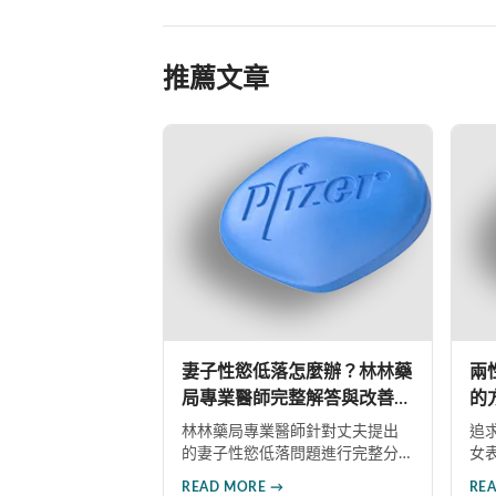
推薦文章
妻子性慾低落怎麼辦？林林藥
兩
局專業醫師完整解答與改善建
的
議
林林藥局專業醫師針對丈夫提出
追
的妻子性慾低落問題進行完整分
女
析，包括勃起功能障礙的治療選
主
READ MORE →
RE