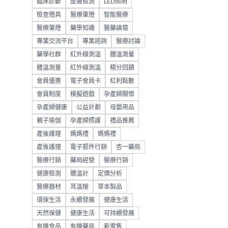
臨床診斷
皮膚檢測
LED照明
檢查燈具
醫療筆燈
智能醫療
醫療筆燈
藥學知識
醫藥論壇
專業交流平台
專業諮詢
醫療討論
藥學社群
紅外線測溫
體溫測量
體溫測量
紅外線測溫
積分回饋
會員優惠
電子會員卡
紅利點數
會員制度
模擬遊戲
孕產婦關懷
孕產婦健康
公益計劃
母嬰用品
親子瑜伽
孕產婦照護
禮品推薦
產後護理
媽媽禮
媽媽禮
產後護理
電子郵件行銷
杏一藥局
醫療行銷
藥局經營
醫療行銷
健康檢測
體溫計
定價分析
醫療器材
耳溫槍
草本製品
環保生活
永續發展
健康生活
天然保健
健康生活
可持續發展
有機食品
有機藥局
新零售