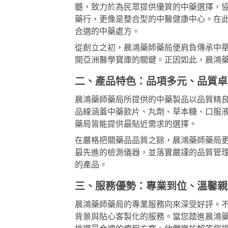
髓，致力於為民眾提供優質的中藥選擇，
藥行，更像是整合型的中醫健康中心。在
合適的中藥處方。
從創立之初，晨鴻藥師藥局便肩負傳承中
開亞洲醫學寶庫的關鍵。正因如此，晨鴻
二、產品特色：品項多元、品質卓
晨鴻藥師藥局所提供的中藥製品以品質精
品線涵蓋中藥飲片、丸劑、草本糖、口服
藥局皆能提供最貼近需求的選擇。
在嚴格把關藥品品質之餘，晨鴻藥師藥局
最先進的檢測儀器，並落實嚴謹的品質管
的產品。
三、服務優勢：專業到位、溫馨親
晨鴻藥師藥局的專業服務向來深受好評。
背景與貼心客製化的服務。當您踏進晨鴻