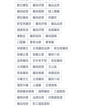
數位轉型
藥局評價
藥品品質
藥局經營
藥局服務
線上購藥
鄰近藥局
藥局經營
西藥房
新型西藥房
藥局評價
藥品品質
健康檢測
藥局評價
高雄藥局
暈動症
藥師諮詢
藥局服務
口服藥
暈車治療
暈車藥
保健養生
台灣藥妝品牌
新加坡藥局
製藥企業
製藥企業
藥局介紹
晶華藥局
百年老字號
南投藥局
台灣藥局
藥局經營
文山區
景美藥局
藥局推薦
保健諮詢
中藥文化
台灣藥局
藥局介紹
優質中藥
止痛藥
定價策略
連鎖藥局推薦
國際藥妝
乙醯胺酚
藥物供應
品牌信譽
供應鏈管理
藥品短缺
對乙醯氨基酚