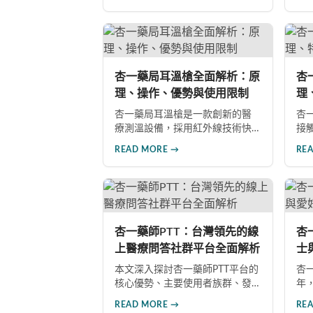
項（威而鋼、犀利士、樂威
過
壯）、溝通技巧與創傷修復建
方
議，並提供6大實用性愛技巧，幫
求
助伴侶重拾親密關係的和諧與美
和
滿。
杏一藥局耳溫槍全面解析：原
杏
理、操作、優勢與使用限制
理
項
杏一藥局耳溫槍是一款創新的醫
杏
療測溫設備，採用紅外線技術快
接
速精準測量體溫。本文深入探討
紅
READ MORE →
RE
其工作原理、操作步驟、產品優
準
勢及使用限制，幫助讀者全面了
本
解這款醫護人員首選的測溫工具
特
的實用價值。
事
具
杏一藥師PTT：台灣領先的線
杏
上醫療問答社群平台全面解析
士
解
本文深入探討杏一藥師PTT平台的
杏一
核心優勢、主要使用者族群、發
年
展歷程與未來展望。作為台灣知
好
READ MORE →
RE
名的線上醫療問答社群，該平台
立