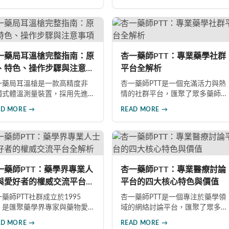
精心打扮、妝容與香水等優雅
式展現魅力。了解兩性心理需
與吸引力法則，有助於建立更
諧的親密關係。
一藥局耳溫槍完整指南：原
杏一藥師PTT：專業藥學社群
、特色、操作步驟與注意事
平台全解析
一藥局耳溫槍是一款高精度非
杏一藥師PTT是一個充滿活力與熱
觸式體溫測量裝置，採用先進
情的社群平台，匯聚了眾多藥師
外線感溫技術，具備測量精
專業人士以及藥學領域的愛好
AD MORE →
READ MORE →
、速度快、操作簡便等優勢。
者。本文從社群特色、討論主
文詳細介紹其工作原理、產品
題、互動模式以及藥師資源四個
色、正確操作步驟及使用注意
面向，深入介紹杏一藥師PTT的各
項，助您掌握這款防疫重要工
個層面，包括高度專業性、多元
的完整使用方法。
化討論、互助文化等特色。
一藥師PTT：藥學界專業人
杏一藥師PTT：專業醫療討論
與愛好者的權威交流平台全
平台的四大核心特色與價值
析
藥師PTT社群成立於1995
杏一藥師PTT是一個專注於藥學領
，是匯聚藥學界專家與藥物愛
域的網絡討論平台，匯聚了眾多
者的權威線上平台。本文從創
對醫藥事業充滿熱情的網友。本
AD MORE →
READ MORE →
背景、平台特色、多元化討論
文深入探討這個平台的四大核心