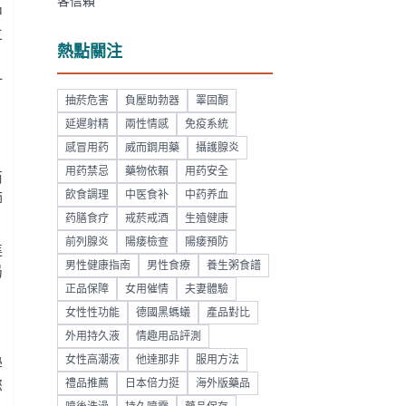
客信賴
中
立
熱點關注
打
抽菸危害
負壓助勃器
睪固酮
延遲射精
兩性情感
免疫系統
感冒用药
威而鋼用藥
攝護腺炎
用药禁忌
藥物依賴
用药安全
商
飲食調理
中医食补
中药养血
師
药膳食疗
戒菸戒酒
生殖健康
前列腺炎
陽痿檢查
陽痿預防
進
男性健康指南
男性食療
養生粥食譜
局
正品保障
女用催情
夫妻體驗
女性性功能
德國黑螞蟻
產品對比
外用持久液
情趣用品評測
女性高潮液
他達那非
服用方法
學
禮品推薦
日本倍力挺
海外版藥品
您