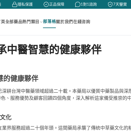
隱私保護
正品保障
1對1諮詢
7天鑒賞
部落格
首頁
全部藥品
熱門類目
關於我們
在綫咨詢
承中醫智慧的健康夥伴
慧的健康夥伴
，已深耕台灣中醫藥領域超過二十載。本藥局以優質中藥製品與深
特色、服務優勢及顧客回饋四個角度，深入解析這家備受推崇的
文化
已在業界服務超過二十個年頭。這間藥局承襲了傳統中草藥文化的