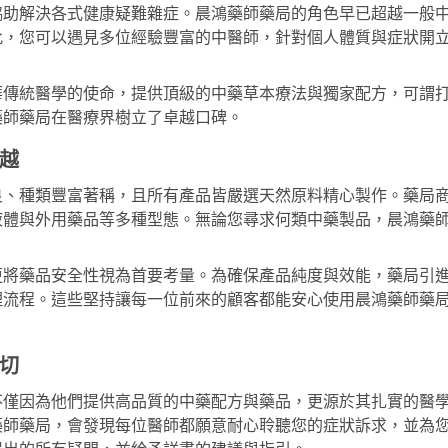
協助解決各式健康疑難雜症。晨鴻藥師藥局的角色早已超越一般
此，您可以遇見多位經驗豐富的中醫師，針對個人體質與症狀開
華傳統醫學的使命，提供頂級的中藥草本療法與獨家配方，可謂
藥師藥局在醫療界樹立了卓越口碑。
越
良、種類豐富著稱，且所有產品皆嚴選天然原料精心製作。藥局
液體與外用藥品等多種型態。無論您尋求何類中藥製品，晨鴻藥
更將藥品安全性視為首要考量。為確保產品純度與效能，藥局引
理流程。這些堅持讓每一位前來的顧客都能安心使用晨鴻藥師藥
切
不僅因為他們提供高品質的中藥配方與藥品，更源於其扎實的醫
藥師藥局，會發現每位醫師都願意耐心聆聽您的症狀訴求，並為