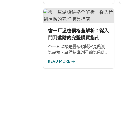
擁有完整的醫學知識庫、嚴謹的
空
社群管理機制，以及醫師身份認
解
證系統，為大眾提供專業可靠的
業
醫療諮詢服務，並將持續探索AI技
交
術應用以提升服務品質。
杏一耳溫槍價格全解析：從入
門到進階的完整購買指南
杏一耳溫槍是醫療領域常見的測
溫設備，具備精準測量體溫的能
力且操作簡便。本文深入探討杏
READ MORE →
一耳溫槍的定價策略，涵蓋基本
價格區間、品牌效應、購買管道
價差及市場供需影響，為讀者提
供詳盡的購買參考資訊。