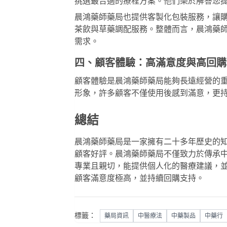
挑選最合適的療程方案。他們樂於解答您
晨鴻藥師藥局也提供客製化包裝服務，讓
茶飲與草藥調配服務。整體而言，晨鴻藥
需求。
四、顧客體驗：高滿意度與高回購
顧客體驗是晨鴻藥師藥局能夠長遠經營的
形象，許多顧客不僅使用後感到滿意，更
總結
晨鴻藥師藥局是一家擁有二十多年歷史的
顧客好評。晨鴻藥師藥局不僅致力於傳承
專業且親切，能提供個人化的醫療建議，
顧客滿意度極高，並持續回購支持。
標籤：
藥局資訊
中醫療法
中藥製品
中藥行