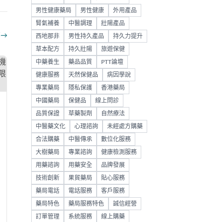
男性健康藥局
男性健康
外用產品
腎氣補養
中醫調理
壯陽產品
部
→
西地那非
男性持久產品
持久力提升
草本配方
持久壯陽
旅遊保健
中藥養生
藥品品質
PTT論壇
健康服務
天然保健品
病因學說
專業藥局
隱私保護
香港藥局
中國藥局
保健品
線上問診
品質保證
草藥製劑
自然療法
中醫藥文化
心理諮詢
未經處方購藥
合法購藥
中醫傳承
數位化服務
大樹藥局
專業諮詢
健康檢測服務
用藥諮詢
用藥安全
品牌發展
技術創新
果貿藥局
貼心服務
藥局電話
電話服務
客戶服務
藥局特色
藥局服務特色
誠信經營
訂單管理
系統服務
線上購藥