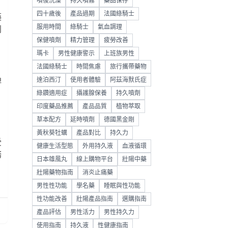
噴後洗澡
持久噴霧
藥品保存
四十歲後
產品過期
法國綠騎士
藥
服用時間
綠騎士
氣血調理
別
保健噴劑
精力管理
疲勞改善
瑪卡
男性健康警示
上班族男性
法國綠騎士
時間焦慮
旅行攜帶藥物
達泊西汀
使用者體驗
阿茲海默氏症
牌
綠鑽適用症
攝護腺保養
持久噴劑
印度藥品推薦
產品品質
植物萃取
草本配方
延時噴劑
德國黑金剛
黃秋葵牡蠣
產品對比
持久力
受
健康生活型態
外用持久液
血液循環
務
日本雄風丸
線上購物平台
壯陽中藥
，
壯陽藥物指南
消炎止痛藥
男性性功能
學名藥
睡眠與性功能
性功能改善
壯陽產品指南
選購指南
產品評估
男性活力
男性持久力
使用指南
持久液
性健康指南