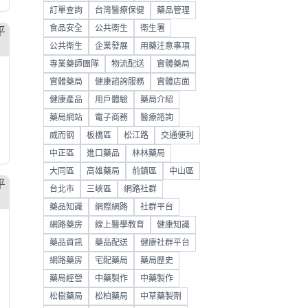
訂單查詢
台灣醫療保健
藥品管理
食品安全
公共衛生
衛生署
公共衛生
企業發展
用藥注意事項
專業藥師團隊
物流配送
實體藥局
實體藥局
健康諮詢服務
實體店面
健康產品
用戶體驗
藥局介紹
藥局網站
電子商務
醫療諮詢
威而钢
板橋區
松江路
交通便利
中正區
進口藥品
林林藥局
大同區
高雄藥局
前鎮區
中山區
台北市
三峽區
網路社群
藥品知識
網際網路
社群平台
網路藥房
線上醫學教育
健康知識
藥品資訊
藥品配送
健康社群平台
網路藥房
宅配藥局
藥局歷史
藥局經營
中藥製作
中藥製作
松樹藥局
松柏藥局
中草藥製劑