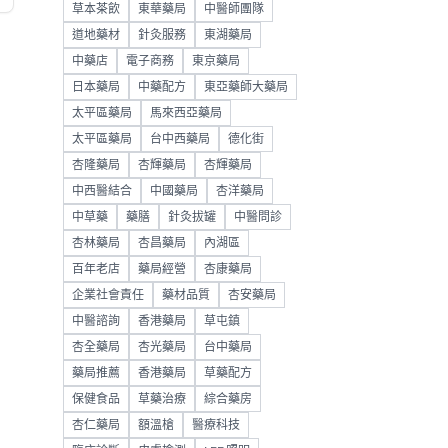
草本茶飲
東華藥局
中醫師團隊
道地藥材
針灸服務
東湖藥局
中藥店
電子商務
東京藥局
日本藥局
中藥配方
東亞藥師大藥局
太平區藥局
馬來西亞藥局
太平區藥局
台中西藥局
德化街
杏隆藥局
杏輝藥局
杏輝藥局
中西醫結合
中國藥局
杏洋藥局
中草藥
藥膳
針灸拔罐
中醫問診
杏林藥局
杏昌藥局
內湖區
百年老店
藥局經營
杏康藥局
企業社會責任
藥材品質
杏安藥局
中醫諮詢
香港藥局
草屯鎮
杏全藥局
杏光藥局
台中藥局
藥局推薦
香港藥局
草藥配方
保健食品
草藥治療
綜合藥房
杏仁藥局
額溫槍
醫療科技