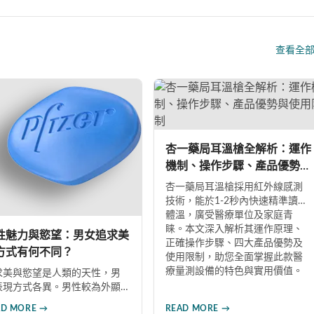
查看全
杏一藥局耳溫槍全解析：運作
機制、操作步驟、產品優勢與
使用限制
杏一藥局耳溫槍採用紅外線感測
技術，能於1-2秒內快速精準讀取
體溫，廣受醫療單位及家庭青
睐。本文深入解析其運作原理、
性魅力與慾望：男女追求美
正確操作步驟、四大產品優勢及
方式有何不同？
使用限制，助您全面掌握此款醫
療量測設備的特色與實用價值。
求美與慾望是人類的天性，男
表現方式各異。男性較為外顯
動，女性則更為含蓄內斂，透
AD MORE →
READ MORE →