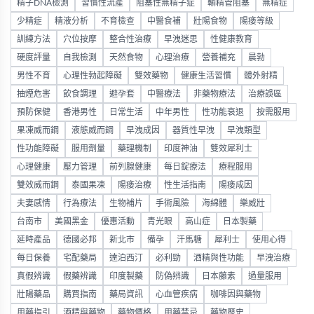
精子DNA檢測
習慣性流產
阻塞性無精子症
輸精管阻塞
無精症
少精症
精液分析
不育檢查
中醫食補
壯陽食物
陽痿等級
訓練方法
穴位按摩
整合性治療
早洩迷思
性健康教育
硬度評量
自我檢測
天然食物
心理治療
營養補充
晨勃
男性不育
心理性勃起障礙
雙效藥物
健康生活習慣
體外射精
抽煙危害
飲食調理
避孕套
中醫療法
非藥物療法
治療誤區
預防保健
香港男性
日常生活
中年男性
性功能衰退
按需服用
果凍威而鋼
液態威而鋼
早洩成因
器質性早洩
早洩類型
性功能障礙
服用劑量
藥理機制
印度神油
雙效犀利士
心理健康
壓力管理
前列腺健康
每日錠療法
療程服用
雙效威而鋼
泰國果凍
陽痿治療
性生活指南
陽痿成因
夫妻感情
行為療法
生物補片
手術風險
海綿體
樂威壯
台南市
美國黑金
優惠活動
青光眼
高山症
日本製藥
延時產品
德國必邦
新北市
備孕
汗馬糖
犀利士
使用心得
每日保養
宅配藥局
達泊西汀
必利勁
酒精與性功能
早洩治療
真假辨識
假藥辨識
印度製藥
防偽辨識
日本藤素
過量服用
壯陽藥品
購買指南
藥局資訊
心血管疾病
咖啡因與藥物
用藥指引
酒精與藥物
藥物價格
用藥禁忌
藥物歷史