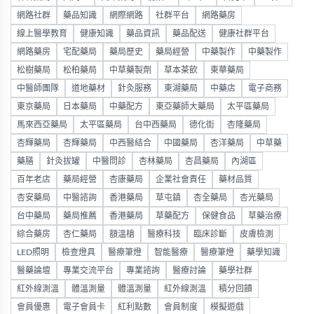
網路社群
藥品知識
網際網路
社群平台
網路藥房
線上醫學教育
健康知識
藥品資訊
藥品配送
健康社群平台
網路藥房
宅配藥局
藥局歷史
藥局經營
中藥製作
中藥製作
松樹藥局
松柏藥局
中草藥製劑
草本茶飲
東華藥局
中醫師團隊
道地藥材
針灸服務
東湖藥局
中藥店
電子商務
東京藥局
日本藥局
中藥配方
東亞藥師大藥局
太平區藥局
馬來西亞藥局
太平區藥局
台中西藥局
德化街
杏隆藥局
杏輝藥局
杏輝藥局
中西醫結合
中國藥局
杏洋藥局
中草藥
藥膳
針灸拔罐
中醫問診
杏林藥局
杏昌藥局
內湖區
百年老店
藥局經營
杏康藥局
企業社會責任
藥材品質
杏安藥局
中醫諮詢
香港藥局
草屯鎮
杏全藥局
杏光藥局
台中藥局
藥局推薦
香港藥局
草藥配方
保健食品
草藥治療
綜合藥房
杏仁藥局
額溫槍
醫療科技
臨床診斷
皮膚檢測
LED照明
檢查燈具
醫療筆燈
智能醫療
醫療筆燈
藥學知識
醫藥論壇
專業交流平台
專業諮詢
醫療討論
藥學社群
紅外線測溫
體溫測量
體溫測量
紅外線測溫
積分回饋
會員優惠
電子會員卡
紅利點數
會員制度
模擬遊戲