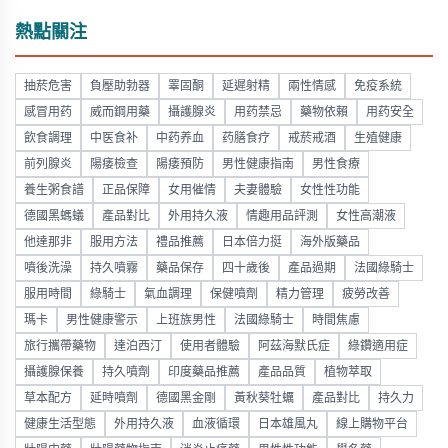
熱點關注
抽菸危害
負壓助勃器
睪固酮
延遲射精
兩性情感
免疫系統
感冒用药
威而鋼用藥
攝護腺炎
用药禁忌
藥物依賴
用药安全
飲食調理
中医食补
中药养血
药膳食疗
戒菸戒酒
生殖健康
前列腺炎
陽痿檢查
陽痿預防
男性健康指南
男性食療
養生粥食譜
正品保障
女用催情
夫妻體驗
女性性功能
德國黑螞蟻
產品對比
外用持久液
情趣用品評測
女性高潮液
他達那非
服用方法
禮品推薦
日本倍力挺
海外版藥品
噴後洗澡
持久噴霧
藥品保存
四十歲後
產品過期
法國綠騎士
服用時間
綠騎士
氣血調理
保健噴劑
精力管理
疲勞改善
瑪卡
男性健康警示
上班族男性
法國綠騎士
時間焦慮
旅行攜帶藥物
達泊西汀
使用者體驗
阿茲海默氏症
綠鑽適用症
攝護腺保養
持久噴劑
印度藥品推薦
產品品質
植物萃取
草本配方
延時噴劑
德國黑金剛
黃秋葵牡蠣
產品對比
持久力
健康生活型態
外用持久液
血液循環
日本雄風丸
線上購物平台