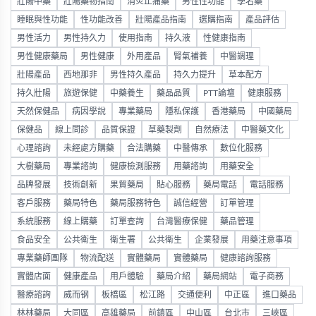
壯陽中藥
壯陽藥物指南
消炎止痛藥
男性性功能
學名藥
睡眠與性功能
性功能改善
壯陽產品指南
選購指南
產品評估
男性活力
男性持久力
使用指南
持久液
性健康指南
男性健康藥局
男性健康
外用產品
腎氣補養
中醫調理
壯陽產品
西地那非
男性持久產品
持久力提升
草本配方
持久壯陽
旅遊保健
中藥養生
藥品品質
PTT論壇
健康服務
天然保健品
病因學說
專業藥局
隱私保護
香港藥局
中國藥局
保健品
線上問診
品質保證
草藥製劑
自然療法
中醫藥文化
心理諮詢
未經處方購藥
合法購藥
中醫傳承
數位化服務
大樹藥局
專業諮詢
健康檢測服務
用藥諮詢
用藥安全
品牌發展
技術創新
果貿藥局
貼心服務
藥局電話
電話服務
客戶服務
藥局特色
藥局服務特色
誠信經營
訂單管理
系統服務
線上購藥
訂單查詢
台灣醫療保健
藥品管理
食品安全
公共衛生
衛生署
公共衛生
企業發展
用藥注意事項
專業藥師團隊
物流配送
實體藥局
實體藥局
健康諮詢服務
實體店面
健康產品
用戶體驗
藥局介紹
藥局網站
電子商務
醫療諮詢
威而钢
板橋區
松江路
交通便利
中正區
進口藥品
林林藥局
大同區
高雄藥局
前鎮區
中山區
台北市
三峽區