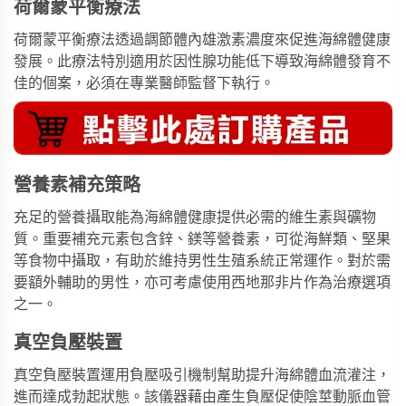
荷爾蒙平衡療法
荷爾蒙平衡療法透過調節體內雄激素濃度來促進海綿體健康
發展。此療法特別適用於因性腺功能低下導致海綿體發育不
佳的個案，必須在專業醫師監督下執行。
營養素補充策略
充足的營養攝取能為海綿體健康提供必需的維生素與礦物
質。重要補充元素包含鋅、鎂等營養素，可從海鮮類、堅果
等食物中攝取，有助於維持男性生殖系統正常運作。對於需
要額外輔助的男性，亦可考慮使用
西地那非片
作為治療選項
之一。
真空負壓裝置
真空負壓裝置運用負壓吸引機制幫助提升海綿體血流灌注，
進而達成勃起狀態。該儀器藉由產生負壓促使陰莖動脈血管