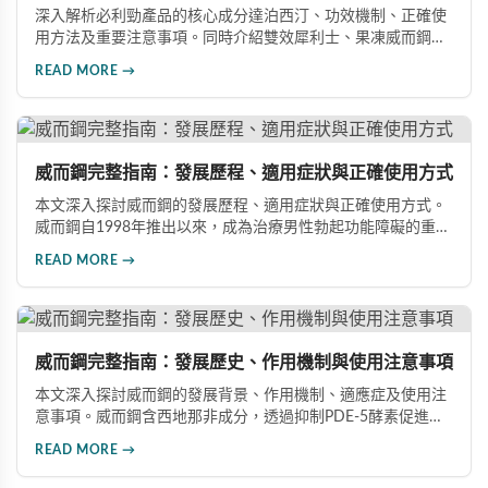
深入解析必利勁產品的核心成分達泊西汀、功效機制、正確使
用方法及重要注意事項。同時介紹雙效犀利士、果凍威而鋼雙
效版等相關產品，幫助男性了解各類男性增強產品的特性，在
READ MORE →
專業指導下做出明智選擇，有效改善勃起功能問題。
威而鋼完整指南：發展歷程、適用症狀與正確使用方式
本文深入探討威而鋼的發展歷程、適用症狀與正確使用方式。
威而鋼自1998年推出以來，成為治療男性勃起功能障礙的重要
藥物。文章詳細介紹其作用機理、使用注意事項、可能的副作
READ MORE →
用，以及相關研究成果，幫助讀者全面了解這類藥物並在醫師
指導下做出明智決定。
威而鋼完整指南：發展歷史、作用機制與使用注意事項
本文深入探討威而鋼的發展背景、作用機制、適應症及使用注
意事項。威而鋼含西地那非成分，透過抑制PDE-5酵素促進血
管擴張，有效治療男性勃起功能障礙。使用前應經醫師評估，
READ MORE →
注意禁忌症與副作用，確保用藥安全。