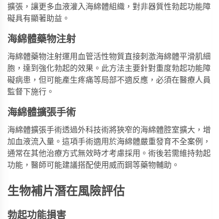
擴張，讓更多血液灌入海綿體組織，對非器質性勃起功能障
礙具有顯著助益。
海綿體藥物注射
海綿體藥物注射運用血管活性物質直接刺激海綿體平滑肌細
胞，達到強化勃起的效果。此方法主要針對重度勃起功能障
礙病患，但可能產生疼痛等局部不適反應，必須在醫療人員
監督下施行。
海綿體擴張手術
海綿體擴張手術透過外科技術將狹窄的海綿體腔室擴大，增
加血液流入量。這項手術適用於海綿體嚴重發育不全案例，
通常在其他治療方式無效時才考慮採用。術後若需維持勃起
功能，醫師可能建議搭配使用
威而鋼
等藥物輔助。
生物補片潛在風險評估
勃起功能損害