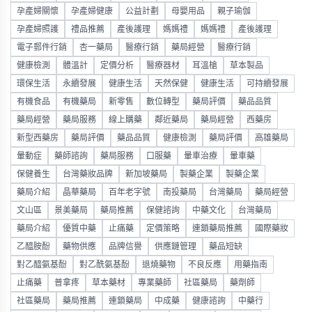
孕產婦關懷
孕產婦健康
公益計劃
母嬰用品
親子瑜伽
孕產婦照護
禮品推薦
產後護理
媽媽禮
媽媽禮
產後護理
電子郵件行銷
杏一藥局
醫療行銷
藥局經營
醫療行銷
健康檢測
體溫計
定價分析
醫療器材
耳溫槍
草本製品
環保生活
永續發展
健康生活
天然保健
健康生活
可持續發展
有機食品
有機藥局
新零售
數位轉型
藥局評價
藥品品質
藥局經營
藥局服務
線上購藥
鄰近藥局
藥局經營
西藥房
新型西藥房
藥局評價
藥品品質
健康檢測
藥局評價
高雄藥局
暈動症
藥師諮詢
藥局服務
口服藥
暈車治療
暈車藥
保健養生
台灣藥妝品牌
新加坡藥局
製藥企業
製藥企業
藥局介紹
晶華藥局
百年老字號
南投藥局
台灣藥局
藥局經營
文山區
景美藥局
藥局推薦
保健諮詢
中藥文化
台灣藥局
藥局介紹
優質中藥
止痛藥
定價策略
連鎖藥局推薦
國際藥妝
乙醯胺酚
藥物供應
品牌信譽
供應鏈管理
藥品短缺
對乙醯氨基酚
對乙酰氨基酚
退燒藥物
不良反應
用藥指南
止痛藥
普拿疼
草本藥材
專業藥師
社區藥局
藥劑師
社區藥局
藥局推薦
連鎖藥局
中成藥
健康諮詢
中藥行