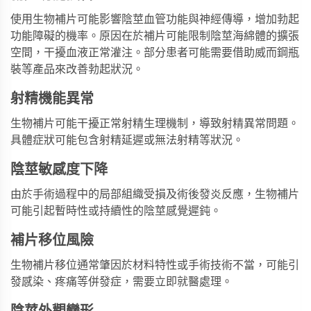
使用生物補片可能影響陰莖血管功能與神經傳導，增加勃起
功能障礙的機率。原因在於補片可能限制陰莖海綿體的擴張
空間，干擾血液正常灌注。部分患者可能需要借助
威而鋼瓶
裝
等產品來改善勃起狀況。
射精機能異常
生物補片可能干擾正常射精生理機制，導致射精異常問題。
具體症狀可能包含射精延遲或無法射精等狀況。
陰莖敏感度下降
由於手術過程中的局部組織受損及術後發炎反應，生物補片
可能引起暫時性或持續性的陰莖感覺遲鈍。
補片移位風險
生物補片移位通常肇因於材料特性或手術技術不當，可能引
發感染、疼痛等併發症，需要立即就醫處理。