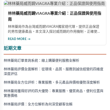
林林藥局威而鋼VIAGRA專業介紹：正品保證與使用指
南
林林藥局作為台灣威而鋼VIAGRA獨家總代理，提供正品保證
的男性健康產品。本文深入探討威而鋼的作用機制、正確使用
方法、劑量選擇及注意事項，幫助消費者了解這款由輝瑞公司
READ MORE →
研發的藥品，並介紹50mg、100mg及瓶裝30顆等多種規格選
擇。
近期文章
林林藥局訂單查詢系統：線上購藥便利服務全解析
林林藥局評價全面解析：從環境、品質、服務到誠信經營的四維度
深度評估
林林藥局全方位評析：專業服務、多元產品與價格優勢深度解析
林林藥局獲得好評的四大優勢：專業服務、優質商品、便利位置與
實惠價格
林林藥局評價：全方位解析為何深受顧客信賴