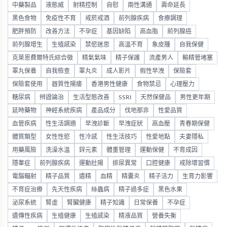
中藥製品
液態威
射精控制
自慰
兩性溝通
壽命延長
黑色食物
免疫性不育
戒菸戒酒
前列腺疾病
食療調理
肥胖預防
改善方法
不孕症
基因缺陷
高血脂
前列腺癌
前列腺增生
生殖感染
禁慾迷思
高溫不育
象皮腫
自我保健
克萊恩費爾特氏綜合徵
精氣氣味
精子保護
流產男人
輸精管堵塞
睪丸保養
自我檢查
睪丸炎
成人影片
假性早洩
保險套
保險套使用
器質性陽痿
香港男性健康
食物禁忌
心理壓力
糖尿病
辨證論治
生活型態改善
SSRI
天然保健品
男性更年期
延時藥物
神經系統疾病
產品成分
伐地那非
性愛品質
血管疾病
性生活調適
早洩診斷
早洩症狀
高血壓
青春期保健
體質類型
女性性慾
性冷感
性生活技巧
性愛地點
夫妻隱私
用藥風險
洗澡水溫
鋅元素
體重管理
運動保健
不育成因
隱睾症
前列腺疾病
運動壯陽
排尿異常
口腔健康
戒除壞習慣
電腦輻射
精子品質
遺精
血精
精囊炎
精子活力
生育力影響
不育症治療
先天性疾病
絲蟲病
精子過多症
黑色水果
泌尿系統
腎虛
腎臟健康
精子知識
日常保養
不孕症
遺傳性疾病
生殖健康
生殖感染
精液品質
營養失衡