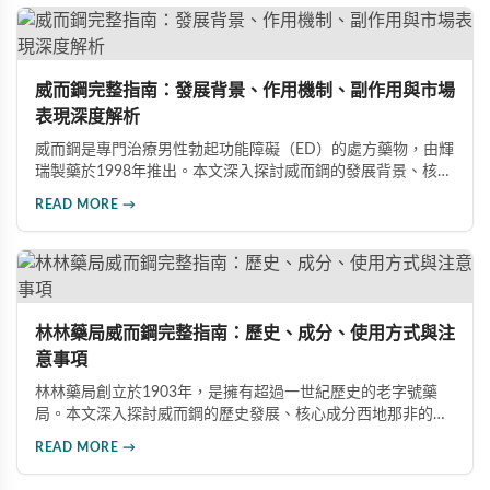
威而鋼完整指南：發展背景、作用機制、副作用與市場
表現深度解析
威而鋼是專門治療男性勃起功能障礙（ED）的處方藥物，由輝
瑞製藥於1998年推出。本文深入探討威而鋼的發展背景、核心
成分西地那非的作用機制、常見副作用如頭痛和臉部發紅，以
READ MORE →
及全球年銷售額超過23億美元的市場表現，幫助讀者全面了解
這款革命性藥品。
林林藥局威而鋼完整指南：歷史、成分、使用方式與注
意事項
林林藥局創立於1903年，是擁有超過一世紀歷史的老字號藥
局。本文深入探討威而鋼的歷史發展、核心成分西地那非的作
用機制、正確使用方式（50mg與100mg規格選擇）、服用注
READ MORE →
意事項，以及與犀利士等其他男性健康產品的比較，幫助讀者
全面瞭解並安全使用相關產品。