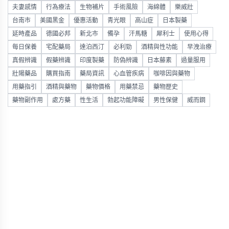
夫妻感情
行為療法
生物補片
手術風險
海綿體
樂威壯
台南市
美國黑金
優惠活動
青光眼
高山症
日本製藥
延時產品
德國必邦
新北市
備孕
汗馬糖
犀利士
使用心得
每日保養
宅配藥局
達泊西汀
必利勁
酒精與性功能
早洩治療
真假辨識
假藥辨識
印度製藥
防偽辨識
日本藤素
過量服用
壯陽藥品
購買指南
藥局資訊
心血管疾病
咖啡因與藥物
用藥指引
酒精與藥物
藥物價格
用藥禁忌
藥物歷史
藥物副作用
處方藥
性生活
勃起功能障礙
男性保健
威而鋼