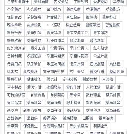
企業社會責任
藥材品質
杏安藥局
中醫諮詢
香港藥局
草屯鎮
杏全藥局
杏光藥局
台中藥局
藥局推薦
香港藥局
草藥配方
保健食品
草藥治療
綜合藥房
杏仁藥局
額溫槍
醫療科技
臨床診斷
皮膚檢測
LED照明
檢查燈具
醫療筆燈
智能醫療
醫療筆燈
藥學知識
醫藥論壇
專業交流平台
專業諮詢
醫療討論
藥學社群
紅外線測溫
體溫測量
體溫測量
紅外線測溫
積分回饋
會員優惠
電子會員卡
紅利點數
會員制度
模擬遊戲
孕產婦關懷
孕產婦健康
公益計劃
母嬰用品
親子瑜伽
孕產婦照護
禮品推薦
產後護理
媽媽禮
媽媽禮
產後護理
電子郵件行銷
杏一藥局
醫療行銷
藥局經營
醫療行銷
健康檢測
體溫計
定價分析
醫療器材
耳溫槍
草本製品
環保生活
永續發展
健康生活
天然保健
健康生活
可持續發展
有機食品
有機藥局
新零售
數位轉型
藥局評價
藥品品質
藥局經營
藥局服務
線上購藥
鄰近藥局
藥局經營
西藥房
新型西藥房
藥局評價
藥品品質
健康檢測
藥局評價
高雄藥局
暈動症
藥師諮詢
藥局服務
口服藥
暈車治療
暈車藥
保健養生
台灣藥妝品牌
新加坡藥局
製藥企業