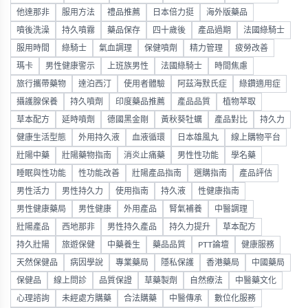
他達那非
服用方法
禮品推薦
日本倍力挺
海外版藥品
噴後洗澡
持久噴霧
藥品保存
四十歲後
產品過期
法國綠騎士
服用時間
綠騎士
氣血調理
保健噴劑
精力管理
疲勞改善
瑪卡
男性健康警示
上班族男性
法國綠騎士
時間焦慮
旅行攜帶藥物
達泊西汀
使用者體驗
阿茲海默氏症
綠鑽適用症
攝護腺保養
持久噴劑
印度藥品推薦
產品品質
植物萃取
草本配方
延時噴劑
德國黑金剛
黃秋葵牡蠣
產品對比
持久力
健康生活型態
外用持久液
血液循環
日本雄風丸
線上購物平台
壯陽中藥
壯陽藥物指南
消炎止痛藥
男性性功能
學名藥
睡眠與性功能
性功能改善
壯陽產品指南
選購指南
產品評估
男性活力
男性持久力
使用指南
持久液
性健康指南
男性健康藥局
男性健康
外用產品
腎氣補養
中醫調理
壯陽產品
西地那非
男性持久產品
持久力提升
草本配方
持久壯陽
旅遊保健
中藥養生
藥品品質
PTT論壇
健康服務
天然保健品
病因學說
專業藥局
隱私保護
香港藥局
中國藥局
保健品
線上問診
品質保證
草藥製劑
自然療法
中醫藥文化
心理諮詢
未經處方購藥
合法購藥
中醫傳承
數位化服務