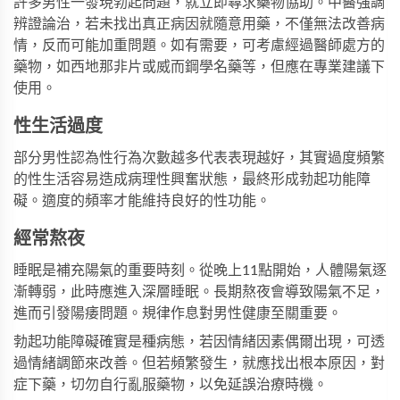
許多男性一發現勃起問題，就立即尋求藥物協助。中醫強調
辨證論治，若未找出真正病因就隨意用藥，不僅無法改善病
情，反而可能加重問題。如有需要，可考慮經過醫師處方的
藥物，如
西地那非片
或
威而鋼學名藥
等，但應在專業建議下
使用。
性生活過度
部分男性認為性行為次數越多代表表現越好，其實過度頻繁
的性生活容易造成病理性興奮狀態，最終形成勃起功能障
礙。適度的頻率才能維持良好的性功能。
經常熬夜
睡眠是補充陽氣的重要時刻。從晚上11點開始，人體陽氣逐
漸轉弱，此時應進入深層睡眠。長期熬夜會導致陽氣不足，
進而引發陽痿問題。規律作息對男性健康至關重要。
勃起功能障礙確實是種病態，若因情緒因素偶爾出現，可透
過情緒調節來改善。但若頻繁發生，就應找出根本原因，對
症下藥，切勿自行亂服藥物，以免延誤治療時機。