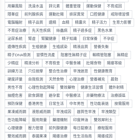
用藥風險
洗澡水溫
鋅元素
體重管理
運動保健
不育成因
隱睾症
前列腺疾病
運動壯陽
排尿異常
口腔健康
戒除壞習慣
電腦輻射
精子品質
遺精
血精
精囊炎
精子活力
生育力影響
不育症治療
先天性疾病
絲蟲病
精子過多症
黑色水果
泌尿系統
腎虛
腎臟健康
精子知識
日常保養
不孕症
遺傳性疾病
生殖健康
生殖感染
精液品質
營養失衡
精子DNA檢測
習慣性流產
阻塞性無精子症
輸精管阻塞
無精症
少精症
精液分析
不育檢查
中醫食補
壯陽食物
陽痿等級
訓練方法
穴位按摩
整合性治療
早洩迷思
性健康教育
硬度評量
自我檢測
天然食物
心理治療
營養補充
晨勃
男性不育
心理性勃起障礙
雙效藥物
健康生活習慣
體外射精
抽煙危害
飲食調理
避孕套
中醫療法
非藥物療法
治療誤區
預防保健
香港男性
日常生活
中年男性
性功能衰退
按需服用
果凍威而鋼
液態威而鋼
早洩成因
器質性早洩
早洩類型
性功能障礙
服用劑量
藥理機制
印度神油
雙效犀利士
心理健康
壓力管理
前列腺健康
每日錠療法
療程服用
雙效威而鋼
泰國果凍
陽痿治療
性生活指南
陽痿成因