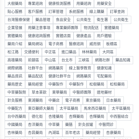
大樹藥局
專業諮詢
健康檢測服務
用藥諮詢
用藥安全
貼心服務
客戶服務
訂單管理
系統服務
線上購藥
訂單查詢
台灣醫療保健
藥品管理
食品安全
公共衛生
衛生署
公共衛生
企業發展
用藥注意事項
專業藥師團隊
物流配送
實體藥局
實體藥局
健康諮詢服務
實體店面
健康產品
用戶體驗
藥局介紹
藥局網站
電子商務
醫療諮詢
威而钢
板橋區
松江路
交通便利
中正區
進口藥品
林林藥局
大同區
高雄藥局
前鎮區
中山區
台北市
三峽區
網路社群
藥品知識
網際網路
社群平台
網路藥房
線上醫學教育
健康知識
藥品資訊
藥品配送
健康社群平台
網路藥房
宅配藥局
藥局歷史
藥局經營
中藥製作
中藥製作
松樹藥局
松柏藥局
中草藥製劑
草本茶飲
東華藥局
中醫師團隊
道地藥材
針灸服務
東湖藥局
中藥店
電子商務
東京藥局
日本藥局
中藥配方
東亞藥師大藥局
太平區藥局
馬來西亞藥局
太平區藥局
台中西藥局
德化街
杏隆藥局
杏輝藥局
杏輝藥局
中西醫結合
中國藥局
杏洋藥局
中草藥
藥膳
針灸拔罐
中醫問診
杏林藥局
杏昌藥局
內湖區
百年老店
藥局經營
杏康藥局