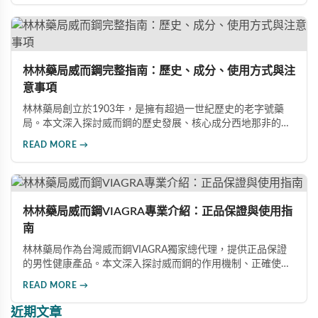
這款革命性藥品。
林林藥局威而鋼完整指南：歷史、成分、使用方式與注
意事項
林林藥局創立於1903年，是擁有超過一世紀歷史的老字號藥
局。本文深入探討威而鋼的歷史發展、核心成分西地那非的作
用機制、正確使用方式（50mg與100mg規格選擇）、服用注
READ MORE →
意事項，以及與犀利士等其他男性健康產品的比較，幫助讀者
全面瞭解並安全使用相關產品。
林林藥局威而鋼VIAGRA專業介紹：正品保證與使用指
南
林林藥局作為台灣威而鋼VIAGRA獨家總代理，提供正品保證
的男性健康產品。本文深入探討威而鋼的作用機制、正確使用
方法、劑量選擇及注意事項，幫助消費者了解這款由輝瑞公司
READ MORE →
研發的藥品，並介紹50mg、100mg及瓶裝30顆等多種規格選
擇。
近期文章