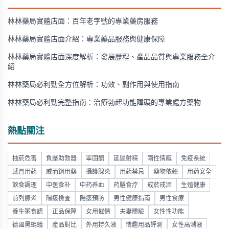
林林藥局實體店面：百年老字號的專業藥房服務
林林藥局實體店面介紹：專業藥品服務與健康保障
林林藥局實體店面深度解析：發展歷程、產品品質與專業服務全介
紹
林林藥局必利勁全方位解析：功效、副作用與使用指南
林林藥局必利勁完整指南：治療勃起功能障礙的專業處方藥物
熱點關注
抽菸危害
負壓助勃器
睪固酮
延遲射精
兩性情感
免疫系統
感冒用药
威而鋼用藥
攝護腺炎
用药禁忌
藥物依賴
用药安全
飲食調理
中医食补
中药养血
药膳食疗
戒菸戒酒
生殖健康
前列腺炎
陽痿檢查
陽痿預防
男性健康指南
男性食療
養生粥食譜
正品保障
女用催情
夫妻體驗
女性性功能
德國黑螞蟻
產品對比
外用持久液
情趣用品評測
女性高潮液