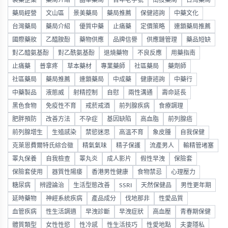
製藥企業
藥局介紹
晶華藥局
百年老字號
南投藥局
台灣藥局
藥局經營
文山區
景美藥局
藥局推薦
保健諮詢
中藥文化
台灣藥局
藥局介紹
優質中藥
止痛藥
定價策略
連鎖藥局推薦
國際藥妝
乙醯胺酚
藥物供應
品牌信譽
供應鏈管理
藥品短缺
對乙醯氨基酚
對乙酰氨基酚
退燒藥物
不良反應
用藥指南
止痛藥
普拿疼
草本藥材
專業藥師
社區藥局
藥劑師
社區藥局
藥局推薦
連鎖藥局
中成藥
健康諮詢
中藥行
中藥製品
液態威
射精控制
自慰
兩性溝通
壽命延長
黑色食物
免疫性不育
戒菸戒酒
前列腺疾病
食療調理
肥胖預防
改善方法
不孕症
基因缺陷
高血脂
前列腺癌
前列腺增生
生殖感染
禁慾迷思
高溫不育
象皮腫
自我保健
克萊恩費爾特氏綜合徵
精氣氣味
精子保護
流產男人
輸精管堵塞
睪丸保養
自我檢查
睪丸炎
成人影片
假性早洩
保險套
保險套使用
器質性陽痿
香港男性健康
食物禁忌
心理壓力
糖尿病
辨證論治
生活型態改善
SSRI
天然保健品
男性更年期
延時藥物
神經系統疾病
產品成分
伐地那非
性愛品質
血管疾病
性生活調適
早洩診斷
早洩症狀
高血壓
青春期保健
體質類型
女性性慾
性冷感
性生活技巧
性愛地點
夫妻隱私