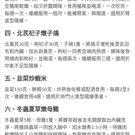
至豬尾軟爛，加少許鹽調味。食用豬尾並喝湯，一次吃完。
每週一次，連續服用一個月。能補腎氣、興陽道，適用於腎
虛型陽痿。
四、北芪杞子燉子鴿
北黃芪30克、枸杞子30克、子鴿1隻。將鴿子淹死後燙去羽
毛和內臟，加水與黃芪、枸杞一同煮至鴿肉熟透，調味後食
用鴿肉和枸杞，並喝湯。每週兩次，連續服用三週。適用於
中氣不足型陽痿。
五、韭菜炒蝦米
韭菜150克、鮮蝦50克，炒熟後佐餐或配酒食用，每週2至3
次，連續食用4週。適用於命門火衰型陽痿患者。
六、冬蟲夏草燉母雞
冬蟲夏草5枚、母雞1隻，將雞宰殺後去毛開膛取出內臟洗
淨，將雞與蟲草一同放入鍋中，加水燉煮1.5小時，待雞肉
軟爛時加入少許鹽和味精調味，食用雞肉並喝湯。適用於陰