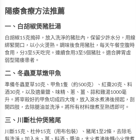
陽痿食療方法推薦
一、白胡椒煲豬肚湯
白胡椒15克搗碎，放入洗淨的豬肚內，保留少許水分，用線
綁緊開口，以小火燙熟。調味後食用豬肚，每天午餐空腹時
食用，分3至5天吃完。連續食用3至5個豬肚。適合脾胃虛
弱型陽痿患者。
二、冬蟲夏草燉甲魚
準備冬蟲夏草10克、甲魚1隻（約500克）、紅棗20克、料
酒30克，以及適量鹽、味精、蔥、薑、蒜和雞湯1000毫
升。將宰殺好的甲魚切成四大塊，放入滾水煮沸後撈起，剖
開四肢，去除腿油並洗淨。將所有材料燉煮至熟透即可。
三、川斷杜仲煲豬尾
川斷15克、杜仲15克（用布包裝）、豬尾1至2條，去除毛
髮洗淨。加入水、薑、料酒、醬油，大火煮沸後轉小火燉煮