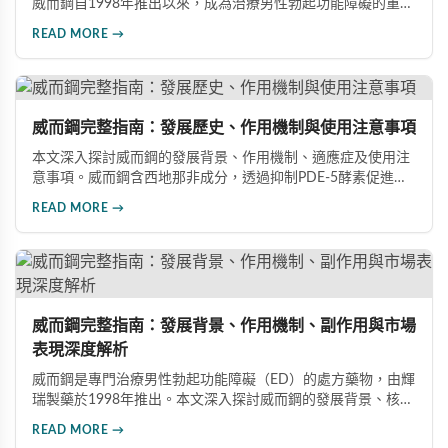
威而鋼自1998年推出以來，成為治療男性勃起功能障礙的重要
藥物。文章詳細介紹其作用機理、使用注意事項、可能的副作
READ MORE →
用，以及相關研究成果，幫助讀者全面了解這類藥物並在醫師
指導下做出明智決定。
威而鋼完整指南：發展歷史、作用機制與使用注意事項
本文深入探討威而鋼的發展背景、作用機制、適應症及使用注
意事項。威而鋼含西地那非成分，透過抑制PDE-5酵素促進血
管擴張，有效治療男性勃起功能障礙。使用前應經醫師評估，
READ MORE →
注意禁忌症與副作用，確保用藥安全。
威而鋼完整指南：發展背景、作用機制、副作用與市場
表現深度解析
威而鋼是專門治療男性勃起功能障礙（ED）的處方藥物，由輝
瑞製藥於1998年推出。本文深入探討威而鋼的發展背景、核心
成分西地那非的作用機制、常見副作用如頭痛和臉部發紅，以
READ MORE →
及全球年銷售額超過23億美元的市場表現，幫助讀者全面了解