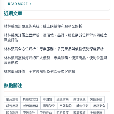
方法、劑量選擇及注意事項，幫助消費者了解這款由輝瑞公司
READ MORE →
研發的藥品，並介紹50mg、100mg及瓶裝30顆等多種規格選
擇。
近期文章
林林藥局訂單查詢系統：線上購藥便利服務全解析
林林藥局評價全面解析：從環境、品質、服務到誠信經營的四維度
深度評估
林林藥局全方位評析：專業服務、多元產品與價格優勢深度解析
林林藥局獲得好評的四大優勢：專業服務、優質商品、便利位置與
實惠價格
林林藥局評價：全方位解析為何深受顧客信賴
熱點關注
抽菸危害
負壓助勃器
睪固酮
延遲射精
兩性情感
免疫系統
感冒用药
威而鋼用藥
攝護腺炎
用药禁忌
藥物依賴
用药安全
飲食調理
中医食补
中药养血
药膳食疗
戒菸戒酒
生殖健康