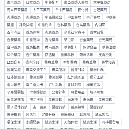
東京藥局
日本藥局
中藥配方
東亞藥師大藥局
太平區藥局
馬來西亞藥局
太平區藥局
台中西藥局
德化街
杏隆藥局
杏輝藥局
杏輝藥局
中西醫結合
中國藥局
杏洋藥局
中草藥
藥膳
針灸拔罐
中醫問診
杏林藥局
杏昌藥局
內湖區
百年老店
藥局經營
杏康藥局
企業社會責任
藥材品質
杏安藥局
中醫諮詢
香港藥局
草屯鎮
杏全藥局
杏光藥局
台中藥局
藥局推薦
香港藥局
草藥配方
保健食品
草藥治療
綜合藥房
杏仁藥局
額溫槍
醫療科技
臨床診斷
皮膚檢測
LED照明
檢查燈具
醫療筆燈
智能醫療
醫療筆燈
藥學知識
醫藥論壇
專業交流平台
專業諮詢
醫療討論
藥學社群
紅外線測溫
體溫測量
體溫測量
紅外線測溫
積分回饋
會員優惠
電子會員卡
紅利點數
會員制度
模擬遊戲
孕產婦關懷
孕產婦健康
公益計劃
母嬰用品
親子瑜伽
孕產婦照護
禮品推薦
產後護理
媽媽禮
媽媽禮
產後護理
電子郵件行銷
杏一藥局
醫療行銷
藥局經營
醫療行銷
健康檢測
體溫計
定價分析
醫療器材
耳溫槍
草本製品
環保生活
永續發展
健康生活
天然保健
健康生活
可持續發展