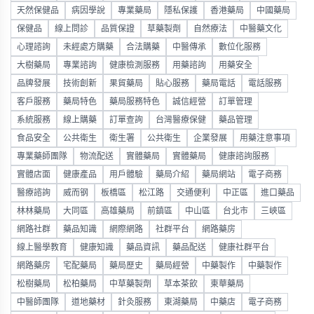
天然保健品
病因學說
專業藥局
隱私保護
香港藥局
中國藥局
保健品
線上問診
品質保證
草藥製劑
自然療法
中醫藥文化
心理諮詢
未經處方購藥
合法購藥
中醫傳承
數位化服務
大樹藥局
專業諮詢
健康檢測服務
用藥諮詢
用藥安全
品牌發展
技術創新
果貿藥局
貼心服務
藥局電話
電話服務
客戶服務
藥局特色
藥局服務特色
誠信經營
訂單管理
系統服務
線上購藥
訂單查詢
台灣醫療保健
藥品管理
食品安全
公共衛生
衛生署
公共衛生
企業發展
用藥注意事項
專業藥師團隊
物流配送
實體藥局
實體藥局
健康諮詢服務
實體店面
健康產品
用戶體驗
藥局介紹
藥局網站
電子商務
醫療諮詢
威而钢
板橋區
松江路
交通便利
中正區
進口藥品
林林藥局
大同區
高雄藥局
前鎮區
中山區
台北市
三峽區
網路社群
藥品知識
網際網路
社群平台
網路藥房
線上醫學教育
健康知識
藥品資訊
藥品配送
健康社群平台
網路藥房
宅配藥局
藥局歷史
藥局經營
中藥製作
中藥製作
松樹藥局
松柏藥局
中草藥製劑
草本茶飲
東華藥局
中醫師團隊
道地藥材
針灸服務
東湖藥局
中藥店
電子商務