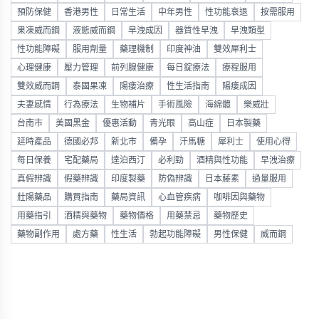
預防保健
香港男性
日常生活
中年男性
性功能衰退
按需服用
果凍威而鋼
液態威而鋼
早洩成因
器質性早洩
早洩類型
性功能障礙
服用劑量
藥理機制
印度神油
雙效犀利士
心理健康
壓力管理
前列腺健康
每日錠療法
療程服用
雙效威而鋼
泰國果凍
陽痿治療
性生活指南
陽痿成因
夫妻感情
行為療法
生物補片
手術風險
海綿體
樂威壯
台南市
美國黑金
優惠活動
青光眼
高山症
日本製藥
延時產品
德國必邦
新北市
備孕
汗馬糖
犀利士
使用心得
每日保養
宅配藥局
達泊西汀
必利勁
酒精與性功能
早洩治療
真假辨識
假藥辨識
印度製藥
防偽辨識
日本藤素
過量服用
壯陽藥品
購買指南
藥局資訊
心血管疾病
咖啡因與藥物
用藥指引
酒精與藥物
藥物價格
用藥禁忌
藥物歷史
藥物副作用
處方藥
性生活
勃起功能障礙
男性保健
威而鋼