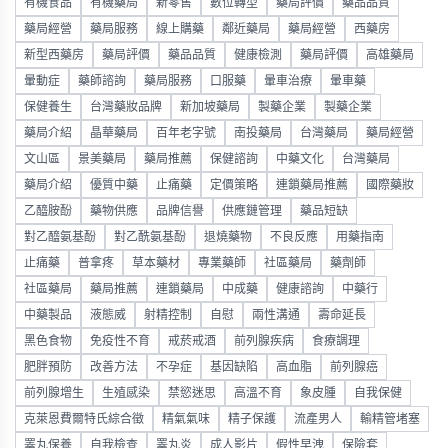
有機食品
有機藥局
新零售
數位轉型
藥局評價
藥品品質
藥局經營
藥局服務
線上購藥
鄰近藥局
藥局經營
西藥房
新型西藥房
藥局評價
藥品品質
健康檢測
藥局評價
高雄藥局
暈動症
藥師諮詢
藥局服務
口服藥
暈車治療
暈車藥
保健養生
台灣藥妝品牌
新加坡藥局
製藥企業
製藥企業
藥局介紹
晶華藥局
百年老字號
南投藥局
台灣藥局
藥局經營
文山區
景美藥局
藥局推薦
保健諮詢
中藥文化
台灣藥局
藥局介紹
優質中藥
止痛藥
定價策略
連鎖藥局推薦
國際藥妝
乙醯胺酚
藥物供應
品牌信譽
供應鏈管理
藥品短缺
對乙醯氨基酚
對乙酰氨基酚
退燒藥物
不良反應
用藥指南
止痛藥
普拿疼
草本藥材
專業藥師
社區藥局
藥劑師
社區藥局
藥局推薦
連鎖藥局
中成藥
健康諮詢
中藥行
中藥製品
液態威
射精控制
自慰
兩性溝通
壽命延長
黑色食物
免疫性不育
戒菸戒酒
前列腺疾病
食療調理
肥胖預防
改善方法
不孕症
基因缺陷
高血脂
前列腺癌
前列腺增生
生殖感染
禁慾迷思
高溫不育
象皮腫
自我保健
克萊恩費爾特氏綜合徵
精氣氣味
精子保護
流產男人
輸精管堵塞
睪丸保養
自我檢查
睪丸炎
成人影片
假性早洩
保險套