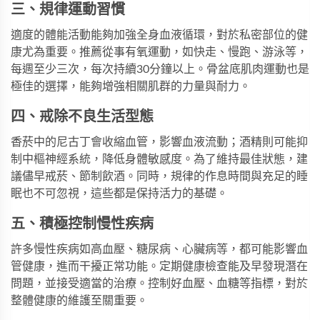
三、規律運動習慣
適度的體能活動能夠加強全身血液循環，對於私密部位的健
康尤為重要。推薦從事有氧運動，如快走、慢跑、游泳等，
每週至少三次，每次持續30分鐘以上。骨盆底肌肉運動也是
極佳的選擇，能夠增強相關肌群的力量與耐力。
四、戒除不良生活型態
香菸中的尼古丁會收縮血管，影響血液流動；酒精則可能抑
制中樞神經系統，降低身體敏感度。為了維持最佳狀態，建
議儘早戒菸、節制飲酒。同時，規律的作息時間與充足的睡
眠也不可忽視，這些都是保持活力的基礎。
五、積極控制慢性疾病
許多慢性疾病如高血壓、糖尿病、心臟病等，都可能影響血
管健康，進而干擾正常功能。定期健康檢查能及早發現潛在
問題，並接受適當的治療。控制好血壓、血糖等指標，對於
整體健康的維護至關重要。