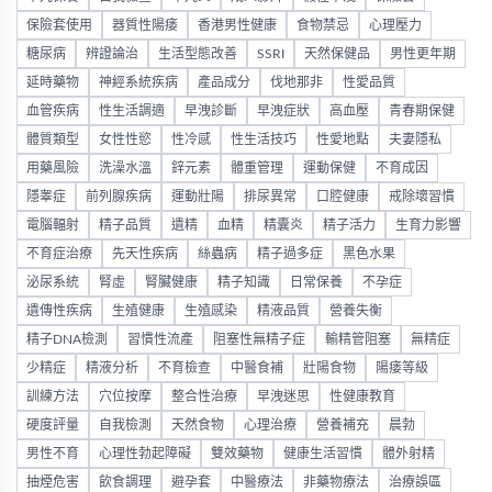
保險套使用
器質性陽痿
香港男性健康
食物禁忌
心理壓力
糖尿病
辨證論治
生活型態改善
SSRI
天然保健品
男性更年期
延時藥物
神經系統疾病
產品成分
伐地那非
性愛品質
血管疾病
性生活調適
早洩診斷
早洩症狀
高血壓
青春期保健
體質類型
女性性慾
性冷感
性生活技巧
性愛地點
夫妻隱私
用藥風險
洗澡水溫
鋅元素
體重管理
運動保健
不育成因
隱睾症
前列腺疾病
運動壯陽
排尿異常
口腔健康
戒除壞習慣
電腦輻射
精子品質
遺精
血精
精囊炎
精子活力
生育力影響
不育症治療
先天性疾病
絲蟲病
精子過多症
黑色水果
泌尿系統
腎虛
腎臟健康
精子知識
日常保養
不孕症
遺傳性疾病
生殖健康
生殖感染
精液品質
營養失衡
精子DNA檢測
習慣性流產
阻塞性無精子症
輸精管阻塞
無精症
少精症
精液分析
不育檢查
中醫食補
壯陽食物
陽痿等級
訓練方法
穴位按摩
整合性治療
早洩迷思
性健康教育
硬度評量
自我檢測
天然食物
心理治療
營養補充
晨勃
男性不育
心理性勃起障礙
雙效藥物
健康生活習慣
體外射精
抽煙危害
飲食調理
避孕套
中醫療法
非藥物療法
治療誤區