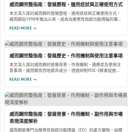
威而鋼完整指南：發展歷程、適用症狀與正確使用方式
本文深入探討威而鋼的發展歷程、適用症狀與正確使用方式。
威而鋼自1998年推出以來，成為治療男性勃起功能障礙的重要
藥物。文章詳細介紹其作用機理、使用注意事項、可能的副作
READ MORE →
用，以及相關研究成果，幫助讀者全面了解這類藥物並在醫師
指導下做出明智決定。
威而鋼完整指南：發展歷史、作用機制與使用注意事項
本文深入探討威而鋼的發展背景、作用機制、適應症及使用注
意事項。威而鋼含西地那非成分，透過抑制PDE-5酵素促進血
管擴張，有效治療男性勃起功能障礙。使用前應經醫師評估，
READ MORE →
注意禁忌症與副作用，確保用藥安全。
威而鋼完整指南：發展背景、作用機制、副作用與市場
表現深度解析
威而鋼是專門治療男性勃起功能障礙（ED）的處方藥物，由輝