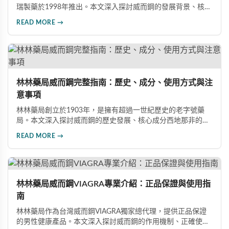
瑞製藥於1998年推出。本文深入探討威而鋼的發展背景、核心
成分西地那非的作用機制、常見副作用如頭痛和臉部發紅，以
READ MORE →
及全球年銷售額超過23億美元的市場表現，幫助讀者全面了解
這款革命性藥品。
林林藥局威而鋼完整指南：歷史、成分、使用方式與注
意事項
林林藥局創立於1903年，是擁有超過一世紀歷史的老字號藥
局。本文深入探討威而鋼的歷史發展、核心成分西地那非的作
用機制、正確使用方式（50mg與100mg規格選擇）、服用注
READ MORE →
意事項，以及與犀利士等其他男性健康產品的比較，幫助讀者
全面瞭解並安全使用相關產品。
林林藥局威而鋼VIAGRA專業介紹：正品保證與使用指
南
林林藥局作為台灣威而鋼VIAGRA獨家總代理，提供正品保證
的男性健康產品。本文深入探討威而鋼的作用機制、正確使用