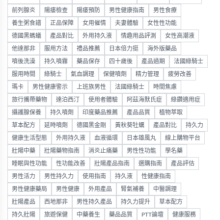
前列腺炎
陽痿檢查
陽痿預防
男性健康指南
男性食療
養生粥食譜
正品保障
女用催情
夫妻體驗
女性性功能
德國黑螞蟻
產品對比
外用持久液
情趣用品評測
女性高潮液
他達那非
服用方法
禮品推薦
日本倍力挺
海外版藥品
噴後洗澡
持久噴霧
藥品保存
四十歲後
產品過期
法國綠騎士
服用時間
綠騎士
氣血調理
保健噴劑
精力管理
疲勞改善
瑪卡
男性健康警示
上班族男性
法國綠騎士
時間焦慮
旅行攜帶藥物
達泊西汀
使用者體驗
阿茲海默氏症
綠鑽適用症
攝護腺保養
持久噴劑
印度藥品推薦
產品品質
植物萃取
草本配方
延時噴劑
德國黑金剛
黃秋葵牡蠣
產品對比
持久力
健康生活型態
外用持久液
血液循環
日本雄風丸
線上購物平台
壯陽中藥
壯陽藥物指南
消炎止痛藥
男性性功能
學名藥
睡眠與性功能
性功能改善
壯陽產品指南
選購指南
產品評估
男性活力
男性持久力
使用指南
持久液
性健康指南
男性健康藥局
男性健康
外用產品
腎氣補養
中醫調理
壯陽產品
西地那非
男性持久產品
持久力提升
草本配方
持久壯陽
旅遊保健
中藥養生
藥品品質
PTT論壇
健康服務