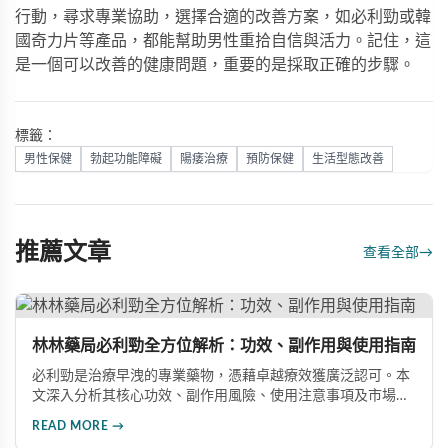
行動，尋求專業協助，選擇合適的改善方案，如
必利勁
或
韓
國奇力片
等產品，都能幫助男性重拾自信與活力。記住，這
是一個可以改善的健康問題，重要的是採取正確的步驟。
標籤：
男性保健
勃起功能障礙
陽痿治療
預防保健
生活型態改善
推薦文章
查看全部
→
林林藥局必利勁全方位解析：功效、副作用與使用指南
必利勁是治療早洩的專業藥物，憑藉卓越療效獲廣泛認可。本
文深入分析其核心功效、副作用風險、使用注意事項及市場發
展前景，助您全面了解產品特性並做出明智選擇。
READ MORE →