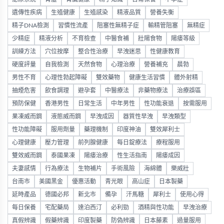
遺傳性疾病
生殖健康
生殖感染
精液品質
營養失衡
精子DNA檢測
習慣性流產
阻塞性無精子症
輸精管阻塞
無精症
少精症
精液分析
不育檢查
中醫食補
壯陽食物
陽痿等級
訓練方法
穴位按摩
整合性治療
早洩迷思
性健康教育
硬度評量
自我檢測
天然食物
心理治療
營養補充
晨勃
男性不育
心理性勃起障礙
雙效藥物
健康生活習慣
體外射精
抽煙危害
飲食調理
避孕套
中醫療法
非藥物療法
治療誤區
預防保健
香港男性
日常生活
中年男性
性功能衰退
按需服用
果凍威而鋼
液態威而鋼
早洩成因
器質性早洩
早洩類型
性功能障礙
服用劑量
藥理機制
印度神油
雙效犀利士
心理健康
壓力管理
前列腺健康
每日錠療法
療程服用
雙效威而鋼
泰國果凍
陽痿治療
性生活指南
陽痿成因
夫妻感情
行為療法
生物補片
手術風險
海綿體
樂威壯
台南市
美國黑金
優惠活動
青光眼
高山症
日本製藥
延時產品
德國必邦
新北市
備孕
汗馬糖
犀利士
使用心得
每日保養
宅配藥局
達泊西汀
必利勁
酒精與性功能
早洩治療
真假辨識
假藥辨識
印度製藥
防偽辨識
日本藤素
過量服用