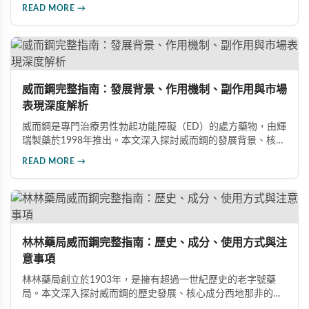
管擴張，有效治療男性勃起功能障礙。使用前應經醫師評估，
READ MORE →
注意禁忌症與副作用，確保用藥安全。
威而鋼完整指南：發展背景、作用機制、副作用與市場
表現深度解析
威而鋼是專門治療男性勃起功能障礙（ED）的處方藥物，由輝
瑞製藥於1998年推出。本文深入探討威而鋼的發展背景、核心
成分西地那非的作用機制、常見副作用如頭痛和臉部發紅，以
READ MORE →
及全球年銷售額超過23億美元的市場表現，幫助讀者全面了解
這款革命性藥品。
林林藥局威而鋼完整指南：歷史、成分、使用方式與注
意事項
林林藥局創立於1903年，是擁有超過一世紀歷史的老字號藥
局。本文深入探討威而鋼的歷史發展、核心成分西地那非的作
用機制、正確使用方式（50mg與100mg規格選擇）、服用注