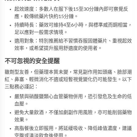
起效速度：多數人在服下後15至30分鐘內即可察覺反
應，較傳統藥片快約15分鐘。
持續時長：藥效可維持4至6小時，與標準威而鋼相當，
足以應對一般需求情境。
適用對象：特別推薦給不習慣吞服固體藥片、重視起效
效率，或希望提升服用舒適度的使用者。
不可忽視的安全提醒
雖劑型友善，但藥理本質未變，常見副作用如頭痛、臉部潮
紅、鼻塞、輕微消化不適或短暫視覺變化仍可能發生。以下
三點務必謹記：
嚴禁與硝酸鹽類心血管藥物併用，恐引發危及生命的低
血壓。
避免大量飲酒，不僅加劇副作用風險，亦可能削弱藥物
效果。
高脂餐後立即服用，將延緩吸收、降低峰值濃度，建議
空腹或清淡飲食後使用。