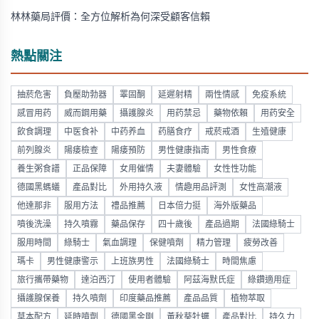
林林藥局評價：全方位解析為何深受顧客信賴
熱點關注
抽菸危害
負壓助勃器
睪固酮
延遲射精
兩性情感
免疫系統
感冒用药
威而鋼用藥
攝護腺炎
用药禁忌
藥物依賴
用药安全
飲食調理
中医食补
中药养血
药膳食疗
戒菸戒酒
生殖健康
前列腺炎
陽痿檢查
陽痿預防
男性健康指南
男性食療
養生粥食譜
正品保障
女用催情
夫妻體驗
女性性功能
德國黑螞蟻
產品對比
外用持久液
情趣用品評測
女性高潮液
他達那非
服用方法
禮品推薦
日本倍力挺
海外版藥品
噴後洗澡
持久噴霧
藥品保存
四十歲後
產品過期
法國綠騎士
服用時間
綠騎士
氣血調理
保健噴劑
精力管理
疲勞改善
瑪卡
男性健康警示
上班族男性
法國綠騎士
時間焦慮
旅行攜帶藥物
達泊西汀
使用者體驗
阿茲海默氏症
綠鑽適用症
攝護腺保養
持久噴劑
印度藥品推薦
產品品質
植物萃取
草本配方
延時噴劑
德國黑金剛
黃秋葵牡蠣
產品對比
持久力