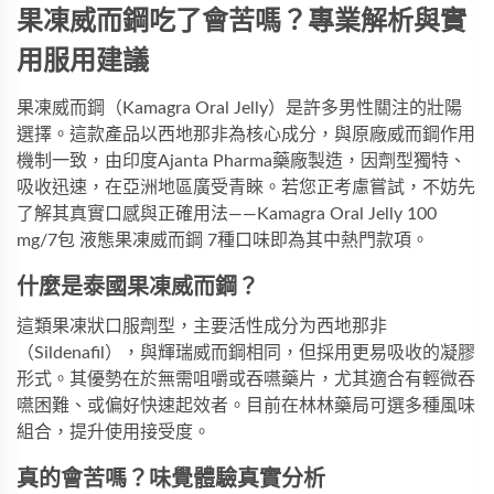
果凍威而鋼吃了會苦嗎？專業解析與實
用服用建議
果凍威而鋼（Kamagra Oral Jelly）是許多男性關注的壯陽
選擇。這款產品以西地那非為核心成分，與原廠威而鋼作用
機制一致，由印度Ajanta Pharma藥廠製造，因劑型獨特、
吸收迅速，在亞洲地區廣受青睞。若您正考慮嘗試，不妨先
了解其真實口感與正確用法——
Kamagra Oral Jelly 100 
mg/7包 液態果凍威而鋼 7種口味
即為其中熱門款項。
什麼是泰國果凍威而鋼？
這類果凍狀口服劑型，主要活性成分为西地那非
（Sildenafil），與輝瑞威而鋼相同，但採用更易吸收的凝膠
形式。其優勢在於無需咀嚼或吞嚥藥片，尤其適合有輕微吞
嚥困難、或偏好快速起效者。目前在
林林藥局
可選多種風味
組合，提升使用接受度。
真的會苦嗎？味覺體驗真實分析