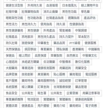
健康生活型態
外用持久液
血液循環
日本雄風丸
線上購物平台
壯陽中藥
壯陽藥物指南
消炎止痛藥
男性性功能
學名藥
睡眠與性功能
性功能改善
壯陽產品指南
選購指南
產品評估
男性活力
男性持久力
使用指南
持久液
性健康指南
男性健康藥局
男性健康
外用產品
腎氣補養
中醫調理
壯陽產品
西地那非
男性持久產品
持久力提升
草本配方
持久壯陽
旅遊保健
中藥養生
藥品品質
PTT論壇
健康服務
天然保健品
病因學說
專業藥局
隱私保護
香港藥局
中國藥局
保健品
線上問診
品質保證
草藥製劑
自然療法
中醫藥文化
心理諮詢
未經處方購藥
合法購藥
中醫傳承
數位化服務
大樹藥局
專業諮詢
健康檢測服務
用藥諮詢
用藥安全
品牌發展
技術創新
果貿藥局
貼心服務
藥局電話
電話服務
客戶服務
藥局特色
藥局服務特色
誠信經營
訂單管理
系統服務
線上購藥
訂單查詢
台灣醫療保健
藥品管理
食品安全
公共衛生
衛生署
公共衛生
企業發展
用藥注意事項
專業藥師團隊
物流配送
實體藥局
實體藥局
健康諮詢服務
實體店面
健康產品
用戶體驗
藥局介紹
藥局網站
電子商務