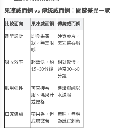
果凍威而鋼 vs 傳統威而鋼：關鍵差異一覽
比較面向
果凍威而鋼
傳統威而鋼
劑型設計
即食果凍
硬質藥片，
狀，無需咀
需完整吞服
嚼
吸收效率
起效快，約
相對較慢，
15–30分鐘
通常30–60
分鐘
服用彈性
可直接吞
建議單純以
服、混果汁
水送服
或優格
口感體驗
帶果香，但
無味，無明
底層微苦
顯感官刺激