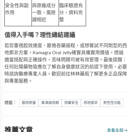
安全性與副
與原廠成分
臨床驗證充
作用
一致，風險
分，資料完
譜相近
整
值得入手嗎？理性總結建議
若您重視起效速度、厭倦吞藥過程，或想嘗試不同劑型的西
地那非方案，
Kamagra Oral Jelly
確實具備實用價值。透過
適當搭配與正確操作，苦味問題可被有效管理。最後提醒：
任何壯陽藥物皆應在了解自身健康狀況的前提下使用，必要
時諮詢醫療專業人員。歡迎前往
林林藥局
了解更多正品保障
與專業服務。
標籤：
服用劑量
果凍威而鋼
用藥安全
西地那非
男性性功能
推薦文章
查看全部
→