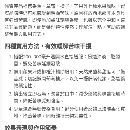
儘管產品標榜香蕉、草莓、橙子、芒果等七種水果風味，實
際品嚐時仍可能感受到明顯苦味。原因在於西地那非本身具
有強烈苦感，即使添加甜味劑與香精，也難以完全中和。這
並非品質問題，而是藥理特性使然；理解這一點，有助於調
整預期與服用方式。
四種實用方法，有效緩解苦味干擾
搭配200–300毫升溫開水直接送服：迅速沖淡口腔殘
留，避免苦味延續發散。
選用蘋果汁或柳橙汁輔助服用：天然果酸與甜度可平衡
苦感；切記避開葡萄柚汁，以免干擾肝臟代謝，影響藥
效穩定性。
擠出後立即吞嚥，勿含於口中：減少藥物與味蕾接觸時
間，降低苦味感知強度。
少量混合無糖優格食用：部分使用者反饋此法能柔化質
地、掩蓋苦味，同時維持藥物完整性。
效果表現與作用節奏