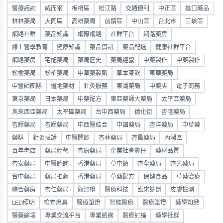
醫療諮詢
威而钢
板橋區
松江路
交通便利
中正區
進口藥品
林林藥局
大同區
高雄藥局
前鎮區
中山區
台北市
三峽區
網路社群
藥品知識
網際網路
社群平台
網路藥房
線上醫學教育
健康知識
藥品資訊
藥品配送
健康社群平台
網路藥房
宅配藥局
藥局歷史
藥局經營
中藥製作
中藥製作
松樹藥局
松柏藥局
中草藥製劑
草本茶飲
東華藥局
中醫師團隊
道地藥材
針灸服務
東湖藥局
中藥店
電子商務
東京藥局
日本藥局
中藥配方
東亞藥師大藥局
太平區藥局
馬來西亞藥局
太平區藥局
台中西藥局
德化街
杏隆藥局
杏輝藥局
杏輝藥局
中西醫結合
中國藥局
杏洋藥局
中草藥
藥膳
針灸拔罐
中醫問診
杏林藥局
杏昌藥局
內湖區
百年老店
藥局經營
杏康藥局
企業社會責任
藥材品質
杏安藥局
中醫諮詢
香港藥局
草屯鎮
杏全藥局
杏光藥局
台中藥局
藥局推薦
香港藥局
草藥配方
保健食品
草藥治療
綜合藥房
杏仁藥局
額溫槍
醫療科技
臨床診斷
皮膚檢測
LED照明
檢查燈具
醫療筆燈
智能醫療
醫療筆燈
藥學知識
醫藥論壇
專業交流平台
專業諮詢
醫療討論
藥學社群