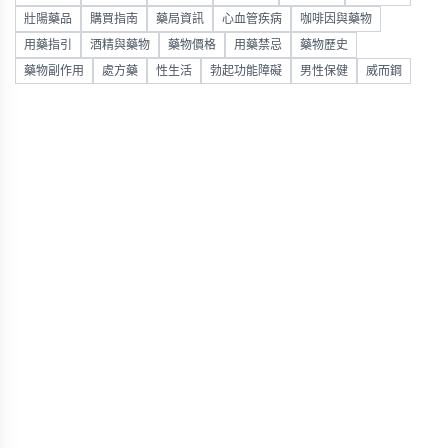
壯陽藥品
購買指南
藥局資訊
心血管疾病
咖啡因與藥物
用藥指引
酒精與藥物
藥物價格
用藥禁忌
藥物歷史
藥物副作用
處方藥
性生活
勃起功能障礙
男性保健
威而鋼