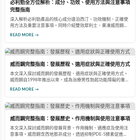
必利勁全方位解析：成分、功效、使用方法與注意事項
完整指南
深入解析必利勁產品的核心成分達泊西汀、功效機制、正確使
用方法及重要注意事項。同時介紹雙效犀利士、果凍威而鋼雙
效版等相關產品，幫助男性了解各類男性增強產品的特性，在
READ MORE →
專業指導下做出明智選擇，有效改善勃起功能問題。
威而鋼完整指南：發展歷程、適用症狀與正確使用方式
本文深入探討威而鋼的發展歷程、適用症狀與正確使用方式。
威而鋼自1998年推出以來，成為治療男性勃起功能障礙的重要
藥物。文章詳細介紹其作用機理、使用注意事項、可能的副作
READ MORE →
用，以及相關研究成果，幫助讀者全面了解這類藥物並在醫師
指導下做出明智決定。
威而鋼完整指南：發展歷史、作用機制與使用注意事項
本文深入探討威而鋼的發展背景、作用機制、適應症及使用注
意事項。威而鋼含西地那非成分，透過抑制PDE-5酵素促進血