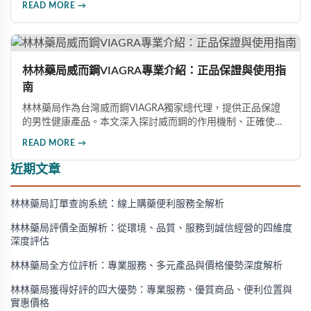
READ MORE →
意事項，以及與犀利士等其他男性健康產品的比較，幫助讀者
全面瞭解並安全使用相關產品。
林林藥局威而鋼VIAGRA專業介紹：正品保證與使用指
南
林林藥局作為台灣威而鋼VIAGRA獨家總代理，提供正品保證
的男性健康產品。本文深入探討威而鋼的作用機制、正確使用
方法、劑量選擇及注意事項，幫助消費者了解這款由輝瑞公司
READ MORE →
研發的藥品，並介紹50mg、100mg及瓶裝30顆等多種規格選
擇。
近期文章
林林藥局訂單查詢系統：線上購藥便利服務全解析
林林藥局評價全面解析：從環境、品質、服務到誠信經營的四維度
深度評估
林林藥局全方位評析：專業服務、多元產品與價格優勢深度解析
林林藥局獲得好評的四大優勢：專業服務、優質商品、便利位置與
實惠價格