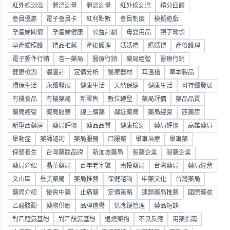
紅外線測溫
體溫測量
體溫測量
紅外線測溫
積分回饋
會員優惠
電子會員卡
紅利點數
會員制度
模擬遊戲
孕產婦關懷
孕產婦健康
公益計劃
母嬰用品
親子瑜伽
孕產婦照護
禮品推薦
產後護理
媽媽禮
媽媽禮
產後護理
電子郵件行銷
杏一藥局
醫療行銷
藥局經營
醫療行銷
健康檢測
體溫計
定價分析
醫療器材
耳溫槍
草本製品
環保生活
永續發展
健康生活
天然保健
健康生活
可持續發展
有機食品
有機藥局
新零售
數位轉型
藥局評價
藥品品質
藥局經營
藥局服務
線上購藥
鄰近藥局
藥局經營
西藥房
新型西藥房
藥局評價
藥品品質
健康檢測
藥局評價
高雄藥局
暈動症
藥師諮詢
藥局服務
口服藥
暈車治療
暈車藥
保健養生
台灣藥妝品牌
新加坡藥局
製藥企業
製藥企業
藥局介紹
晶華藥局
百年老字號
南投藥局
台灣藥局
藥局經營
文山區
景美藥局
藥局推薦
保健諮詢
中藥文化
台灣藥局
藥局介紹
優質中藥
止痛藥
定價策略
連鎖藥局推薦
國際藥妝
乙醯胺酚
藥物供應
品牌信譽
供應鏈管理
藥品短缺
對乙醯氨基酚
對乙酰氨基酚
退燒藥物
不良反應
用藥指南