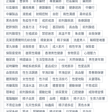
止痛藥
普拿疼
草本藥材
專業藥師
社區藥局
藥劑師
社區藥局
藥局推薦
連鎖藥局
中成藥
健康諮詢
中藥行
中藥製品
液態威
射精控制
自慰
兩性溝通
壽命延長
黑色食物
免疫性不育
戒菸戒酒
前列腺疾病
食療調理
肥胖預防
改善方法
不孕症
基因缺陷
高血脂
前列腺癌
前列腺增生
生殖感染
禁慾迷思
高溫不育
象皮腫
自我保健
克萊恩費爾特氏綜合徵
精氣氣味
精子保護
流產男人
輸精管堵塞
睪丸保養
自我檢查
睪丸炎
成人影片
假性早洩
保險套
保險套使用
器質性陽痿
香港男性健康
食物禁忌
心理壓力
糖尿病
辨證論治
生活型態改善
SSRI
天然保健品
男性更年期
延時藥物
神經系統疾病
產品成分
伐地那非
性愛品質
血管疾病
性生活調適
早洩診斷
早洩症狀
高血壓
青春期保健
體質類型
女性性慾
性冷感
性生活技巧
性愛地點
夫妻隱私
用藥風險
洗澡水溫
鋅元素
體重管理
運動保健
不育成因
隱睾症
前列腺疾病
運動壯陽
排尿異常
口腔健康
戒除壞習慣
電腦輻射
精子品質
遺精
血精
精囊炎
精子活力
生育力影響
不育症治療
先天性疾病
絲蟲病
精子過多症
黑色水果
泌尿系統
腎虛
腎臟健康
精子知識
日常保養
不孕症