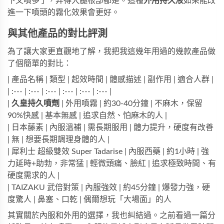
下又噴多了，弄得大腿根部都是。這種
外用持久液
如果能改
進一下噴頭的霧化效果會更好。
與其他產品的對比評測
為了讓大家更直觀地了解，我把我這幾年用過的幾款產品做
了個簡單的對比：
| 產品名稱 | 類型 | 起效時間 | 體感描述 | 副作用 | 適合人群 |
| :--- | :--- | :--- | :--- | :--- | :--- |
|
久皇持久噴劑
| 外用噴霧 | 約30-40分鐘 | 不麻木，保留
90%快感 | 基本無感 | 追求自然、怕麻木的人 |
|
日本藤素
| 內服溫補 | 需長期服用 | 體力提升，硬度有改善
| 無 | 想要長期調理身體的人 |
| 犀利士 超級雙效 Super Tadarise | 內服西藥 | 約1小時 | 強
力延時+助勃，非常猛 | 輕微頭痛、臉紅 | 追求極致時間、有
硬度需求的人 |
|
TAIZAKU 武倍對策
| 內服強效 | 約45分鐘 | 爆發力強，硬
度驚人 | 鼻塞、口乾 | 偶爾想玩「大場面」的人
其實關於內服和外用的選擇，我也糾結過。之前看過一篇分