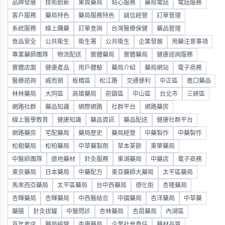
品牌發展
技術創新
果貿藥局
貼心服務
藥局電話
電話服務
客戶服務
藥局特色
藥局服務特色
誠信經營
訂單管理
系統服務
線上購藥
訂單查詢
台灣醫療保健
藥品管理
食品安全
公共衛生
衛生署
公共衛生
企業發展
用藥注意事項
專業藥師團隊
物流配送
實體藥局
實體藥局
健康諮詢服務
實體店面
健康產品
用戶體驗
藥局介紹
藥局網站
電子商務
醫療諮詢
威而钢
板橋區
松江路
交通便利
中正區
進口藥品
林林藥局
大同區
高雄藥局
前鎮區
中山區
台北市
三峽區
網路社群
藥品知識
網際網路
社群平台
網路藥房
線上醫學教育
健康知識
藥品資訊
藥品配送
健康社群平台
網路藥房
宅配藥局
藥局歷史
藥局經營
中藥製作
中藥製作
松樹藥局
松柏藥局
中草藥製劑
草本茶飲
東華藥局
中醫師團隊
道地藥材
針灸服務
東湖藥局
中藥店
電子商務
東京藥局
日本藥局
中藥配方
東亞藥師大藥局
太平區藥局
馬來西亞藥局
太平區藥局
台中西藥局
德化街
杏隆藥局
杏輝藥局
杏輝藥局
中西醫結合
中國藥局
杏洋藥局
中草藥
藥膳
針灸拔罐
中醫問診
杏林藥局
杏昌藥局
內湖區
百年老店
藥局經營
杏康藥局
企業社會責任
藥材品質