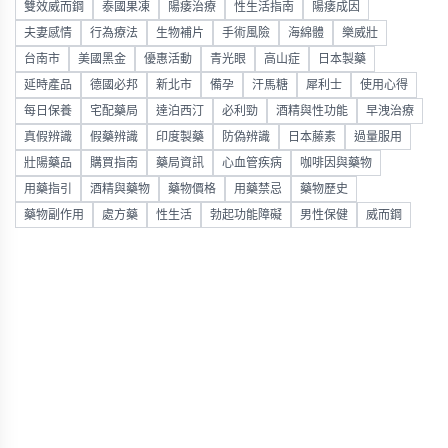
雙效威而鋼
泰國果凍
陽痿治療
性生活指南
陽痿成因
夫妻感情
行為療法
生物補片
手術風險
海綿體
樂威壯
台南市
美國黑金
優惠活動
青光眼
高山症
日本製藥
延時產品
德國必邦
新北市
備孕
汗馬糖
犀利士
使用心得
每日保養
宅配藥局
達泊西汀
必利勁
酒精與性功能
早洩治療
真假辨識
假藥辨識
印度製藥
防偽辨識
日本藤素
過量服用
壯陽藥品
購買指南
藥局資訊
心血管疾病
咖啡因與藥物
用藥指引
酒精與藥物
藥物價格
用藥禁忌
藥物歷史
藥物副作用
處方藥
性生活
勃起功能障礙
男性保健
威而鋼