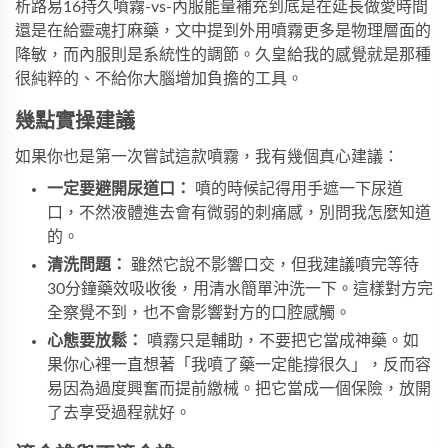
析路易16持久噴霧-vs-內服能量補充到底是在延長做愛時間
還是在給靈魂打麻藥，文中提到外用噴霧更多是物理層面的
降敏，而內服則是系統性的調節。久皇給我的感覺就是那種
很純粹的、不給你大腦增加負擔的工具。
幾點實操建議
如果你也是第一次嘗試這款噴霧，我有幾個真心建議：
一定要避開尿道口：
噴的時候記得用手遮一下尿道
口，不然液體進去會有微弱的刺痛感，別問我怎麼知道
的。
清洗問題：
雖然它說不影響口交，但我建議噴完等待
30分鐘藥效吸收後，用清水簡單沖洗一下。這樣對方完
全察覺不到，也不會影響對方的口腔感觸。
心態要放鬆：
噴霧只是輔助，不要把它當成神藥。如
果你心裡一直想著「我噴了藥一定能撐很久」，反而容
易因為過度興奮而提前繳械。把它當成一個保險，放開
了去享受過程就好。