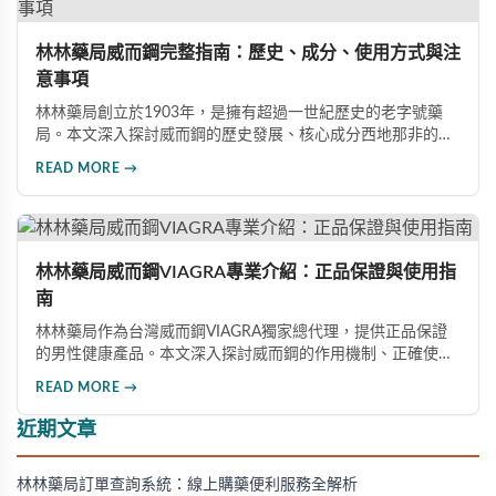
林林藥局威而鋼完整指南：歷史、成分、使用方式與注
意事項
林林藥局創立於1903年，是擁有超過一世紀歷史的老字號藥
局。本文深入探討威而鋼的歷史發展、核心成分西地那非的作
用機制、正確使用方式（50mg與100mg規格選擇）、服用注
READ MORE →
意事項，以及與犀利士等其他男性健康產品的比較，幫助讀者
全面瞭解並安全使用相關產品。
林林藥局威而鋼VIAGRA專業介紹：正品保證與使用指
南
林林藥局作為台灣威而鋼VIAGRA獨家總代理，提供正品保證
的男性健康產品。本文深入探討威而鋼的作用機制、正確使用
方法、劑量選擇及注意事項，幫助消費者了解這款由輝瑞公司
READ MORE →
研發的藥品，並介紹50mg、100mg及瓶裝30顆等多種規格選
擇。
近期文章
林林藥局訂單查詢系統：線上購藥便利服務全解析