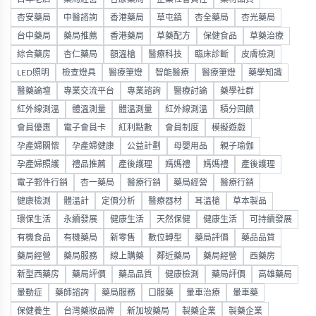
杏安藥局
中醫諮詢
香港藥局
草屯鎮
杏全藥局
杏光藥局
台中藥局
藥局推薦
香港藥局
草藥配方
保健食品
草藥治療
綜合藥房
杏仁藥局
額溫槍
醫療科技
臨床診斷
皮膚檢測
LED照明
檢查燈具
醫療筆燈
智能醫療
醫療筆燈
藥學知識
醫藥論壇
專業交流平台
專業諮詢
醫療討論
藥學社群
紅外線測溫
體溫測量
體溫測量
紅外線測溫
積分回饋
會員優惠
電子會員卡
紅利點數
會員制度
模擬遊戲
孕產婦關懷
孕產婦健康
公益計劃
母嬰用品
親子瑜伽
孕產婦照護
禮品推薦
產後護理
媽媽禮
媽媽禮
產後護理
電子郵件行銷
杏一藥局
醫療行銷
藥局經營
醫療行銷
健康檢測
體溫計
定價分析
醫療器材
耳溫槍
草本製品
環保生活
永續發展
健康生活
天然保健
健康生活
可持續發展
有機食品
有機藥局
新零售
數位轉型
藥局評價
藥品品質
藥局經營
藥局服務
線上購藥
鄰近藥局
藥局經營
西藥房
新型西藥房
藥局評價
藥品品質
健康檢測
藥局評價
高雄藥局
暈動症
藥師諮詢
藥局服務
口服藥
暈車治療
暈車藥
保健養生
台灣藥妝品牌
新加坡藥局
製藥企業
製藥企業