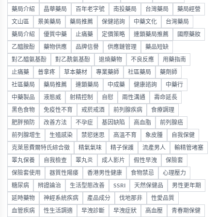
藥局介紹
晶華藥局
百年老字號
南投藥局
台灣藥局
藥局經營
文山區
景美藥局
藥局推薦
保健諮詢
中藥文化
台灣藥局
藥局介紹
優質中藥
止痛藥
定價策略
連鎖藥局推薦
國際藥妝
乙醯胺酚
藥物供應
品牌信譽
供應鏈管理
藥品短缺
對乙醯氨基酚
對乙酰氨基酚
退燒藥物
不良反應
用藥指南
止痛藥
普拿疼
草本藥材
專業藥師
社區藥局
藥劑師
社區藥局
藥局推薦
連鎖藥局
中成藥
健康諮詢
中藥行
中藥製品
液態威
射精控制
自慰
兩性溝通
壽命延長
黑色食物
免疫性不育
戒菸戒酒
前列腺疾病
食療調理
肥胖預防
改善方法
不孕症
基因缺陷
高血脂
前列腺癌
前列腺增生
生殖感染
禁慾迷思
高溫不育
象皮腫
自我保健
克萊恩費爾特氏綜合徵
精氣氣味
精子保護
流產男人
輸精管堵塞
睪丸保養
自我檢查
睪丸炎
成人影片
假性早洩
保險套
保險套使用
器質性陽痿
香港男性健康
食物禁忌
心理壓力
糖尿病
辨證論治
生活型態改善
SSRI
天然保健品
男性更年期
延時藥物
神經系統疾病
產品成分
伐地那非
性愛品質
血管疾病
性生活調適
早洩診斷
早洩症狀
高血壓
青春期保健