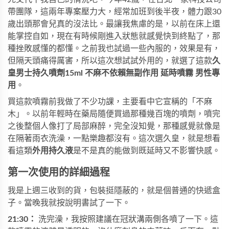
帶團隊，這兩年專案壓力大，經常加班到後半夜，體力跟30
歲出頭那會兒真的沒法比。最讓我焦慮的是，以前在床上還
能掌控自如，現在有時候剛進入狀態就感覺快到終點了，那
種挫敗感懂的都懂。之前我也試過一些內服的，效果是有，
但隔天頭痛得厲害，所以這次想試試外用的，就選了這款
久
皇男士持久噴劑15ml 不麻不依賴無副作用 延時噴霧 男性專
用
。
買這款噴霧前我做了不少功課，主要看中它宣稱的「不麻
木」。以前年輕時在藥局隨便買過那種幾百塊的噴劑，噴完
之後整個人像打了局部麻醉，完全沒知覺，那種感覺就像是
在隔著雨衣洗澡，一點樂趣都沒有。這次選久皇，就是想看
看這類
外用持久液
是不是真的能做到既延時又不影響快感。
第一次使用的詳細過程
我是上週三收到的貨，包裝挺隱蔽的，就是個普通的快遞盒
子。當晚我就按說明書試了一下。
21:30：
洗完澡，我按照建議在冠狀溝兩側各噴了一下。這