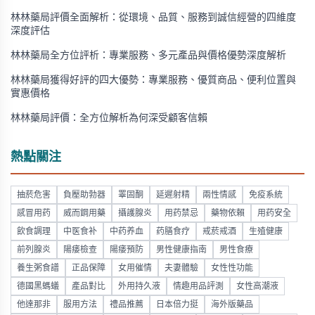
林林藥局評價全面解析：從環境、品質、服務到誠信經營的四維度
深度評估
林林藥局全方位評析：專業服務、多元產品與價格優勢深度解析
林林藥局獲得好評的四大優勢：專業服務、優質商品、便利位置與
實惠價格
林林藥局評價：全方位解析為何深受顧客信賴
熱點關注
抽菸危害
負壓助勃器
睪固酮
延遲射精
兩性情感
免疫系統
感冒用药
威而鋼用藥
攝護腺炎
用药禁忌
藥物依賴
用药安全
飲食調理
中医食补
中药养血
药膳食疗
戒菸戒酒
生殖健康
前列腺炎
陽痿檢查
陽痿預防
男性健康指南
男性食療
養生粥食譜
正品保障
女用催情
夫妻體驗
女性性功能
德國黑螞蟻
產品對比
外用持久液
情趣用品評測
女性高潮液
他達那非
服用方法
禮品推薦
日本倍力挺
海外版藥品