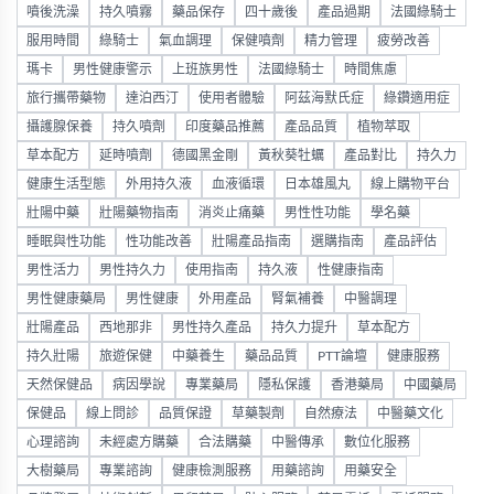
噴後洗澡
持久噴霧
藥品保存
四十歲後
產品過期
法國綠騎士
服用時間
綠騎士
氣血調理
保健噴劑
精力管理
疲勞改善
瑪卡
男性健康警示
上班族男性
法國綠騎士
時間焦慮
旅行攜帶藥物
達泊西汀
使用者體驗
阿茲海默氏症
綠鑽適用症
攝護腺保養
持久噴劑
印度藥品推薦
產品品質
植物萃取
草本配方
延時噴劑
德國黑金剛
黃秋葵牡蠣
產品對比
持久力
健康生活型態
外用持久液
血液循環
日本雄風丸
線上購物平台
壯陽中藥
壯陽藥物指南
消炎止痛藥
男性性功能
學名藥
睡眠與性功能
性功能改善
壯陽產品指南
選購指南
產品評估
男性活力
男性持久力
使用指南
持久液
性健康指南
男性健康藥局
男性健康
外用產品
腎氣補養
中醫調理
壯陽產品
西地那非
男性持久產品
持久力提升
草本配方
持久壯陽
旅遊保健
中藥養生
藥品品質
PTT論壇
健康服務
天然保健品
病因學說
專業藥局
隱私保護
香港藥局
中國藥局
保健品
線上問診
品質保證
草藥製劑
自然療法
中醫藥文化
心理諮詢
未經處方購藥
合法購藥
中醫傳承
數位化服務
大樹藥局
專業諮詢
健康檢測服務
用藥諮詢
用藥安全