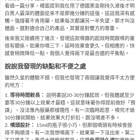
看過一篇分享，裡面提到我在用了
德國黑金剛持久液
後才明
白男人最深的體面從來不是那幾分鐘的逞強，這話我深有感
觸。強撐著不肯用藥，結果每次都讓另一半失望，那才叫沒
體面。選對適合自己的產品，其實是對雙方的尊重。
後來我又陸續用了幾次，發現這款噴霧的起效時間跟噴的量
很有關係。如果你噴三下，延時效果會更久，但相應的，快
感會稍微降低一點。我個人覺得兩下是最合適的平衡點。
說說我發現的缺點和不便之處
雖然久皇的體驗不錯，但我也發現了兩個讓我覺得不太方便
的地方：
1.
等待時間較長：
說明書說20-30分鐘起效，但我體感至少
要等30分鐘以上效果才最穩。這就意味著你得提前做好「預
謀」，沒法像內服藥那樣隨性。有一次臨時起意，噴完才過
10分鐘就開始，結果效果大打折扣，跟沒噴差不多。
2.
噴頭設計：
15ml的瓶子很小巧，但那個噴頭有時候會按
得不夠順滑。有一次我想噴兩下，結果第一下沒出來，第二