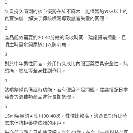
1
久皇持久噴劑的核心優勢在於不麻木，能保留約90%以上的
真實快感，解決了傳統噴霧導致感官失靈的問題。
2
產品起效需要約30-40分鐘的吸收時間，建議提前規劃，且
噴塗時需避開尿道口以防刺痛。
3
對於中年男性而言，外用持久液比內服西藥更具安全性，無
頭痛、臉紅等全身性副作用。
4
該噴劑僅具備延時功能，若有硬度不足問題，建議搭配日本
藤素等溫補類產品進行長期調理。
5
15ml容量約可使用30-40次，性價比較高，適合長期有延時
需求但抗拒藥物依賴的用戶。
先交代下我自己的情況吧。今年42歲，在台北一家科技公司