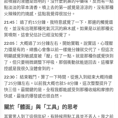
款噴霧的液體是透明的，沒什麼刺鼻的中藥味，反而有一點
點淡淡的草本清香。噴上去的第一感覺是涼涼的，沒有那種
火辣辣的灼燒感，這點我覺得很加分。
21:45：
過了約15分鐘，我特意感覺了一下，那邊的觸覺還
在，並沒有出現那種死氣沉沉的麻木感。如果是以前那種劣
質噴劑，這會兒估計已經沒知覺了。
22:05：
大概過了35分鐘左右，開始實戰。說實話，心理壓
力還是有的，總擔心會像以前一樣幾分鐘就交代了。但這次
明顯感覺到敏感度被「壓」住了一點。就是那種你感覺快到
了，但只要稍微調整下呼吸，那個衝動就能退回去，這種掌
控感是我很久沒體會到的。
22:30：
結束戰鬥，算了一下時間，從進入到結束大概持續
了25分鐘左右。以前我大概也就5-8分鐘，這次整整提升了
快三倍。最關鍵的是，全程我都能感受到那種收縮和摩擦的
快感，最後的爆發感也很自然。
關於「體面」與「工具」的思考
其實男人到了這個年紀，有時候用點工具並不丟人。我之前