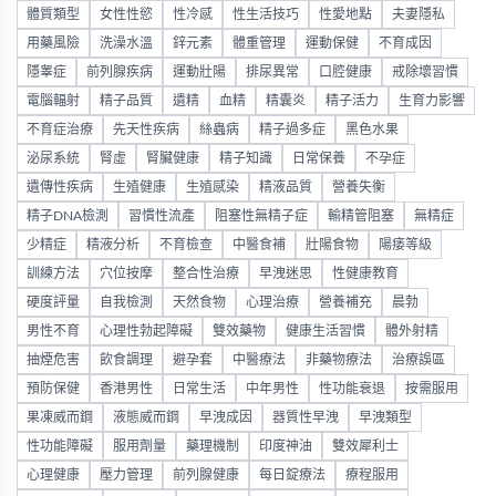
體質類型
女性性慾
性冷感
性生活技巧
性愛地點
夫妻隱私
用藥風險
洗澡水溫
鋅元素
體重管理
運動保健
不育成因
隱睾症
前列腺疾病
運動壯陽
排尿異常
口腔健康
戒除壞習慣
電腦輻射
精子品質
遺精
血精
精囊炎
精子活力
生育力影響
不育症治療
先天性疾病
絲蟲病
精子過多症
黑色水果
泌尿系統
腎虛
腎臟健康
精子知識
日常保養
不孕症
遺傳性疾病
生殖健康
生殖感染
精液品質
營養失衡
精子DNA檢測
習慣性流產
阻塞性無精子症
輸精管阻塞
無精症
少精症
精液分析
不育檢查
中醫食補
壯陽食物
陽痿等級
訓練方法
穴位按摩
整合性治療
早洩迷思
性健康教育
硬度評量
自我檢測
天然食物
心理治療
營養補充
晨勃
男性不育
心理性勃起障礙
雙效藥物
健康生活習慣
體外射精
抽煙危害
飲食調理
避孕套
中醫療法
非藥物療法
治療誤區
預防保健
香港男性
日常生活
中年男性
性功能衰退
按需服用
果凍威而鋼
液態威而鋼
早洩成因
器質性早洩
早洩類型
性功能障礙
服用劑量
藥理機制
印度神油
雙效犀利士
心理健康
壓力管理
前列腺健康
每日錠療法
療程服用