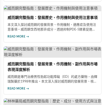
指導下做出明智決定。
威而鋼完整指南：發展歷史、作用機制與使用注意事項
本文深入探討威而鋼的發展背景、作用機制、適應症及使用注
意事項。威而鋼含西地那非成分，透過抑制PDE-5酵素促進血
管擴張，有效治療男性勃起功能障礙。使用前應經醫師評估，
READ MORE →
注意禁忌症與副作用，確保用藥安全。
威而鋼完整指南：發展背景、作用機制、副作用與市場
表現深度解析
威而鋼是專門治療男性勃起功能障礙（ED）的處方藥物，由輝
瑞製藥於1998年推出。本文深入探討威而鋼的發展背景、核心
成分西地那非的作用機制、常見副作用如頭痛和臉部發紅，以
READ MORE →
及全球年銷售額超過23億美元的市場表現，幫助讀者全面了解
這款革命性藥品。