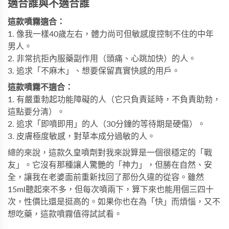
適合誰與不適合誰
這款噴霧適合：
1. 像我一樣40歲左右，體力尚可但敏感度控制不住的中年
男人。
2. 非常抗拒內服藥副作用（頭痛、心跳加快）的人。
3. 追求「不麻木」、想要保留真實快感的用戶。
這款噴霧不適合：
1. 有嚴重勃起功能障礙的人（它只負責延時，不負責助勃，
這點要分清）。
2. 追求「即噴即用」的人（30分鐘的等待期是硬傷）。
3. 皮膚極度敏感，對草本成分過敏的人。
總的來說，這款久皇噴劑對我來說算是一個很穩定的「戰
友」。它沒有那種讓人驚艷的「神力」，但勝在自然、安
全，讓我在老婆面前重新找回了那份久違的從容。雖然
15ml聽起來不多，但每次噴兩下，算下來也能用個三四十
次，性價比還是挺高的。如果你也在為「快」而煩惱，又不
想吃藥，這款噴霧值得試試看。