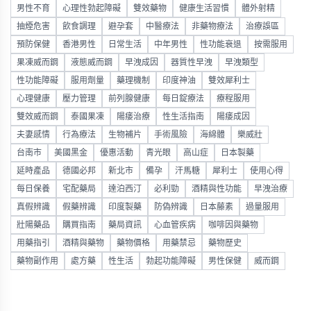
男性不育
心理性勃起障礙
雙效藥物
健康生活習慣
體外射精
抽煙危害
飲食調理
避孕套
中醫療法
非藥物療法
治療誤區
預防保健
香港男性
日常生活
中年男性
性功能衰退
按需服用
果凍威而鋼
液態威而鋼
早洩成因
器質性早洩
早洩類型
性功能障礙
服用劑量
藥理機制
印度神油
雙效犀利士
心理健康
壓力管理
前列腺健康
每日錠療法
療程服用
雙效威而鋼
泰國果凍
陽痿治療
性生活指南
陽痿成因
夫妻感情
行為療法
生物補片
手術風險
海綿體
樂威壯
台南市
美國黑金
優惠活動
青光眼
高山症
日本製藥
延時產品
德國必邦
新北市
備孕
汗馬糖
犀利士
使用心得
每日保養
宅配藥局
達泊西汀
必利勁
酒精與性功能
早洩治療
真假辨識
假藥辨識
印度製藥
防偽辨識
日本藤素
過量服用
壯陽藥品
購買指南
藥局資訊
心血管疾病
咖啡因與藥物
用藥指引
酒精與藥物
藥物價格
用藥禁忌
藥物歷史
藥物副作用
處方藥
性生活
勃起功能障礙
男性保健
威而鋼