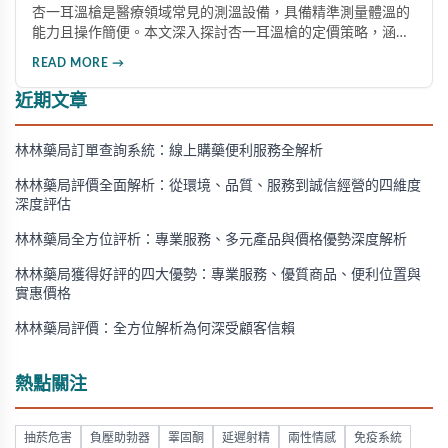
杏一耳溫槍是醫療領域常見的測溫設備，具備精準測量體溫的
能力且操作簡便。本文深入探討杏一耳溫槍的定價策略，涵蓋
基本價格區間、品牌效應、購買管道價差及市場供需影響，為
READ MORE →
讀者提供詳盡的購買參考資訊。
近期文章
林林藥局訂單查詢系統：線上購藥便利服務全解析
林林藥局評價全面解析：從環境、品質、服務到誠信經營的四維度
深度評估
林林藥局全方位評析：專業服務、多元產品與價格優勢深度解析
林林藥局獲得好評的四大優勢：專業服務、優質商品、便利位置與
實惠價格
林林藥局評價：全方位解析為何深受顧客信賴
熱點關注
抽菸危害
負壓助勃器
睪固酮
延遲射精
兩性情感
免疫系統