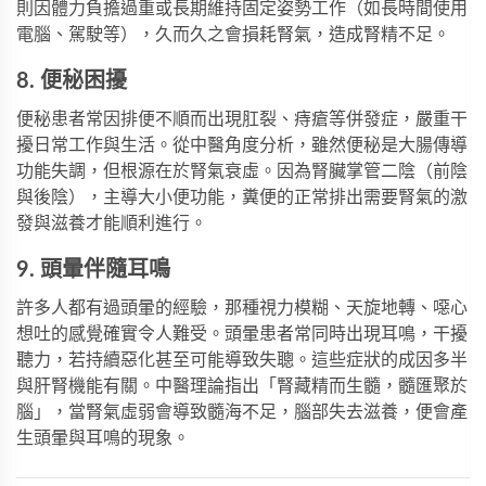
則因體力負擔過重或長期維持固定姿勢工作（如長時間使用
電腦、駕駛等），久而久之會損耗腎氣，造成腎精不足。
8. 便秘困擾
便秘患者常因排便不順而出現肛裂、痔瘡等併發症，嚴重干
擾日常工作與生活。從中醫角度分析，雖然便秘是大腸傳導
功能失調，但根源在於腎氣衰虛。因為腎臟掌管二陰（前陰
與後陰），主導大小便功能，糞便的正常排出需要腎氣的激
發與滋養才能順利進行。
9. 頭暈伴隨耳鳴
許多人都有過頭暈的經驗，那種視力模糊、天旋地轉、噁心
想吐的感覺確實令人難受。頭暈患者常同時出現耳鳴，干擾
聽力，若持續惡化甚至可能導致失聰。這些症狀的成因多半
與肝腎機能有關。中醫理論指出「腎藏精而生髓，髓匯聚於
腦」，當腎氣虛弱會導致髓海不足，腦部失去滋養，便會產
生頭暈與耳鳴的現象。