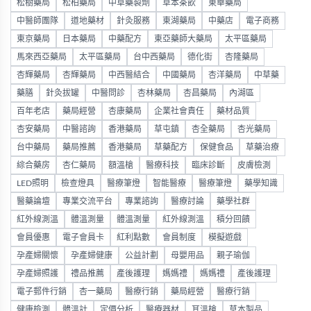
松樹藥局
松柏藥局
中草藥製劑
草本茶飲
東華藥局
中醫師團隊
道地藥材
針灸服務
東湖藥局
中藥店
電子商務
東京藥局
日本藥局
中藥配方
東亞藥師大藥局
太平區藥局
馬來西亞藥局
太平區藥局
台中西藥局
德化街
杏隆藥局
杏輝藥局
杏輝藥局
中西醫結合
中國藥局
杏洋藥局
中草藥
藥膳
針灸拔罐
中醫問診
杏林藥局
杏昌藥局
內湖區
百年老店
藥局經營
杏康藥局
企業社會責任
藥材品質
杏安藥局
中醫諮詢
香港藥局
草屯鎮
杏全藥局
杏光藥局
台中藥局
藥局推薦
香港藥局
草藥配方
保健食品
草藥治療
綜合藥房
杏仁藥局
額溫槍
醫療科技
臨床診斷
皮膚檢測
LED照明
檢查燈具
醫療筆燈
智能醫療
醫療筆燈
藥學知識
醫藥論壇
專業交流平台
專業諮詢
醫療討論
藥學社群
紅外線測溫
體溫測量
體溫測量
紅外線測溫
積分回饋
會員優惠
電子會員卡
紅利點數
會員制度
模擬遊戲
孕產婦關懷
孕產婦健康
公益計劃
母嬰用品
親子瑜伽
孕產婦照護
禮品推薦
產後護理
媽媽禮
媽媽禮
產後護理
電子郵件行銷
杏一藥局
醫療行銷
藥局經營
醫療行銷
健康檢測
體溫計
定價分析
醫療器材
耳溫槍
草本製品