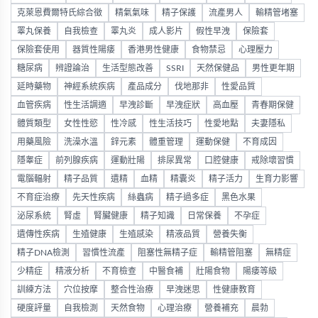
克萊恩費爾特氏綜合徵
精氣氣味
精子保護
流產男人
輸精管堵塞
睪丸保養
自我檢查
睪丸炎
成人影片
假性早洩
保險套
保險套使用
器質性陽痿
香港男性健康
食物禁忌
心理壓力
糖尿病
辨證論治
生活型態改善
SSRI
天然保健品
男性更年期
延時藥物
神經系統疾病
產品成分
伐地那非
性愛品質
血管疾病
性生活調適
早洩診斷
早洩症狀
高血壓
青春期保健
體質類型
女性性慾
性冷感
性生活技巧
性愛地點
夫妻隱私
用藥風險
洗澡水溫
鋅元素
體重管理
運動保健
不育成因
隱睾症
前列腺疾病
運動壯陽
排尿異常
口腔健康
戒除壞習慣
電腦輻射
精子品質
遺精
血精
精囊炎
精子活力
生育力影響
不育症治療
先天性疾病
絲蟲病
精子過多症
黑色水果
泌尿系統
腎虛
腎臟健康
精子知識
日常保養
不孕症
遺傳性疾病
生殖健康
生殖感染
精液品質
營養失衡
精子DNA檢測
習慣性流產
阻塞性無精子症
輸精管阻塞
無精症
少精症
精液分析
不育檢查
中醫食補
壯陽食物
陽痿等級
訓練方法
穴位按摩
整合性治療
早洩迷思
性健康教育
硬度評量
自我檢測
天然食物
心理治療
營養補充
晨勃