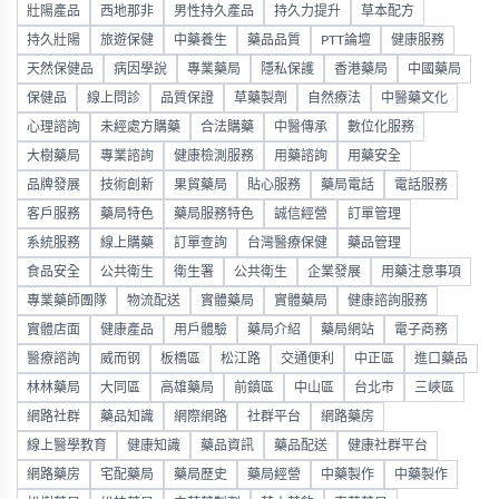
壯陽產品
西地那非
男性持久產品
持久力提升
草本配方
持久壯陽
旅遊保健
中藥養生
藥品品質
PTT論壇
健康服務
天然保健品
病因學說
專業藥局
隱私保護
香港藥局
中國藥局
保健品
線上問診
品質保證
草藥製劑
自然療法
中醫藥文化
心理諮詢
未經處方購藥
合法購藥
中醫傳承
數位化服務
大樹藥局
專業諮詢
健康檢測服務
用藥諮詢
用藥安全
品牌發展
技術創新
果貿藥局
貼心服務
藥局電話
電話服務
客戶服務
藥局特色
藥局服務特色
誠信經營
訂單管理
系統服務
線上購藥
訂單查詢
台灣醫療保健
藥品管理
食品安全
公共衛生
衛生署
公共衛生
企業發展
用藥注意事項
專業藥師團隊
物流配送
實體藥局
實體藥局
健康諮詢服務
實體店面
健康產品
用戶體驗
藥局介紹
藥局網站
電子商務
醫療諮詢
威而钢
板橋區
松江路
交通便利
中正區
進口藥品
林林藥局
大同區
高雄藥局
前鎮區
中山區
台北市
三峽區
網路社群
藥品知識
網際網路
社群平台
網路藥房
線上醫學教育
健康知識
藥品資訊
藥品配送
健康社群平台
網路藥房
宅配藥局
藥局歷史
藥局經營
中藥製作
中藥製作