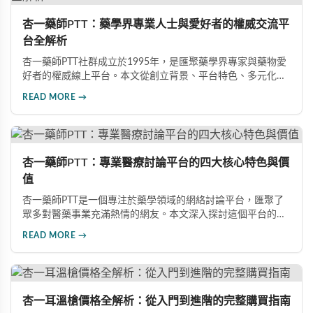
杏一藥師PTT：藥學界專業人士與愛好者的權威交流平
台全解析
杏一藥師PTT社群成立於1995年，是匯聚藥學界專家與藥物愛
好者的權威線上平台。本文從創立背景、平台特色、多元化討
論空間及未來展望四大維度，深入解析這個擁有二十餘年歷史
READ MORE →
的專業社群，探討其如何在藥物資訊交流領域建立業界標杆地
位。
杏一藥師PTT：專業醫療討論平台的四大核心特色與價
值
杏一藥師PTT是一個專注於藥學領域的網絡討論平台，匯聚了
眾多對醫藥事業充滿熱情的網友。本文深入探討這個平台的四
大核心特色：活躍的社區討論氣氛、專業醫療人士提供指導、
READ MORE →
知識共享與專業成長機會，以及提升醫療人員交流效率。無論
是專業醫學問題還是經驗分享，都能滿足不同使用者的需求，
成為推動醫療領域進步的重要力量。
杏一耳溫槍價格全解析：從入門到進階的完整購買指南