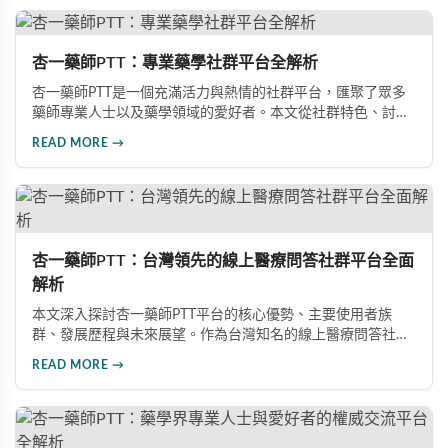
杏一藥師PTT：專業藥學社群平台全解析
杏一藥師PTT是一個充滿活力與熱情的社群平台，匯聚了眾多
藥師專業人士以及藥學領域的愛好者。本文從社群特色、討論
主題、互動模式以及藥師資源四個面向，深入介紹杏一藥師
READ MORE →
PTT的各個層面，包括高度專業性、多元化討論、互助文化等
特色。
杏一藥師PTT：台灣領先的線上醫療問答社群平台全面
解析
本文深入探討杏一藥師PTT平台的核心優勢、主要使用者族
群、發展歷程與未來展望。作為台灣知名的線上醫療問答社
群，該平台擁有完整的醫學知識庫、嚴謹的社群管理機制，以
READ MORE →
及醫師身份認證系統，為大眾提供專業可靠的醫療諮詢服務，
並將持續探索AI技術應用以提升服務品質。