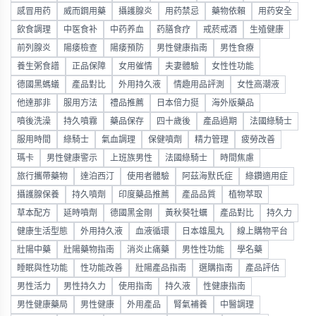
感冒用药
威而鋼用藥
攝護腺炎
用药禁忌
藥物依賴
用药安全
飲食調理
中医食补
中药养血
药膳食疗
戒菸戒酒
生殖健康
前列腺炎
陽痿檢查
陽痿預防
男性健康指南
男性食療
養生粥食譜
正品保障
女用催情
夫妻體驗
女性性功能
德國黑螞蟻
產品對比
外用持久液
情趣用品評測
女性高潮液
他達那非
服用方法
禮品推薦
日本倍力挺
海外版藥品
噴後洗澡
持久噴霧
藥品保存
四十歲後
產品過期
法國綠騎士
服用時間
綠騎士
氣血調理
保健噴劑
精力管理
疲勞改善
瑪卡
男性健康警示
上班族男性
法國綠騎士
時間焦慮
旅行攜帶藥物
達泊西汀
使用者體驗
阿茲海默氏症
綠鑽適用症
攝護腺保養
持久噴劑
印度藥品推薦
產品品質
植物萃取
草本配方
延時噴劑
德國黑金剛
黃秋葵牡蠣
產品對比
持久力
健康生活型態
外用持久液
血液循環
日本雄風丸
線上購物平台
壯陽中藥
壯陽藥物指南
消炎止痛藥
男性性功能
學名藥
睡眠與性功能
性功能改善
壯陽產品指南
選購指南
產品評估
男性活力
男性持久力
使用指南
持久液
性健康指南
男性健康藥局
男性健康
外用產品
腎氣補養
中醫調理