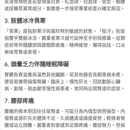
尿液常規檢查若發現蛋白質、紅血球、白血球、管型、酮體
或尿糖等異常成分，皆應進一步接受專業檢查以確定原因。
3. 肢體冰冷畏寒
「畏寒」是指對寒冷與風吹特別敏感的狀態。「肢冷」則是
指雙手雙腳冰涼，嚴重者寒冷感可延伸至手肘與膝蓋。這類
症狀常伴隨腰部與膝關節痠痛、精神疲勞、懶得說話、口淡
無味等腎虛表現。
6. 頭暈乏力伴隨睡眠障礙
腎髒負責滋養與溫煦其他臟腑，若其他器官長期患病未癒，
便容易連帶損傷腎臟。臨床上，慢性肝炎、冠狀動脈心臟
病、氣喘、高血壓等慢性病患者，常同時出現腎虛的症狀。
7. 腰部疼痛
腰痛的根本原因往往是腎虛，可區分為內傷型與勞損型。內
傷腎虛源於先天體質不足、久病體虛或過度疲勞；輕微者彎
腰或站立困難，嚴重者則會感到足跟疼痛、腰部無力。勞損