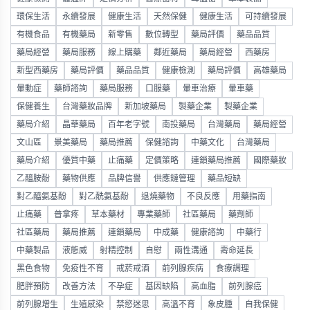
環保生活
永續發展
健康生活
天然保健
健康生活
可持續發展
有機食品
有機藥局
新零售
數位轉型
藥局評價
藥品品質
藥局經營
藥局服務
線上購藥
鄰近藥局
藥局經營
西藥房
新型西藥房
藥局評價
藥品品質
健康檢測
藥局評價
高雄藥局
暈動症
藥師諮詢
藥局服務
口服藥
暈車治療
暈車藥
保健養生
台灣藥妝品牌
新加坡藥局
製藥企業
製藥企業
藥局介紹
晶華藥局
百年老字號
南投藥局
台灣藥局
藥局經營
文山區
景美藥局
藥局推薦
保健諮詢
中藥文化
台灣藥局
藥局介紹
優質中藥
止痛藥
定價策略
連鎖藥局推薦
國際藥妝
乙醯胺酚
藥物供應
品牌信譽
供應鏈管理
藥品短缺
對乙醯氨基酚
對乙酰氨基酚
退燒藥物
不良反應
用藥指南
止痛藥
普拿疼
草本藥材
專業藥師
社區藥局
藥劑師
社區藥局
藥局推薦
連鎖藥局
中成藥
健康諮詢
中藥行
中藥製品
液態威
射精控制
自慰
兩性溝通
壽命延長
黑色食物
免疫性不育
戒菸戒酒
前列腺疾病
食療調理
肥胖預防
改善方法
不孕症
基因缺陷
高血脂
前列腺癌
前列腺增生
生殖感染
禁慾迷思
高溫不育
象皮腫
自我保健