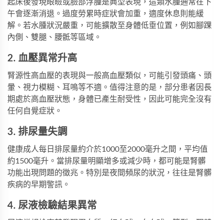
起床後發現眼瞼或臉部浮腫是典型表現，這類水腫通常在下
午會逐漸消退。過度勞累時症狀會加重，適度休息則能緩
解。若水腫狀況嚴重，可能擴散至身體低垂位置，例如腳踝
內側、雙腿、腰骶等區域。
2. 血壓異常升高
腎源性高血壓的表現與一般高血壓類似，可能引發頭痛、頭
暈、視力模糊、耳鳴等不適。值得注意的是，部分患者因長
期處於高血壓狀態，身體已產生耐受性，因此可能完全沒有
任何自覺症狀。
3. 排尿量失調
健康成人每日排尿量約介於1000至2000毫升之間，平均值
約1500毫升。當排尿量明顯增多或減少時，都可能是腎髒
功能出現問題的徵兆。特別是夜間頻尿的狀況，往往是腎髒
疾病的早期警訊。
4. 尿液檢驗結果異常