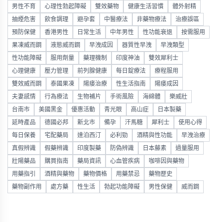
男性不育
心理性勃起障礙
雙效藥物
健康生活習慣
體外射精
抽煙危害
飲食調理
避孕套
中醫療法
非藥物療法
治療誤區
預防保健
香港男性
日常生活
中年男性
性功能衰退
按需服用
果凍威而鋼
液態威而鋼
早洩成因
器質性早洩
早洩類型
性功能障礙
服用劑量
藥理機制
印度神油
雙效犀利士
心理健康
壓力管理
前列腺健康
每日錠療法
療程服用
雙效威而鋼
泰國果凍
陽痿治療
性生活指南
陽痿成因
夫妻感情
行為療法
生物補片
手術風險
海綿體
樂威壯
台南市
美國黑金
優惠活動
青光眼
高山症
日本製藥
延時產品
德國必邦
新北市
備孕
汗馬糖
犀利士
使用心得
每日保養
宅配藥局
達泊西汀
必利勁
酒精與性功能
早洩治療
真假辨識
假藥辨識
印度製藥
防偽辨識
日本藤素
過量服用
壯陽藥品
購買指南
藥局資訊
心血管疾病
咖啡因與藥物
用藥指引
酒精與藥物
藥物價格
用藥禁忌
藥物歷史
藥物副作用
處方藥
性生活
勃起功能障礙
男性保健
威而鋼