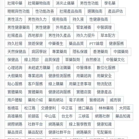
壯陽中藥
壯陽藥物指南
消炎止痛藥
男性性功能
學名藥
睡眠與性功能
性功能改善
壯陽產品指南
選購指南
產品評估
男性活力
男性持久力
使用指南
持久液
性健康指南
男性健康藥局
男性健康
外用產品
腎氣補養
中醫調理
壯陽產品
西地那非
男性持久產品
持久力提升
草本配方
持久壯陽
旅遊保健
中藥養生
藥品品質
PTT論壇
健康服務
天然保健品
病因學說
專業藥局
隱私保護
香港藥局
中國藥局
保健品
線上問診
品質保證
草藥製劑
自然療法
中醫藥文化
心理諮詢
未經處方購藥
合法購藥
中醫傳承
數位化服務
大樹藥局
專業諮詢
健康檢測服務
用藥諮詢
用藥安全
貼心服務
客戶服務
線上購藥
用藥注意事項
物流配送
實體藥局
實體藥局
健康諮詢服務
實體店面
健康產品
用戶體驗
藥局介紹
藥局網站
電子商務
醫療諮詢
威而钢
板橋區
松江路
交通便利
中正區
進口藥品
林林藥局
大同區
高雄藥局
前鎮區
中山區
台北市
三峽區
網路社群
藥品知識
網際網路
社群平台
網路藥房
線上醫學教育
健康知識
藥品資訊
藥品配送
健康社群平台
網路藥房
宅配藥局