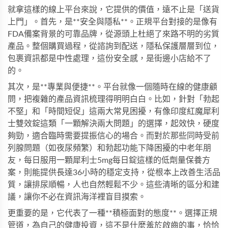
就拿這樣的線上平台來說，它提供的價值，遠不止是「送貨
上門」。首先，是**安全與隱私**。正規平台對接的是像有
FDA備案背景的可靠品牌，從源頭上杜絕了來路不明的劣質
產品。整個購買過程，從諮詢到配送，隱私保護層層到位，
包裹資訊都是中性處理，這份安全感，是街邊小店給不了
的。
其次，是**專業與便捷**。平台就像一個隨時在線的健康顧
問，把複雜的產品資訊梳理得明明白白。比如，針對「勃起
不堅」和「時間短促」這兩大常見困擾，有像
印度紅魔犀利
士雙效錠
這類「一顆解決兩大問題」的選擇，起效快，硬度
夠勁，適合臨時需要提振信心的場合。而對於那些同時受前
列腺問題（如夜尿頻繁）和勃起功能下降困擾的中老年朋
友，每日服用一顆
犀利士5mg每日錠
這樣的低劑量保養方
案，則能提供長達36小時的穩定支持，從根本上改善生活品
質，讓排尿順暢，人也自然輕鬆不少。這些清晰的區分和建
議，讓你不必在資訊海洋裡盲目摸索。
更重要的是，它代表了一種**積極面對的態度**。選擇正規
管道，為自己的健康投資，這不是什麼羞於啟齒的事，恰恰