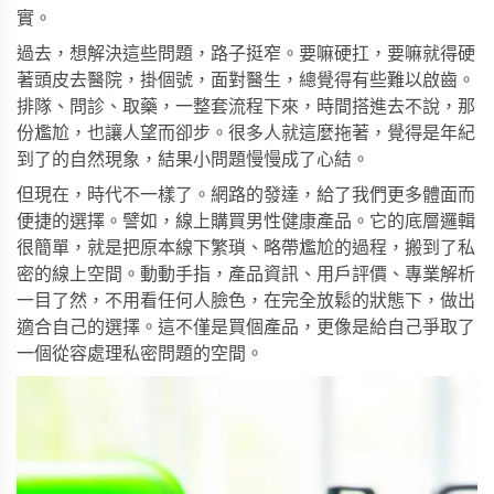
實。
過去，想解決這些問題，路子挺窄。要嘛硬扛，要嘛就得硬
著頭皮去醫院，掛個號，面對醫生，總覺得有些難以啟齒。
排隊、問診、取藥，一整套流程下來，時間搭進去不說，那
份尷尬，也讓人望而卻步。很多人就這麼拖著，覺得是年紀
到了的自然現象，結果小問題慢慢成了心結。
但現在，時代不一樣了。網路的發達，給了我們更多體面而
便捷的選擇。譬如，線上購買男性健康產品。它的底層邏輯
很簡單，就是把原本線下繁瑣、略帶尷尬的過程，搬到了私
密的線上空間。動動手指，產品資訊、用戶評價、專業解析
一目了然，不用看任何人臉色，在完全放鬆的狀態下，做出
適合自己的選擇。這不僅是買個產品，更像是給自己爭取了
一個從容處理私密問題的空間。