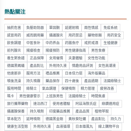
熱點關注
抽菸危害
負壓助勃器
睪固酮
延遲射精
兩性情感
免疫系統
感冒用药
威而鋼用藥
攝護腺炎
用药禁忌
藥物依賴
用药安全
飲食調理
中医食补
中药养血
药膳食疗
戒菸戒酒
生殖健康
前列腺炎
陽痿檢查
陽痿預防
男性健康指南
男性食療
養生粥食譜
正品保障
女用催情
夫妻體驗
女性性功能
德國黑螞蟻
產品對比
外用持久液
情趣用品評測
女性高潮液
他達那非
服用方法
禮品推薦
日本倍力挺
海外版藥品
噴後洗澡
持久噴霧
藥品保存
四十歲後
產品過期
法國綠騎士
服用時間
綠騎士
氣血調理
保健噴劑
精力管理
疲勞改善
瑪卡
男性健康警示
上班族男性
法國綠騎士
時間焦慮
旅行攜帶藥物
達泊西汀
使用者體驗
阿茲海默氏症
綠鑽適用症
攝護腺保養
持久噴劑
印度藥品推薦
產品品質
植物萃取
草本配方
延時噴劑
德國黑金剛
黃秋葵牡蠣
產品對比
持久力
健康生活型態
外用持久液
血液循環
日本雄風丸
線上購物平台