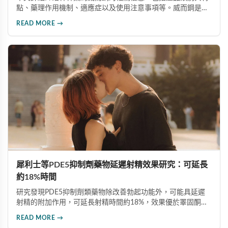
點、藥理作用機制、適應症以及使用注意事項等。威而鋼是口
服治療男性勃起功能障礙的藥品，主要成分為西地那非，屬於
READ MORE →
PDE5抑制劑。通過本文使讀者對威而鋼有更全面的瞭解，提
高用藥安全意識。
犀利士等PDE5抑制劑藥物延遲射精效果研究：可延長
約18%時間
研究發現PDE5抑制劑類藥物除改善勃起功能外，可能具延遲
射精的附加作用，可延長射精時間約18%，效果優於睪固酮補
充療法或生活型態改變。台大醫師提醒，膽固醇正常的男性不
READ MORE →
應隨意服用，治療勃起功能障礙應在醫師指導下使用正規藥