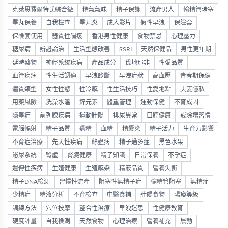
克萊恩費爾特氏綜合徵
精氣氣味
精子保護
流產男人
輸精管堵塞
睪丸保養
自我檢查
睪丸炎
成人影片
假性早洩
保險套
保險套使用
器質性陽痿
香港男性健康
食物禁忌
心理壓力
糖尿病
辨證論治
生活型態改善
SSRI
天然保健品
男性更年期
延時藥物
神經系統疾病
產品成分
伐地那非
性愛品質
血管疾病
性生活調適
早洩診斷
早洩症狀
高血壓
青春期保健
體質類型
女性性慾
性冷感
性生活技巧
性愛地點
夫妻隱私
用藥風險
洗澡水溫
鋅元素
體重管理
運動保健
不育成因
隱睾症
前列腺疾病
運動壯陽
排尿異常
口腔健康
戒除壞習慣
電腦輻射
精子品質
遺精
血精
精囊炎
精子活力
生育力影響
不育症治療
先天性疾病
絲蟲病
精子過多症
黑色水果
泌尿系統
腎虛
腎臟健康
精子知識
日常保養
不孕症
遺傳性疾病
生殖健康
生殖感染
精液品質
營養失衡
精子DNA檢測
習慣性流產
阻塞性無精子症
輸精管阻塞
無精症
少精症
精液分析
不育檢查
中醫食補
壯陽食物
陽痿等級
訓練方法
穴位按摩
整合性治療
早洩迷思
性健康教育
硬度評量
自我檢測
天然食物
心理治療
營養補充
晨勃