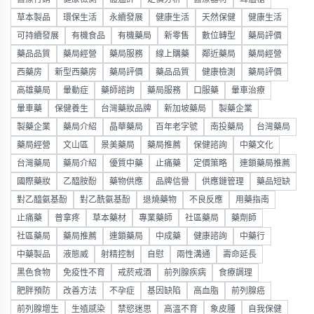
草本製品
環保生活
永續發展
健康生活
天然保健
健康生活
可持續發展
有機食品
有機藥局
新零售
數位轉型
藥局評價
藥品品質
藥局經營
藥局服務
線上購藥
鄰近藥局
藥局經營
西藥房
新型西藥房
藥局評價
藥品品質
健康檢測
藥局評價
高雄藥局
暈動症
藥師諮詢
藥局服務
口服藥
暈車治療
暈車藥
保健養生
台灣藥妝品牌
新加坡藥局
製藥企業
製藥企業
藥局介紹
晶華藥局
百年老字號
南投藥局
台灣藥局
藥局經營
文山區
景美藥局
藥局推薦
保健諮詢
中藥文化
台灣藥局
藥局介紹
優質中藥
止痛藥
定價策略
連鎖藥局推薦
國際藥妝
乙醯胺酚
藥物供應
品牌信譽
供應鏈管理
藥品短缺
對乙醯氨基酚
對乙酰氨基酚
退燒藥物
不良反應
用藥指南
止痛藥
普拿疼
草本藥材
專業藥師
社區藥局
藥劑師
社區藥局
藥局推薦
連鎖藥局
中成藥
健康諮詢
中藥行
中藥製品
液態威
射精控制
自慰
兩性溝通
壽命延長
黑色食物
免疫性不育
戒菸戒酒
前列腺疾病
食療調理
肥胖預防
改善方法
不孕症
基因缺陷
高血脂
前列腺癌
前列腺增生
生殖感染
禁慾迷思
高溫不育
象皮腫
自我保健