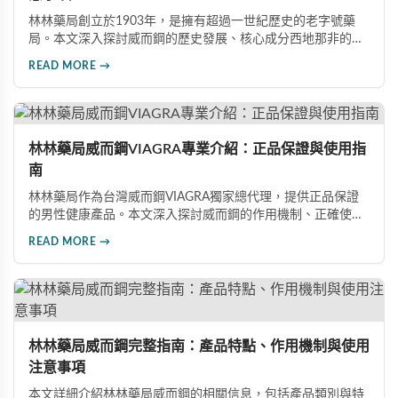
林林藥局創立於1903年，是擁有超過一世紀歷史的老字號藥
局。本文深入探討威而鋼的歷史發展、核心成分西地那非的作
用機制、正確使用方式（50mg與100mg規格選擇）、服用注
READ MORE →
意事項，以及與犀利士等其他男性健康產品的比較，幫助讀者
全面瞭解並安全使用相關產品。
林林藥局威而鋼VIAGRA專業介紹：正品保證與使用指
南
林林藥局作為台灣威而鋼VIAGRA獨家總代理，提供正品保證
的男性健康產品。本文深入探討威而鋼的作用機制、正確使用
方法、劑量選擇及注意事項，幫助消費者了解這款由輝瑞公司
READ MORE →
研發的藥品，並介紹50mg、100mg及瓶裝30顆等多種規格選
擇。
林林藥局威而鋼完整指南：產品特點、作用機制與使用
注意事項
本文詳細介紹林林藥局威而鋼的相關信息，包括產品類別與特