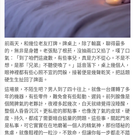
前兩天，和幾位老友打牌。牌桌上，除了輸贏，聊得最多
的，無非是身體。老張點了根菸，沒抽兩口又掐了，嘆了口
氣：「到了咱們這歲數，有些事兒，真是力不從心。不是不
想，是那『兄弟』不聽使喚了。」話音落下，桌上幾個人，
眼神裡都有些心照不宣的閃躲，接著便是幾聲乾笑，把話題
硬生生扯回了牌面。
這場景，不陌生吧？男人到了四十往上，就像一台運轉了多
年的機器，有些零件，難免會有些鬆動、遲鈍。前列腺像是
個鬧脾氣的老夥計，夜裡多起幾次，白天就總覺得沒睡醒，
整個人昏昏沉沉。更私密的那點事，也像洩了氣的皮球，硬
度、持久，都成了需要暗自掂量的問題。這些事，關起門來
是私事，可它實實在在地磨著一個人的精氣神，那份隱秘的
焦慮，就像鞋裡的一粒沙，不致命，但讓你每一步都走不踏