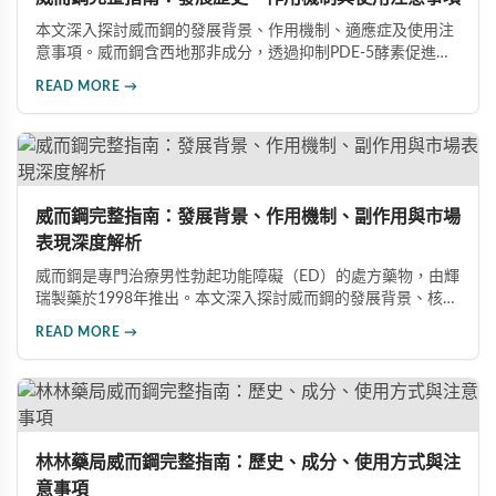
本文深入探討威而鋼的發展背景、作用機制、適應症及使用注
意事項。威而鋼含西地那非成分，透過抑制PDE-5酵素促進血
管擴張，有效治療男性勃起功能障礙。使用前應經醫師評估，
READ MORE →
注意禁忌症與副作用，確保用藥安全。
威而鋼完整指南：發展背景、作用機制、副作用與市場
表現深度解析
威而鋼是專門治療男性勃起功能障礙（ED）的處方藥物，由輝
瑞製藥於1998年推出。本文深入探討威而鋼的發展背景、核心
成分西地那非的作用機制、常見副作用如頭痛和臉部發紅，以
READ MORE →
及全球年銷售額超過23億美元的市場表現，幫助讀者全面了解
這款革命性藥品。
林林藥局威而鋼完整指南：歷史、成分、使用方式與注
意事項