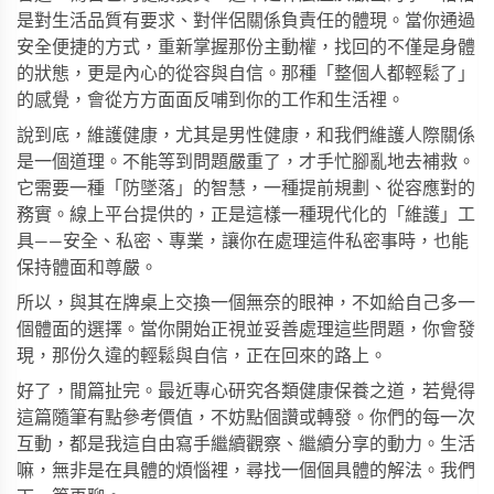
是對生活品質有要求、對伴侶關係負責任的體現。當你通過
安全便捷的方式，重新掌握那份主動權，找回的不僅是身體
的狀態，更是內心的從容與自信。那種「整個人都輕鬆了」
的感覺，會從方方面面反哺到你的工作和生活裡。
說到底，維護健康，尤其是男性健康，和我們維護人際關係
是一個道理。不能等到問題嚴重了，才手忙腳亂地去補救。
它需要一種「防墜落」的智慧，一種提前規劃、從容應對的
務實。線上平台提供的，正是這樣一種現代化的「維護」工
具——安全、私密、專業，讓你在處理這件私密事時，也能
保持體面和尊嚴。
所以，與其在牌桌上交換一個無奈的眼神，不如給自己多一
個體面的選擇。當你開始正視並妥善處理這些問題，你會發
現，那份久違的輕鬆與自信，正在回來的路上。
好了，閒篇扯完。最近專心研究各類健康保養之道，若覺得
這篇隨筆有點參考價值，不妨點個讚或轉發。你們的每一次
互動，都是我這自由寫手繼續觀察、繼續分享的動力。生活
嘛，無非是在具體的煩惱裡，尋找一個個具體的解法。我們