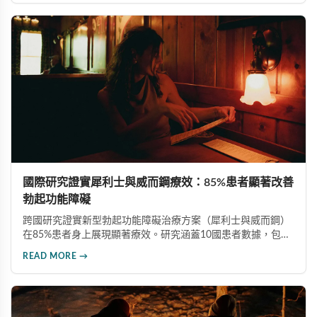
物。
國際研究證實犀利士與威而鋼療效：85%患者顯著改善
勃起功能障礙
跨國研究證實新型勃起功能障礙治療方案（犀利士與威而鋼）
在85%患者身上展現顯著療效。研究涵蓋10國患者數據，包含
嚴重共病症族群，為傳統療法（六成療效）提供更佳替代方
READ MORE →
案。此研究為endTB計畫一部分，為全球勃起功能障礙治療開
創新局。