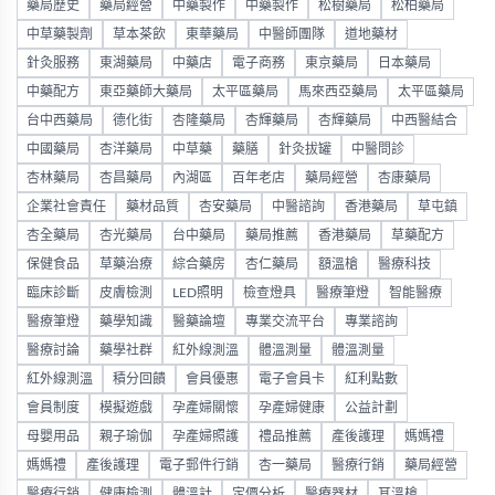
藥局歷史
藥局經營
中藥製作
中藥製作
松樹藥局
松柏藥局
中草藥製劑
草本茶飲
東華藥局
中醫師團隊
道地藥材
針灸服務
東湖藥局
中藥店
電子商務
東京藥局
日本藥局
中藥配方
東亞藥師大藥局
太平區藥局
馬來西亞藥局
太平區藥局
台中西藥局
德化街
杏隆藥局
杏輝藥局
杏輝藥局
中西醫結合
中國藥局
杏洋藥局
中草藥
藥膳
針灸拔罐
中醫問診
杏林藥局
杏昌藥局
內湖區
百年老店
藥局經營
杏康藥局
企業社會責任
藥材品質
杏安藥局
中醫諮詢
香港藥局
草屯鎮
杏全藥局
杏光藥局
台中藥局
藥局推薦
香港藥局
草藥配方
保健食品
草藥治療
綜合藥房
杏仁藥局
額溫槍
醫療科技
臨床診斷
皮膚檢測
LED照明
檢查燈具
醫療筆燈
智能醫療
醫療筆燈
藥學知識
醫藥論壇
專業交流平台
專業諮詢
醫療討論
藥學社群
紅外線測溫
體溫測量
體溫測量
紅外線測溫
積分回饋
會員優惠
電子會員卡
紅利點數
會員制度
模擬遊戲
孕產婦關懷
孕產婦健康
公益計劃
母嬰用品
親子瑜伽
孕產婦照護
禮品推薦
產後護理
媽媽禮
媽媽禮
產後護理
電子郵件行銷
杏一藥局
醫療行銷
藥局經營
醫療行銷
健康檢測
體溫計
定價分析
醫療器材
耳溫槍