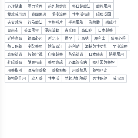
心理健康
壓力管理
前列腺健康
每日錠療法
療程服用
雙效威而鋼
泰國果凍
陽痿治療
性生活指南
陽痿成因
夫妻感情
行為療法
生物補片
手術風險
海綿體
樂威壯
台南市
美國黑金
優惠活動
青光眼
高山症
日本製藥
延時產品
德國必邦
新北市
備孕
汗馬糖
犀利士
使用心得
每日保養
宅配藥局
達泊西汀
必利勁
酒精與性功能
早洩治療
真假辨識
假藥辨識
印度製藥
防偽辨識
日本藤素
過量服用
壯陽藥品
購買指南
藥局資訊
心血管疾病
咖啡因與藥物
用藥指引
酒精與藥物
藥物價格
用藥禁忌
藥物歷史
藥物副作用
處方藥
性生活
勃起功能障礙
男性保健
威而鋼