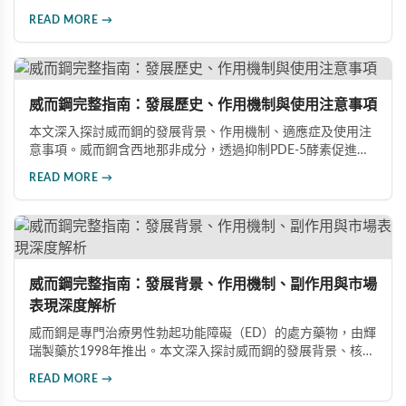
藥物。文章詳細介紹其作用機理、使用注意事項、可能的副作
READ MORE →
用，以及相關研究成果，幫助讀者全面了解這類藥物並在醫師
指導下做出明智決定。
威而鋼完整指南：發展歷史、作用機制與使用注意事項
本文深入探討威而鋼的發展背景、作用機制、適應症及使用注
意事項。威而鋼含西地那非成分，透過抑制PDE-5酵素促進血
管擴張，有效治療男性勃起功能障礙。使用前應經醫師評估，
READ MORE →
注意禁忌症與副作用，確保用藥安全。
威而鋼完整指南：發展背景、作用機制、副作用與市場
表現深度解析
威而鋼是專門治療男性勃起功能障礙（ED）的處方藥物，由輝
瑞製藥於1998年推出。本文深入探討威而鋼的發展背景、核心
成分西地那非的作用機制、常見副作用如頭痛和臉部發紅，以
READ MORE →
及全球年銷售額超過23億美元的市場表現，幫助讀者全面了解