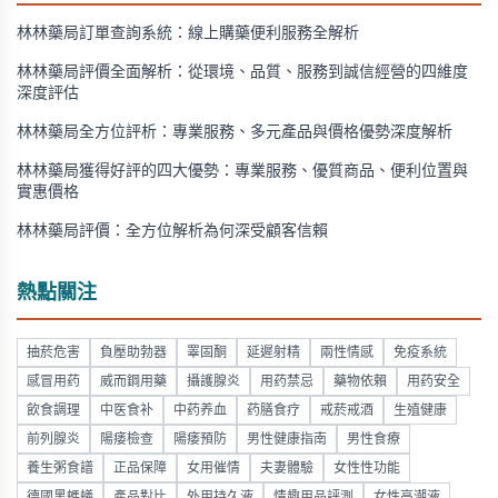
林林藥局訂單查詢系統：線上購藥便利服務全解析
林林藥局評價全面解析：從環境、品質、服務到誠信經營的四維度
深度評估
林林藥局全方位評析：專業服務、多元產品與價格優勢深度解析
林林藥局獲得好評的四大優勢：專業服務、優質商品、便利位置與
實惠價格
林林藥局評價：全方位解析為何深受顧客信賴
熱點關注
抽菸危害
負壓助勃器
睪固酮
延遲射精
兩性情感
免疫系統
感冒用药
威而鋼用藥
攝護腺炎
用药禁忌
藥物依賴
用药安全
飲食調理
中医食补
中药养血
药膳食疗
戒菸戒酒
生殖健康
前列腺炎
陽痿檢查
陽痿預防
男性健康指南
男性食療
養生粥食譜
正品保障
女用催情
夫妻體驗
女性性功能
德國黑螞蟻
產品對比
外用持久液
情趣用品評測
女性高潮液