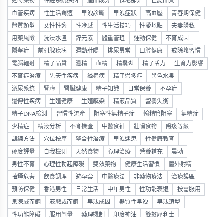
延時藥物
神經系統疾病
產品成分
伐地那非
性愛品質
血管疾病
性生活調適
早洩診斷
早洩症狀
高血壓
青春期保健
體質類型
女性性慾
性冷感
性生活技巧
性愛地點
夫妻隱私
用藥風險
洗澡水溫
鋅元素
體重管理
運動保健
不育成因
隱睾症
前列腺疾病
運動壯陽
排尿異常
口腔健康
戒除壞習慣
電腦輻射
精子品質
遺精
血精
精囊炎
精子活力
生育力影響
不育症治療
先天性疾病
絲蟲病
精子過多症
黑色水果
泌尿系統
腎虛
腎臟健康
精子知識
日常保養
不孕症
遺傳性疾病
生殖健康
生殖感染
精液品質
營養失衡
精子DNA檢測
習慣性流產
阻塞性無精子症
輸精管阻塞
無精症
少精症
精液分析
不育檢查
中醫食補
壯陽食物
陽痿等級
訓練方法
穴位按摩
整合性治療
早洩迷思
性健康教育
硬度評量
自我檢測
天然食物
心理治療
營養補充
晨勃
男性不育
心理性勃起障礙
雙效藥物
健康生活習慣
體外射精
抽煙危害
飲食調理
避孕套
中醫療法
非藥物療法
治療誤區
預防保健
香港男性
日常生活
中年男性
性功能衰退
按需服用
果凍威而鋼
液態威而鋼
早洩成因
器質性早洩
早洩類型
性功能障礙
服用劑量
藥理機制
印度神油
雙效犀利士