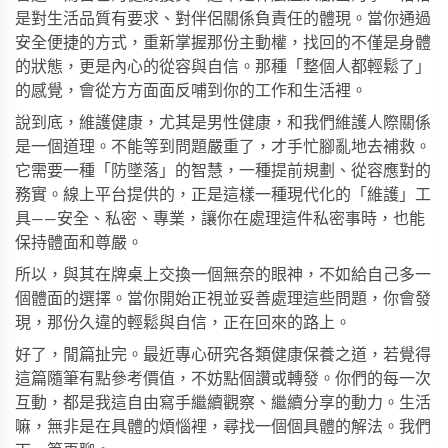
是對生活品質有要求、對伴侶關係負責任的體現。當你通過
安全便捷的方式，重新掌握那份主動權，找回的不僅是身體
的狀態，更是內心的從容與自信。那種「整個人都輕鬆了」
的感覺，會從方方面面反哺到你的工作和生活裡。
說到底，維護健康，尤其是男性健康，和我們維護人際關係
是一個道理。不能等到問題嚴重了，才手忙腳亂地去補救。
它需要一種「防墜落」的智慧，一種提前規劃、從容應對的
務實。線上平台提供的，正是這樣一種現代化的「維護」工
具——安全、私密、專業，讓你在處理這件私密事時，也能
保持體面和尊嚴。
所以，與其在牌桌上交換一個無奈的眼神，不如給自己多一
個體面的選擇。當你開始正視並妥善處理這些問題，你會發
現，那份久違的輕鬆與自信，正在回來的路上。
好了，閒篇扯完。最近專心研究各類健康保養之道，若覺得
這篇隨筆有點參考價值，不妨點個讚或轉發。你們的每一次
互動，都是我這自由寫手繼續觀察、繼續分享的動力。生活
嘛，無非是在具體的煩惱裡，尋找一個個具體的解法。我們