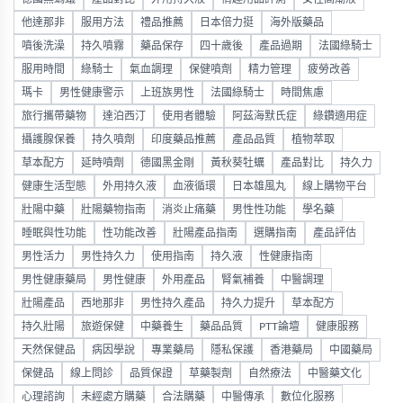
他達那非
服用方法
禮品推薦
日本倍力挺
海外版藥品
噴後洗澡
持久噴霧
藥品保存
四十歲後
產品過期
法國綠騎士
服用時間
綠騎士
氣血調理
保健噴劑
精力管理
疲勞改善
瑪卡
男性健康警示
上班族男性
法國綠騎士
時間焦慮
旅行攜帶藥物
達泊西汀
使用者體驗
阿茲海默氏症
綠鑽適用症
攝護腺保養
持久噴劑
印度藥品推薦
產品品質
植物萃取
草本配方
延時噴劑
德國黑金剛
黃秋葵牡蠣
產品對比
持久力
健康生活型態
外用持久液
血液循環
日本雄風丸
線上購物平台
壯陽中藥
壯陽藥物指南
消炎止痛藥
男性性功能
學名藥
睡眠與性功能
性功能改善
壯陽產品指南
選購指南
產品評估
男性活力
男性持久力
使用指南
持久液
性健康指南
男性健康藥局
男性健康
外用產品
腎氣補養
中醫調理
壯陽產品
西地那非
男性持久產品
持久力提升
草本配方
持久壯陽
旅遊保健
中藥養生
藥品品質
PTT論壇
健康服務
天然保健品
病因學說
專業藥局
隱私保護
香港藥局
中國藥局
保健品
線上問診
品質保證
草藥製劑
自然療法
中醫藥文化
心理諮詢
未經處方購藥
合法購藥
中醫傳承
數位化服務