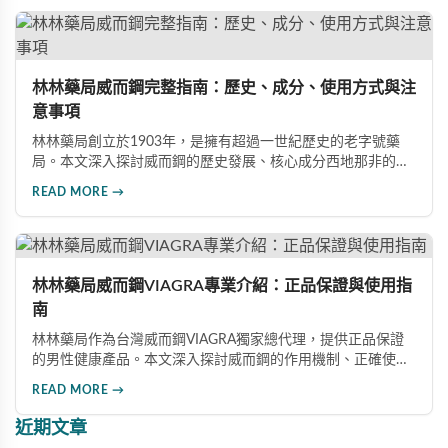
這款革命性藥品。
林林藥局威而鋼完整指南：歷史、成分、使用方式與注
意事項
林林藥局創立於1903年，是擁有超過一世紀歷史的老字號藥
局。本文深入探討威而鋼的歷史發展、核心成分西地那非的作
用機制、正確使用方式（50mg與100mg規格選擇）、服用注
READ MORE →
意事項，以及與犀利士等其他男性健康產品的比較，幫助讀者
全面瞭解並安全使用相關產品。
林林藥局威而鋼VIAGRA專業介紹：正品保證與使用指
南
林林藥局作為台灣威而鋼VIAGRA獨家總代理，提供正品保證
的男性健康產品。本文深入探討威而鋼的作用機制、正確使用
方法、劑量選擇及注意事項，幫助消費者了解這款由輝瑞公司
READ MORE →
研發的藥品，並介紹50mg、100mg及瓶裝30顆等多種規格選
擇。
近期文章