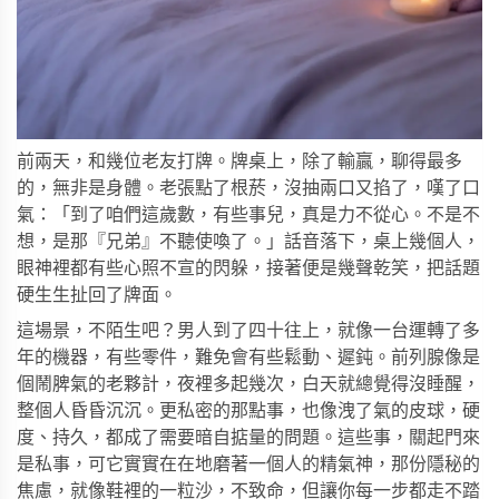
前兩天，和幾位老友打牌。牌桌上，除了輸贏，聊得最多
的，無非是身體。老張點了根菸，沒抽兩口又掐了，嘆了口
氣：「到了咱們這歲數，有些事兒，真是力不從心。不是不
想，是那『兄弟』不聽使喚了。」話音落下，桌上幾個人，
眼神裡都有些心照不宣的閃躲，接著便是幾聲乾笑，把話題
硬生生扯回了牌面。
這場景，不陌生吧？男人到了四十往上，就像一台運轉了多
年的機器，有些零件，難免會有些鬆動、遲鈍。前列腺像是
個鬧脾氣的老夥計，夜裡多起幾次，白天就總覺得沒睡醒，
整個人昏昏沉沉。更私密的那點事，也像洩了氣的皮球，硬
度、持久，都成了需要暗自掂量的問題。這些事，關起門來
是私事，可它實實在在地磨著一個人的精氣神，那份隱秘的
焦慮，就像鞋裡的一粒沙，不致命，但讓你每一步都走不踏