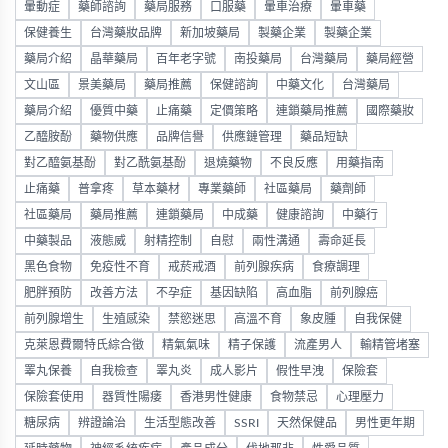
暈動症
藥師諮詢
藥局服務
口服藥
暈車治療
暈車藥
保健養生
台灣藥妝品牌
新加坡藥局
製藥企業
製藥企業
藥局介紹
晶華藥局
百年老字號
南投藥局
台灣藥局
藥局經營
文山區
景美藥局
藥局推薦
保健諮詢
中藥文化
台灣藥局
藥局介紹
優質中藥
止痛藥
定價策略
連鎖藥局推薦
國際藥妝
乙醯胺酚
藥物供應
品牌信譽
供應鏈管理
藥品短缺
對乙醯氨基酚
對乙酰氨基酚
退燒藥物
不良反應
用藥指南
止痛藥
普拿疼
草本藥材
專業藥師
社區藥局
藥劑師
社區藥局
藥局推薦
連鎖藥局
中成藥
健康諮詢
中藥行
中藥製品
液態威
射精控制
自慰
兩性溝通
壽命延長
黑色食物
免疫性不育
戒菸戒酒
前列腺疾病
食療調理
肥胖預防
改善方法
不孕症
基因缺陷
高血脂
前列腺癌
前列腺增生
生殖感染
禁慾迷思
高溫不育
象皮腫
自我保健
克萊恩費爾特氏綜合徵
精氣氣味
精子保護
流產男人
輸精管堵塞
睪丸保養
自我檢查
睪丸炎
成人影片
假性早洩
保險套
保險套使用
器質性陽痿
香港男性健康
食物禁忌
心理壓力
糖尿病
辨證論治
生活型態改善
SSRI
天然保健品
男性更年期