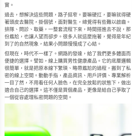
實。
過去，想解決這些問題，路子挺窄。要嘛硬扛，要嘛就得硬
著頭皮去醫院，掛個號，面對醫生，總覺得有些難以啟齒。
排隊、問診、取藥，一整套流程下來，時間搭進去不說，那
份尷尬，也讓人望而卻步。很多人就這麼拖著，覺得是年紀
到了的自然現象，結果小問題慢慢成了心結。
但現在，時代不一樣了。網路的發達，給了我們更多體面而
便捷的選擇。譬如，線上購買男性健康產品。它的底層邏輯
很簡單，就是把原本線下繁瑣、略帶尷尬的過程，搬到了私
密的線上空間。動動手指，產品資訊、用戶評價、專業解析
一目了然，不用看任何人臉色，在完全放鬆的狀態下，做出
適合自己的選擇。這不僅是買個產品，更像是給自己爭取了
一個從容處理私密問題的空間。