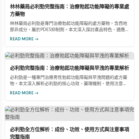
林林藥局必利勁完整指南：治療勃起功能障礙的專業處
方藥物
林林藥局必利勁是專門治療勃起功能障礙的處方藥物，含西地
那非成分，屬於PDE5抑制劑。本文深入探討產品特色、適應
症、不良反應及市場發展潛力，幫助讀者全面了解此藥物的快
READ MORE →
速起效、長效持續等優勢，以及使用時需注意的副作用與安全
事項。
必利勁完整指南：治療勃起功能障礙與早洩的專業解析
必利勁是一種專門治療男性勃起功能障礙與早洩問題的處方藥
物。本文深入解析必利勁的核心功效、藥理機制、使用注意事
項及潛在風險，幫助您建立完整的認知，了解如何安全使用此
READ MORE →
藥物改善性功能問題。
必利勁全方位解析：成份、功效、使用方式與注意事項
完整指南