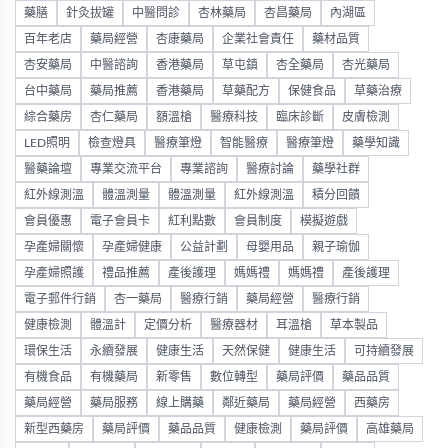
藥膳
針灸拔罐
中醫問診
杏林藥局
杏昌藥局
內湖區
百年老店
藥局經營
杏康藥局
企業社會責任
藥材品質
杏安藥局
中醫諮詢
香港藥局
草屯鎮
杏全藥局
杏光藥局
台中藥局
藥局推薦
香港藥局
草藥配方
保健食品
草藥治療
綜合藥房
杏仁藥局
額溫槍
醫療科技
臨床診斷
皮膚檢測
LED照明
檢查燈具
醫療筆燈
智能醫療
醫療筆燈
藥學知識
醫藥論壇
專業交流平台
專業諮詢
醫療討論
藥學社群
紅外線測溫
體溫測量
體溫測量
紅外線測溫
積分回饋
會員優惠
電子會員卡
紅利點數
會員制度
模擬遊戲
孕產婦關懷
孕產婦健康
公益計劃
母嬰用品
親子瑜伽
孕產婦照護
禮品推薦
產後護理
媽媽禮
媽媽禮
產後護理
電子郵件行銷
杏一藥局
醫療行銷
藥局經營
醫療行銷
健康檢測
體溫計
定價分析
醫療器材
耳溫槍
草本製品
環保生活
永續發展
健康生活
天然保健
健康生活
可持續發展
有機食品
有機藥局
新零售
數位轉型
藥局評價
藥品品質
藥局經營
藥局服務
線上購藥
鄰近藥局
藥局經營
西藥房
新型西藥房
藥局評價
藥品品質
健康檢測
藥局評價
高雄藥局