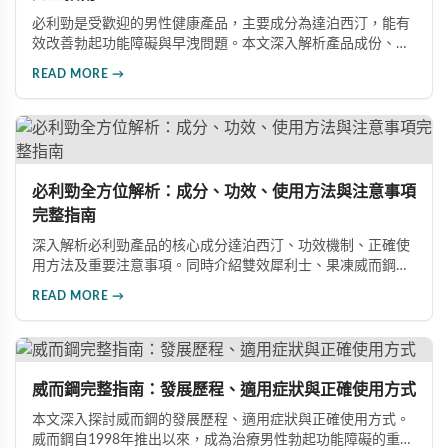
必利勁是受歡迎的男性健康產品，主要成分為達泊西汀，能有
效改善勃起功能障礙與早洩問題。本文深入解析產品成份、功
效、正確使用方式與注意事項，幫助男性朋友了解如何在醫師
READ MORE →
指導下安全使用，提升性生活品質並重拾自信。
必利勁全方位解析：成分、功效、使用方法與注意事項
完整指南
深入解析必利勁產品的核心成分達泊西汀、功效機制、正確使
用方法及重要注意事項。同時介紹雙效犀利士、果凍威而鋼雙
效版等相關產品，幫助男性了解各類男性增強產品的特性，在
READ MORE →
專業指導下做出明智選擇，有效改善勃起功能問題。
威而鋼完整指南：發展歷程、適用症狀與正確使用方式
本文深入探討威而鋼的發展歷程、適用症狀與正確使用方式。
威而鋼自1998年推出以來，成為治療男性勃起功能障礙的重要