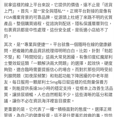
就拿這樣的線上平台來說，它提供的價值，遠不止是「送貨
上門」。首先，是**安全與隱私**。正規平台對接的是像有
FDA備案背景的可靠品牌，從源頭上杜絕了來路不明的劣質
產品。整個購買過程，從諮詢到配送，隱私保護層層到位，
包裹資訊都是中性處理，這份安全感，是街邊小店給不了
的。
其次，是**專業與便捷**。平台就像一個隨時在線的健康顧
問，把複雜的產品資訊梳理得明明白白。比如，針對「勃起
不堅」和「時間短促」這兩大常見困擾，有像
印度紅魔犀利
士雙效錠
這類「一顆解決兩大問題」的選擇，起效快，硬度
夠勁，適合臨時需要提振信心的場合。而對於那些同時受前
列腺問題（如夜尿頻繁）和勃起功能下降困擾的中老年朋
友，每日服用一顆
犀利士5mg每日錠
這樣的低劑量保養方
案，則能提供長達36小時的穩定支持，從根本上改善生活品
質，讓排尿順暢，人也自然輕鬆不少。這些清晰的區分和建
議，讓你不必在資訊海洋裡盲目摸索。
更重要的是，它代表了一種**積極面對的態度**。選擇正規
管道，為自己的健康投資，這不是什麼羞於啟齒的事，恰恰