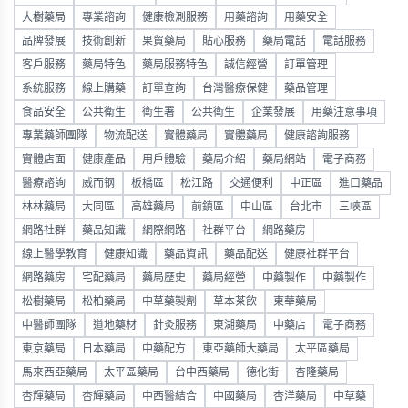
大樹藥局
專業諮詢
健康檢測服務
用藥諮詢
用藥安全
品牌發展
技術創新
果貿藥局
貼心服務
藥局電話
電話服務
客戶服務
藥局特色
藥局服務特色
誠信經營
訂單管理
系統服務
線上購藥
訂單查詢
台灣醫療保健
藥品管理
食品安全
公共衛生
衛生署
公共衛生
企業發展
用藥注意事項
專業藥師團隊
物流配送
實體藥局
實體藥局
健康諮詢服務
實體店面
健康產品
用戶體驗
藥局介紹
藥局網站
電子商務
醫療諮詢
威而钢
板橋區
松江路
交通便利
中正區
進口藥品
林林藥局
大同區
高雄藥局
前鎮區
中山區
台北市
三峽區
網路社群
藥品知識
網際網路
社群平台
網路藥房
線上醫學教育
健康知識
藥品資訊
藥品配送
健康社群平台
網路藥房
宅配藥局
藥局歷史
藥局經營
中藥製作
中藥製作
松樹藥局
松柏藥局
中草藥製劑
草本茶飲
東華藥局
中醫師團隊
道地藥材
針灸服務
東湖藥局
中藥店
電子商務
東京藥局
日本藥局
中藥配方
東亞藥師大藥局
太平區藥局
馬來西亞藥局
太平區藥局
台中西藥局
德化街
杏隆藥局
杏輝藥局
杏輝藥局
中西醫結合
中國藥局
杏洋藥局
中草藥