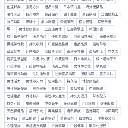
他達那非
服用方法
禮品推薦
日本倍力挺
海外版藥品
噴後洗澡
持久噴霧
藥品保存
四十歲後
產品過期
法國綠騎士
服用時間
綠騎士
氣血調理
保健噴劑
精力管理
疲勞改善
瑪卡
男性健康警示
上班族男性
法國綠騎士
時間焦慮
旅行攜帶藥物
達泊西汀
使用者體驗
阿茲海默氏症
綠鑽適用症
攝護腺保養
持久噴劑
印度藥品推薦
產品品質
植物萃取
草本配方
延時噴劑
德國黑金剛
黃秋葵牡蠣
產品對比
持久力
健康生活型態
外用持久液
血液循環
日本雄風丸
線上購物平台
壯陽中藥
壯陽藥物指南
消炎止痛藥
男性性功能
學名藥
睡眠與性功能
性功能改善
壯陽產品指南
選購指南
產品評估
男性活力
男性持久力
使用指南
持久液
性健康指南
男性健康藥局
男性健康
外用產品
腎氣補養
中醫調理
壯陽產品
西地那非
男性持久產品
持久力提升
草本配方
持久壯陽
旅遊保健
中藥養生
藥品品質
PTT論壇
健康服務
天然保健品
病因學說
專業藥局
隱私保護
香港藥局
中國藥局
保健品
線上問診
品質保證
草藥製劑
自然療法
中醫藥文化
心理諮詢
未經處方購藥
合法購藥
中醫傳承
數位化服務