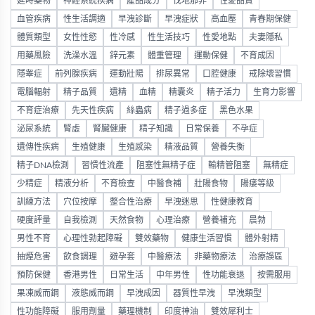
延時藥物
神經系統疾病
產品成分
伐地那非
性愛品質
血管疾病
性生活調適
早洩診斷
早洩症狀
高血壓
青春期保健
體質類型
女性性慾
性冷感
性生活技巧
性愛地點
夫妻隱私
用藥風險
洗澡水溫
鋅元素
體重管理
運動保健
不育成因
隱睾症
前列腺疾病
運動壯陽
排尿異常
口腔健康
戒除壞習慣
電腦輻射
精子品質
遺精
血精
精囊炎
精子活力
生育力影響
不育症治療
先天性疾病
絲蟲病
精子過多症
黑色水果
泌尿系統
腎虛
腎臟健康
精子知識
日常保養
不孕症
遺傳性疾病
生殖健康
生殖感染
精液品質
營養失衡
精子DNA檢測
習慣性流產
阻塞性無精子症
輸精管阻塞
無精症
少精症
精液分析
不育檢查
中醫食補
壯陽食物
陽痿等級
訓練方法
穴位按摩
整合性治療
早洩迷思
性健康教育
硬度評量
自我檢測
天然食物
心理治療
營養補充
晨勃
男性不育
心理性勃起障礙
雙效藥物
健康生活習慣
體外射精
抽煙危害
飲食調理
避孕套
中醫療法
非藥物療法
治療誤區
預防保健
香港男性
日常生活
中年男性
性功能衰退
按需服用
果凍威而鋼
液態威而鋼
早洩成因
器質性早洩
早洩類型
性功能障礙
服用劑量
藥理機制
印度神油
雙效犀利士