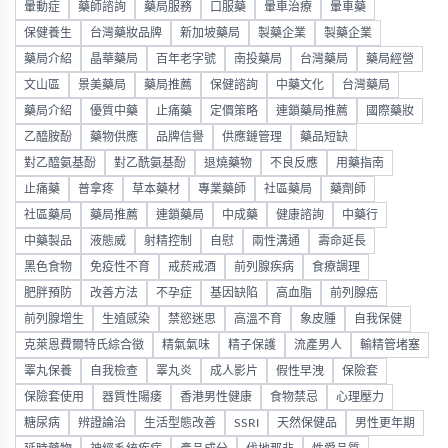
暈動症
藥師諮詢
藥局服務
口服藥
暈車治療
暈車藥
保健養生
台灣藥妝品牌
新加坡藥局
製藥企業
製藥企業
藥局介紹
晶華藥局
百年老字號
南投藥局
台灣藥局
藥局經營
文山區
景美藥局
藥局推薦
保健諮詢
中藥文化
台灣藥局
藥局介紹
優質中藥
止痛藥
定價策略
連鎖藥局推薦
國際藥妝
乙醯胺酚
藥物供應
品牌信譽
供應鏈管理
藥品短缺
對乙醯氨基酚
對乙酰氨基酚
退燒藥物
不良反應
用藥指南
止痛藥
普拿疼
草本藥材
專業藥師
社區藥局
藥劑師
社區藥局
藥局推薦
連鎖藥局
中成藥
健康諮詢
中藥行
中藥製品
液態威
射精控制
自慰
兩性溝通
壽命延長
黑色食物
免疫性不育
戒菸戒酒
前列腺疾病
食療調理
肥胖預防
改善方法
不孕症
基因缺陷
高血脂
前列腺癌
前列腺增生
生殖感染
禁慾迷思
高溫不育
象皮腫
自我保健
克萊恩費爾特氏綜合徵
精氣氣味
精子保護
流產男人
輸精管堵塞
睪丸保養
自我檢查
睪丸炎
成人影片
假性早洩
保險套
保險套使用
器質性陽痿
香港男性健康
食物禁忌
心理壓力
糖尿病
辨證論治
生活型態改善
SSRI
天然保健品
男性更年期