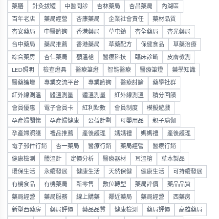
藥膳
針灸拔罐
中醫問診
杏林藥局
杏昌藥局
內湖區
百年老店
藥局經營
杏康藥局
企業社會責任
藥材品質
杏安藥局
中醫諮詢
香港藥局
草屯鎮
杏全藥局
杏光藥局
台中藥局
藥局推薦
香港藥局
草藥配方
保健食品
草藥治療
綜合藥房
杏仁藥局
額溫槍
醫療科技
臨床診斷
皮膚檢測
LED照明
檢查燈具
醫療筆燈
智能醫療
醫療筆燈
藥學知識
醫藥論壇
專業交流平台
專業諮詢
醫療討論
藥學社群
紅外線測溫
體溫測量
體溫測量
紅外線測溫
積分回饋
會員優惠
電子會員卡
紅利點數
會員制度
模擬遊戲
孕產婦關懷
孕產婦健康
公益計劃
母嬰用品
親子瑜伽
孕產婦照護
禮品推薦
產後護理
媽媽禮
媽媽禮
產後護理
電子郵件行銷
杏一藥局
醫療行銷
藥局經營
醫療行銷
健康檢測
體溫計
定價分析
醫療器材
耳溫槍
草本製品
環保生活
永續發展
健康生活
天然保健
健康生活
可持續發展
有機食品
有機藥局
新零售
數位轉型
藥局評價
藥品品質
藥局經營
藥局服務
線上購藥
鄰近藥局
藥局經營
西藥房
新型西藥房
藥局評價
藥品品質
健康檢測
藥局評價
高雄藥局