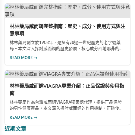
這款革命性藥品。
林林藥局威而鋼完整指南：歷史、成分、使用方式與注
意事項
林林藥局創立於1903年，是擁有超過一世紀歷史的老字號藥
局。本文深入探討威而鋼的歷史發展、核心成分西地那非的作
用機制、正確使用方式（50mg與100mg規格選擇）、服用注
READ MORE →
意事項，以及與犀利士等其他男性健康產品的比較，幫助讀者
全面瞭解並安全使用相關產品。
林林藥局威而鋼VIAGRA專業介紹：正品保證與使用指
南
林林藥局作為台灣威而鋼VIAGRA獨家總代理，提供正品保證
的男性健康產品。本文深入探討威而鋼的作用機制、正確使用
方法、劑量選擇及注意事項，幫助消費者了解這款由輝瑞公司
READ MORE →
研發的藥品，並介紹50mg、100mg及瓶裝30顆等多種規格選
擇。
近期文章