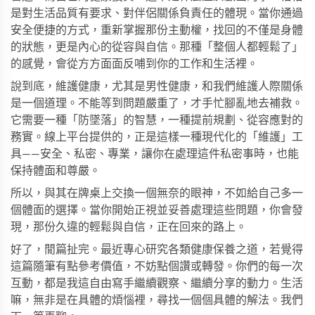
是對生活品質有要求、對伴侶關係負責任的體現。當你通過
安全便捷的方式，重新掌握那份主動權，找回的不僅是身體
的狀態，更是內心的從容與自信。那種「整個人都輕鬆了」
的感覺，會從方方面面反哺到你的工作和生活裡。
說到底，維護健康，尤其是男性健康，和我們維護人際關係
是一個道理。不能等到問題嚴重了，才手忙腳亂地去補救。
它需要一種「防墜落」的智慧，一種提前規劃、從容應對的
務實。線上平台提供的，正是這樣一種現代化的「維護」工
具——安全、私密、專業，讓你在處理這件私密事時，也能
保持體面和尊嚴。
所以，與其在牌桌上交換一個無奈的眼神，不如給自己多一
個體面的選擇。當你開始正視並妥善處理這些問題，你會發
現，那份久違的輕鬆與自信，正在回來的路上。
好了，閒篇扯完。最近專心研究各類健康保養之道，若覺得
這篇隨筆有點參考價值，不妨點個讚或轉發。你們的每一次
互動，都是我這自由寫手繼續觀察、繼續分享的動力。生活
嘛，無非是在具體的煩惱裡，尋找一個個具體的解法。我們