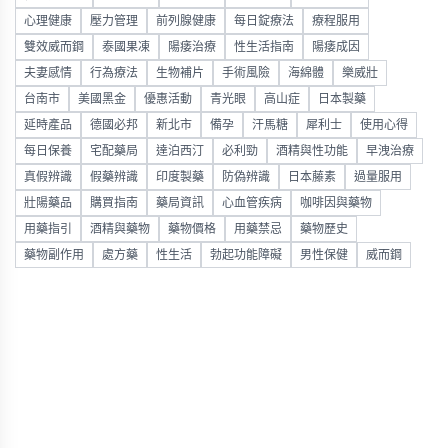
心理健康
壓力管理
前列腺健康
每日錠療法
療程服用
雙效威而鋼
泰國果凍
陽痿治療
性生活指南
陽痿成因
夫妻感情
行為療法
生物補片
手術風險
海綿體
樂威壯
台南市
美國黑金
優惠活動
青光眼
高山症
日本製藥
延時產品
德國必邦
新北市
備孕
汗馬糖
犀利士
使用心得
每日保養
宅配藥局
達泊西汀
必利勁
酒精與性功能
早洩治療
真假辨識
假藥辨識
印度製藥
防偽辨識
日本藤素
過量服用
壯陽藥品
購買指南
藥局資訊
心血管疾病
咖啡因與藥物
用藥指引
酒精與藥物
藥物價格
用藥禁忌
藥物歷史
藥物副作用
處方藥
性生活
勃起功能障礙
男性保健
威而鋼