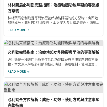
林林藥局必利勁完整指南：治療勃起功能障礙的專業處
方藥物
林林藥局必利勁是專門治療勃起功能障礙的處方藥物，含西地
那非成分，屬於PDE5抑制劑。本文深入探討產品特色、適應
症、不良反應及市場發展潛力，幫助讀者全面了解此藥物的快
READ MORE →
速起效、長效持續等優勢，以及使用時需注意的副作用與安全
事項。
必利勁完整指南：治療勃起功能障礙與早洩的專業解析
必利勁是一種專門治療男性勃起功能障礙與早洩問題的處方藥
物。本文深入解析必利勁的核心功效、藥理機制、使用注意事
項及潛在風險，幫助您建立完整的認知，了解如何安全使用此
READ MORE →
藥物改善性功能問題。
必利勁全方位解析：成份、功效、使用方式與注意事項
完整指南