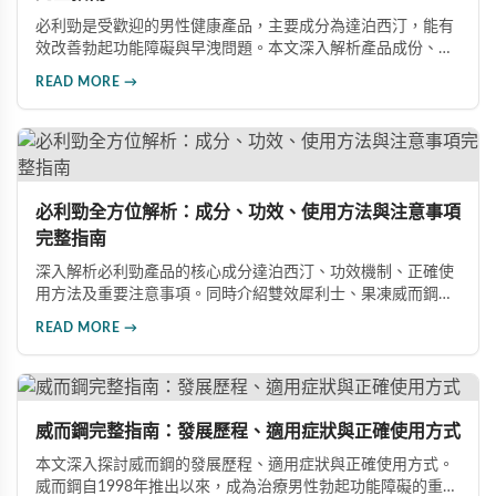
必利勁是受歡迎的男性健康產品，主要成分為達泊西汀，能有
效改善勃起功能障礙與早洩問題。本文深入解析產品成份、功
效、正確使用方式與注意事項，幫助男性朋友了解如何在醫師
READ MORE →
指導下安全使用，提升性生活品質並重拾自信。
必利勁全方位解析：成分、功效、使用方法與注意事項
完整指南
深入解析必利勁產品的核心成分達泊西汀、功效機制、正確使
用方法及重要注意事項。同時介紹雙效犀利士、果凍威而鋼雙
效版等相關產品，幫助男性了解各類男性增強產品的特性，在
READ MORE →
專業指導下做出明智選擇，有效改善勃起功能問題。
威而鋼完整指南：發展歷程、適用症狀與正確使用方式
本文深入探討威而鋼的發展歷程、適用症狀與正確使用方式。
威而鋼自1998年推出以來，成為治療男性勃起功能障礙的重要