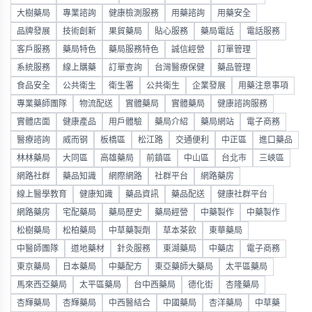
大樹藥局
專業諮詢
健康檢測服務
用藥諮詢
用藥安全
品牌發展
技術創新
果貿藥局
貼心服務
藥局電話
電話服務
客戶服務
藥局特色
藥局服務特色
誠信經營
訂單管理
系統服務
線上購藥
訂單查詢
台灣醫療保健
藥品管理
食品安全
公共衛生
衛生署
公共衛生
企業發展
用藥注意事項
專業藥師團隊
物流配送
實體藥局
實體藥局
健康諮詢服務
實體店面
健康產品
用戶體驗
藥局介紹
藥局網站
電子商務
醫療諮詢
威而钢
板橋區
松江路
交通便利
中正區
進口藥品
林林藥局
大同區
高雄藥局
前鎮區
中山區
台北市
三峽區
網路社群
藥品知識
網際網路
社群平台
網路藥房
線上醫學教育
健康知識
藥品資訊
藥品配送
健康社群平台
網路藥房
宅配藥局
藥局歷史
藥局經營
中藥製作
中藥製作
松樹藥局
松柏藥局
中草藥製劑
草本茶飲
東華藥局
中醫師團隊
道地藥材
針灸服務
東湖藥局
中藥店
電子商務
東京藥局
日本藥局
中藥配方
東亞藥師大藥局
太平區藥局
馬來西亞藥局
太平區藥局
台中西藥局
德化街
杏隆藥局
杏輝藥局
杏輝藥局
中西醫結合
中國藥局
杏洋藥局
中草藥