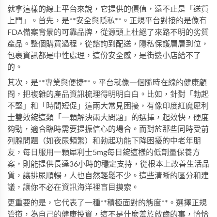
就拿這樣的線上平台來說，它提供的價值，遠不止是「送貨
上門」。首先，是**安全與隱私**。正規平台對接的是像有
FDA備案背景的可靠品牌，從源頭上杜絕了來路不明的劣質
產品。整個購買過程，從諮詢到配送，隱私保護層層到位，
包裹資訊都是中性處理，這份安全感，是街邊小店給不了
的。
其次，是**專業與便捷**。平台就像一個隨時在線的健康顧
問，把複雜的產品資訊梳理得明明白白。比如，針對「勃起
不堅」和「時間短促」這兩大常見困擾，有像
印度紅魔犀利
士雙效錠
這類「一顆解決兩大問題」的選擇，起效快，硬度
夠勁，適合臨時需要提振信心的場合。而對於那些同時受前
列腺問題（如夜尿頻繁）和勃起功能下降困擾的中老年朋
友，每日服用一顆
犀利士5mg每日錠
這樣的低劑量保養方
案，則能提供長達36小時的穩定支持，從根本上改善生活品
質，讓排尿順暢，人也自然輕鬆不少。這些清晰的區分和建
議，讓你不必在資訊海洋裡盲目摸索。
更重要的是，它代表了一種**積極面對的態度**。選擇正規
管道，為自己的健康投資，這不是什麼羞於啟齒的事，恰恰