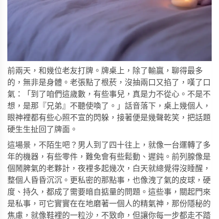
前兩天，和幾位老友打牌。牌桌上，除了輸贏，聊得最多
的，無非是身體。老張點了根菸，沒抽兩口又掐了，嘆了口
氣：「到了咱們這歲數，有些事兒，真是力不從心。不是不
想，是那『兄弟』不聽使喚了。」話音落下，桌上幾個人，
眼神裡都有些心照不宣的閃躲，接著便是幾聲乾笑，把話題
硬生生扯回了牌面。
這場景，不陌生吧？男人到了四十往上，就像一台運轉了多
年的機器，有些零件，難免會有些鬆動、遲鈍。前列腺像是
個鬧脾氣的老夥計，夜裡多起幾次，白天就總覺得沒睡醒，
整個人昏昏沉沉。更私密的那點事，也像洩了氣的皮球，硬
度、持久，都成了需要暗自掂量的問題。這些事，關起門來
是私事，可它實實在在地磨著一個人的精氣神，那份隱秘的
焦慮，就像鞋裡的一粒沙，不致命，但讓你每一步都走不踏