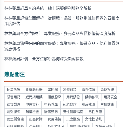
林林藥局訂單查詢系統：線上購藥便利服務全解析
林林藥局評價全面解析：從環境、品質、服務到誠信經營的四維度
深度評估
林林藥局全方位評析：專業服務、多元產品與價格優勢深度解析
林林藥局獲得好評的四大優勢：專業服務、優質商品、便利位置與
實惠價格
林林藥局評價：全方位解析為何深受顧客信賴
熱點關注
抽菸危害
負壓助勃器
睪固酮
延遲射精
兩性情感
免疫系統
感冒用药
威而鋼用藥
攝護腺炎
用药禁忌
藥物依賴
用药安全
飲食調理
中医食补
中药养血
药膳食疗
戒菸戒酒
生殖健康
前列腺炎
陽痿檢查
陽痿預防
男性健康指南
男性食療
養生粥食譜
正品保障
女用催情
夫妻體驗
女性性功能
德國黑螞蟻
產品對比
外用持久液
情趣用品評測
女性高潮液