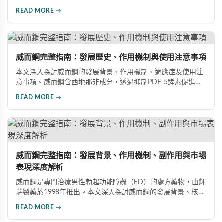
藥物。文章詳細介紹其作用機理、使用注意事項、可能的副作
READ MORE →
用，以及相關研究成果，幫助讀者全面了解這類藥物並在醫師
指導下做出明智決定。
威而鋼完整指南：發展歷史、作用機制與使用注意事項
本文深入探討威而鋼的發展背景、作用機制、適應症及使用注
意事項。威而鋼含西地那非成分，透過抑制PDE-5酵素促進血
管擴張，有效治療男性勃起功能障礙。使用前應經醫師評估，
READ MORE →
注意禁忌症與副作用，確保用藥安全。
威而鋼完整指南：發展背景、作用機制、副作用與市場
表現深度解析
威而鋼是專門治療男性勃起功能障礙（ED）的處方藥物，由輝
瑞製藥於1998年推出。本文深入探討威而鋼的發展背景、核心
成分西地那非的作用機制、常見副作用如頭痛和臉部發紅，以
READ MORE →
及全球年銷售額超過23億美元的市場表現，幫助讀者全面了解