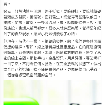
實。
過去，想解決這些問題，路子挺窄。要嘛硬扛，要嘛就得硬
著頭皮去醫院，掛個號，面對醫生，總覺得有些難以啟齒。
排隊、問診、取藥，一整套流程下來，時間搭進去不說，那
份尷尬，也讓人望而卻步。很多人就這麼拖著，覺得是年紀
到了的自然現象，結果小問題慢慢成了心結。
但現在，時代不一樣了。網路的發達，給了我們更多體面而
便捷的選擇。譬如，線上購買男性健康產品。它的底層邏輯
很簡單，就是把原本線下繁瑣、略帶尷尬的過程，搬到了私
密的線上空間。動動手指，產品資訊、用戶評價、專業解析
一目了然，不用看任何人臉色，在完全放鬆的狀態下，做出
適合自己的選擇。這不僅是買個產品，更像是給自己爭取了
一個從容處理私密問題的空間。