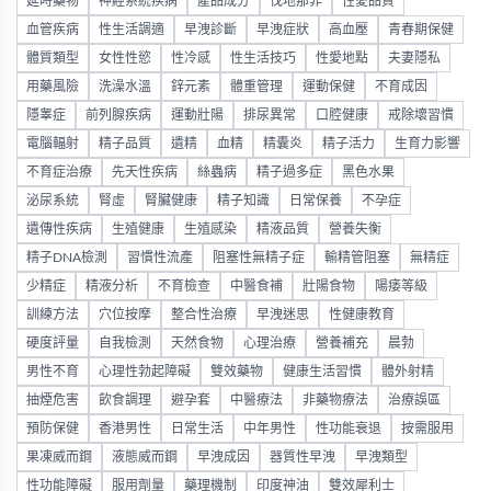
延時藥物
神經系統疾病
產品成分
伐地那非
性愛品質
血管疾病
性生活調適
早洩診斷
早洩症狀
高血壓
青春期保健
體質類型
女性性慾
性冷感
性生活技巧
性愛地點
夫妻隱私
用藥風險
洗澡水溫
鋅元素
體重管理
運動保健
不育成因
隱睾症
前列腺疾病
運動壯陽
排尿異常
口腔健康
戒除壞習慣
電腦輻射
精子品質
遺精
血精
精囊炎
精子活力
生育力影響
不育症治療
先天性疾病
絲蟲病
精子過多症
黑色水果
泌尿系統
腎虛
腎臟健康
精子知識
日常保養
不孕症
遺傳性疾病
生殖健康
生殖感染
精液品質
營養失衡
精子DNA檢測
習慣性流產
阻塞性無精子症
輸精管阻塞
無精症
少精症
精液分析
不育檢查
中醫食補
壯陽食物
陽痿等級
訓練方法
穴位按摩
整合性治療
早洩迷思
性健康教育
硬度評量
自我檢測
天然食物
心理治療
營養補充
晨勃
男性不育
心理性勃起障礙
雙效藥物
健康生活習慣
體外射精
抽煙危害
飲食調理
避孕套
中醫療法
非藥物療法
治療誤區
預防保健
香港男性
日常生活
中年男性
性功能衰退
按需服用
果凍威而鋼
液態威而鋼
早洩成因
器質性早洩
早洩類型
性功能障礙
服用劑量
藥理機制
印度神油
雙效犀利士