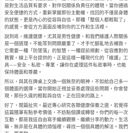
是對生活品質有要求、對伴侶關係負責任的體現。當你通過
安全便捷的方式，重新掌握那份主動權，找回的不僅是身體
的狀態，更是內心的從容與自信。那種「整個人都輕鬆了」
的感覺，會從方方面面反哺到你的工作和生活裡。
說到底，維護健康，尤其是男性健康，和我們維護人際關係
是一個道理。不能等到問題嚴重了，才手忙腳亂地去補救。
它需要一種「防墜落」的智慧，一種提前規劃、從容應對的
務實。線上平台提供的，正是這樣一種現代化的「維護」工
具——安全、私密、專業，讓你在處理這件私密事時，也能
保持體面和尊嚴。
所以，與其在牌桌上交換一個無奈的眼神，不如給自己多一
個體面的選擇。當你開始正視並妥善處理這些問題，你會發
現，那份久違的輕鬆與自信，正在回來的路上。
好了，閒篇扯完。最近專心研究各類健康保養之道，若覺得
這篇隨筆有點參考價值，不妨點個讚或轉發。你們的每一次
互動，都是我這自由寫手繼續觀察、繼續分享的動力。生活
嘛，無非是在具體的煩惱裡，尋找一個個具體的解法。我們