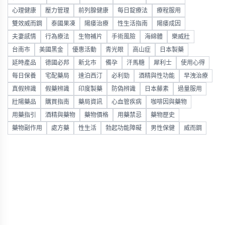
心理健康
壓力管理
前列腺健康
每日錠療法
療程服用
雙效威而鋼
泰國果凍
陽痿治療
性生活指南
陽痿成因
夫妻感情
行為療法
生物補片
手術風險
海綿體
樂威壯
台南市
美國黑金
優惠活動
青光眼
高山症
日本製藥
延時產品
德國必邦
新北市
備孕
汗馬糖
犀利士
使用心得
每日保養
宅配藥局
達泊西汀
必利勁
酒精與性功能
早洩治療
真假辨識
假藥辨識
印度製藥
防偽辨識
日本藤素
過量服用
壯陽藥品
購買指南
藥局資訊
心血管疾病
咖啡因與藥物
用藥指引
酒精與藥物
藥物價格
用藥禁忌
藥物歷史
藥物副作用
處方藥
性生活
勃起功能障礙
男性保健
威而鋼