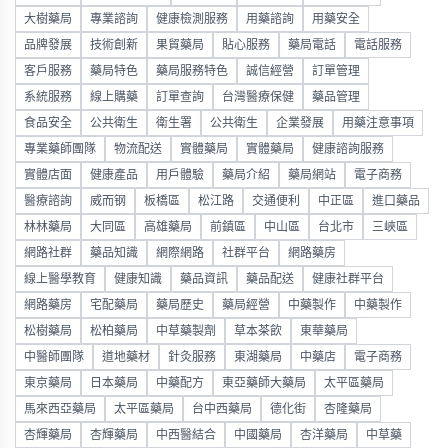
大樹藥局
專業諮詢
健康檢測服務
用藥諮詢
用藥安全
品牌發展
技術創新
果貿藥局
貼心服務
藥局電話
電話服務
客戶服務
藥局特色
藥局服務特色
誠信經營
訂單管理
系統服務
線上購藥
訂單查詢
台灣醫療保健
藥品管理
食品安全
公共衛生
衛生署
公共衛生
企業發展
用藥注意事項
專業藥師團隊
物流配送
實體藥局
實體藥局
健康諮詢服務
實體店面
健康產品
用戶體驗
藥局介紹
藥局網站
電子商務
醫療諮詢
威而钢
板橋區
松江路
交通便利
中正區
進口藥品
林林藥局
大同區
高雄藥局
前鎮區
中山區
台北市
三峽區
網路社群
藥品知識
網際網路
社群平台
網路藥房
線上醫學教育
健康知識
藥品資訊
藥品配送
健康社群平台
網路藥房
宅配藥局
藥局歷史
藥局經營
中藥製作
中藥製作
松樹藥局
松柏藥局
中草藥製劑
草本茶飲
東華藥局
中醫師團隊
道地藥材
針灸服務
東湖藥局
中藥店
電子商務
東京藥局
日本藥局
中藥配方
東亞藥師大藥局
太平區藥局
馬來西亞藥局
太平區藥局
台中西藥局
德化街
杏隆藥局
杏輝藥局
杏輝藥局
中西醫結合
中國藥局
杏洋藥局
中草藥