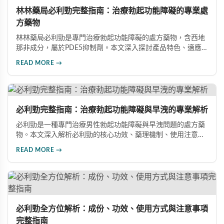
林林藥局必利勁完整指南：治療勃起功能障礙的專業處
方藥物
林林藥局必利勁是專門治療勃起功能障礙的處方藥物，含西地
那非成分，屬於PDE5抑制劑。本文深入探討產品特色、適應
症、不良反應及市場發展潛力，幫助讀者全面了解此藥物的快
READ MORE →
速起效、長效持續等優勢，以及使用時需注意的副作用與安全
事項。
必利勁完整指南：治療勃起功能障礙與早洩的專業解析
必利勁是一種專門治療男性勃起功能障礙與早洩問題的處方藥
物。本文深入解析必利勁的核心功效、藥理機制、使用注意事
項及潛在風險，幫助您建立完整的認知，了解如何安全使用此
READ MORE →
藥物改善性功能問題。
必利勁全方位解析：成份、功效、使用方式與注意事項
完整指南