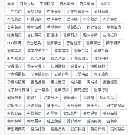
藥膳
針灸拔罐
中醫問診
杏林藥局
杏昌藥局
內湖區
百年老店
藥局經營
杏康藥局
企業社會責任
藥材品質
杏安藥局
中醫諮詢
香港藥局
草屯鎮
杏全藥局
杏光藥局
台中藥局
藥局推薦
香港藥局
草藥配方
保健食品
草藥治療
綜合藥房
杏仁藥局
額溫槍
醫療科技
臨床診斷
皮膚檢測
LED照明
檢查燈具
醫療筆燈
智能醫療
醫療筆燈
藥學知識
醫藥論壇
專業交流平台
專業諮詢
醫療討論
藥學社群
紅外線測溫
體溫測量
體溫測量
紅外線測溫
積分回饋
會員優惠
電子會員卡
紅利點數
會員制度
模擬遊戲
孕產婦關懷
孕產婦健康
公益計劃
母嬰用品
親子瑜伽
孕產婦照護
禮品推薦
產後護理
媽媽禮
媽媽禮
產後護理
電子郵件行銷
杏一藥局
醫療行銷
藥局經營
醫療行銷
健康檢測
體溫計
定價分析
醫療器材
耳溫槍
草本製品
環保生活
永續發展
健康生活
天然保健
健康生活
可持續發展
有機食品
有機藥局
新零售
數位轉型
藥局評價
藥品品質
藥局經營
藥局服務
線上購藥
鄰近藥局
藥局經營
西藥房
新型西藥房
藥局評價
藥品品質
健康檢測
藥局評價
高雄藥局