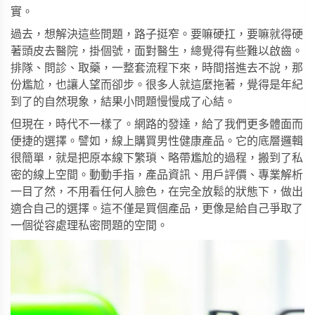
實。
過去，想解決這些問題，路子挺窄。要嘛硬扛，要嘛就得硬
著頭皮去醫院，掛個號，面對醫生，總覺得有些難以啟齒。
排隊、問診、取藥，一整套流程下來，時間搭進去不說，那
份尷尬，也讓人望而卻步。很多人就這麼拖著，覺得是年紀
到了的自然現象，結果小問題慢慢成了心結。
但現在，時代不一樣了。網路的發達，給了我們更多體面而
便捷的選擇。譬如，線上購買男性健康產品。它的底層邏輯
很簡單，就是把原本線下繁瑣、略帶尷尬的過程，搬到了私
密的線上空間。動動手指，產品資訊、用戶評價、專業解析
一目了然，不用看任何人臉色，在完全放鬆的狀態下，做出
適合自己的選擇。這不僅是買個產品，更像是給自己爭取了
一個從容處理私密問題的空間。