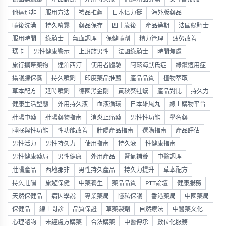
他達那非
服用方法
禮品推薦
日本倍力挺
海外版藥品
噴後洗澡
持久噴霧
藥品保存
四十歲後
產品過期
法國綠騎士
服用時間
綠騎士
氣血調理
保健噴劑
精力管理
疲勞改善
瑪卡
男性健康警示
上班族男性
法國綠騎士
時間焦慮
旅行攜帶藥物
達泊西汀
使用者體驗
阿茲海默氏症
綠鑽適用症
攝護腺保養
持久噴劑
印度藥品推薦
產品品質
植物萃取
草本配方
延時噴劑
德國黑金剛
黃秋葵牡蠣
產品對比
持久力
健康生活型態
外用持久液
血液循環
日本雄風丸
線上購物平台
壯陽中藥
壯陽藥物指南
消炎止痛藥
男性性功能
學名藥
睡眠與性功能
性功能改善
壯陽產品指南
選購指南
產品評估
男性活力
男性持久力
使用指南
持久液
性健康指南
男性健康藥局
男性健康
外用產品
腎氣補養
中醫調理
壯陽產品
西地那非
男性持久產品
持久力提升
草本配方
持久壯陽
旅遊保健
中藥養生
藥品品質
PTT論壇
健康服務
天然保健品
病因學說
專業藥局
隱私保護
香港藥局
中國藥局
保健品
線上問診
品質保證
草藥製劑
自然療法
中醫藥文化
心理諮詢
未經處方購藥
合法購藥
中醫傳承
數位化服務