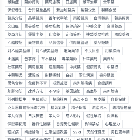
暈動症
藥師諮詢
藥局服務
口服藥
暈車治療
暈車藥
保健養生
台灣藥妝品牌
新加坡藥局
製藥企業
製藥企業
藥局介紹
晶華藥局
百年老字號
南投藥局
台灣藥局
藥局經營
文山區
景美藥局
藥局推薦
保健諮詢
中藥文化
台灣藥局
藥局介紹
優質中藥
止痛藥
定價策略
連鎖藥局推薦
國際藥妝
乙醯胺酚
藥物供應
品牌信譽
供應鏈管理
藥品短缺
對乙醯氨基酚
對乙酰氨基酚
退燒藥物
不良反應
用藥指南
止痛藥
普拿疼
草本藥材
專業藥師
社區藥局
藥劑師
社區藥局
藥局推薦
連鎖藥局
中成藥
健康諮詢
中藥行
中藥製品
液態威
射精控制
自慰
兩性溝通
壽命延長
黑色食物
免疫性不育
戒菸戒酒
前列腺疾病
食療調理
肥胖預防
改善方法
不孕症
基因缺陷
高血脂
前列腺癌
前列腺增生
生殖感染
禁慾迷思
高溫不育
象皮腫
自我保健
克萊恩費爾特氏綜合徵
精氣氣味
精子保護
流產男人
輸精管堵塞
睪丸保養
自我檢查
睪丸炎
成人影片
假性早洩
保險套
保險套使用
器質性陽痿
香港男性健康
食物禁忌
心理壓力
糖尿病
辨證論治
生活型態改善
SSRI
天然保健品
男性更年期