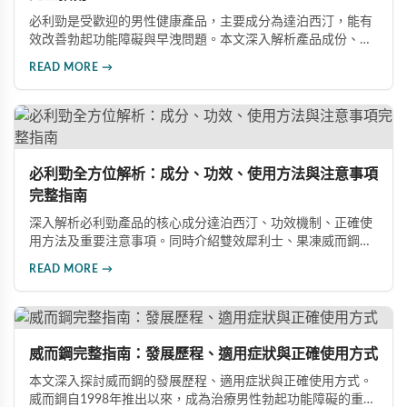
必利勁是受歡迎的男性健康產品，主要成分為達泊西汀，能有
效改善勃起功能障礙與早洩問題。本文深入解析產品成份、功
效、正確使用方式與注意事項，幫助男性朋友了解如何在醫師
READ MORE →
指導下安全使用，提升性生活品質並重拾自信。
必利勁全方位解析：成分、功效、使用方法與注意事項
完整指南
深入解析必利勁產品的核心成分達泊西汀、功效機制、正確使
用方法及重要注意事項。同時介紹雙效犀利士、果凍威而鋼雙
效版等相關產品，幫助男性了解各類男性增強產品的特性，在
READ MORE →
專業指導下做出明智選擇，有效改善勃起功能問題。
威而鋼完整指南：發展歷程、適用症狀與正確使用方式
本文深入探討威而鋼的發展歷程、適用症狀與正確使用方式。
威而鋼自1998年推出以來，成為治療男性勃起功能障礙的重要