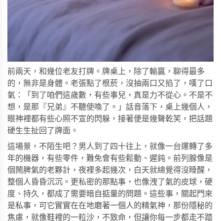
前兩天，和幾位老友打牌。牌桌上，除了輸贏，聊得最多
的，無非是身體。老張點了根菸，沒抽兩口又掐了，嘆了口
氣：「到了咱們這歲數，有些事兒，真是力不從心。不是不
想，是那『兄弟』不聽使喚了。」話音落下，桌上幾個人，
眼神裡都有些心照不宣的閃躲，接著便是幾聲乾笑，把話題
硬生生扯回了牌面。
這場景，不陌生吧？男人到了四十往上，就像一台運轉了多
年的機器，有些零件，難免會有些鬆動、遲鈍。前列腺像是
個鬧脾氣的老夥計，夜裡多起幾次，白天就總覺得沒睡醒，
整個人昏昏沉沉。更私密的那點事，也像洩了氣的皮球，硬
度、持久，都成了需要暗自掂量的問題。這些事，關起門來
是私事，可它實實在在地磨著一個人的精氣神，那份隱秘的
焦慮，就像鞋裡的一粒沙，不致命，但讓你每一步都走不踏