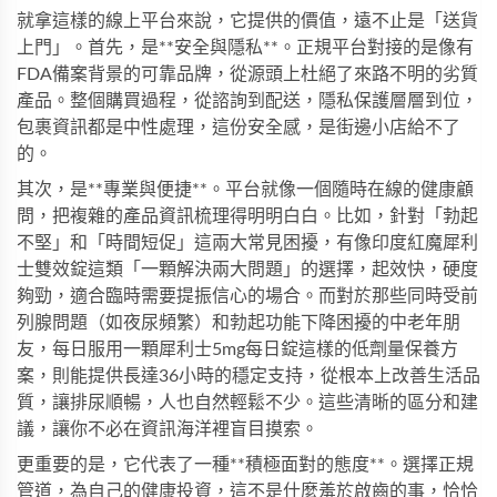
就拿這樣的線上平台來說，它提供的價值，遠不止是「送貨
上門」。首先，是**安全與隱私**。正規平台對接的是像有
FDA備案背景的可靠品牌，從源頭上杜絕了來路不明的劣質
產品。整個購買過程，從諮詢到配送，隱私保護層層到位，
包裹資訊都是中性處理，這份安全感，是街邊小店給不了
的。
其次，是**專業與便捷**。平台就像一個隨時在線的健康顧
問，把複雜的產品資訊梳理得明明白白。比如，針對「勃起
不堅」和「時間短促」這兩大常見困擾，有像
印度紅魔犀利
士雙效錠
這類「一顆解決兩大問題」的選擇，起效快，硬度
夠勁，適合臨時需要提振信心的場合。而對於那些同時受前
列腺問題（如夜尿頻繁）和勃起功能下降困擾的中老年朋
友，每日服用一顆
犀利士5mg每日錠
這樣的低劑量保養方
案，則能提供長達36小時的穩定支持，從根本上改善生活品
質，讓排尿順暢，人也自然輕鬆不少。這些清晰的區分和建
議，讓你不必在資訊海洋裡盲目摸索。
更重要的是，它代表了一種**積極面對的態度**。選擇正規
管道，為自己的健康投資，這不是什麼羞於啟齒的事，恰恰