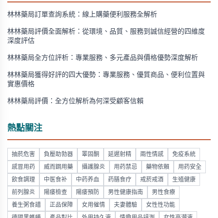
林林藥局訂單查詢系統：線上購藥便利服務全解析
林林藥局評價全面解析：從環境、品質、服務到誠信經營的四維度
深度評估
林林藥局全方位評析：專業服務、多元產品與價格優勢深度解析
林林藥局獲得好評的四大優勢：專業服務、優質商品、便利位置與
實惠價格
林林藥局評價：全方位解析為何深受顧客信賴
熱點關注
抽菸危害
負壓助勃器
睪固酮
延遲射精
兩性情感
免疫系統
感冒用药
威而鋼用藥
攝護腺炎
用药禁忌
藥物依賴
用药安全
飲食調理
中医食补
中药养血
药膳食疗
戒菸戒酒
生殖健康
前列腺炎
陽痿檢查
陽痿預防
男性健康指南
男性食療
養生粥食譜
正品保障
女用催情
夫妻體驗
女性性功能
德國黑螞蟻
產品對比
外用持久液
情趣用品評測
女性高潮液