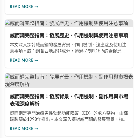
藥物。文章詳細介紹其作用機理、使用注意事項、可能的副作
READ MORE →
用，以及相關研究成果，幫助讀者全面了解這類藥物並在醫師
指導下做出明智決定。
威而鋼完整指南：發展歷史、作用機制與使用注意事項
本文深入探討威而鋼的發展背景、作用機制、適應症及使用注
意事項。威而鋼含西地那非成分，透過抑制PDE-5酵素促進血
管擴張，有效治療男性勃起功能障礙。使用前應經醫師評估，
READ MORE →
注意禁忌症與副作用，確保用藥安全。
威而鋼完整指南：發展背景、作用機制、副作用與市場
表現深度解析
威而鋼是專門治療男性勃起功能障礙（ED）的處方藥物，由輝
瑞製藥於1998年推出。本文深入探討威而鋼的發展背景、核心
成分西地那非的作用機制、常見副作用如頭痛和臉部發紅，以
READ MORE →
及全球年銷售額超過23億美元的市場表現，幫助讀者全面了解