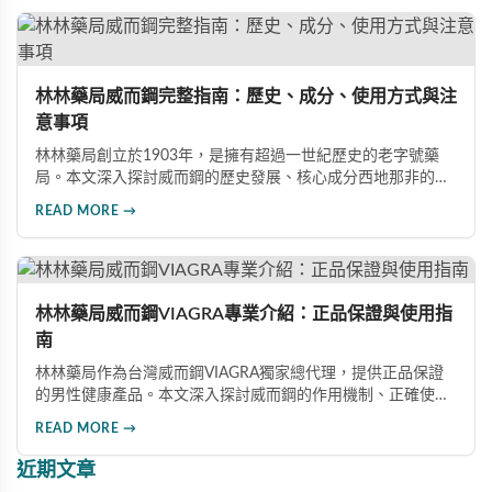
這款革命性藥品。
林林藥局威而鋼完整指南：歷史、成分、使用方式與注
意事項
林林藥局創立於1903年，是擁有超過一世紀歷史的老字號藥
局。本文深入探討威而鋼的歷史發展、核心成分西地那非的作
用機制、正確使用方式（50mg與100mg規格選擇）、服用注
READ MORE →
意事項，以及與犀利士等其他男性健康產品的比較，幫助讀者
全面瞭解並安全使用相關產品。
林林藥局威而鋼VIAGRA專業介紹：正品保證與使用指
南
林林藥局作為台灣威而鋼VIAGRA獨家總代理，提供正品保證
的男性健康產品。本文深入探討威而鋼的作用機制、正確使用
方法、劑量選擇及注意事項，幫助消費者了解這款由輝瑞公司
READ MORE →
研發的藥品，並介紹50mg、100mg及瓶裝30顆等多種規格選
擇。
近期文章