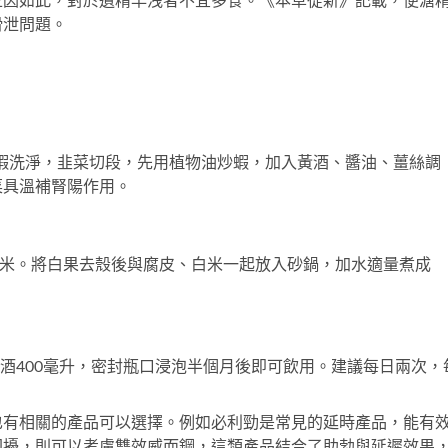
正因如此，對於遺精早洩者不宜多食。《本草從新》記載，便溏
滑泄問題。
。將蝦洗淨，韭菜切段，先用植物油炒蝦，加入黃酒、醬油、薑絲調
菜具溫補腎陽作用。
量白米。將白果去殼後與腐皮、白米一起放入砂鍋，加水適量煮成
白酒400毫升，密封瓶口浸泡半個月後即可飲用。建議每日兩次，
也有相關的產品可以選擇。例如
必利勁
是常見的延時產品，能有
困擾，則可以考慮
雙效威而鋼
，這類產品結合了助勃與延遲效果