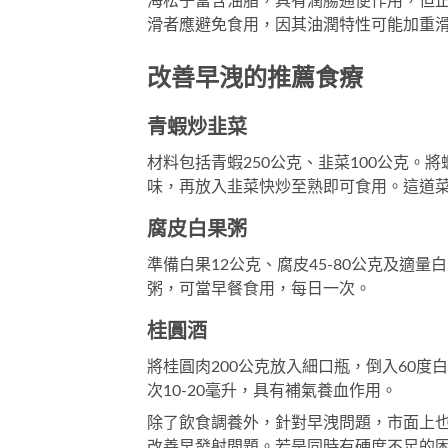
海松子富含油脂，具有潤腸通便作用，但
滑者應避免食用，因其油潤特性可能加重
改善早洩的推薦食療
青蝦炒韭菜
材料包括青蝦250公克、韭菜100公克
味，再放入韭菜快炒至熟即可食用。這道
腐皮白果粥
準備白果12公克、腐皮45-80公克及適
粥，可當早餐食用，每日一次。
桂圓酒
將桂圓肉200公克放入細口瓶，倒入60度
次10-20毫升，具有補氣養血作用。
除了飲食調養外，針對早洩問題，市面上
改善早發射問題。若是同時有硬度不足的