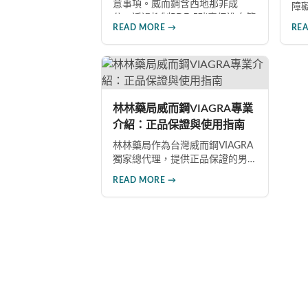
意事項。威而鋼含西地那非成
障
分，透過抑制PDE-5酵素促進血管
製
READ MORE →
RE
擴張，有效治療男性勃起功能障
討
礙。使用前應經醫師評估，注意
西
禁忌症與副作用，確保用藥安
用
全。
年
現
性
林林藥局威而鋼VIAGRA專業
介紹：正品保證與使用指南
林林藥局作為台灣威而鋼VIAGRA
獨家總代理，提供正品保證的男
性健康產品。本文深入探討威而
READ MORE →
鋼的作用機制、正確使用方法、
劑量選擇及注意事項，幫助消費
者了解這款由輝瑞公司研發的藥
品，並介紹50mg、100mg及瓶裝
30顆等多種規格選擇。