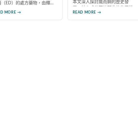
本文深入探討威而鋼的歷史發
礙（ED）的處方藥物，由輝瑞
展、核心成分西地那非的作用機
藥於1998年推出。本文深入探
AD MORE →
READ MORE →
制、正確使用方式（50mg與
威而鋼的發展背景、核心成分
100mg規格選擇）、服用注意事
地那非的作用機制、常見副作
項，以及與犀利士等其他男性健
如頭痛和臉部發紅，以及全球
康產品的比較，幫助讀者全面瞭
銷售額超過23億美元的市場表
解並安全使用相關產品。
，幫助讀者全面了解這款革命
藥品。