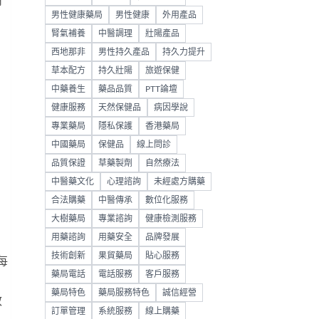
精
男性健康藥局
男性健康
外用產品
腎氣補養
中醫調理
壯陽產品
西地那非
男性持久產品
持久力提升
草本配方
持久壯陽
旅遊保健
中藥養生
藥品品質
PTT論壇
健康服務
天然保健品
病因學說
專業藥局
隱私保護
香港藥局
中國藥局
保健品
線上問診
品質保證
草藥製劑
自然療法
中醫藥文化
心理諮詢
未經處方購藥
合法購藥
中醫傳承
數位化服務
大樹藥局
專業諮詢
健康檢測服務
用藥諮詢
用藥安全
品牌發展
技術創新
果貿藥局
貼心服務
每
藥局電話
電話服務
客戶服務
藥局特色
藥局服務特色
誠信經營
效
訂單管理
系統服務
線上購藥
，