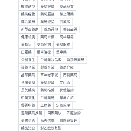
數位轉型
藥局評價
藥品品質
藥局經營
藥局服務
線上購藥
鄰近藥局
藥局經營
西藥房
新型西藥房
藥局評價
藥品品質
健康檢測
藥局評價
高雄藥局
暈動症
藥師諮詢
藥局服務
口服藥
暈車治療
暈車藥
保健養生
台灣藥妝品牌
新加坡藥局
製藥企業
製藥企業
藥局介紹
晶華藥局
百年老字號
南投藥局
台灣藥局
藥局經營
文山區
景美藥局
藥局推薦
保健諮詢
中藥文化
台灣藥局
藥局介紹
優質中藥
止痛藥
定價策略
連鎖藥局推薦
國際藥妝
乙醯胺酚
藥物供應
品牌信譽
供應鏈管理
藥品短缺
對乙醯氨基酚