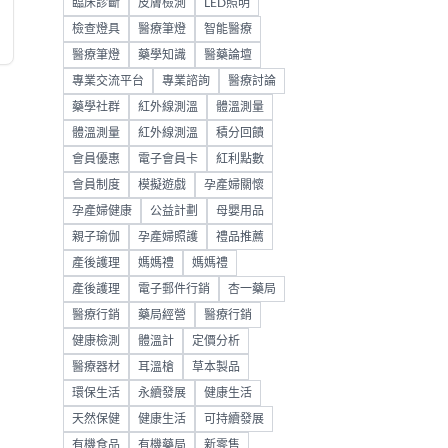
臨床診斷
皮膚檢測
LED照明
檢查燈具
醫療筆燈
智能醫療
醫療筆燈
藥學知識
醫藥論壇
專業交流平台
專業諮詢
醫療討論
藥學社群
紅外線測溫
體溫測量
體溫測量
紅外線測溫
積分回饋
會員優惠
電子會員卡
紅利點數
會員制度
模擬遊戲
孕產婦關懷
孕產婦健康
公益計劃
母嬰用品
親子瑜伽
孕產婦照護
禮品推薦
產後護理
媽媽禮
媽媽禮
產後護理
電子郵件行銷
杏一藥局
醫療行銷
藥局經營
醫療行銷
健康檢測
體溫計
定價分析
醫療器材
耳溫槍
草本製品
環保生活
永續發展
健康生活
天然保健
健康生活
可持續發展
有機食品
有機藥局
新零售