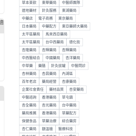
草本茶飲
東華藥局
中醫師團隊
道地藥材
針灸服務
東湖藥局
中藥店
電子商務
東京藥局
日本藥局
中藥配方
東亞藥師大藥局
太平區藥局
馬來西亞藥局
太平區藥局
台中西藥局
德化街
杏隆藥局
杏輝藥局
杏輝藥局
中西醫結合
中國藥局
杏洋藥局
中草藥
藥膳
針灸拔罐
中醫問診
杏林藥局
杏昌藥局
內湖區
百年老店
藥局經營
杏康藥局
企業社會責任
藥材品質
杏安藥局
中醫諮詢
香港藥局
草屯鎮
杏全藥局
杏光藥局
台中藥局
藥局推薦
香港藥局
草藥配方
保健食品
草藥治療
綜合藥房
杏仁藥局
額溫槍
醫療科技