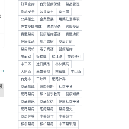
訂單查詢
台灣醫療保健
藥品管理
食品安全
公共衛生
衛生署
能
公共衛生
企業發展
用藥注意事項
專業藥師團隊
物流配送
實體藥局
實體藥局
健康諮詢服務
實體店面
健康產品
用戶體驗
藥局介紹
藥局網站
電子商務
醫療諮詢
威而钢
板橋區
松江路
交通便利
中正區
進口藥品
林林藥局
部
→
大同區
高雄藥局
前鎮區
中山區
台北市
三峽區
網路社群
藥品知識
網際網路
社群平台
網路藥房
線上醫學教育
健康知識
藥品資訊
藥品配送
健康社群平台
網路藥房
宅配藥局
藥局歷史
藥局經營
中藥製作
中藥製作
松樹藥局
松柏藥局
中草藥製劑