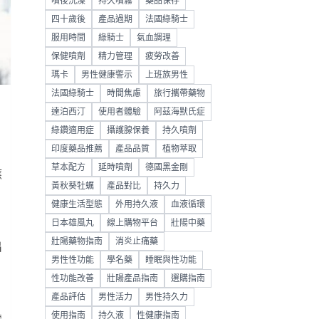
噴後洗澡
持久噴霧
藥品保存
四十歲後
產品過期
法國綠騎士
服用時間
綠騎士
氣血調理
保健噴劑
精力管理
疲勞改善
瑪卡
男性健康警示
上班族男性
法國綠騎士
時間焦慮
旅行攜帶藥物
達泊西汀
使用者體驗
阿茲海默氏症
綠鑽適用症
攝護腺保養
持久噴劑
印度藥品推薦
產品品質
植物萃取
草本配方
延時噴劑
德國黑金剛
應
黃秋葵牡蠣
產品對比
持久力
健康生活型態
外用持久液
血液循環
日本雄風丸
線上購物平台
壯陽中藥
壯陽藥物指南
消炎止痛藥
出
男性性功能
學名藥
睡眠與性功能
性功能改善
壯陽產品指南
選購指南
產品評估
男性活力
男性持久力
使用指南
持久液
性健康指南