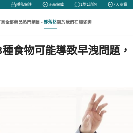
隱私保護
正品保障
1對1諮詢
7天鑒賞
部落格
首頁
全部藥品
熱門類目
關於我們
在綫咨詢
3種食物可能導致早洩問題，