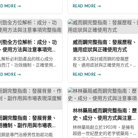
成分，屬於PDE5抑制劑。本文
物。本文深入解析必利勁的核心
AD MORE →
READ MORE →
入探討產品特色、適應症、不
功效、藥理機制、使用注意事項
反應及市場發展潛力，幫助讀
及潛在風險，幫助您建立完整的
全面了解此藥物的快速起效、
認知，了解如何安全使用此藥物
效持續等優勢，以及使用時需
改善性功能問題。
意的副作用與安全事項。
利勁全方位解析：成分、功
威而鋼完整指南：發展歷程、
、使用方法與注意事項完整
適用症狀與正確使用方式
南
入解析必利勁產品的核心成分
本文深入探討威而鋼的發展歷
泊西汀、功效機制、正確使用
程、適用症狀與正確使用方式。
法及重要注意事項。同時介紹
威而鋼自1998年推出以來，成為
AD MORE →
READ MORE →
效犀利士、果凍威而鋼雙效版
治療男性勃起功能障礙的重要藥
相關產品，幫助男性了解各類
物。文章詳細介紹其作用機理、
性增強產品的特性，在專業指
使用注意事項、可能的副作用，
下做出明智選擇，有效改善勃
以及相關研究成果，幫助讀者全
功能問題。
面了解這類藥物並在醫師指導下
做出明智決定。
林林藥局威而鋼完整指南：歷
而鋼完整指南：發展背景、
史、成分、使用方式與注意事
用機制、副作用與市場表現
項
林林藥局創立於1903年，是擁有
度解析
超過一世紀歷史的老字號藥局。
而鋼是專門治療男性勃起功能