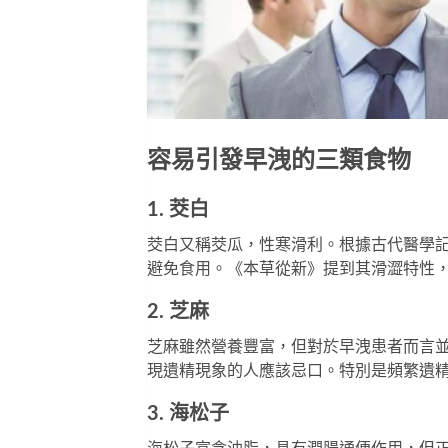
容易引發早洩的三類食物
1. 茭白
茭白又稱茭瓜，性寒滑利。根據古代醫學
避免食用。《本草從新》提到其滑澀特性
2. 芝麻
芝麻雖然營養豐富，但對於早洩患者而言
現遺精現象的人應該忌口。特別是頻繁遺
3. 海松子