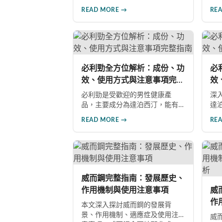
深入分析其核心功效、副作用風
非
READ MORE →
RE
險、使用注意事項及市場發展前
深
景，助您全面了解產品特性並做
良
出明智選擇。
者
長
注
必利勁全方位解析：成份、功
必
效、使用方式與注意事項完整
效
指南
指
必利勁是受歡迎的男性健康產
深
品，主要成分為達泊西汀，能有
達
效改善勃起功能障礙與早洩問
方
READ MORE →
RE
題。本文深入解析產品成份、功
雙
效、正確使用方式與注意事項，
等
幫助男性朋友了解如何在醫師指
男
導下安全使用，提升性生活品質
導
並重拾自信。
起
威而鋼完整指南：發展歷史、
作用機制與使用注意事項
威
作
本文深入探討威而鋼的發展背
深
景、作用機制、適應症及使用注
威