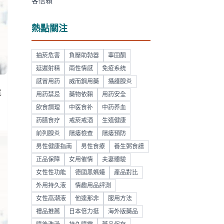
客信賴
熱點關注
抽菸危害
負壓助勃器
睪固酮
延遲射精
兩性情感
免疫系統
感冒用药
威而鋼用藥
攝護腺炎
竟
用药禁忌
藥物依賴
用药安全
飲食調理
中医食补
中药养血
药膳食疗
戒菸戒酒
生殖健康
前列腺炎
陽痿檢查
陽痿預防
男性健康指南
男性食療
養生粥食譜
正品保障
女用催情
夫妻體驗
女性性功能
德國黑螞蟻
產品對比
外用持久液
情趣用品評測
女性高潮液
他達那非
服用方法
禮品推薦
日本倍力挺
海外版藥品