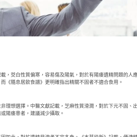
記載，茭白性質偏寒，容易傷及陽氣，對於有陽痿遺精問題的人
，而《隨息居飲食譜》更明確指出精關不固者不適合食用。
並非理想選擇。中醫文獻記載，芝麻性質滑潤，對於下元不固、
精或陽痿患者，建議減少攝取。