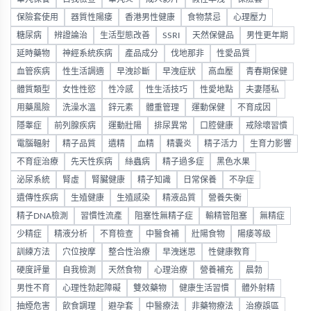
保險套使用
器質性陽痿
香港男性健康
食物禁忌
心理壓力
糖尿病
辨證論治
生活型態改善
SSRI
天然保健品
男性更年期
延時藥物
神經系統疾病
產品成分
伐地那非
性愛品質
血管疾病
性生活調適
早洩診斷
早洩症狀
高血壓
青春期保健
體質類型
女性性慾
性冷感
性生活技巧
性愛地點
夫妻隱私
用藥風險
洗澡水溫
鋅元素
體重管理
運動保健
不育成因
隱睾症
前列腺疾病
運動壯陽
排尿異常
口腔健康
戒除壞習慣
電腦輻射
精子品質
遺精
血精
精囊炎
精子活力
生育力影響
不育症治療
先天性疾病
絲蟲病
精子過多症
黑色水果
泌尿系統
腎虛
腎臟健康
精子知識
日常保養
不孕症
遺傳性疾病
生殖健康
生殖感染
精液品質
營養失衡
精子DNA檢測
習慣性流產
阻塞性無精子症
輸精管阻塞
無精症
少精症
精液分析
不育檢查
中醫食補
壯陽食物
陽痿等級
訓練方法
穴位按摩
整合性治療
早洩迷思
性健康教育
硬度評量
自我檢測
天然食物
心理治療
營養補充
晨勃
男性不育
心理性勃起障礙
雙效藥物
健康生活習慣
體外射精
抽煙危害
飲食調理
避孕套
中醫療法
非藥物療法
治療誤區