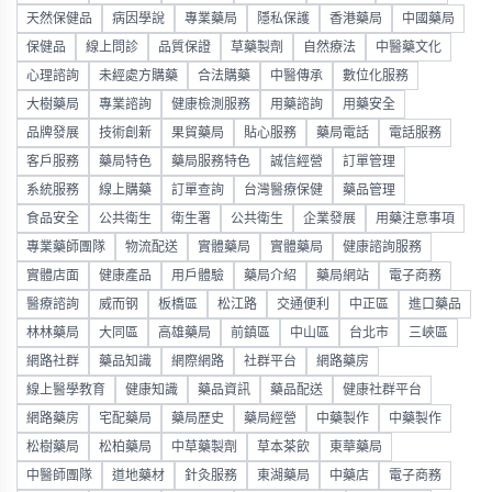
天然保健品
病因學說
專業藥局
隱私保護
香港藥局
中國藥局
保健品
線上問診
品質保證
草藥製劑
自然療法
中醫藥文化
心理諮詢
未經處方購藥
合法購藥
中醫傳承
數位化服務
大樹藥局
專業諮詢
健康檢測服務
用藥諮詢
用藥安全
品牌發展
技術創新
果貿藥局
貼心服務
藥局電話
電話服務
客戶服務
藥局特色
藥局服務特色
誠信經營
訂單管理
系統服務
線上購藥
訂單查詢
台灣醫療保健
藥品管理
食品安全
公共衛生
衛生署
公共衛生
企業發展
用藥注意事項
專業藥師團隊
物流配送
實體藥局
實體藥局
健康諮詢服務
實體店面
健康產品
用戶體驗
藥局介紹
藥局網站
電子商務
醫療諮詢
威而钢
板橋區
松江路
交通便利
中正區
進口藥品
林林藥局
大同區
高雄藥局
前鎮區
中山區
台北市
三峽區
網路社群
藥品知識
網際網路
社群平台
網路藥房
線上醫學教育
健康知識
藥品資訊
藥品配送
健康社群平台
網路藥房
宅配藥局
藥局歷史
藥局經營
中藥製作
中藥製作
松樹藥局
松柏藥局
中草藥製劑
草本茶飲
東華藥局
中醫師團隊
道地藥材
針灸服務
東湖藥局
中藥店
電子商務