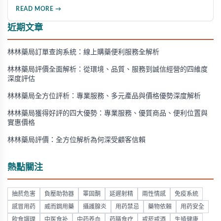
方法、劑量選擇及注意事項，幫助消費者了解這款由輝瑞公司
READ MORE →
研發的藥品，並介紹50mg、100mg及瓶裝30顆等多種規格選
擇。
近期文章
林林藥局訂單查詢系統：線上購藥便利服務全解析
林林藥局評價全面解析：從環境、品質、服務到誠信經營的四維度
深度評估
林林藥局全方位評析：專業服務、多元產品與價格優勢深度解析
林林藥局獲得好評的四大優勢：專業服務、優質商品、便利位置與
實惠價格
林林藥局評價：全方位解析為何深受顧客信賴
熱點關注
抽菸危害
負壓助勃器
睪固酮
延遲射精
兩性情感
免疫系統
感冒用药
威而鋼用藥
攝護腺炎
用药禁忌
藥物依賴
用药安全
飲食調理
中医食补
中药养血
药膳食疗
戒菸戒酒
生殖健康