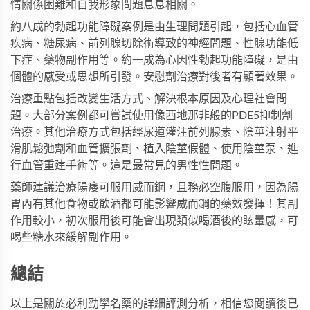
情關係困難和自我形象問題息息相關。
約八成的勃起功能障礙案例是由生理問題引起，包括心血管
疾病、糖尿病、前列腺切除術導致的神經問題、性腺功能低
下症、藥物副作用等。約一成為心因性勃起功能障礙，是由
個體的感受或思想所引發。安慰劑治療對後者有顯著效果。
治療重點包括改變生活方式、解決根本原因及心理社會問
題。大部分案例都可嘗試使用像西地那非般的PDE5抑制劑
治療。其他治療方式包括經尿道灌注前列腺素、陰莖注射平
滑肌鬆弛劑和血管擴張劑、植入陰莖假體、使用陰莖泵、進
行血管重建手術等。這是最常見的男性性問題。
藥師建議治療陽痿可服用
威而鋼
，且務必空腹服用，因為腸
胃內有其他食物或飲酒都可能影響威而鋼的藥效發揮！其副
作用較小，初次服用後可能會出現類似喝酒後的眩暈感，可
喝些糖水來緩解副作用。
總結
以上是關於必利勁學名藥的詳細評測分析，相信您閱讀後已