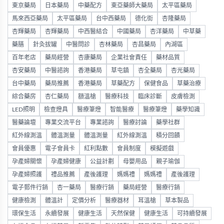
東京藥局
日本藥局
中藥配方
東亞藥師大藥局
太平區藥局
馬來西亞藥局
太平區藥局
台中西藥局
德化街
杏隆藥局
杏輝藥局
杏輝藥局
中西醫結合
中國藥局
杏洋藥局
中草藥
藥膳
針灸拔罐
中醫問診
杏林藥局
杏昌藥局
內湖區
百年老店
藥局經營
杏康藥局
企業社會責任
藥材品質
杏安藥局
中醫諮詢
香港藥局
草屯鎮
杏全藥局
杏光藥局
台中藥局
藥局推薦
香港藥局
草藥配方
保健食品
草藥治療
綜合藥房
杏仁藥局
額溫槍
醫療科技
臨床診斷
皮膚檢測
LED照明
檢查燈具
醫療筆燈
智能醫療
醫療筆燈
藥學知識
醫藥論壇
專業交流平台
專業諮詢
醫療討論
藥學社群
紅外線測溫
體溫測量
體溫測量
紅外線測溫
積分回饋
會員優惠
電子會員卡
紅利點數
會員制度
模擬遊戲
孕產婦關懷
孕產婦健康
公益計劃
母嬰用品
親子瑜伽
孕產婦照護
禮品推薦
產後護理
媽媽禮
媽媽禮
產後護理
電子郵件行銷
杏一藥局
醫療行銷
藥局經營
醫療行銷
健康檢測
體溫計
定價分析
醫療器材
耳溫槍
草本製品
環保生活
永續發展
健康生活
天然保健
健康生活
可持續發展