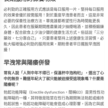
必利勁的正確服用方式應該是每日服用一片，堅持每日服用
的效果會優於按需服用！對於重度早洩患者而言，這是非常
必要的保養性治療方法。畢竟誰都希望性行為時間能更長
久，因此患者在服藥期間應盡量減少抽煙喝酒，並積極鍛鍊
身體，配合飲食上少油少鹽的健康生活方式。俗話說「三分
藥效，七分靠自己」，只要患者堅持上述健康生活習慣，必
能大幅增強必利勁的服用效果，期盼患者早日擺脫早洩困
擾！
早洩常與陽痿併發
常有人說「人到中年不得已，保溫杯中泡枸杞」，道出了心
中的無奈。難道年紀大了就只能被迫接受這現象嗎？什麼是
陽痿呢？
勃起功能障礙（Erectile dysfunction，簡稱ED）是男性性功
能障礙的一種，其特徵是陰莖在性行為期間無法勃起或維持
勃起狀態。勃起功能障礙可能會造成心理影響，因為它與感