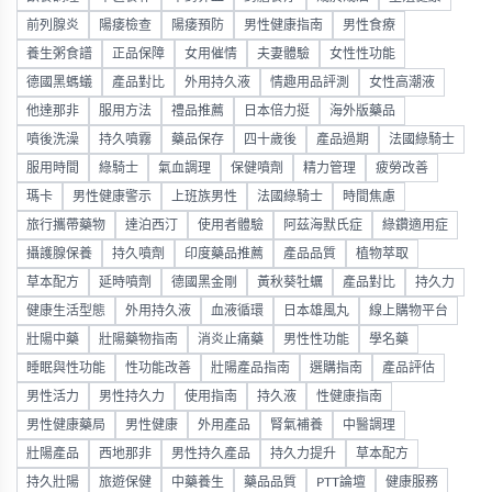
前列腺炎
陽痿檢查
陽痿預防
男性健康指南
男性食療
養生粥食譜
正品保障
女用催情
夫妻體驗
女性性功能
德國黑螞蟻
產品對比
外用持久液
情趣用品評測
女性高潮液
他達那非
服用方法
禮品推薦
日本倍力挺
海外版藥品
噴後洗澡
持久噴霧
藥品保存
四十歲後
產品過期
法國綠騎士
服用時間
綠騎士
氣血調理
保健噴劑
精力管理
疲勞改善
瑪卡
男性健康警示
上班族男性
法國綠騎士
時間焦慮
旅行攜帶藥物
達泊西汀
使用者體驗
阿茲海默氏症
綠鑽適用症
攝護腺保養
持久噴劑
印度藥品推薦
產品品質
植物萃取
草本配方
延時噴劑
德國黑金剛
黃秋葵牡蠣
產品對比
持久力
健康生活型態
外用持久液
血液循環
日本雄風丸
線上購物平台
壯陽中藥
壯陽藥物指南
消炎止痛藥
男性性功能
學名藥
睡眠與性功能
性功能改善
壯陽產品指南
選購指南
產品評估
男性活力
男性持久力
使用指南
持久液
性健康指南
男性健康藥局
男性健康
外用產品
腎氣補養
中醫調理
壯陽產品
西地那非
男性持久產品
持久力提升
草本配方
持久壯陽
旅遊保健
中藥養生
藥品品質
PTT論壇
健康服務