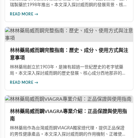
瑞製藥於1998年推出。本文深入探討威而鋼的發展背景、核心
成分西地那非的作用機制、常見副作用如頭痛和臉部發紅，以
READ MORE →
及全球年銷售額超過23億美元的市場表現，幫助讀者全面了解
這款革命性藥品。
林林藥局威而鋼完整指南：歷史、成分、使用方式與注
意事項
林林藥局創立於1903年，是擁有超過一世紀歷史的老字號藥
局。本文深入探討威而鋼的歷史發展、核心成分西地那非的作
用機制、正確使用方式（50mg與100mg規格選擇）、服用注
READ MORE →
意事項，以及與犀利士等其他男性健康產品的比較，幫助讀者
全面瞭解並安全使用相關產品。
林林藥局威而鋼VIAGRA專業介紹：正品保證與使用指
南
林林藥局作為台灣威而鋼VIAGRA獨家總代理，提供正品保證
的男性健康產品。本文深入探討威而鋼的作用機制、正確使用