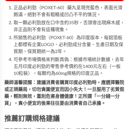
正品必利勁（POXET-60）藥丸呈現亮藍色，表面光滑
飽滿，絕對不會有粗糙或凹凸不平的情況。
取一顆必利勁放在口中含約35秒，舌頭會出現麻木感，
非正品則不會有這種現象。
所銷售的必利勁（POXET-60）為印度版本，每鋁箔板
上都標有企業LOGO、必利勁成分含量、生產日期及保
質期，保質期統一為2年。
可參考市場價格來判斷真偽：根據市場統計數據，去年
五月印度必利勁的零售參考價約在1400元左右（一板
10粒裝），每顆均為60mg規格的印度正品。
藥師溫馨提醒：建議消費者購買印度必利勁時，應選擇醫院
或正規藥局，切勿貪圖便宜而因小失大！一旦服用了劣質假
藥，輕則無效，重則危害身體健康！正所謂「一分錢一分
貨」，貪小便宜的後果往往要由消費者自己承擔。
推薦訂購規格建議