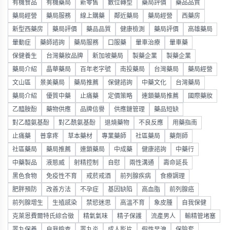
有機食品
有機藥局
新零售
數位轉型
藥局評價
藥品品質
藥局經營
藥局服務
線上購藥
鄰近藥局
藥局經營
西藥房
新型西藥房
藥局評價
藥品品質
健康檢測
藥局評價
高雄藥局
暈動症
藥師諮詢
藥局服務
口服藥
暈車治療
暈車藥
保健養生
台灣藥妝品牌
新加坡藥局
製藥企業
製藥企業
藥局介紹
晶華藥局
百年老字號
南投藥局
台灣藥局
藥局經營
文山區
景美藥局
藥局推薦
保健諮詢
中藥文化
台灣藥局
藥局介紹
優質中藥
止痛藥
定價策略
連鎖藥局推薦
國際藥妝
乙醯胺酚
藥物供應
品牌信譽
供應鏈管理
藥品短缺
對乙醯氨基酚
對乙酰氨基酚
退燒藥物
不良反應
用藥指南
止痛藥
普拿疼
草本藥材
專業藥師
社區藥局
藥劑師
社區藥局
藥局推薦
連鎖藥局
中成藥
健康諮詢
中藥行
中藥製品
液態威
射精控制
自慰
兩性溝通
壽命延長
黑色食物
免疫性不育
戒菸戒酒
前列腺疾病
食療調理
肥胖預防
改善方法
不孕症
基因缺陷
高血脂
前列腺癌
前列腺增生
生殖感染
禁慾迷思
高溫不育
象皮腫
自我保健
克萊恩費爾特氏綜合徵
精氣氣味
精子保護
流產男人
輸精管堵塞
睪丸保養
自我檢查
睪丸炎
成人影片
假性早洩
保險套