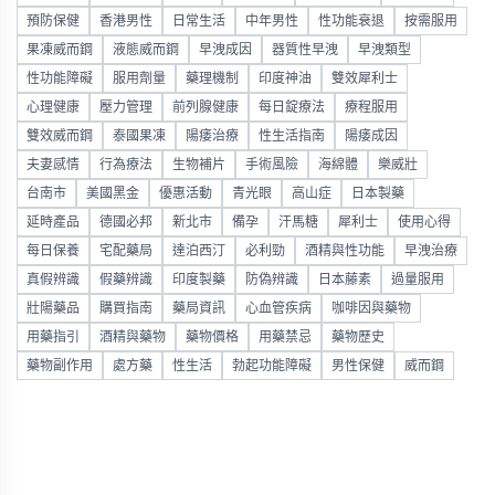
預防保健
香港男性
日常生活
中年男性
性功能衰退
按需服用
果凍威而鋼
液態威而鋼
早洩成因
器質性早洩
早洩類型
性功能障礙
服用劑量
藥理機制
印度神油
雙效犀利士
心理健康
壓力管理
前列腺健康
每日錠療法
療程服用
雙效威而鋼
泰國果凍
陽痿治療
性生活指南
陽痿成因
夫妻感情
行為療法
生物補片
手術風險
海綿體
樂威壯
台南市
美國黑金
優惠活動
青光眼
高山症
日本製藥
延時產品
德國必邦
新北市
備孕
汗馬糖
犀利士
使用心得
每日保養
宅配藥局
達泊西汀
必利勁
酒精與性功能
早洩治療
真假辨識
假藥辨識
印度製藥
防偽辨識
日本藤素
過量服用
壯陽藥品
購買指南
藥局資訊
心血管疾病
咖啡因與藥物
用藥指引
酒精與藥物
藥物價格
用藥禁忌
藥物歷史
藥物副作用
處方藥
性生活
勃起功能障礙
男性保健
威而鋼