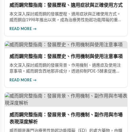
威而鋼完整指南：發展歷程、適用症狀與正確使用方式
本文深入探討威而鋼的發展歷程、適用症狀與正確使用方式。
威而鋼自1998年推出以來，成為治療男性勃起功能障礙的重要
藥物。文章詳細介紹其作用機理、使用注意事項、可能的副作
READ MORE →
用，以及相關研究成果，幫助讀者全面了解這類藥物並在醫師
指導下做出明智決定。
威而鋼完整指南：發展歷史、作用機制與使用注意事項
本文深入探討威而鋼的發展背景、作用機制、適應症及使用注
意事項。威而鋼含西地那非成分，透過抑制PDE-5酵素促進血
管擴張，有效治療男性勃起功能障礙。使用前應經醫師評估，
READ MORE →
注意禁忌症與副作用，確保用藥安全。
威而鋼完整指南：發展背景、作用機制、副作用與市場
表現深度解析
威而鋼是專門治療男性勃起功能障礙（ED）的處方藥物，由輝