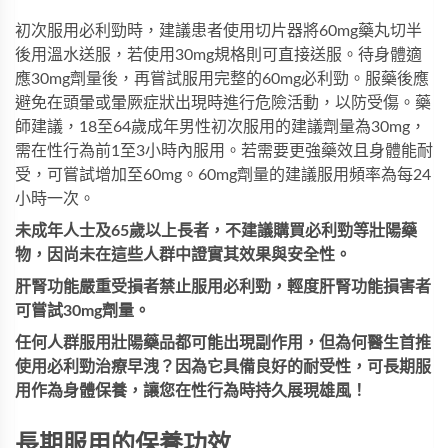
初次服用必利勁時，建議患者使用切片器將60mg藥丸切半
後用溫水送服，若使用30mg規格則可直接送服。待身體適
應30mg劑量後，再嘗試服用完整的60mg必利勁。服藥後應
避免在頭暈或暈厥症狀出現時進行危險活動，以防受傷。藥
師建議，18至64歲成年男性初次服用的建議劑量為30mg，
需在性行為前1至3小時內服用。若需要更強藥效且身體能耐
受，可嘗試增加至60mg。60mg劑量的建議服用頻率為每24
小時一次。
未成年人士及65歲以上長者，不建議購買必利勁等壯陽藥
物，因尚未在這些人群中證實其效果與安全性。
肝腎功能嚴重受損者禁止服用必利勁，輕度肝腎功能損害者
可嘗試30mg劑量。
任何人群服用壯陽藥品都可能出現副作用，但為何醫生首推
使用必利勁治療早洩？因為它具備良好的耐受性，可長期服
用作為身體保養，讓您在性行為時持久展現雄風！
長期服用的保養功效