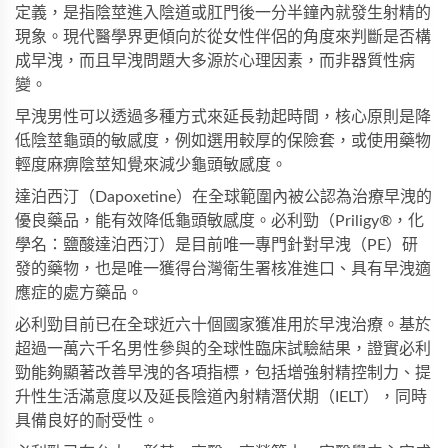
定義，是指陰莖進入陰道或肛門後一分半鐘內就發生射精的
現象。現代醫學界更傾向於從女性伴侶的角度來判斷是否構
成早洩，而且早洩問題大多源於心理因素，而非器質性病
變。
早洩男性可以透過多種方式來延長勃起時間，核心原則是降
低陰莖龜頭的敏感度，例如選用較厚的保險套，或使用藥物
輕度麻痹陰莖知覺來減少龜頭敏感度。
達泊西汀（Dapoxetine）在全球範圍內被公認為治療早洩的
優良藥品，能有效降低龜頭敏感度。
必利勁
（Priligy®，化
學名：鹽酸達泊西汀）是目前唯一專門針對早洩（PE）研
發的藥物，也是唯一獲得台灣衛生署核准進口、具有早洩適
應症的處方藥品。
必利勁
目前已在全球近六十個國家獲准用於早洩治療。基於
超過一萬六千名男性參與的全球性臨床試驗結果，證實必利
勁能夠顯著改善早洩的各項指標，包括增強射精控制力、提
升性生活滿意度以及延長陰道內射精潛伏期（IELT），同時
具備良好的耐受性。