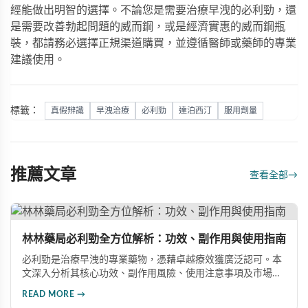
經能做出明智的選擇。不論您是需要治療早洩的
必利勁
，還
是需要改善勃起問題的
威而鋼
，或是經濟實惠的
威而鋼瓶
裝
，都請務必選擇正規渠道購買，並遵循醫師或藥師的專業
建議使用。
標籤：
真假辨識
早洩治療
必利勁
達泊西汀
服用劑量
推薦文章
查看全部
→
林林藥局必利勁全方位解析：功效、副作用與使用指南
必利勁是治療早洩的專業藥物，憑藉卓越療效獲廣泛認可。本
文深入分析其核心功效、副作用風險、使用注意事項及市場發
展前景，助您全面了解產品特性並做出明智選擇。
READ MORE →