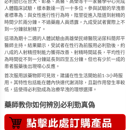
必利勁已在台大、彰基、高醫、高榮等十一家醫學中心完成
人體臨床試驗，樣本數達一百一十多位。參與試驗的早洩患
者標準為：與女性進行性行為時，陰莖從進入陰道到射精的
時間少於兩分鐘。不過藥廠人員透露，九成受試者實際上不
到一分鐘就射精了。
這項為期十二週的人體試驗由高雄榮民總醫院泌尿科簡邦平
醫師主持。結果顯示，受試者在性行為前服用必利勁後，約
八成的人射精控制能力獲得改善、射精時間延長，平均性行
為時間從不到一分鐘延長到四至五分鐘。但也有少於一成的
患者服藥後出現噁心反應。
首次服用該藥物即可見效，建議在性生活開始前1-3小時服
用。其特性包括能在體內快速代謝消除，且副作用發生率較
低，這使得必利勁成為治療早洩的理想選擇。
藥師教你如何辨別必利勁真偽