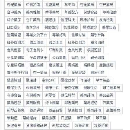
杏安藥局
中醫諮詢
香港藥局
草屯鎮
杏全藥局
杏光藥局
台中藥局
藥局推薦
香港藥局
草藥配方
保健食品
草藥治療
綜合藥房
杏仁藥局
額溫槍
醫療科技
臨床診斷
皮膚檢測
LED照明
檢查燈具
醫療筆燈
智能醫療
醫療筆燈
藥學知識
醫藥論壇
專業交流平台
專業諮詢
醫療討論
藥學社群
紅外線測溫
體溫測量
體溫測量
紅外線測溫
積分回饋
會員優惠
電子會員卡
紅利點數
會員制度
模擬遊戲
孕產婦關懷
孕產婦健康
公益計劃
母嬰用品
親子瑜伽
孕產婦照護
禮品推薦
產後護理
媽媽禮
媽媽禮
產後護理
電子郵件行銷
杏一藥局
醫療行銷
藥局經營
醫療行銷
健康檢測
體溫計
定價分析
醫療器材
耳溫槍
草本製品
環保生活
永續發展
健康生活
天然保健
健康生活
可持續發展
有機食品
有機藥局
新零售
數位轉型
藥局評價
藥品品質
藥局經營
藥局服務
線上購藥
鄰近藥局
藥局經營
西藥房
新型西藥房
藥局評價
藥品品質
健康檢測
藥局評價
高雄藥局
暈動症
藥師諮詢
藥局服務
口服藥
暈車治療
暈車藥
保健養生
台灣藥妝品牌
新加坡藥局
製藥企業
製藥企業