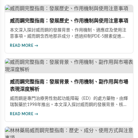
指導下做出明智決定。
威而鋼完整指南：發展歷史、作用機制與使用注意事項
本文深入探討威而鋼的發展背景、作用機制、適應症及使用注
意事項。威而鋼含西地那非成分，透過抑制PDE-5酵素促進血
管擴張，有效治療男性勃起功能障礙。使用前應經醫師評估，
READ MORE →
注意禁忌症與副作用，確保用藥安全。
威而鋼完整指南：發展背景、作用機制、副作用與市場
表現深度解析
威而鋼是專門治療男性勃起功能障礙（ED）的處方藥物，由輝
瑞製藥於1998年推出。本文深入探討威而鋼的發展背景、核心
成分西地那非的作用機制、常見副作用如頭痛和臉部發紅，以
READ MORE →
及全球年銷售額超過23億美元的市場表現，幫助讀者全面了解
這款革命性藥品。