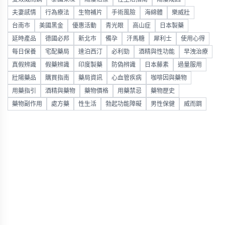
夫妻感情
行為療法
生物補片
手術風險
海綿體
樂威壯
台南市
美國黑金
優惠活動
青光眼
高山症
日本製藥
延時產品
德國必邦
新北市
備孕
汗馬糖
犀利士
使用心得
每日保養
宅配藥局
達泊西汀
必利勁
酒精與性功能
早洩治療
真假辨識
假藥辨識
印度製藥
防偽辨識
日本藤素
過量服用
壯陽藥品
購買指南
藥局資訊
心血管疾病
咖啡因與藥物
用藥指引
酒精與藥物
藥物價格
用藥禁忌
藥物歷史
藥物副作用
處方藥
性生活
勃起功能障礙
男性保健
威而鋼