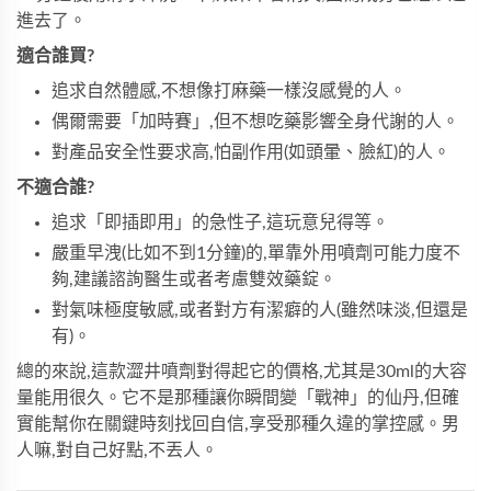
進去了。
適合誰買?
追求自然體感,不想像打麻藥一樣沒感覺的人。
偶爾需要「加時賽」,但不想吃藥影響全身代謝的人。
對產品安全性要求高,怕副作用(如頭暈、臉紅)的人。
不適合誰?
追求「即插即用」的急性子,這玩意兒得等。
嚴重早洩(比如不到1分鐘)的,單靠外用噴劑可能力度不
夠,建議諮詢醫生或者考慮雙效藥錠。
對氣味極度敏感,或者對方有潔癖的人(雖然味淡,但還是
有)。
總的來說,這款澀井噴劑對得起它的價格,尤其是30ml的大容
量能用很久。它不是那種讓你瞬間變「戰神」的仙丹,但確
實能幫你在關鍵時刻找回自信,享受那種久違的掌控感。男
人嘛,對自己好點,不丟人。