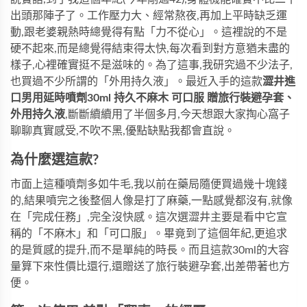
出頭那陣子了。工作壓力大、經常熬夜,再加上平時缺乏運
動,跟老婆親熱時總覺得有點「力不從心」。這裡說的不是
硬不起來,而是總覺得結束得太快,每次看到對方意猶未盡的
樣子,心裡確實挺不是滋味的。為了這事,我研究過不少法子,
也買過不少所謂的「外用持久液」。最近入手的這款
澀井進
口男用延時噴劑30ml 持久不麻木 可口服 贈旅行裝避孕套、
外用持久液
,斷斷續續用了半個多月,今天想跟大家掏心窩子
聊聊真實感受,不吹不黑,優點缺點我都會直說。
為什麼選這款?
市面上這種噴劑多如牛毛,我以前在藥局隨便買過幾十塊錢
的,結果噴完之後整個人像是打了麻藥,一點感覺都沒有,就像
在「完成任務」,完全沒快感。這次選澀井主要是看中它宣
稱的「不麻木」和「可口服」。畢竟到了這個年紀,更追求
的是質感的提升,而不是單純的時長。而且這款30ml的大容
量算下來性價比還行,還贈送了旅行裝避孕套,出差帶著也方
便。