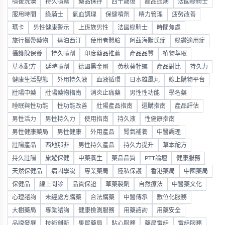
噴後洗澡
持久噴霧
藥品保存
四十歲後
產品過期
法國綠騎士
服用時間
綠騎士
氣血調理
保健噴劑
精力管理
疲勞改善
瑪卡
男性健康警示
上班族男性
法國綠騎士
時間焦慮
旅行攜帶藥物
達泊西汀
使用者體驗
阿茲海默氏症
綠鑽適用症
攝護腺保養
持久噴劑
印度藥品推薦
產品品質
植物萃取
草本配方
延時噴劑
德國黑金剛
黃秋葵牡蠣
產品對比
持久力
健康生活型態
外用持久液
血液循環
日本雄風丸
線上購物平台
壯陽中藥
壯陽藥物指南
消炎止痛藥
男性性功能
學名藥
睡眠與性功能
性功能改善
壯陽產品指南
選購指南
產品評估
男性活力
男性持久力
使用指南
持久液
性健康指南
男性健康藥局
男性健康
外用產品
腎氣補養
中醫調理
壯陽產品
西地那非
男性持久產品
持久力提升
草本配方
持久壯陽
旅遊保健
中藥養生
藥品品質
PTT論壇
健康服務
天然保健品
病因學說
專業藥局
隱私保護
香港藥局
中國藥局
保健品
線上問診
品質保證
草藥製劑
自然療法
中醫藥文化
心理諮詢
未經處方購藥
合法購藥
中醫傳承
數位化服務
大樹藥局
專業諮詢
健康檢測服務
用藥諮詢
用藥安全
品牌發展
技術創新
果貿藥局
貼心服務
藥局電話
電話服務