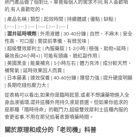
熱門產品做了個對比。畢竟每個人的需求不同,有人喜歡噴
的,有人喜歡吃的。
| 產品名稱 | 類型 | 起效時間 | 持續體感 | 優點 | 缺點 |
| :--- | :--- | :--- | :--- | :--- | :--- |
|
澀井延時噴劑
| 外用液體 | 30-40分鐘 | 自然、不麻木 | 安全
性高、可口服 | 需提前準備、有微苦味 |
|
超級雙效犀利士
| 內服藥錠 | 1-2小時 | 極強、助勃+延時 |
藥效長(24小時+) | 可能有頭痛、臉紅副作用 |
|
美國黑金
| 能量補充 | 1小時左右 | 體力充沛 | 成分較天然、
補腎氣 | 延時效果因人而異 |
|
日本藤素
| 速效保養 | 40-60分鐘 | 爆發力強 | 提升硬度明顯
| 長期吃錢包壓力大 |
從表格可以看出,如果你是臨時起意,或者不想讓藥物進入全
身血液循環,澀井這種外用持久液是首選。但如果你追求的
是那種「隨時待命」的戰鬥力,
超級雙效犀利士
這種內服的
會更省事,不用在那兒掐著表算噴藥時間。
關於原理和成分的「老司機」科普