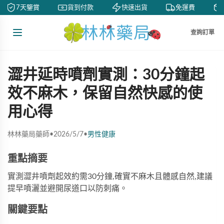
7天鑒賞
貨到付款
快速出貨
免運費
查詢訂單
澀井延時噴劑實測：30分鐘起
效不麻木，保留自然快感的使
用心得
林林藥局藥師
•
2026/5/7
•
男性健康
重點摘要
實測澀井噴劑起效約需30分鐘,確實不麻木且體感自然,建議
提早噴灑並避開尿道口以防刺痛。
關鍵要點