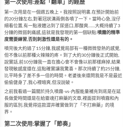
第一次使用:差點「翻車」的經歷
第一次用是在一個週五晚上。我按照說明書,在預計開始前
的20分鐘左右,對著冠狀溝兩側各噴了一下。當時心急,沒仔
細看位置,有一點液體沾到了尿道口,那酸爽……大概持續了3
分鐘的微弱刺痛感,這就是我發現的第一個缺點:
噴霧的精準
度需要練習,否則刺激性還是有的。
噴完後大約過了15分鐘,我感覺局部有一種微微發熱的感覺,
但不像以前那種火辣辣的疼。到了大約30分鐘後正式開始,
說實話,前10分鐘我一直在擔心會不會像以前那樣麻掉,結果
發現敏感度還在,這點確實讓我驚喜。那次持續了約25分鐘,
比平時多了差不多一倍的時間。老婆後來還問我是不是最近
偷偷健身了,我心裡暗爽,但沒說破。
之前我看過一篇關於持久噴霧-vs-內服能量補充到底是在延
長做愛時間還是在給靈魂打麻藥的文章,裡面提到噴霧和內
服的區別,我覺得這款澀井確實做到了「不打麻藥」的境
界。
第二次使用:掌握了「節奏」