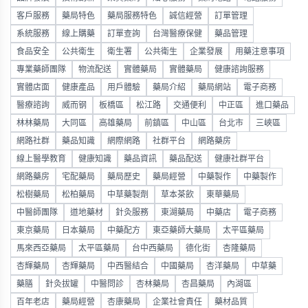
客戶服務
藥局特色
藥局服務特色
誠信經營
訂單管理
系統服務
線上購藥
訂單查詢
台灣醫療保健
藥品管理
食品安全
公共衛生
衛生署
公共衛生
企業發展
用藥注意事項
專業藥師團隊
物流配送
實體藥局
實體藥局
健康諮詢服務
實體店面
健康產品
用戶體驗
藥局介紹
藥局網站
電子商務
醫療諮詢
威而钢
板橋區
松江路
交通便利
中正區
進口藥品
林林藥局
大同區
高雄藥局
前鎮區
中山區
台北市
三峽區
網路社群
藥品知識
網際網路
社群平台
網路藥房
線上醫學教育
健康知識
藥品資訊
藥品配送
健康社群平台
網路藥房
宅配藥局
藥局歷史
藥局經營
中藥製作
中藥製作
松樹藥局
松柏藥局
中草藥製劑
草本茶飲
東華藥局
中醫師團隊
道地藥材
針灸服務
東湖藥局
中藥店
電子商務
東京藥局
日本藥局
中藥配方
東亞藥師大藥局
太平區藥局
馬來西亞藥局
太平區藥局
台中西藥局
德化街
杏隆藥局
杏輝藥局
杏輝藥局
中西醫結合
中國藥局
杏洋藥局
中草藥
藥膳
針灸拔罐
中醫問診
杏林藥局
杏昌藥局
內湖區
百年老店
藥局經營
杏康藥局
企業社會責任
藥材品質