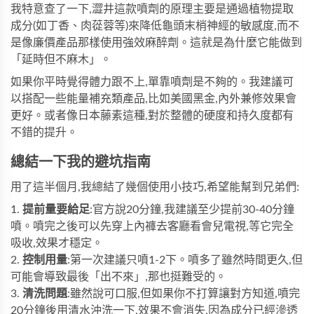
我特意查了一下,澀井這款噴劑的原理主要是通過植物提取
成分(如丁香、肉蓯蓉等)來降低龜頭末梢神經的敏感度,而不
是像廉價產品那樣使用強效麻醉劑。這就是為什麼它能做到
「延時但不麻木」。
如果你平時覺得體力跟不上,單靠噴劑是不夠的。我建議可
以搭配一些能量補充類產品,比如
美國黑金
,內外兼修效果會
更好。或者像
日本藤素
這種,對於整體的硬度和持久度都有
不錯的提升。
總結一下我的避坑指南
用了這半個月,我總結了幾個使用小技巧,希望能幫到兄弟們:
1.
提前量要給足
:官方說20分鐘,我建議至少提前30-40分鐘
噴。噴完之後可以先穿上內褲去客廳看會兒電視,等它完全
吸收,效果才穩定。
2.
控制用量
:第一次建議只噴1-2下。噴多了雖然時間更久,但
可能會導致最後「出不來」,那也挺難受的。
3.
清洗問題
:雖然說可口服,但如果你不打算讓對方知道,噴完
20分鐘後用清水沖洗一下,效果不會消失,因為成分已經滲透