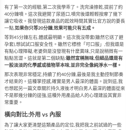
有了第一次的經驗,第二次我學乖了。洗完澡擦乾,提前了約
40分鐘噴。這次我避開了尿道口,噴完後還輕輕按摩了幾下
讓它吸收。我發現這款產品的起效時間其實比官方說的要長
一點,
如果你只等20分鐘,效果可能只有五成。
等到45分鐘左右,體感最明顯。這次我沒帶套(雖然它送了避
孕套),想試試口服安全性。雖然它標榜「可口服」,但我還是
有點心理障礙,老婆倒是沒發現有什麼異味,只是說稍微有一
點點苦澀。這就是第二個缺點:
雖然宣稱無味,但細品還是有
一股淡淡的化學感或植物草本味,並非完全像純淨水一樣。
那次表現非常穩定,持續了約40分鐘,最後是我主動控制節奏
才結束的。這種掌控感,確實是男人最深的體面。說到這,我
也想起另一篇文章關於持久液後才明白男人最深的體面從來
不是那幾分鐘的逞強,這種外用產品給人的心理建設其實非
常重要。
橫向對比:外用 vs 內服
為了讓大家更清楚這類產品的定位,我把我之前試過的一些