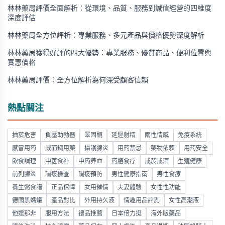
林林藥局評價全面解析：從環境、品質、服務到誠信經營的四維度
深度評估
林林藥局全方位評析：專業服務、多元產品與價格優勢深度解析
林林藥局獲得好評的四大優勢：專業服務、優質商品、便利位置與
實惠價格
林林藥局評價：全方位解析為何深受顧客信賴
熱點關注
抽菸危害
負壓助勃器
睪固酮
延遲射精
兩性情感
免疫系統
感冒用药
威而鋼用藥
攝護腺炎
用药禁忌
藥物依賴
用药安全
飲食調理
中医食补
中药养血
药膳食疗
戒菸戒酒
生殖健康
前列腺炎
陽痿檢查
陽痿預防
男性健康指南
男性食療
養生粥食譜
正品保障
女用催情
夫妻體驗
女性性功能
德國黑螞蟻
產品對比
外用持久液
情趣用品評測
女性高潮液
他達那非
服用方法
禮品推薦
日本倍力挺
海外版藥品