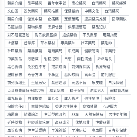
藥局介紹
晶華藥局
百年老字號
南投藥局
台灣藥局
藥局經營
文山區
景美藥局
藥局推薦
保健諮詢
中藥文化
台灣藥局
藥局介紹
優質中藥
止痛藥
定價策略
連鎖藥局推薦
國際藥妝
乙醯胺酚
藥物供應
品牌信譽
供應鏈管理
藥品短缺
對乙醯氨基酚
對乙酰氨基酚
退燒藥物
不良反應
用藥指南
止痛藥
普拿疼
草本藥材
專業藥師
社區藥局
藥劑師
社區藥局
藥局推薦
連鎖藥局
中成藥
健康諮詢
中藥行
中藥製品
液態威
射精控制
自慰
兩性溝通
壽命延長
黑色食物
免疫性不育
戒菸戒酒
前列腺疾病
食療調理
肥胖預防
改善方法
不孕症
基因缺陷
高血脂
前列腺癌
前列腺增生
生殖感染
禁慾迷思
高溫不育
象皮腫
自我保健
克萊恩費爾特氏綜合徵
精氣氣味
精子保護
流產男人
輸精管堵塞
睪丸保養
自我檢查
睪丸炎
成人影片
假性早洩
保險套
保險套使用
器質性陽痿
香港男性健康
食物禁忌
心理壓力
糖尿病
辨證論治
生活型態改善
SSRI
天然保健品
男性更年期
延時藥物
神經系統疾病
產品成分
伐地那非
性愛品質
血管疾病
性生活調適
早洩診斷
早洩症狀
高血壓
青春期保健