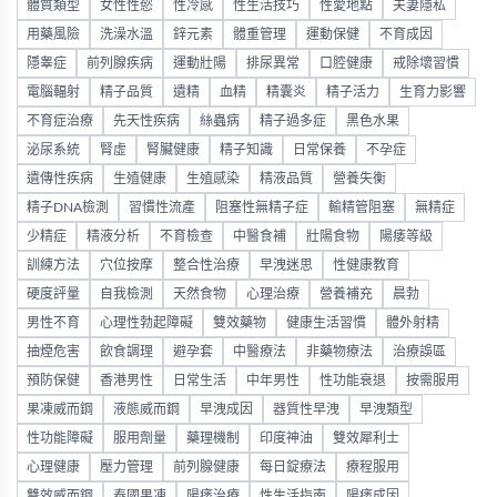
體質類型
女性性慾
性冷感
性生活技巧
性愛地點
夫妻隱私
用藥風險
洗澡水溫
鋅元素
體重管理
運動保健
不育成因
隱睾症
前列腺疾病
運動壯陽
排尿異常
口腔健康
戒除壞習慣
電腦輻射
精子品質
遺精
血精
精囊炎
精子活力
生育力影響
不育症治療
先天性疾病
絲蟲病
精子過多症
黑色水果
泌尿系統
腎虛
腎臟健康
精子知識
日常保養
不孕症
遺傳性疾病
生殖健康
生殖感染
精液品質
營養失衡
精子DNA檢測
習慣性流產
阻塞性無精子症
輸精管阻塞
無精症
少精症
精液分析
不育檢查
中醫食補
壯陽食物
陽痿等級
訓練方法
穴位按摩
整合性治療
早洩迷思
性健康教育
硬度評量
自我檢測
天然食物
心理治療
營養補充
晨勃
男性不育
心理性勃起障礙
雙效藥物
健康生活習慣
體外射精
抽煙危害
飲食調理
避孕套
中醫療法
非藥物療法
治療誤區
預防保健
香港男性
日常生活
中年男性
性功能衰退
按需服用
果凍威而鋼
液態威而鋼
早洩成因
器質性早洩
早洩類型
性功能障礙
服用劑量
藥理機制
印度神油
雙效犀利士
心理健康
壓力管理
前列腺健康
每日錠療法
療程服用
雙效威而鋼
泰國果凍
陽痿治療
性生活指南
陽痿成因