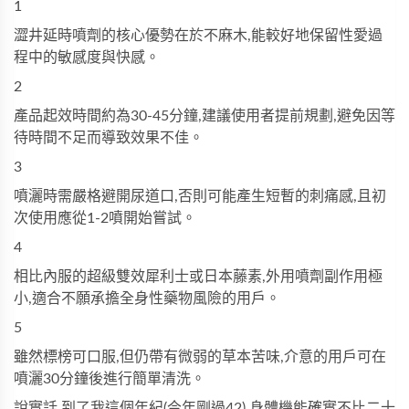
1
澀井延時噴劑的核心優勢在於不麻木,能較好地保留性愛過
程中的敏感度與快感。
2
產品起效時間約為30-45分鐘,建議使用者提前規劃,避免因等
待時間不足而導致效果不佳。
3
噴灑時需嚴格避開尿道口,否則可能產生短暫的刺痛感,且初
次使用應從1-2噴開始嘗試。
4
相比內服的
超級雙效犀利士
或
日本藤素
,外用噴劑副作用極
小,適合不願承擔全身性藥物風險的用戶。
5
雖然標榜可口服,但仍帶有微弱的草本苦味,介意的用戶可在
噴灑30分鐘後進行簡單清洗。
說實話,到了我這個年紀(今年剛過42),身體機能確實不比二十