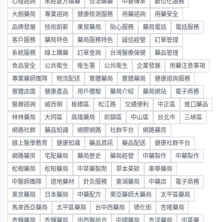
心理諮詢
未經處方購藥
合法購藥
中醫傳承
數位化服務
大樹藥局
專業諮詢
健康檢測服務
用藥諮詢
用藥安全
品牌發展
技術創新
果貿藥局
貼心服務
藥局電話
電話服務
客戶服務
藥局特色
藥局服務特色
誠信經營
訂單管理
系統服務
線上購藥
訂單查詢
台灣醫療保健
藥品管理
食品安全
公共衛生
衛生署
公共衛生
企業發展
用藥注意事項
專業藥師團隊
物流配送
實體藥局
實體藥局
健康諮詢服務
實體店面
健康產品
用戶體驗
藥局介紹
藥局網站
電子商務
醫療諮詢
威而钢
板橋區
松江路
交通便利
中正區
進口藥品
林林藥局
大同區
高雄藥局
前鎮區
中山區
台北市
三峽區
網路社群
藥品知識
網際網路
社群平台
網路藥房
線上醫學教育
健康知識
藥品資訊
藥品配送
健康社群平台
網路藥房
宅配藥局
藥局歷史
藥局經營
中藥製作
中藥製作
松樹藥局
松柏藥局
中草藥製劑
草本茶飲
東華藥局
中醫師團隊
道地藥材
針灸服務
東湖藥局
中藥店
電子商務
東京藥局
日本藥局
中藥配方
東亞藥師大藥局
太平區藥局
馬來西亞藥局
太平區藥局
台中西藥局
德化街
杏隆藥局
杏輝藥局
杏輝藥局
中西醫結合
中國藥局
杏洋藥局
中草藥