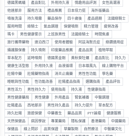
德國黑螞蟻
產品對比
外用持久液
情趣用品評測
女性高潮液
他達那非
服用方法
禮品推薦
日本倍力挺
海外版藥品
噴後洗澡
持久噴霧
藥品保存
四十歲後
產品過期
法國綠騎士
服用時間
綠騎士
氣血調理
保健噴劑
精力管理
疲勞改善
瑪卡
男性健康警示
上班族男性
法國綠騎士
時間焦慮
旅行攜帶藥物
達泊西汀
使用者體驗
阿茲海默氏症
綠鑽適用症
攝護腺保養
持久噴劑
印度藥品推薦
產品品質
植物萃取
草本配方
延時噴劑
德國黑金剛
黃秋葵牡蠣
產品對比
持久力
健康生活型態
外用持久液
血液循環
日本雄風丸
線上購物平台
壯陽中藥
壯陽藥物指南
消炎止痛藥
男性性功能
學名藥
睡眠與性功能
性功能改善
壯陽產品指南
選購指南
產品評估
男性活力
男性持久力
使用指南
持久液
性健康指南
男性健康藥局
男性健康
外用產品
腎氣補養
中醫調理
壯陽產品
西地那非
男性持久產品
持久力提升
草本配方
持久壯陽
旅遊保健
中藥養生
藥品品質
PTT論壇
健康服務
天然保健品
病因學說
專業藥局
隱私保護
香港藥局
中國藥局
保健品
線上問診
品質保證
草藥製劑
自然療法
中醫藥文化