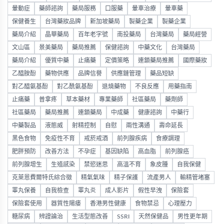
暈動症
藥師諮詢
藥局服務
口服藥
暈車治療
暈車藥
保健養生
台灣藥妝品牌
新加坡藥局
製藥企業
製藥企業
藥局介紹
晶華藥局
百年老字號
南投藥局
台灣藥局
藥局經營
文山區
景美藥局
藥局推薦
保健諮詢
中藥文化
台灣藥局
藥局介紹
優質中藥
止痛藥
定價策略
連鎖藥局推薦
國際藥妝
乙醯胺酚
藥物供應
品牌信譽
供應鏈管理
藥品短缺
對乙醯氨基酚
對乙酰氨基酚
退燒藥物
不良反應
用藥指南
止痛藥
普拿疼
草本藥材
專業藥師
社區藥局
藥劑師
社區藥局
藥局推薦
連鎖藥局
中成藥
健康諮詢
中藥行
中藥製品
液態威
射精控制
自慰
兩性溝通
壽命延長
黑色食物
免疫性不育
戒菸戒酒
前列腺疾病
食療調理
肥胖預防
改善方法
不孕症
基因缺陷
高血脂
前列腺癌
前列腺增生
生殖感染
禁慾迷思
高溫不育
象皮腫
自我保健
克萊恩費爾特氏綜合徵
精氣氣味
精子保護
流產男人
輸精管堵塞
睪丸保養
自我檢查
睪丸炎
成人影片
假性早洩
保險套
保險套使用
器質性陽痿
香港男性健康
食物禁忌
心理壓力
糖尿病
辨證論治
生活型態改善
SSRI
天然保健品
男性更年期