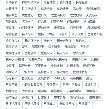
延時藥物
神經系統疾病
產品成分
伐地那非
性愛品質
血管疾病
性生活調適
早洩診斷
早洩症狀
高血壓
青春期保健
體質類型
女性性慾
性冷感
性生活技巧
性愛地點
夫妻隱私
用藥風險
洗澡水溫
鋅元素
體重管理
運動保健
不育成因
隱睾症
前列腺疾病
運動壯陽
排尿異常
口腔健康
戒除壞習慣
電腦輻射
精子品質
遺精
血精
精囊炎
精子活力
生育力影響
不育症治療
先天性疾病
絲蟲病
精子過多症
黑色水果
泌尿系統
腎虛
腎臟健康
精子知識
日常保養
不孕症
遺傳性疾病
生殖健康
生殖感染
精液品質
營養失衡
精子DNA檢測
習慣性流產
阻塞性無精子症
輸精管阻塞
無精症
少精症
精液分析
不育檢查
中醫食補
壯陽食物
陽痿等級
訓練方法
穴位按摩
整合性治療
早洩迷思
性健康教育
硬度評量
自我檢測
天然食物
心理治療
營養補充
晨勃
男性不育
心理性勃起障礙
雙效藥物
健康生活習慣
體外射精
抽煙危害
飲食調理
避孕套
中醫療法
非藥物療法
治療誤區
預防保健
香港男性
日常生活
中年男性
性功能衰退
按需服用
果凍威而鋼
液態威而鋼
早洩成因
器質性早洩
早洩類型