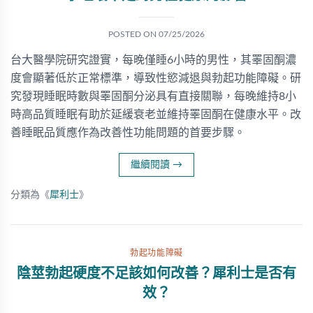
POSTED ON
07/25/2026
台大醫學院研究證實，每晚僅睡6小時的男性，其睪固酮濃
度會顯著低於正常標準，導致性慾減退與勃起功能障礙。研
究發現睡眠時數與睪固酮分泌具有直接關聯，每晚維持8小
時高品質睡眠有助於延緩衰老並維持睪固酮在健康水平。改
善睡眠品質應作為改善性功能問題的首要步驟。
繼續閱讀
→
分類為《
犀利士
》
勃起功能障礙
陰莖勃起硬度不足該如何改善？犀利士是否有
效？