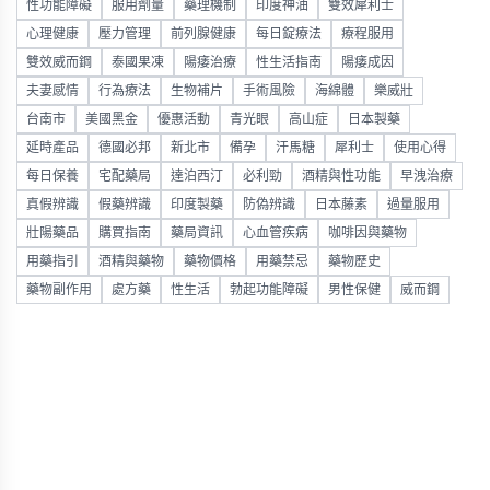
性功能障礙
服用劑量
藥理機制
印度神油
雙效犀利士
心理健康
壓力管理
前列腺健康
每日錠療法
療程服用
雙效威而鋼
泰國果凍
陽痿治療
性生活指南
陽痿成因
夫妻感情
行為療法
生物補片
手術風險
海綿體
樂威壯
台南市
美國黑金
優惠活動
青光眼
高山症
日本製藥
延時產品
德國必邦
新北市
備孕
汗馬糖
犀利士
使用心得
每日保養
宅配藥局
達泊西汀
必利勁
酒精與性功能
早洩治療
真假辨識
假藥辨識
印度製藥
防偽辨識
日本藤素
過量服用
壯陽藥品
購買指南
藥局資訊
心血管疾病
咖啡因與藥物
用藥指引
酒精與藥物
藥物價格
用藥禁忌
藥物歷史
藥物副作用
處方藥
性生活
勃起功能障礙
男性保健
威而鋼