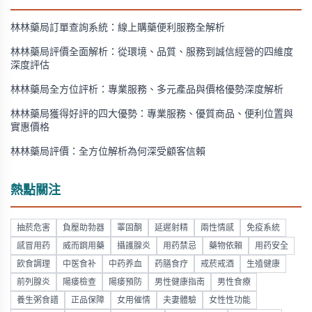
林林藥局訂單查詢系統：線上購藥便利服務全解析
林林藥局評價全面解析：從環境、品質、服務到誠信經營的四維度
深度評估
林林藥局全方位評析：專業服務、多元產品與價格優勢深度解析
林林藥局獲得好評的四大優勢：專業服務、優質商品、便利位置與
實惠價格
林林藥局評價：全方位解析為何深受顧客信賴
熱點關注
抽菸危害
負壓助勃器
睪固酮
延遲射精
兩性情感
免疫系統
感冒用药
威而鋼用藥
攝護腺炎
用药禁忌
藥物依賴
用药安全
飲食調理
中医食补
中药养血
药膳食疗
戒菸戒酒
生殖健康
前列腺炎
陽痿檢查
陽痿預防
男性健康指南
男性食療
養生粥食譜
正品保障
女用催情
夫妻體驗
女性性功能