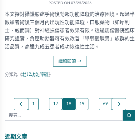
POSTED ON
07/25/2026
本文探討攝護腺癌手術後勃起功能障礙的治療困境。超過半
數患者術後三個月內出現性功能障礙，口服藥物（如犀利
士、威而鋼）對神經損傷患者效果有限。透過馬偕醫院臨床
研究證實，負壓助勃器可有效改善「舉弱愛腺男」族群的生
活品質，高達九成五患者成功恢復性生活。
繼續閱讀
→
分類為《
勃起功能障礙
》
1
...
17
18
19
...
69
近期文章