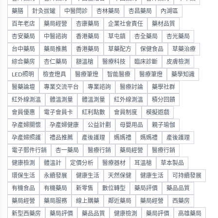
藥膳
針灸拔罐
中醫問診
杏林藥局
杏昌藥局
內湖區
百年老店
藥局經營
杏康藥局
企業社會責任
藥材品質
杏安藥局
中醫諮詢
香港藥局
草屯鎮
杏全藥局
杏光藥局
台中藥局
藥局推薦
香港藥局
草藥配方
保健食品
草藥治療
綜合藥房
杏仁藥局
額溫槍
醫療科技
臨床診斷
皮膚檢測
LED照明
檢查燈具
醫療筆燈
智能醫療
醫療筆燈
藥學知識
醫藥論壇
專業交流平台
專業諮詢
醫療討論
藥學社群
紅外線測溫
體溫測量
體溫測量
紅外線測溫
積分回饋
會員優惠
電子會員卡
紅利點數
會員制度
模擬遊戲
孕產婦關懷
孕產婦健康
公益計劃
母嬰用品
親子瑜伽
孕產婦照護
禮品推薦
產後護理
媽媽禮
媽媽禮
產後護理
電子郵件行銷
杏一藥局
醫療行銷
藥局經營
醫療行銷
健康檢測
體溫計
定價分析
醫療器材
耳溫槍
草本製品
環保生活
永續發展
健康生活
天然保健
健康生活
可持續發展
有機食品
有機藥局
新零售
數位轉型
藥局評價
藥品品質
藥局經營
藥局服務
線上購藥
鄰近藥局
藥局經營
西藥房
新型西藥房
藥局評價
藥品品質
健康檢測
藥局評價
高雄藥局