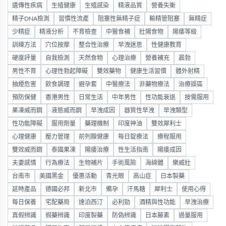
遺傳性疾病
生殖健康
生殖感染
精液品質
營養失衡
精子DNA檢測
習慣性流產
阻塞性無精子症
輸精管阻塞
無精症
少精症
精液分析
不育檢查
中醫食補
壯陽食物
陽痿等級
訓練方法
穴位按摩
整合性治療
早洩迷思
性健康教育
硬度評量
自我檢測
天然食物
心理治療
營養補充
晨勃
男性不育
心理性勃起障礙
雙效藥物
健康生活習慣
體外射精
抽煙危害
飲食調理
避孕套
中醫療法
非藥物療法
治療誤區
預防保健
香港男性
日常生活
中年男性
性功能衰退
按需服用
果凍威而鋼
液態威而鋼
早洩成因
器質性早洩
早洩類型
性功能障礙
服用劑量
藥理機制
印度神油
雙效犀利士
心理健康
壓力管理
前列腺健康
每日錠療法
療程服用
雙效威而鋼
泰國果凍
陽痿治療
性生活指南
陽痿成因
夫妻感情
行為療法
生物補片
手術風險
海綿體
樂威壯
台南市
美國黑金
優惠活動
青光眼
高山症
日本製藥
延時產品
德國必邦
新北市
備孕
汗馬糖
犀利士
使用心得
每日保養
宅配藥局
達泊西汀
必利勁
酒精與性功能
早洩治療
真假辨識
假藥辨識
印度製藥
防偽辨識
日本藤素
過量服用