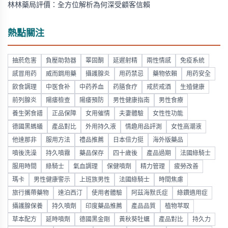
林林藥局評價：全方位解析為何深受顧客信賴
熱點關注
抽菸危害
負壓助勃器
睪固酮
延遲射精
兩性情感
免疫系統
感冒用药
威而鋼用藥
攝護腺炎
用药禁忌
藥物依賴
用药安全
飲食調理
中医食补
中药养血
药膳食疗
戒菸戒酒
生殖健康
前列腺炎
陽痿檢查
陽痿預防
男性健康指南
男性食療
養生粥食譜
正品保障
女用催情
夫妻體驗
女性性功能
德國黑螞蟻
產品對比
外用持久液
情趣用品評測
女性高潮液
他達那非
服用方法
禮品推薦
日本倍力挺
海外版藥品
噴後洗澡
持久噴霧
藥品保存
四十歲後
產品過期
法國綠騎士
服用時間
綠騎士
氣血調理
保健噴劑
精力管理
疲勞改善
瑪卡
男性健康警示
上班族男性
法國綠騎士
時間焦慮
旅行攜帶藥物
達泊西汀
使用者體驗
阿茲海默氏症
綠鑽適用症
攝護腺保養
持久噴劑
印度藥品推薦
產品品質
植物萃取
草本配方
延時噴劑
德國黑金剛
黃秋葵牡蠣
產品對比
持久力