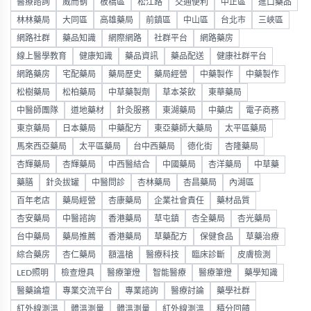
醫療諮詢
威而钢
板橋區
松江路
交通便利
中正區
進口藥品
林林藥局
大同區
高雄藥局
前鎮區
中山區
台北市
三峽區
網路社群
藥品知識
網際網路
社群平台
網路藥房
線上醫學教育
健康知識
藥品資訊
藥品配送
健康社群平台
網路藥房
宅配藥局
藥局歷史
藥局經營
中藥製作
中藥製作
松樹藥局
松柏藥局
中草藥製劑
草本茶飲
東華藥局
中醫師團隊
道地藥材
針灸服務
東湖藥局
中藥店
電子商務
東京藥局
日本藥局
中藥配方
東亞藥師大藥局
太平區藥局
馬來西亞藥局
太平區藥局
台中西藥局
德化街
杏隆藥局
杏輝藥局
杏輝藥局
中西醫結合
中國藥局
杏洋藥局
中草藥
藥膳
針灸拔罐
中醫問診
杏林藥局
杏昌藥局
內湖區
百年老店
藥局經營
杏康藥局
企業社會責任
藥材品質
杏安藥局
中醫諮詢
香港藥局
草屯鎮
杏全藥局
杏光藥局
台中藥局
藥局推薦
香港藥局
草藥配方
保健食品
草藥治療
綜合藥房
杏仁藥局
額溫槍
醫療科技
臨床診斷
皮膚檢測
LED照明
檢查燈具
醫療筆燈
智能醫療
醫療筆燈
藥學知識
醫藥論壇
專業交流平台
專業諮詢
醫療討論
藥學社群
紅外線測溫
體溫測量
體溫測量
紅外線測溫
積分回饋