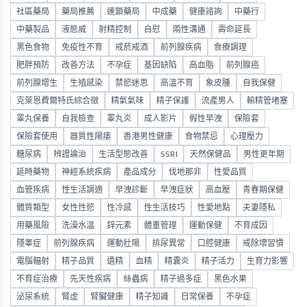
社區藥局
藥局推薦
連鎖藥局
中成藥
健康諮詢
中藥行
中藥製品
液態威
射精控制
自慰
兩性溝通
壽命延長
黑色食物
免疫性不育
戒菸戒酒
前列腺疾病
食療調理
肥胖預防
改善方法
不孕症
基因缺陷
高血脂
前列腺癌
前列腺增生
生殖感染
禁慾迷思
高溫不育
象皮腫
自我保健
克萊恩費爾特氏綜合徵
精氣氣味
精子保護
流產男人
輸精管堵塞
睪丸保養
自我檢查
睪丸炎
成人影片
假性早洩
保險套
保險套使用
器質性陽痿
香港男性健康
食物禁忌
心理壓力
糖尿病
辨證論治
生活型態改善
SSRI
天然保健品
男性更年期
延時藥物
神經系統疾病
產品成分
伐地那非
性愛品質
血管疾病
性生活調適
早洩診斷
早洩症狀
高血壓
青春期保健
體質類型
女性性慾
性冷感
性生活技巧
性愛地點
夫妻隱私
用藥風險
洗澡水溫
鋅元素
體重管理
運動保健
不育成因
隱睾症
前列腺疾病
運動壯陽
排尿異常
口腔健康
戒除壞習慣
電腦輻射
精子品質
遺精
血精
精囊炎
精子活力
生育力影響
不育症治療
先天性疾病
絲蟲病
精子過多症
黑色水果
泌尿系統
腎虛
腎臟健康
精子知識
日常保養
不孕症