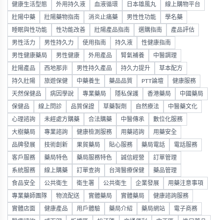
健康生活型態
外用持久液
血液循環
日本雄風丸
線上購物平台
壯陽中藥
壯陽藥物指南
消炎止痛藥
男性性功能
學名藥
睡眠與性功能
性功能改善
壯陽產品指南
選購指南
產品評估
男性活力
男性持久力
使用指南
持久液
性健康指南
男性健康藥局
男性健康
外用產品
腎氣補養
中醫調理
壯陽產品
西地那非
男性持久產品
持久力提升
草本配方
持久壯陽
旅遊保健
中藥養生
藥品品質
PTT論壇
健康服務
天然保健品
病因學說
專業藥局
隱私保護
香港藥局
中國藥局
保健品
線上問診
品質保證
草藥製劑
自然療法
中醫藥文化
心理諮詢
未經處方購藥
合法購藥
中醫傳承
數位化服務
大樹藥局
專業諮詢
健康檢測服務
用藥諮詢
用藥安全
品牌發展
技術創新
果貿藥局
貼心服務
藥局電話
電話服務
客戶服務
藥局特色
藥局服務特色
誠信經營
訂單管理
系統服務
線上購藥
訂單查詢
台灣醫療保健
藥品管理
食品安全
公共衛生
衛生署
公共衛生
企業發展
用藥注意事項
專業藥師團隊
物流配送
實體藥局
實體藥局
健康諮詢服務
實體店面
健康產品
用戶體驗
藥局介紹
藥局網站
電子商務