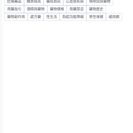
壯陽藥品
購買指南
藥局資訊
心血管疾病
咖啡因與藥物
用藥指引
酒精與藥物
藥物價格
用藥禁忌
藥物歷史
藥物副作用
處方藥
性生活
勃起功能障礙
男性保健
威而鋼