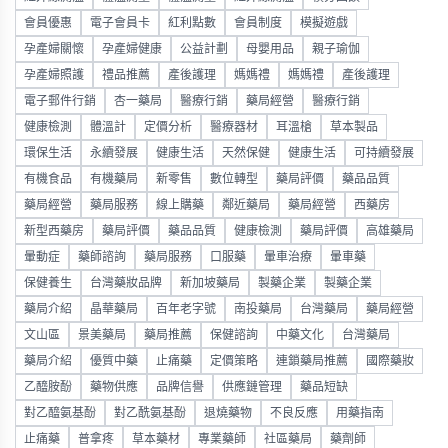
會員優惠
電子會員卡
紅利點數
會員制度
模擬遊戲
孕產婦關懷
孕產婦健康
公益計劃
母嬰用品
親子瑜伽
孕產婦照護
禮品推薦
產後護理
媽媽禮
媽媽禮
產後護理
電子郵件行銷
杏一藥局
醫療行銷
藥局經營
醫療行銷
健康檢測
體溫計
定價分析
醫療器材
耳溫槍
草本製品
環保生活
永續發展
健康生活
天然保健
健康生活
可持續發展
有機食品
有機藥局
新零售
數位轉型
藥局評價
藥品品質
藥局經營
藥局服務
線上購藥
鄰近藥局
藥局經營
西藥房
新型西藥房
藥局評價
藥品品質
健康檢測
藥局評價
高雄藥局
暈動症
藥師諮詢
藥局服務
口服藥
暈車治療
暈車藥
保健養生
台灣藥妝品牌
新加坡藥局
製藥企業
製藥企業
藥局介紹
晶華藥局
百年老字號
南投藥局
台灣藥局
藥局經營
文山區
景美藥局
藥局推薦
保健諮詢
中藥文化
台灣藥局
藥局介紹
優質中藥
止痛藥
定價策略
連鎖藥局推薦
國際藥妝
乙醯胺酚
藥物供應
品牌信譽
供應鏈管理
藥品短缺
對乙醯氨基酚
對乙酰氨基酚
退燒藥物
不良反應
用藥指南
止痛藥
普拿疼
草本藥材
專業藥師
社區藥局
藥劑師