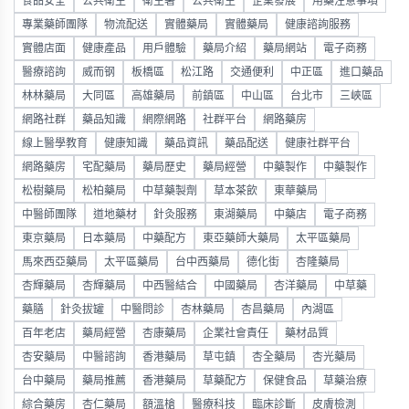
食品安全
公共衛生
衛生署
公共衛生
企業發展
用藥注意事項
專業藥師團隊
物流配送
實體藥局
實體藥局
健康諮詢服務
實體店面
健康產品
用戶體驗
藥局介紹
藥局網站
電子商務
醫療諮詢
威而钢
板橋區
松江路
交通便利
中正區
進口藥品
林林藥局
大同區
高雄藥局
前鎮區
中山區
台北市
三峽區
網路社群
藥品知識
網際網路
社群平台
網路藥房
線上醫學教育
健康知識
藥品資訊
藥品配送
健康社群平台
網路藥房
宅配藥局
藥局歷史
藥局經營
中藥製作
中藥製作
松樹藥局
松柏藥局
中草藥製劑
草本茶飲
東華藥局
中醫師團隊
道地藥材
針灸服務
東湖藥局
中藥店
電子商務
東京藥局
日本藥局
中藥配方
東亞藥師大藥局
太平區藥局
馬來西亞藥局
太平區藥局
台中西藥局
德化街
杏隆藥局
杏輝藥局
杏輝藥局
中西醫結合
中國藥局
杏洋藥局
中草藥
藥膳
針灸拔罐
中醫問診
杏林藥局
杏昌藥局
內湖區
百年老店
藥局經營
杏康藥局
企業社會責任
藥材品質
杏安藥局
中醫諮詢
香港藥局
草屯鎮
杏全藥局
杏光藥局
台中藥局
藥局推薦
香港藥局
草藥配方
保健食品
草藥治療
綜合藥房
杏仁藥局
額溫槍
醫療科技
臨床診斷
皮膚檢測