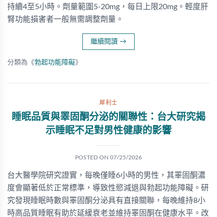
持續4至5小時。劑量範圍5-20mg，每日上限20mg。輕度肝
腎功能損害者一般無需調整劑量。
繼續閱讀
→
分類為《
勃起功能障礙
》
犀利士
睡眠品質與睪固酮分泌的關聯性：台大研究揭
示睡眠不足對男性健康的影響
POSTED ON
07/25/2026
台大醫學院研究證實，每晚僅睡6小時的男性，其睪固酮濃
度會顯著低於正常標準，導致性慾減退與勃起功能障礙。研
究發現睡眠時數與睪固酮分泌具有直接關聯，每晚維持8小
時高品質睡眠有助於延緩衰老並維持睪固酮在健康水平。改