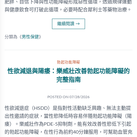
肥胖、自信下降與性功能障礙形成惡性循環，透過規律運動
與健康飲食可打破此循環，必要時配合犀利士等藥物治療。
繼續閱讀
→
分類為《
男性保健
》
勃起功能障礙
性欲減退與陽痿：樂威壯改善勃起功能障礙的
完整指南
POSTED ON
07/28/2026
性欲減退症（HSDD）是指對性活動缺乏興趣、無法主動提
出性邀請的症狀，當性慾降低時容易伴隨勃起功能障礙（陽
痿）。樂威壯作為PDE-5抑制劑，能有效改善性慾低下引起
的勃起功能障礙，在性行為前約40分鐘服用，可幫助血管充