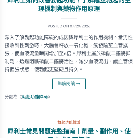
犀利士如何改善勃起功能？了解陰莖勃起的生
理機制與藥物作用原理
POSTED ON
07/29/2026
深入了解勃起功能障礙的成因與犀利士的作用機制。當男性
接收到性刺激時，大腦會釋放一氧化氮，觸發陰莖血管擴
張，使血液流量瞬間增加至6倍。犀利士屬於磷酸二酯酶抑
制劑，透過阻斷磷酸二酯酶活性，減少血液流出，讓血管保
持擴張狀態，使勃起更堅硬且持久。
繼續閱讀
→
分類為《
勃起功能障礙
》
勃起功能障礙
犀利士常見問題完整指南｜劑量、副作用、使