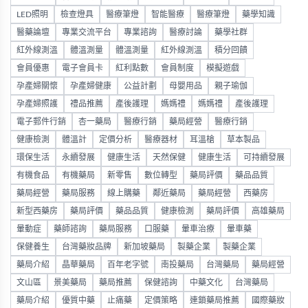
LED照明
檢查燈具
醫療筆燈
智能醫療
醫療筆燈
藥學知識
醫藥論壇
專業交流平台
專業諮詢
醫療討論
藥學社群
紅外線測溫
體溫測量
體溫測量
紅外線測溫
積分回饋
會員優惠
電子會員卡
紅利點數
會員制度
模擬遊戲
孕產婦關懷
孕產婦健康
公益計劃
母嬰用品
親子瑜伽
孕產婦照護
禮品推薦
產後護理
媽媽禮
媽媽禮
產後護理
電子郵件行銷
杏一藥局
醫療行銷
藥局經營
醫療行銷
健康檢測
體溫計
定價分析
醫療器材
耳溫槍
草本製品
環保生活
永續發展
健康生活
天然保健
健康生活
可持續發展
有機食品
有機藥局
新零售
數位轉型
藥局評價
藥品品質
藥局經營
藥局服務
線上購藥
鄰近藥局
藥局經營
西藥房
新型西藥房
藥局評價
藥品品質
健康檢測
藥局評價
高雄藥局
暈動症
藥師諮詢
藥局服務
口服藥
暈車治療
暈車藥
保健養生
台灣藥妝品牌
新加坡藥局
製藥企業
製藥企業
藥局介紹
晶華藥局
百年老字號
南投藥局
台灣藥局
藥局經營
文山區
景美藥局
藥局推薦
保健諮詢
中藥文化
台灣藥局
藥局介紹
優質中藥
止痛藥
定價策略
連鎖藥局推薦
國際藥妝