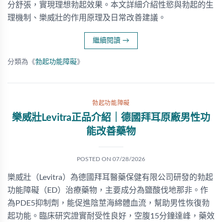
分舒張，實現理想勃起效果。本文詳細介紹性慾與勃起的生
理機制、樂威壯的作用原理及日常改善建議。
繼續閱讀
→
分類為《
勃起功能障礙
》
勃起功能障礙
樂威壯Levitra正品介紹｜德國拜耳原廠男性功
能改善藥物
POSTED ON
07/28/2026
樂威壯（Levitra）為德國拜耳醫藥保健有限公司研發的勃起
功能障礙（ED）治療藥物，主要成分為鹽酸伐地那非。作
為PDE5抑制劑，能促進陰莖海綿體血流，幫助男性恢復勃
起功能。臨床研究證實耐受性良好，空腹15分鐘達峰，藥效