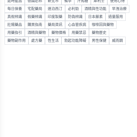
延時產品
德國必邦
新北市
備孕
汗馬糖
犀利士
使用心得
每日保養
宅配藥局
達泊西汀
必利勁
酒精與性功能
早洩治療
真假辨識
假藥辨識
印度製藥
防偽辨識
日本藤素
過量服用
壯陽藥品
購買指南
藥局資訊
心血管疾病
咖啡因與藥物
用藥指引
酒精與藥物
藥物價格
用藥禁忌
藥物歷史
藥物副作用
處方藥
性生活
勃起功能障礙
男性保健
威而鋼