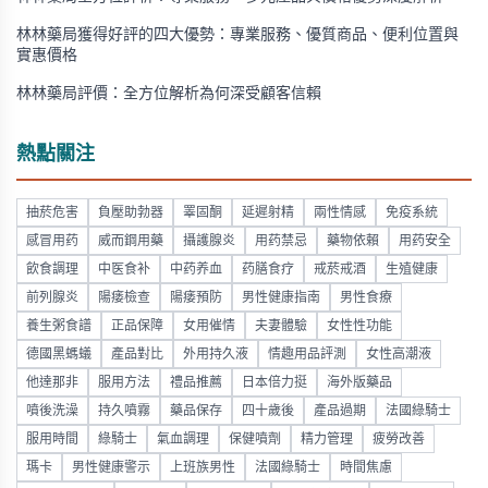
林林藥局獲得好評的四大優勢：專業服務、優質商品、便利位置與
實惠價格
林林藥局評價：全方位解析為何深受顧客信賴
熱點關注
抽菸危害
負壓助勃器
睪固酮
延遲射精
兩性情感
免疫系統
感冒用药
威而鋼用藥
攝護腺炎
用药禁忌
藥物依賴
用药安全
飲食調理
中医食补
中药养血
药膳食疗
戒菸戒酒
生殖健康
前列腺炎
陽痿檢查
陽痿預防
男性健康指南
男性食療
養生粥食譜
正品保障
女用催情
夫妻體驗
女性性功能
德國黑螞蟻
產品對比
外用持久液
情趣用品評測
女性高潮液
他達那非
服用方法
禮品推薦
日本倍力挺
海外版藥品
噴後洗澡
持久噴霧
藥品保存
四十歲後
產品過期
法國綠騎士
服用時間
綠騎士
氣血調理
保健噴劑
精力管理
疲勞改善
瑪卡
男性健康警示
上班族男性
法國綠騎士
時間焦慮