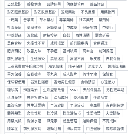
乙醯胺酚
藥物供應
品牌信譽
供應鏈管理
藥品短缺
對乙醯氨基酚
對乙酰氨基酚
退燒藥物
不良反應
用藥指南
止痛藥
普拿疼
草本藥材
專業藥師
社區藥局
藥劑師
社區藥局
藥局推薦
連鎖藥局
中成藥
健康諮詢
中藥行
中藥製品
液態威
射精控制
自慰
兩性溝通
壽命延長
黑色食物
免疫性不育
戒菸戒酒
前列腺疾病
食療調理
肥胖預防
改善方法
不孕症
基因缺陷
高血脂
前列腺癌
前列腺增生
生殖感染
禁慾迷思
高溫不育
象皮腫
自我保健
克萊恩費爾特氏綜合徵
精氣氣味
精子保護
流產男人
輸精管堵塞
睪丸保養
自我檢查
睪丸炎
成人影片
假性早洩
保險套
保險套使用
器質性陽痿
香港男性健康
食物禁忌
心理壓力
糖尿病
辨證論治
生活型態改善
SSRI
天然保健品
男性更年期
延時藥物
神經系統疾病
產品成分
伐地那非
性愛品質
血管疾病
性生活調適
早洩診斷
早洩症狀
高血壓
青春期保健
體質類型
女性性慾
性冷感
性生活技巧
性愛地點
夫妻隱私
用藥風險
洗澡水溫
鋅元素
體重管理
運動保健
不育成因
隱睾症
前列腺疾病
運動壯陽
排尿異常
口腔健康
戒除壞習慣