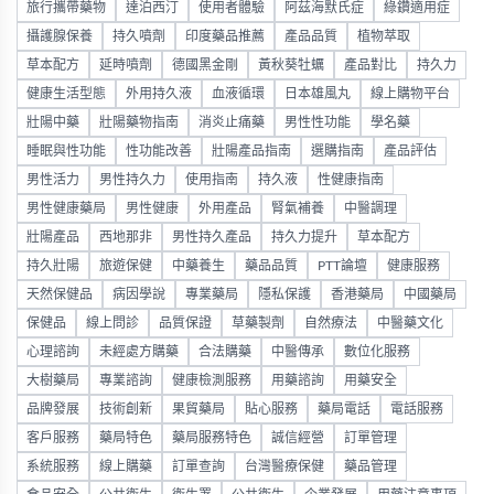
旅行攜帶藥物
達泊西汀
使用者體驗
阿茲海默氏症
綠鑽適用症
攝護腺保養
持久噴劑
印度藥品推薦
產品品質
植物萃取
草本配方
延時噴劑
德國黑金剛
黃秋葵牡蠣
產品對比
持久力
健康生活型態
外用持久液
血液循環
日本雄風丸
線上購物平台
壯陽中藥
壯陽藥物指南
消炎止痛藥
男性性功能
學名藥
睡眠與性功能
性功能改善
壯陽產品指南
選購指南
產品評估
男性活力
男性持久力
使用指南
持久液
性健康指南
男性健康藥局
男性健康
外用產品
腎氣補養
中醫調理
壯陽產品
西地那非
男性持久產品
持久力提升
草本配方
持久壯陽
旅遊保健
中藥養生
藥品品質
PTT論壇
健康服務
天然保健品
病因學說
專業藥局
隱私保護
香港藥局
中國藥局
保健品
線上問診
品質保證
草藥製劑
自然療法
中醫藥文化
心理諮詢
未經處方購藥
合法購藥
中醫傳承
數位化服務
大樹藥局
專業諮詢
健康檢測服務
用藥諮詢
用藥安全
品牌發展
技術創新
果貿藥局
貼心服務
藥局電話
電話服務
客戶服務
藥局特色
藥局服務特色
誠信經營
訂單管理
系統服務
線上購藥
訂單查詢
台灣醫療保健
藥品管理