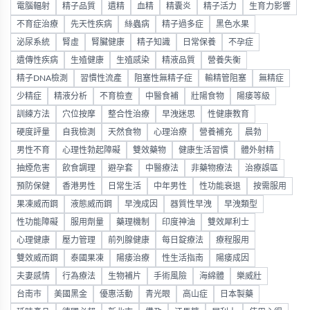
電腦輻射
精子品質
遺精
血精
精囊炎
精子活力
生育力影響
不育症治療
先天性疾病
絲蟲病
精子過多症
黑色水果
泌尿系統
腎虛
腎臟健康
精子知識
日常保養
不孕症
遺傳性疾病
生殖健康
生殖感染
精液品質
營養失衡
精子DNA檢測
習慣性流產
阻塞性無精子症
輸精管阻塞
無精症
少精症
精液分析
不育檢查
中醫食補
壯陽食物
陽痿等級
訓練方法
穴位按摩
整合性治療
早洩迷思
性健康教育
硬度評量
自我檢測
天然食物
心理治療
營養補充
晨勃
男性不育
心理性勃起障礙
雙效藥物
健康生活習慣
體外射精
抽煙危害
飲食調理
避孕套
中醫療法
非藥物療法
治療誤區
預防保健
香港男性
日常生活
中年男性
性功能衰退
按需服用
果凍威而鋼
液態威而鋼
早洩成因
器質性早洩
早洩類型
性功能障礙
服用劑量
藥理機制
印度神油
雙效犀利士
心理健康
壓力管理
前列腺健康
每日錠療法
療程服用
雙效威而鋼
泰國果凍
陽痿治療
性生活指南
陽痿成因
夫妻感情
行為療法
生物補片
手術風險
海綿體
樂威壯
台南市
美國黑金
優惠活動
青光眼
高山症
日本製藥