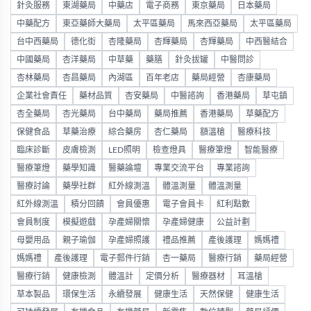
針灸服務
東湖藥局
中藥店
電子商務
東京藥局
日本藥局
中藥配方
東亞藥師大藥局
太平區藥局
馬來西亞藥局
太平區藥局
台中西藥局
德化街
杏隆藥局
杏輝藥局
杏輝藥局
中西醫結合
中國藥局
杏洋藥局
中草藥
藥膳
針灸拔罐
中醫問診
杏林藥局
杏昌藥局
內湖區
百年老店
藥局經營
杏康藥局
企業社會責任
藥材品質
杏安藥局
中醫諮詢
香港藥局
草屯鎮
杏全藥局
杏光藥局
台中藥局
藥局推薦
香港藥局
草藥配方
保健食品
草藥治療
綜合藥房
杏仁藥局
額溫槍
醫療科技
臨床診斷
皮膚檢測
LED照明
檢查燈具
醫療筆燈
智能醫療
醫療筆燈
藥學知識
醫藥論壇
專業交流平台
專業諮詢
醫療討論
藥學社群
紅外線測溫
體溫測量
體溫測量
紅外線測溫
積分回饋
會員優惠
電子會員卡
紅利點數
會員制度
模擬遊戲
孕產婦關懷
孕產婦健康
公益計劃
母嬰用品
親子瑜伽
孕產婦照護
禮品推薦
產後護理
媽媽禮
媽媽禮
產後護理
電子郵件行銷
杏一藥局
醫療行銷
藥局經營
醫療行銷
健康檢測
體溫計
定價分析
醫療器材
耳溫槍
草本製品
環保生活
永續發展
健康生活
天然保健
健康生活