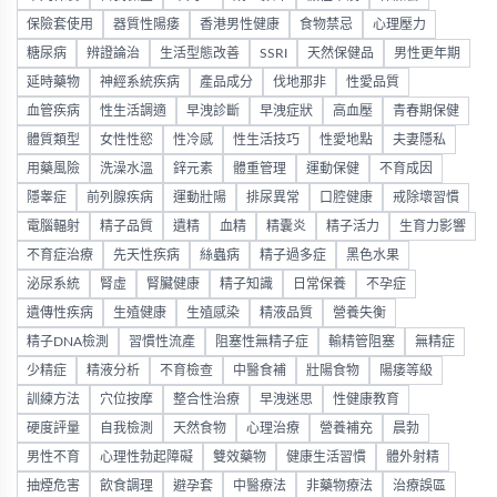
保險套使用
器質性陽痿
香港男性健康
食物禁忌
心理壓力
糖尿病
辨證論治
生活型態改善
SSRI
天然保健品
男性更年期
延時藥物
神經系統疾病
產品成分
伐地那非
性愛品質
血管疾病
性生活調適
早洩診斷
早洩症狀
高血壓
青春期保健
體質類型
女性性慾
性冷感
性生活技巧
性愛地點
夫妻隱私
用藥風險
洗澡水溫
鋅元素
體重管理
運動保健
不育成因
隱睾症
前列腺疾病
運動壯陽
排尿異常
口腔健康
戒除壞習慣
電腦輻射
精子品質
遺精
血精
精囊炎
精子活力
生育力影響
不育症治療
先天性疾病
絲蟲病
精子過多症
黑色水果
泌尿系統
腎虛
腎臟健康
精子知識
日常保養
不孕症
遺傳性疾病
生殖健康
生殖感染
精液品質
營養失衡
精子DNA檢測
習慣性流產
阻塞性無精子症
輸精管阻塞
無精症
少精症
精液分析
不育檢查
中醫食補
壯陽食物
陽痿等級
訓練方法
穴位按摩
整合性治療
早洩迷思
性健康教育
硬度評量
自我檢測
天然食物
心理治療
營養補充
晨勃
男性不育
心理性勃起障礙
雙效藥物
健康生活習慣
體外射精
抽煙危害
飲食調理
避孕套
中醫療法
非藥物療法
治療誤區