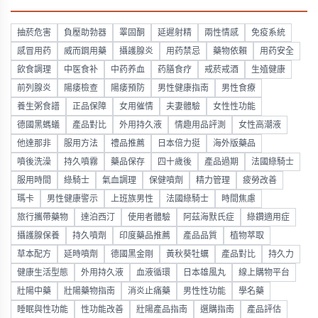
抽菸危害
負壓助勃器
睪固酮
延遲射精
兩性情感
免疫系統
感冒用药
威而鋼用藥
攝護腺炎
用药禁忌
藥物依賴
用药安全
飲食調理
中医食补
中药养血
药膳食疗
戒菸戒酒
生殖健康
前列腺炎
陽痿檢查
陽痿預防
男性健康指南
男性食療
養生粥食譜
正品保障
女用催情
夫妻體驗
女性性功能
德國黑螞蟻
產品對比
外用持久液
情趣用品評測
女性高潮液
他達那非
服用方法
禮品推薦
日本倍力挺
海外版藥品
噴後洗澡
持久噴霧
藥品保存
四十歲後
產品過期
法國綠騎士
服用時間
綠騎士
氣血調理
保健噴劑
精力管理
疲勞改善
瑪卡
男性健康警示
上班族男性
法國綠騎士
時間焦慮
旅行攜帶藥物
達泊西汀
使用者體驗
阿茲海默氏症
綠鑽適用症
攝護腺保養
持久噴劑
印度藥品推薦
產品品質
植物萃取
草本配方
延時噴劑
德國黑金剛
黃秋葵牡蠣
產品對比
持久力
健康生活型態
外用持久液
血液循環
日本雄風丸
線上購物平台
壯陽中藥
壯陽藥物指南
消炎止痛藥
男性性功能
學名藥
睡眠與性功能
性功能改善
壯陽產品指南
選購指南
產品評估