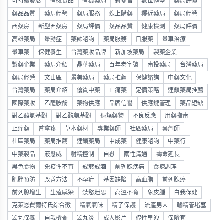
可持續發展
有機食品
有機藥局
新零售
數位轉型
藥局評價
藥品品質
藥局經營
藥局服務
線上購藥
鄰近藥局
藥局經營
西藥房
新型西藥房
藥局評價
藥品品質
健康檢測
藥局評價
高雄藥局
暈動症
藥師諮詢
藥局服務
口服藥
暈車治療
暈車藥
保健養生
台灣藥妝品牌
新加坡藥局
製藥企業
製藥企業
藥局介紹
晶華藥局
百年老字號
南投藥局
台灣藥局
藥局經營
文山區
景美藥局
藥局推薦
保健諮詢
中藥文化
台灣藥局
藥局介紹
優質中藥
止痛藥
定價策略
連鎖藥局推薦
國際藥妝
乙醯胺酚
藥物供應
品牌信譽
供應鏈管理
藥品短缺
對乙醯氨基酚
對乙酰氨基酚
退燒藥物
不良反應
用藥指南
止痛藥
普拿疼
草本藥材
專業藥師
社區藥局
藥劑師
社區藥局
藥局推薦
連鎖藥局
中成藥
健康諮詢
中藥行
中藥製品
液態威
射精控制
自慰
兩性溝通
壽命延長
黑色食物
免疫性不育
戒菸戒酒
前列腺疾病
食療調理
肥胖預防
改善方法
不孕症
基因缺陷
高血脂
前列腺癌
前列腺增生
生殖感染
禁慾迷思
高溫不育
象皮腫
自我保健
克萊恩費爾特氏綜合徵
精氣氣味
精子保護
流產男人
輸精管堵塞
睪丸保養
自我檢查
睪丸炎
成人影片
假性早洩
保險套