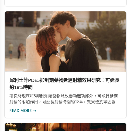
PDE5抑制劑。通過本文使讀者對威而鋼有更全面的瞭解，提
高用藥安全意識。
犀利士等PDE5抑制劑藥物延遲射精效果研究：可延長
約18%時間
研究發現PDE5抑制劑類藥物除改善勃起功能外，可能具延遲
射精的附加作用，可延長射精時間約18%，效果優於睪固酮補
充療法或生活型態改變。台大醫師提醒，膽固醇正常的男性不
READ MORE →
應隨意服用，治療勃起功能障礙應在醫師指導下使用正規藥
物。