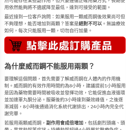
然可能存在某些副作用，但只要遵循正確用藥方式，長期使
用依然能夠將不適感降至最低，達到可接受的範圍。
最近接到一位客戶詢問：如果服用一顆威而鋼後效果尚可但
不夠理想，能否增加到兩顆？答案是
絕對不可以
。無論療效
如何，每次只能服用一顆，切勿自行加量。
為什麼威而鋼不能服用兩顆？
要理解這個問題，首先需要了解威而鋼在人體內的作用機
制。威而鋼的有效作用時間約為8小時，建議提前1小時服用
是因為藥物需要時間被吸收並發揮功效，它能促進血液循環
並加速睪丸酮分泌。服藥後約3小時達到藥效峰值，之後逐
漸減弱，8小時後通過消化系統代謝排出，24小時內完全代
謝完畢。
若服用兩顆威而鋼，
副作用會成倍增加
，包括劇烈頭痛、頭