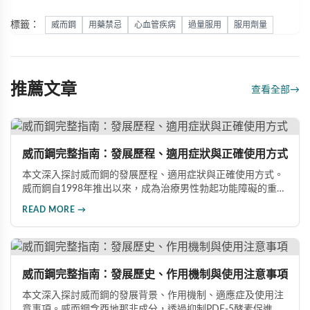
標籤：
威而鋼
用藥禁忌
心血管疾病
過量服用
服用劑量
推薦文章
查看全部
→
威而鋼完整指南：發展歷程、適用症狀與正確使用方式
本文深入探討威而鋼的發展歷程、適用症狀與正確使用方式。
威而鋼自1998年推出以來，成為治療男性勃起功能障礙的重要
藥物。文章詳細介紹其作用機理、使用注意事項、可能的副作
READ MORE →
用，以及相關研究成果，幫助讀者全面了解這類藥物並在醫師
指導下做出明智決定。
威而鋼完整指南：發展歷史、作用機制與使用注意事項
本文深入探討威而鋼的發展背景、作用機制、適應症及使用注
意事項。威而鋼含西地那非成分，透過抑制PDE-5酵素促進血