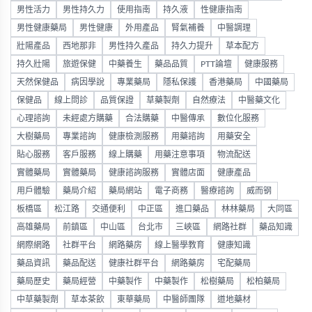
男性活力
男性持久力
使用指南
持久液
性健康指南
男性健康藥局
男性健康
外用產品
腎氣補養
中醫調理
壯陽產品
西地那非
男性持久產品
持久力提升
草本配方
持久壯陽
旅遊保健
中藥養生
藥品品質
PTT論壇
健康服務
天然保健品
病因學說
專業藥局
隱私保護
香港藥局
中國藥局
保健品
線上問診
品質保證
草藥製劑
自然療法
中醫藥文化
心理諮詢
未經處方購藥
合法購藥
中醫傳承
數位化服務
大樹藥局
專業諮詢
健康檢測服務
用藥諮詢
用藥安全
貼心服務
客戶服務
線上購藥
用藥注意事項
物流配送
實體藥局
實體藥局
健康諮詢服務
實體店面
健康產品
用戶體驗
藥局介紹
藥局網站
電子商務
醫療諮詢
威而钢
板橋區
松江路
交通便利
中正區
進口藥品
林林藥局
大同區
高雄藥局
前鎮區
中山區
台北市
三峽區
網路社群
藥品知識
網際網路
社群平台
網路藥房
線上醫學教育
健康知識
藥品資訊
藥品配送
健康社群平台
網路藥房
宅配藥局
藥局歷史
藥局經營
中藥製作
中藥製作
松樹藥局
松柏藥局
中草藥製劑
草本茶飲
東華藥局
中醫師團隊
道地藥材