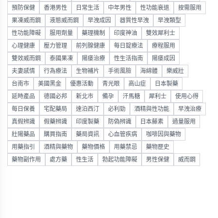
預防保健
香港男性
日常生活
中年男性
性功能衰退
按需服用
果凍威而鋼
液態威而鋼
早洩成因
器質性早洩
早洩類型
性功能障礙
服用劑量
藥理機制
印度神油
雙效犀利士
心理健康
壓力管理
前列腺健康
每日錠療法
療程服用
雙效威而鋼
泰國果凍
陽痿治療
性生活指南
陽痿成因
夫妻感情
行為療法
生物補片
手術風險
海綿體
樂威壯
台南市
美國黑金
優惠活動
青光眼
高山症
日本製藥
延時產品
德國必邦
新北市
備孕
汗馬糖
犀利士
使用心得
每日保養
宅配藥局
達泊西汀
必利勁
酒精與性功能
早洩治療
真假辨識
假藥辨識
印度製藥
防偽辨識
日本藤素
過量服用
壯陽藥品
購買指南
藥局資訊
心血管疾病
咖啡因與藥物
用藥指引
酒精與藥物
藥物價格
用藥禁忌
藥物歷史
藥物副作用
處方藥
性生活
勃起功能障礙
男性保健
威而鋼