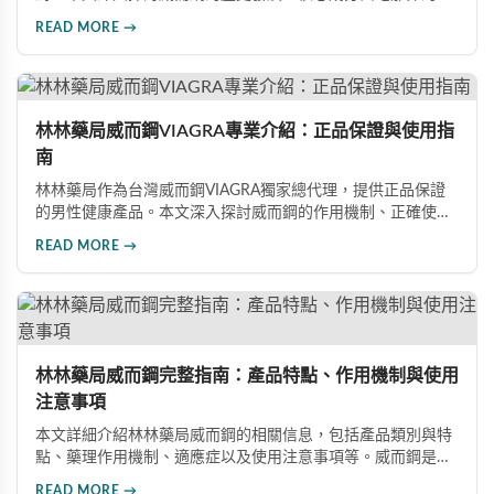
用機制、正確使用方式（50mg與100mg規格選擇）、服用注
READ MORE →
意事項，以及與犀利士等其他男性健康產品的比較，幫助讀者
全面瞭解並安全使用相關產品。
林林藥局威而鋼VIAGRA專業介紹：正品保證與使用指
南
林林藥局作為台灣威而鋼VIAGRA獨家總代理，提供正品保證
的男性健康產品。本文深入探討威而鋼的作用機制、正確使用
方法、劑量選擇及注意事項，幫助消費者了解這款由輝瑞公司
READ MORE →
研發的藥品，並介紹50mg、100mg及瓶裝30顆等多種規格選
擇。
林林藥局威而鋼完整指南：產品特點、作用機制與使用
注意事項
本文詳細介紹林林藥局威而鋼的相關信息，包括產品類別與特
點、藥理作用機制、適應症以及使用注意事項等。威而鋼是口
服治療男性勃起功能障礙的藥品，主要成分為西地那非，屬於
READ MORE →