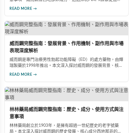
管擴張，有效治療男性勃起功能障礙。使用前應經醫師評估，
READ MORE →
注意禁忌症與副作用，確保用藥安全。
威而鋼完整指南：發展背景、作用機制、副作用與市場
表現深度解析
威而鋼是專門治療男性勃起功能障礙（ED）的處方藥物，由輝
瑞製藥於1998年推出。本文深入探討威而鋼的發展背景、核心
成分西地那非的作用機制、常見副作用如頭痛和臉部發紅，以
READ MORE →
及全球年銷售額超過23億美元的市場表現，幫助讀者全面了解
這款革命性藥品。
林林藥局威而鋼完整指南：歷史、成分、使用方式與注
意事項
林林藥局創立於1903年，是擁有超過一世紀歷史的老字號藥
局。本文深入探討威而鋼的歷史發展、核心成分西地那非的作