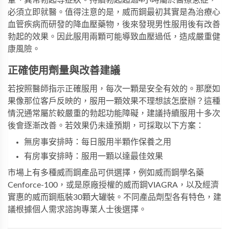
暈、異常勃起等症狀。持續勃起超過4小時屬於醫療急症，
必須立即就醫。值得注意的是，威而鋼最初其實是為治療心
血管疾病而研發的降血壓藥物，後來發現男性服用後有改善
勃起的效果。因此服用兩顆可能導致血壓過低，造成嚴重健
康風險。
正確使用劑量與改善建議
若按照醫師指示正確服用，每次一顆是安全有效的。那麼如
果像那位客戶反映的，服用一顆效果不理想該怎麼辦？這種
情況通常屬於較嚴重的勃起功能障礙，建議持續服用十多次
後會逐漸改善。若效果仍未達預期，可採取以下方案：
無房事安排時：每日服用半顆作保養之用
有房事安排時：服用一顆以達最佳效果
市場上有多種威而鋼產品可供選擇，例如
威而鋼學名藥
Cenforce-100，或是原廠授權的
威而鋼VIAGRA
，以及經濟
實惠的
威而鋼瓶裝
30顆大罐裝。不同產品劑型各有特色，建
議根據個人需求諮詢專業人士後選擇。