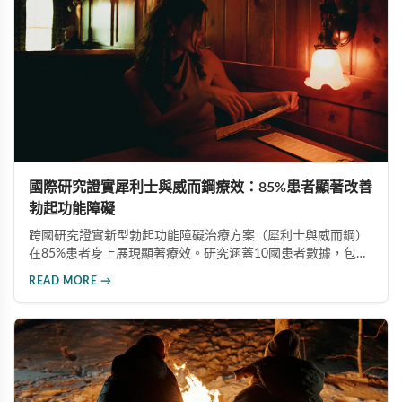
國際研究證實犀利士與威而鋼療效：85%患者顯著改善
勃起功能障礙
跨國研究證實新型勃起功能障礙治療方案（犀利士與威而鋼）
在85%患者身上展現顯著療效。研究涵蓋10國患者數據，包含
嚴重共病症族群，為傳統療法（六成療效）提供更佳替代方
READ MORE →
案。此研究為endTB計畫一部分，為全球勃起功能障礙治療開
創新局。