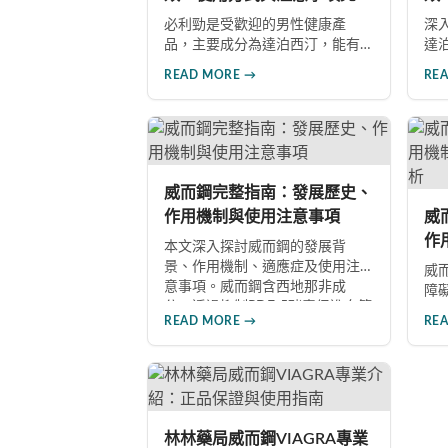
指南
指
必利勁是受歡迎的男性健康產
深
品，主要成分為達泊西汀，能有
達
效改善勃起功能障礙與早洩問
方
READ MORE →
RE
題。本文深入解析產品成份、功
雙
效、正確使用方式與注意事項，
等
幫助男性朋友了解如何在醫師指
男
導下安全使用，提升性生活品質
導
並重拾自信。
起
威而鋼完整指南：發展歷史、
作用機制與使用注意事項
威
作
本文深入探討威而鋼的發展背
深
景、作用機制、適應症及使用注
威
意事項。威而鋼含西地那非成
障
分，透過抑制PDE-5酵素促進血管
製
READ MORE →
RE
擴張，有效治療男性勃起功能障
討
礙。使用前應經醫師評估，注意
西
禁忌症與副作用，確保用藥安
用
全。
年
現
性
林林藥局威而鋼VIAGRA專業