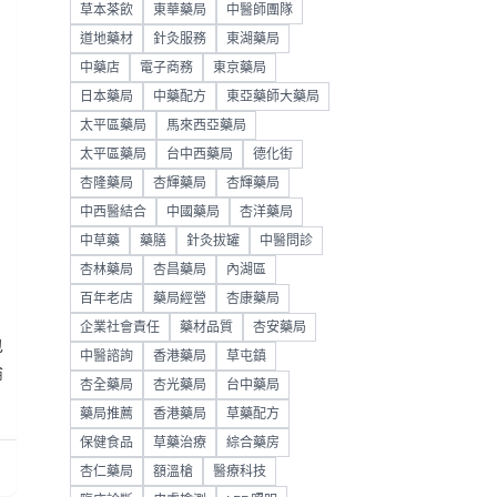
草本茶飲
東華藥局
中醫師團隊
道地藥材
針灸服務
東湖藥局
中藥店
電子商務
東京藥局
日本藥局
中藥配方
東亞藥師大藥局
太平區藥局
馬來西亞藥局
太平區藥局
台中西藥局
德化街
杏隆藥局
杏輝藥局
杏輝藥局
中西醫結合
中國藥局
杏洋藥局
中草藥
藥膳
針灸拔罐
中醫問診
杏林藥局
杏昌藥局
內湖區
百年老店
藥局經營
杏康藥局
企業社會責任
藥材品質
杏安藥局
包
中醫諮詢
香港藥局
草屯鎮
論
杏全藥局
杏光藥局
台中藥局
藥局推薦
香港藥局
草藥配方
保健食品
草藥治療
綜合藥房
杏仁藥局
額溫槍
醫療科技