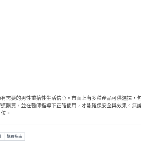
：
助有需要的男性重拾性生活信心。市面上有多種產品可供選擇，
管道購買，並在醫師指導下正確使用，才能確保安全與效果。無
一位。
引
購買指南