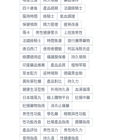
噴後洗澡
持久噴霧
藥品保存
四十歲後
產品過期
法國綠騎士
服用時間
綠騎士
氣血調理
保健噴劑
精力管理
疲勞改善
瑪卡
男性健康警示
上班族男性
法國綠騎士
時間焦慮
旅行攜帶藥物
達泊西汀
使用者體驗
阿茲海默氏症
綠鑽適用症
攝護腺保養
持久噴劑
印度藥品推薦
產品品質
植物萃取
草本配方
延時噴劑
德國黑金剛
黃秋葵牡蠣
產品對比
持久力
健康生活型態
外用持久液
血液循環
日本雄風丸
線上購物平台
壯陽中藥
壯陽藥物指南
消炎止痛藥
男性性功能
學名藥
睡眠與性功能
性功能改善
壯陽產品指南
選購指南
產品評估
男性活力
男性持久力
使用指南
持久液
性健康指南