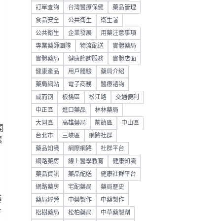
訂單查詢
台灣醫療保健
藥品管理
食品安全
公共衛生
衛生署
公共衛生
企業發展
用藥注意事項
專業藥師團隊
物流配送
實體藥局
實體藥局
健康諮詢服務
實體店面
健康產品
用戶體驗
藥局介紹
藥局網站
電子商務
醫療諮詢
威而钢
板橋區
松江路
交通便利
中正區
進口藥品
林林藥局
大同區
高雄藥局
前鎮區
中山區
開
台北市
三峽區
網路社群
素
藥品知識
網際網路
社群平台
網路藥房
線上醫學教育
健康知識
藥品資訊
藥品配送
健康社群平台
網路藥房
宅配藥局
藥局歷史
藥
藥局經營
中藥製作
中藥製作
合
松樹藥局
松柏藥局
中草藥製劑