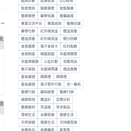
臨床診斷
皮膚檢測
LED照明
檢查燈具
醫療筆燈
智能醫療
醫療筆燈
藥學知識
醫藥論壇
部
→
專業交流平台
專業諮詢
醫療討論
藥學社群
紅外線測溫
體溫測量
體溫測量
紅外線測溫
積分回饋
會員優惠
電子會員卡
紅利點數
會員制度
模擬遊戲
孕產婦關懷
孕產婦健康
公益計劃
母嬰用品
親子瑜伽
孕產婦照護
禮品推薦
產後護理
媽媽禮
媽媽禮
產後護理
電子郵件行銷
杏一藥局
醫療行銷
藥局經營
醫療行銷
健康檢測
體溫計
定價分析
醫療器材
耳溫槍
草本製品
環保生活
永續發展
健康生活
天然保健
健康生活
可持續發展
有機食品
有機藥局
新零售