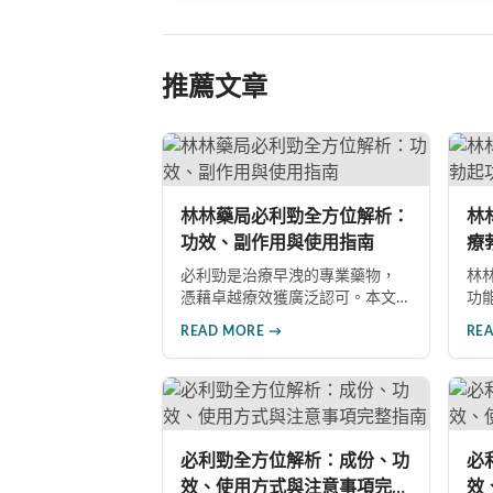
推薦文章
林林藥局必利勁全方位解析：
林
功效、副作用與使用指南
療
物
必利勁是治療早洩的專業藥物，
林
憑藉卓越療效獲廣泛認可。本文
功
深入分析其核心功效、副作用風
非
READ MORE →
RE
險、使用注意事項及市場發展前
深
景，助您全面了解產品特性並做
良
出明智選擇。
者
長
注
必利勁全方位解析：成份、功
必
效、使用方式與注意事項完整
效