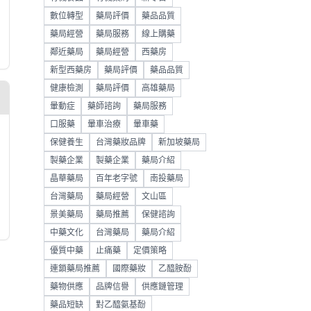
數位轉型
藥局評價
藥品品質
藥局經營
藥局服務
線上購藥
鄰近藥局
藥局經營
西藥房
新型西藥房
藥局評價
藥品品質
健康檢測
藥局評價
高雄藥局
暈動症
藥師諮詢
藥局服務
口服藥
暈車治療
暈車藥
保健養生
台灣藥妝品牌
新加坡藥局
製藥企業
製藥企業
藥局介紹
晶華藥局
百年老字號
南投藥局
台灣藥局
藥局經營
文山區
景美藥局
藥局推薦
保健諮詢
中藥文化
台灣藥局
藥局介紹
優質中藥
止痛藥
定價策略
連鎖藥局推薦
國際藥妝
乙醯胺酚
藥物供應
品牌信譽
供應鏈管理
藥品短缺
對乙醯氨基酚