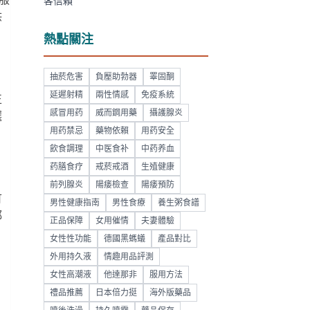
服
客信賴
供
熱點關注
抽菸危害
負壓助勃器
睪固酮
延遲射精
兩性情感
免疫系統
正
感冒用药
威而鋼用藥
攝護腺炎
選
用药禁忌
藥物依賴
用药安全
飲食調理
中医食补
中药养血
药膳食疗
戒菸戒酒
生殖健康
前列腺炎
陽痿檢查
陽痿預防
可
男性健康指南
男性食療
養生粥食譜
都
正品保障
女用催情
夫妻體驗
女性性功能
德國黑螞蟻
產品對比
外用持久液
情趣用品評測
女性高潮液
他達那非
服用方法
禮品推薦
日本倍力挺
海外版藥品