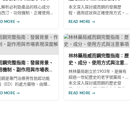
南
入解析必利勁產品的核心成分
本文深入探討威而鋼的發展歷
泊西汀、功效機制、正確使用
程、適用症狀與正確使用方式。
法及重要注意事項。同時介紹
威而鋼自1998年推出以來，成為
AD MORE →
READ MORE →
效犀利士、果凍威而鋼雙效版
治療男性勃起功能障礙的重要藥
相關產品，幫助男性了解各類
物。文章詳細介紹其作用機理、
性增強產品的特性，在專業指
使用注意事項、可能的副作用，
下做出明智選擇，有效改善勃
以及相關研究成果，幫助讀者全
功能問題。
面了解這類藥物並在醫師指導下
做出明智決定。
林林藥局威而鋼完整指南：歷
而鋼完整指南：發展背景、
史、成分、使用方式與注意事
用機制、副作用與市場表現
項
林林藥局創立於1903年，是擁有
度解析
超過一世紀歷史的老字號藥局。
而鋼是專門治療男性勃起功能
本文深入探討威而鋼的歷史發
礙（ED）的處方藥物，由輝瑞
展、核心成分西地那非的作用機
藥於1998年推出。本文深入探
AD MORE →
READ MORE →
制、正確使用方式（50mg與
威而鋼的發展背景、核心成分
100mg規格選擇）、服用注意事
地那非的作用機制、常見副作
項，以及與犀利士等其他男性健
如頭痛和臉部發紅，以及全球
康產品的比較，幫助讀者全面瞭
銷售額超過23億美元的市場表
解並安全使用相關產品。
，幫助讀者全面了解這款革命
藥品。