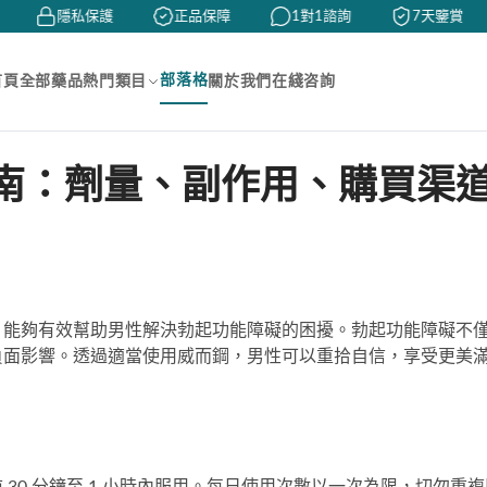
隱私保護
正品保障
1對1諮詢
7天鑒賞
部落格
首頁
全部藥品
熱門類目
關於我們
在綫咨詢
南：劑量、副作用、購買渠
，能夠有效幫助男性解決勃起功能障礙的困擾。勃起功能障礙不
負面影響。透過適當使用威而鋼，男性可以重拾自信，享受更美