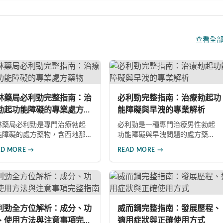
查看全
林藥局必利勁完整指南：治
必利勁完整指南：治療勃起功
勃起功能障礙的專業處方藥
能障礙與早洩的專業解析
林藥局必利勁是專門治療勃起
必利勁是一種專門治療男性勃起
能障礙的處方藥物，含西地那
功能障礙與早洩問題的處方藥
成分，屬於PDE5抑制劑。本文
物。本文深入解析必利勁的核心
AD MORE →
READ MORE →
入探討產品特色、適應症、不
功效、藥理機制、使用注意事項
反應及市場發展潛力，幫助讀
及潛在風險，幫助您建立完整的
全面了解此藥物的快速起效、
認知，了解如何安全使用此藥物
效持續等優勢，以及使用時需
改善性功能問題。
意的副作用與安全事項。
利勁全方位解析：成分、功
威而鋼完整指南：發展歷程、
、使用方法與注意事項完整
適用症狀與正確使用方式