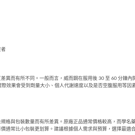
症者
異而有所不同。一般而言，威而鋼在服用後 30 至 60 分鐘內
時。實際效果會受到劑量大小、個人代謝速度以及是否空腹服用等因
量規格與包裝數量而有所差異。原廠正品通常價格較高，而學名
單價通常比小包裝更划算。建議根據個人需求與預算，選擇最適