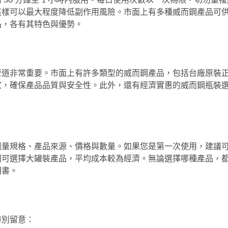
30 分鐘至 1 小時內服用。每日使用次數以一次為限，切勿重複
這樣可以最大程度降低副作用風險。市面上有多種威而鋼產品可
品
，各有其特色與優勢。
管道非常重要。市面上有許多類型的威而鋼產品，包括台廠原裝
家，確保產品品質與安全性。此外，還有經濟實惠的
威而鋼瓶裝
劑量規格、產品來源、價格與數量。如果您是第一次使用，建議
則可選擇大罐裝產品，平均成本較為經濟。無論選擇哪種產品，
明書。
特別留意：