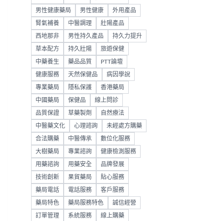
男性健康藥局
男性健康
外用產品
腎氣補養
中醫調理
壯陽產品
西地那非
男性持久產品
持久力提升
草本配方
持久壯陽
旅遊保健
中藥養生
藥品品質
PTT論壇
健康服務
天然保健品
病因學說
專業藥局
隱私保護
香港藥局
中國藥局
保健品
線上問診
品質保證
草藥製劑
自然療法
中醫藥文化
心理諮詢
未經處方購藥
合法購藥
中醫傳承
數位化服務
大樹藥局
專業諮詢
健康檢測服務
用藥諮詢
用藥安全
品牌發展
技術創新
果貿藥局
貼心服務
藥局電話
電話服務
客戶服務
藥局特色
藥局服務特色
誠信經營
訂單管理
系統服務
線上購藥