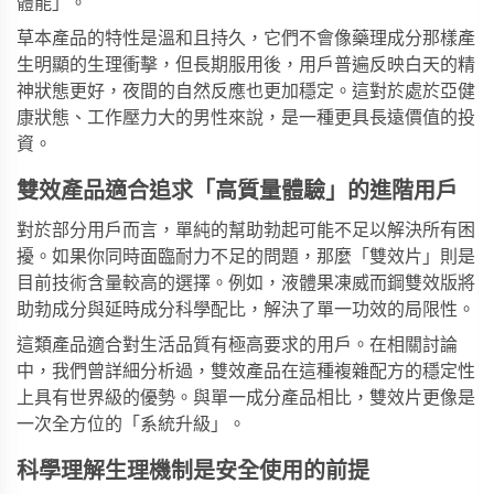
體能」。
草本產品的特性是溫和且持久，它們不會像藥理成分那樣產
生明顯的生理衝擊，但長期服用後，用戶普遍反映白天的精
神狀態更好，夜間的自然反應也更加穩定。這對於處於亞健
康狀態、工作壓力大的男性來說，是一種更具長遠價值的投
資。
雙效產品適合追求「高質量體驗」的進階用戶
對於部分用戶而言，單純的幫助勃起可能不足以解決所有困
擾。如果你同時面臨耐力不足的問題，那麼「雙效片」則是
目前技術含量較高的選擇。例如，
液體果凍威而鋼雙效版
將
助勃成分與延時成分科學配比，解決了單一功效的局限性。
這類產品適合對生活品質有極高要求的用戶。在相關討論
中，我們曾詳細分析過，雙效產品在這種複雜配方的穩定性
上具有世界級的優勢。與單一成分產品相比，雙效片更像是
一次全方位的「系統升級」。
科學理解生理機制是安全使用的前提