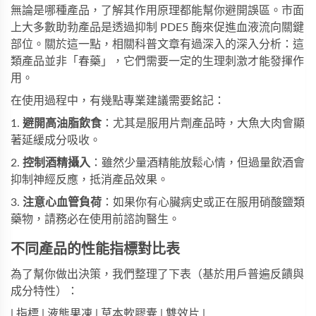
無論是哪種產品，了解其作用原理都能幫你避開誤區。市面
上大多數助勃產品是透過抑制 PDE5 酶來促進血液流向關鍵
部位。關於這一點，相關科普文章有過深入的深入分析：這
類產品並非「春藥」，它們需要一定的生理刺激才能發揮作
用。
在使用過程中，有幾點專業建議需要銘記：
1.
避開高油脂飲食
：尤其是服用片劑產品時，大魚大肉會顯
著延緩成分吸收。
2.
控制酒精攝入
：雖然少量酒精能放鬆心情，但過量飲酒會
抑制神經反應，抵消產品效果。
3.
注意心血管負荷
：如果你有心臟病史或正在服用硝酸鹽類
藥物，請務必在使用前諮詢醫生。
不同產品的性能指標對比表
為了幫你做出決策，我們整理了下表（基於用戶普遍反饋與
成分特性）：
| 指標 | 液態果凍 | 草本軟膠囊 | 雙效片 |