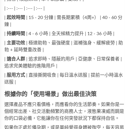
| :--- | :--- | :--- | :--- |
|
起效時間
| 15 - 20 分鐘 | 需長期累積（4周+） | 40 - 60 分
鐘 |
|
持續時間
| 4 - 6 小時 | 全天候精力提升 | 12 - 36 小時 |
|
主要功效
| 極速助勃、最強硬度 | 滋補強身、緩解疲勞 | 助
勃 + 延時雙重改善 |
|
適合人群
| 追求即時、隱蔽的用戶 | 亞健康、日常保養者 |
追求完美體驗的進階用戶 |
|
服用方式
| 直接撕開吸食 | 每日溫水送服 | 提前一小時溫水
送服 |
根據你的「使用場景」做出最佳決策
選擇產品不應只看價格，而應看你的生活節奏。如果你是一
個經常出差、社交活動頻繁的商務人士，
液態果凍威而鋼
是
你的口袋必備，它能讓你在任何突發狀況下都保持自信。
如果你正處於備孕期，或是單純覺得身體被掏空，每天容易