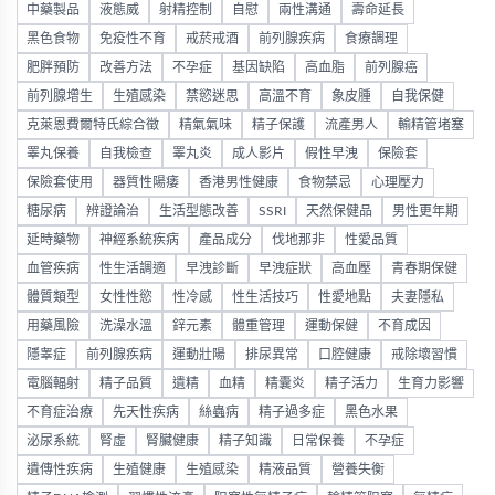
中藥製品
液態威
射精控制
自慰
兩性溝通
壽命延長
黑色食物
免疫性不育
戒菸戒酒
前列腺疾病
食療調理
肥胖預防
改善方法
不孕症
基因缺陷
高血脂
前列腺癌
前列腺增生
生殖感染
禁慾迷思
高溫不育
象皮腫
自我保健
克萊恩費爾特氏綜合徵
精氣氣味
精子保護
流產男人
輸精管堵塞
睪丸保養
自我檢查
睪丸炎
成人影片
假性早洩
保險套
保險套使用
器質性陽痿
香港男性健康
食物禁忌
心理壓力
糖尿病
辨證論治
生活型態改善
SSRI
天然保健品
男性更年期
延時藥物
神經系統疾病
產品成分
伐地那非
性愛品質
血管疾病
性生活調適
早洩診斷
早洩症狀
高血壓
青春期保健
體質類型
女性性慾
性冷感
性生活技巧
性愛地點
夫妻隱私
用藥風險
洗澡水溫
鋅元素
體重管理
運動保健
不育成因
隱睾症
前列腺疾病
運動壯陽
排尿異常
口腔健康
戒除壞習慣
電腦輻射
精子品質
遺精
血精
精囊炎
精子活力
生育力影響
不育症治療
先天性疾病
絲蟲病
精子過多症
黑色水果
泌尿系統
腎虛
腎臟健康
精子知識
日常保養
不孕症
遺傳性疾病
生殖健康
生殖感染
精液品質
營養失衡