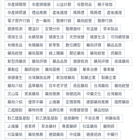
孕產婦關懷
孕產婦健康
公益計劃
母嬰用品
親子瑜伽
孕產婦照護
禮品推薦
產後護理
媽媽禮
媽媽禮
產後護理
電子郵件行銷
杏一藥局
醫療行銷
藥局經營
醫療行銷
健康檢測
體溫計
定價分析
醫療器材
耳溫槍
草本製品
環保生活
永續發展
健康生活
天然保健
健康生活
可持續發展
有機食品
有機藥局
新零售
數位轉型
藥局評價
藥品品質
藥局經營
藥局服務
線上購藥
鄰近藥局
藥局經營
西藥房
新型西藥房
藥局評價
藥品品質
健康檢測
藥局評價
高雄藥局
暈動症
藥師諮詢
藥局服務
口服藥
暈車治療
暈車藥
保健養生
台灣藥妝品牌
新加坡藥局
製藥企業
製藥企業
藥局介紹
晶華藥局
百年老字號
南投藥局
台灣藥局
藥局經營
文山區
景美藥局
藥局推薦
保健諮詢
中藥文化
台灣藥局
藥局介紹
優質中藥
止痛藥
定價策略
連鎖藥局推薦
國際藥妝
乙醯胺酚
藥物供應
品牌信譽
供應鏈管理
藥品短缺
對乙醯氨基酚
對乙酰氨基酚
退燒藥物
不良反應
用藥指南
止痛藥
普拿疼
草本藥材
專業藥師
社區藥局
藥劑師
社區藥局
藥局推薦
連鎖藥局
中成藥
健康諮詢
中藥行