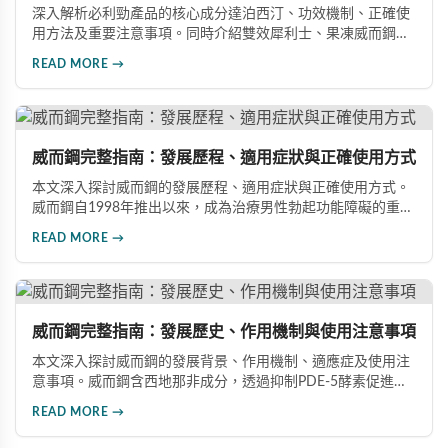
深入解析必利勁產品的核心成分達泊西汀、功效機制、正確使
用方法及重要注意事項。同時介紹雙效犀利士、果凍威而鋼雙
效版等相關產品，幫助男性了解各類男性增強產品的特性，在
READ MORE →
專業指導下做出明智選擇，有效改善勃起功能問題。
威而鋼完整指南：發展歷程、適用症狀與正確使用方式
本文深入探討威而鋼的發展歷程、適用症狀與正確使用方式。
威而鋼自1998年推出以來，成為治療男性勃起功能障礙的重要
藥物。文章詳細介紹其作用機理、使用注意事項、可能的副作
READ MORE →
用，以及相關研究成果，幫助讀者全面了解這類藥物並在醫師
指導下做出明智決定。
威而鋼完整指南：發展歷史、作用機制與使用注意事項
本文深入探討威而鋼的發展背景、作用機制、適應症及使用注
意事項。威而鋼含西地那非成分，透過抑制PDE-5酵素促進血
管擴張，有效治療男性勃起功能障礙。使用前應經醫師評估，
READ MORE →
注意禁忌症與副作用，確保用藥安全。