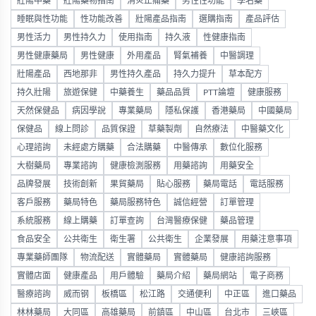
壯陽中藥
壯陽藥物指南
消炎止痛藥
男性性功能
學名藥
睡眠與性功能
性功能改善
壯陽產品指南
選購指南
產品評估
男性活力
男性持久力
使用指南
持久液
性健康指南
男性健康藥局
男性健康
外用產品
腎氣補養
中醫調理
壯陽產品
西地那非
男性持久產品
持久力提升
草本配方
持久壯陽
旅遊保健
中藥養生
藥品品質
PTT論壇
健康服務
天然保健品
病因學說
專業藥局
隱私保護
香港藥局
中國藥局
保健品
線上問診
品質保證
草藥製劑
自然療法
中醫藥文化
心理諮詢
未經處方購藥
合法購藥
中醫傳承
數位化服務
大樹藥局
專業諮詢
健康檢測服務
用藥諮詢
用藥安全
品牌發展
技術創新
果貿藥局
貼心服務
藥局電話
電話服務
客戶服務
藥局特色
藥局服務特色
誠信經營
訂單管理
系統服務
線上購藥
訂單查詢
台灣醫療保健
藥品管理
食品安全
公共衛生
衛生署
公共衛生
企業發展
用藥注意事項
專業藥師團隊
物流配送
實體藥局
實體藥局
健康諮詢服務
實體店面
健康產品
用戶體驗
藥局介紹
藥局網站
電子商務
醫療諮詢
威而钢
板橋區
松江路
交通便利
中正區
進口藥品
林林藥局
大同區
高雄藥局
前鎮區
中山區
台北市
三峽區