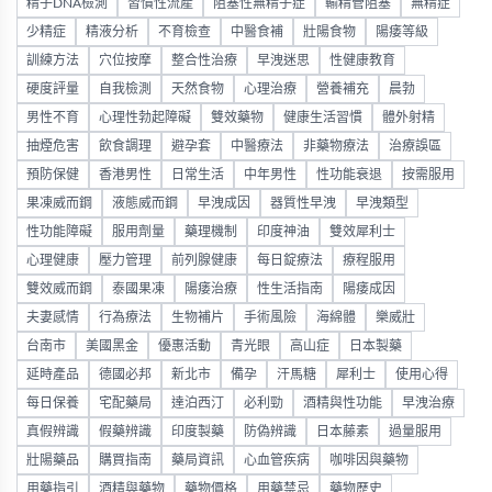
精子DNA檢測
習慣性流產
阻塞性無精子症
輸精管阻塞
無精症
少精症
精液分析
不育檢查
中醫食補
壯陽食物
陽痿等級
訓練方法
穴位按摩
整合性治療
早洩迷思
性健康教育
硬度評量
自我檢測
天然食物
心理治療
營養補充
晨勃
男性不育
心理性勃起障礙
雙效藥物
健康生活習慣
體外射精
抽煙危害
飲食調理
避孕套
中醫療法
非藥物療法
治療誤區
預防保健
香港男性
日常生活
中年男性
性功能衰退
按需服用
果凍威而鋼
液態威而鋼
早洩成因
器質性早洩
早洩類型
性功能障礙
服用劑量
藥理機制
印度神油
雙效犀利士
心理健康
壓力管理
前列腺健康
每日錠療法
療程服用
雙效威而鋼
泰國果凍
陽痿治療
性生活指南
陽痿成因
夫妻感情
行為療法
生物補片
手術風險
海綿體
樂威壯
台南市
美國黑金
優惠活動
青光眼
高山症
日本製藥
延時產品
德國必邦
新北市
備孕
汗馬糖
犀利士
使用心得
每日保養
宅配藥局
達泊西汀
必利勁
酒精與性功能
早洩治療
真假辨識
假藥辨識
印度製藥
防偽辨識
日本藤素
過量服用
壯陽藥品
購買指南
藥局資訊
心血管疾病
咖啡因與藥物
用藥指引
酒精與藥物
藥物價格
用藥禁忌
藥物歷史