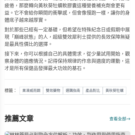
疲倦，那麼轉向黃秋葵牡蠣軟膠囊這種營養補充劑會更有
益。它不會給你瞬間的衝擊感，但會像慢跑一樣，讓你的身
體底子越來越厚實。
對於那些已經有一定基礎，但希望在特殊紀念日或假期中展
現「巔峰狀態」的人，
超級雙效犀利士
提供的長效保障無疑
是最具性價比的選擇。
接下來，你可以根據自己的具體需求，從少量試用開始，觀
察身體的適應情況。記得保持規律的作息與適度的運動，這
才是所有保健品發揮最大功效的基石。
標籤：
果凍威而鋼
雙效藥物
選購指南
產品對比
黃秋葵牡蠣
推薦文章
查看全部
→