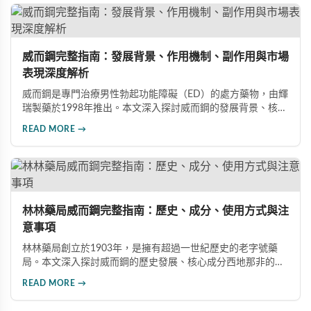
威而鋼完整指南：發展背景、作用機制、副作用與市場
表現深度解析
威而鋼是專門治療男性勃起功能障礙（ED）的處方藥物，由輝
瑞製藥於1998年推出。本文深入探討威而鋼的發展背景、核心
成分西地那非的作用機制、常見副作用如頭痛和臉部發紅，以
READ MORE →
及全球年銷售額超過23億美元的市場表現，幫助讀者全面了解
這款革命性藥品。
林林藥局威而鋼完整指南：歷史、成分、使用方式與注
意事項
林林藥局創立於1903年，是擁有超過一世紀歷史的老字號藥
局。本文深入探討威而鋼的歷史發展、核心成分西地那非的作
用機制、正確使用方式（50mg與100mg規格選擇）、服用注
READ MORE →
意事項，以及與犀利士等其他男性健康產品的比較，幫助讀者
全面瞭解並安全使用相關產品。