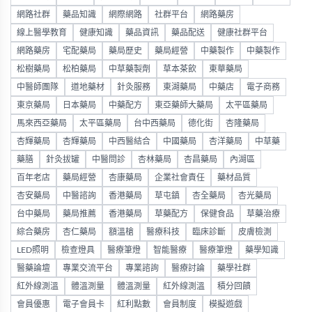
網路社群
藥品知識
網際網路
社群平台
網路藥房
線上醫學教育
健康知識
藥品資訊
藥品配送
健康社群平台
網路藥房
宅配藥局
藥局歷史
藥局經營
中藥製作
中藥製作
松樹藥局
松柏藥局
中草藥製劑
草本茶飲
東華藥局
中醫師團隊
道地藥材
針灸服務
東湖藥局
中藥店
電子商務
東京藥局
日本藥局
中藥配方
東亞藥師大藥局
太平區藥局
馬來西亞藥局
太平區藥局
台中西藥局
德化街
杏隆藥局
杏輝藥局
杏輝藥局
中西醫結合
中國藥局
杏洋藥局
中草藥
藥膳
針灸拔罐
中醫問診
杏林藥局
杏昌藥局
內湖區
百年老店
藥局經營
杏康藥局
企業社會責任
藥材品質
杏安藥局
中醫諮詢
香港藥局
草屯鎮
杏全藥局
杏光藥局
台中藥局
藥局推薦
香港藥局
草藥配方
保健食品
草藥治療
綜合藥房
杏仁藥局
額溫槍
醫療科技
臨床診斷
皮膚檢測
LED照明
檢查燈具
醫療筆燈
智能醫療
醫療筆燈
藥學知識
醫藥論壇
專業交流平台
專業諮詢
醫療討論
藥學社群
紅外線測溫
體溫測量
體溫測量
紅外線測溫
積分回饋
會員優惠
電子會員卡
紅利點數
會員制度
模擬遊戲