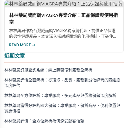
林林藥局威而鋼VIAGRA專業介紹：正品保證與使用指
南
林林藥局作為台灣威而鋼VIAGRA獨家總代理，提供正品保證
的男性健康產品。本文深入探討威而鋼的作用機制、正確使用
方法、劑量選擇及注意事項，幫助消費者了解這款由輝瑞公司
READ MORE →
研發的藥品，並介紹50mg、100mg及瓶裝30顆等多種規格選
擇。
近期文章
林林藥局訂單查詢系統：線上購藥便利服務全解析
林林藥局評價全面解析：從環境、品質、服務到誠信經營的四維度
深度評估
林林藥局全方位評析：專業服務、多元產品與價格優勢深度解析
林林藥局獲得好評的四大優勢：專業服務、優質商品、便利位置與
實惠價格
林林藥局評價：全方位解析為何深受顧客信賴