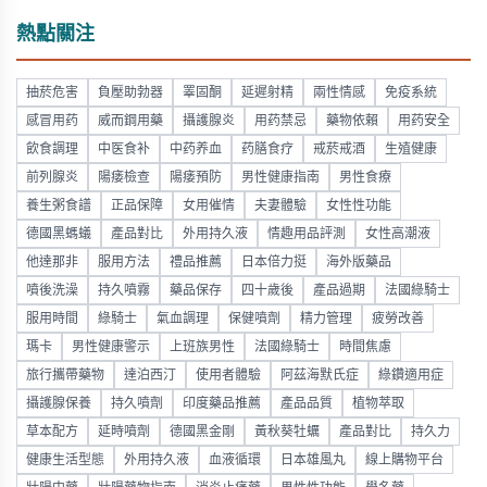
熱點關注
抽菸危害
負壓助勃器
睪固酮
延遲射精
兩性情感
免疫系統
感冒用药
威而鋼用藥
攝護腺炎
用药禁忌
藥物依賴
用药安全
飲食調理
中医食补
中药养血
药膳食疗
戒菸戒酒
生殖健康
前列腺炎
陽痿檢查
陽痿預防
男性健康指南
男性食療
養生粥食譜
正品保障
女用催情
夫妻體驗
女性性功能
德國黑螞蟻
產品對比
外用持久液
情趣用品評測
女性高潮液
他達那非
服用方法
禮品推薦
日本倍力挺
海外版藥品
噴後洗澡
持久噴霧
藥品保存
四十歲後
產品過期
法國綠騎士
服用時間
綠騎士
氣血調理
保健噴劑
精力管理
疲勞改善
瑪卡
男性健康警示
上班族男性
法國綠騎士
時間焦慮
旅行攜帶藥物
達泊西汀
使用者體驗
阿茲海默氏症
綠鑽適用症
攝護腺保養
持久噴劑
印度藥品推薦
產品品質
植物萃取
草本配方
延時噴劑
德國黑金剛
黃秋葵牡蠣
產品對比
持久力
健康生活型態
外用持久液
血液循環
日本雄風丸
線上購物平台