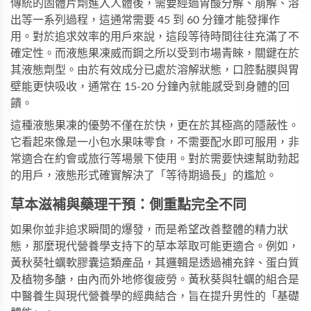
傳統的固體片劑進入人體後，需要經過胃酸分解、崩解、溶
出等一系列過程，這通常需要 45 到 60 分鐘才能發揮作
用。對於追求效率的用戶來說，這段等待時間往往充滿了不
確定性。而
液態果凍威而鋼
之所以受到市場青睞，關鍵在於
其液態劑型。由於有效成分已處於溶解狀態，口腔黏膜與胃
壁能更快吸收，通常在 15-20 分鐘內就能感受到身體的回
饋。
這種液態果凍的優勢不僅在於快，更在於其極高的隱蔽性。
它看起來像是一小包水果味零食，不需要配水即可服用，非
常適合在約會或旅行等場景下使用。對於需要快速幫助勃起
的用戶，液態形式確實解決了「等待期過長」的尷尬。
草本滋補與藥理干預：側重點完全不同
如果你並非追求瞬間的爆發，而是希望改善整體的精力狀
態，那麼現代營養學支持下的草本萃取可能更適合。例如，
黃秋葵牡蠣軟膠囊這類產品，其邏輯是透過補充鋅、蛋白質
及植物多醣，由內而外地修復疲勞。黃秋葵與牡蠣的組合是
中醫養生與現代營養學的經典結合，旨在提升男性的「基礎