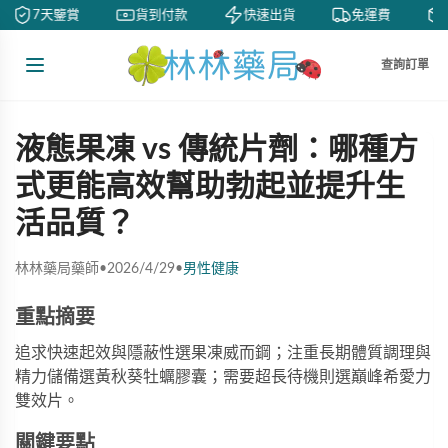
7天鑒賞
貨到付款
快速出貨
免運費
查詢訂單
液態果凍 vs 傳統片劑：哪種方
式更能高效幫助勃起並提升生
活品質？
林林藥局藥師
•
2026/4/29
•
男性健康
重點摘要
追求快速起效與隱蔽性選果凍威而鋼；注重長期體質調理與
精力儲備選黃秋葵牡蠣膠囊；需要超長待機則選巔峰希愛力
雙效片。
關鍵要點