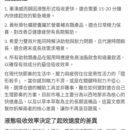
1. 果凍威而鋼因液態形式吸收更快，適合需要 15-20 分鐘
內快速起效的緊急場景。
2. 黃秋葵牡蠣膠囊屬於營養補充類產品，適合日常精力保
養，對改善亞健康疲勞有長期幫助。
3. 希愛力雙效片能同時解決助勃與耐力問題，且代謝時間較
長，適合週末或長效需求場景。
4. 所有助勃類產品在服用時應避免高油脂飲食和過量飲酒，
以確保有效成分的最佳吸收效率。
在現代快節奏的生活中，壓力與疲勞往往是男性活力的「隱
形殺手」。當你感到精力不濟，或是在關鍵時刻力不從心
時，選擇合適的輔助工具並非難事，難在如何選對適合自己
生理節奏的方案。目前市場上主要分為以西地那非為核心的
快速產品，以及以草本萃取為主的長期滋補品。這篇文章將
幫你拆解兩者的核心差異，讓你不再盲目跟風。
液態吸收效率決定了起效速度的差異