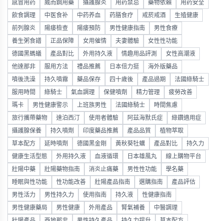
感冒用药
威而鋼用藥
攝護腺炎
用药禁忌
藥物依賴
用药安全
飲食調理
中医食补
中药养血
药膳食疗
戒菸戒酒
生殖健康
前列腺炎
陽痿檢查
陽痿預防
男性健康指南
男性食療
養生粥食譜
正品保障
女用催情
夫妻體驗
女性性功能
德國黑螞蟻
產品對比
外用持久液
情趣用品評測
女性高潮液
他達那非
服用方法
禮品推薦
日本倍力挺
海外版藥品
噴後洗澡
持久噴霧
藥品保存
四十歲後
產品過期
法國綠騎士
服用時間
綠騎士
氣血調理
保健噴劑
精力管理
疲勞改善
瑪卡
男性健康警示
上班族男性
法國綠騎士
時間焦慮
旅行攜帶藥物
達泊西汀
使用者體驗
阿茲海默氏症
綠鑽適用症
攝護腺保養
持久噴劑
印度藥品推薦
產品品質
植物萃取
草本配方
延時噴劑
德國黑金剛
黃秋葵牡蠣
產品對比
持久力
健康生活型態
外用持久液
血液循環
日本雄風丸
線上購物平台
壯陽中藥
壯陽藥物指南
消炎止痛藥
男性性功能
學名藥
睡眠與性功能
性功能改善
壯陽產品指南
選購指南
產品評估
男性活力
男性持久力
使用指南
持久液
性健康指南
男性健康藥局
男性健康
外用產品
腎氣補養
中醫調理
壯陽產品
西地那非
男性持久產品
持久力提升
草本配方