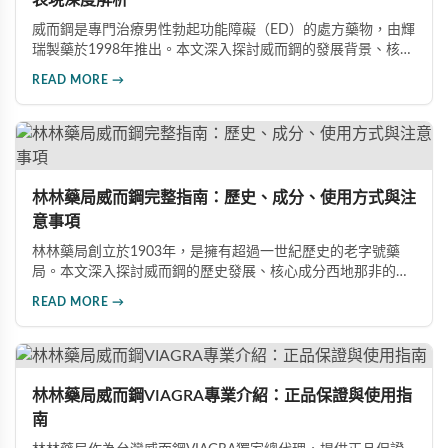
表現深度解析
威而鋼是專門治療男性勃起功能障礙（ED）的處方藥物，由輝
瑞製藥於1998年推出。本文深入探討威而鋼的發展背景、核心
成分西地那非的作用機制、常見副作用如頭痛和臉部發紅，以
READ MORE →
及全球年銷售額超過23億美元的市場表現，幫助讀者全面了解
這款革命性藥品。
林林藥局威而鋼完整指南：歷史、成分、使用方式與注
意事項
林林藥局創立於1903年，是擁有超過一世紀歷史的老字號藥
局。本文深入探討威而鋼的歷史發展、核心成分西地那非的作
用機制、正確使用方式（50mg與100mg規格選擇）、服用注
READ MORE →
意事項，以及與犀利士等其他男性健康產品的比較，幫助讀者
全面瞭解並安全使用相關產品。
林林藥局威而鋼VIAGRA專業介紹：正品保證與使用指
南