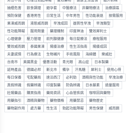
男性不育
心理性勃起障礙
雙效藥物
健康生活習慣
體外射精
抽煙危害
飲食調理
避孕套
中醫療法
非藥物療法
治療誤區
預防保健
香港男性
日常生活
中年男性
性功能衰退
按需服用
果凍威而鋼
液態威而鋼
早洩成因
器質性早洩
早洩類型
性功能障礙
服用劑量
藥理機制
印度神油
雙效犀利士
心理健康
壓力管理
前列腺健康
每日錠療法
療程服用
雙效威而鋼
泰國果凍
陽痿治療
性生活指南
陽痿成因
夫妻感情
行為療法
生物補片
手術風險
海綿體
樂威壯
台南市
美國黑金
優惠活動
青光眼
高山症
日本製藥
延時產品
德國必邦
新北市
備孕
汗馬糖
犀利士
使用心得
每日保養
宅配藥局
達泊西汀
必利勁
酒精與性功能
早洩治療
真假辨識
假藥辨識
印度製藥
防偽辨識
日本藤素
過量服用
壯陽藥品
購買指南
藥局資訊
心血管疾病
咖啡因與藥物
用藥指引
酒精與藥物
藥物價格
用藥禁忌
藥物歷史
藥物副作用
處方藥
性生活
勃起功能障礙
男性保健
威而鋼