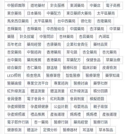
中醫師團隊
道地藥材
針灸服務
東湖藥局
中藥店
電子商務
東京藥局
日本藥局
中藥配方
東亞藥師大藥局
太平區藥局
馬來西亞藥局
太平區藥局
台中西藥局
德化街
杏隆藥局
杏輝藥局
杏輝藥局
中西醫結合
中國藥局
杏洋藥局
中草藥
藥膳
針灸拔罐
中醫問診
杏林藥局
杏昌藥局
內湖區
百年老店
藥局經營
杏康藥局
企業社會責任
藥材品質
杏安藥局
中醫諮詢
香港藥局
草屯鎮
杏全藥局
杏光藥局
台中藥局
藥局推薦
香港藥局
草藥配方
保健食品
草藥治療
綜合藥房
杏仁藥局
額溫槍
醫療科技
臨床診斷
皮膚檢測
LED照明
檢查燈具
醫療筆燈
智能醫療
醫療筆燈
藥學知識
醫藥論壇
專業交流平台
專業諮詢
醫療討論
藥學社群
紅外線測溫
體溫測量
體溫測量
紅外線測溫
積分回饋
會員優惠
電子會員卡
紅利點數
會員制度
模擬遊戲
孕產婦關懷
孕產婦健康
公益計劃
母嬰用品
親子瑜伽
孕產婦照護
禮品推薦
產後護理
媽媽禮
媽媽禮
產後護理
電子郵件行銷
杏一藥局
醫療行銷
藥局經營
醫療行銷
健康檢測
體溫計
定價分析
醫療器材
耳溫槍
草本製品