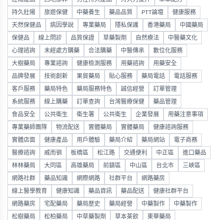
持久壯陽
旅遊保健
中藥養生
藥品品質
PTT論壇
健康服務
天然保健品
病因學說
專業藥局
隱私保護
香港藥局
中國藥局
保健品
線上問診
品質保證
草藥製劑
自然療法
中醫藥文化
心理諮詢
未經處方購藥
合法購藥
中醫傳承
數位化服務
大樹藥局
專業諮詢
健康檢測服務
用藥諮詢
用藥安全
品牌發展
技術創新
果貿藥局
貼心服務
藥局電話
電話服務
客戶服務
藥局特色
藥局服務特色
誠信經營
訂單管理
系統服務
線上購藥
訂單查詢
台灣醫療保健
藥品管理
食品安全
公共衛生
衛生署
公共衛生
企業發展
用藥注意事項
專業藥師團隊
物流配送
實體藥局
實體藥局
健康諮詢服務
實體店面
健康產品
用戶體驗
藥局介紹
藥局網站
電子商務
醫療諮詢
威而钢
板橋區
松江路
交通便利
中正區
進口藥品
林林藥局
大同區
高雄藥局
前鎮區
中山區
台北市
三峽區
網路社群
藥品知識
網際網路
社群平台
網路藥房
線上醫學教育
健康知識
藥品資訊
藥品配送
健康社群平台
網路藥房
宅配藥局
藥局歷史
藥局經營
中藥製作
中藥製作
松樹藥局
松柏藥局
中草藥製劑
草本茶飲
東華藥局