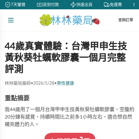
7天鑒賞
貨到付款
快速出貨
免運費
查詢訂單
44歲真實體驗：台灣甲申生技
黃秋葵牡蠣軟膠囊一個月完整
評測
林林藥局藥師
•
2026/5/28
•
男性健康
重點摘要
我44歲用了一個月台灣甲申生技黃秋葵牡蠣軟膠囊，空腹約
20分鐘有感覺，持續時間比之前多1小時左右，適合想自然
補充體力的人。