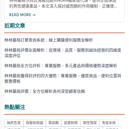
林林藥局作為台灣威而鋼VIAGRA獨家總代理，提供正品保證
的男性健康產品。本文深入探討威而鋼的作用機制、正確使用
方法、劑量選擇及注意事項，幫助消費者了解這款由輝瑞公司
READ MORE →
研發的藥品，並介紹50mg、100mg及瓶裝30顆等多種規格選
擇。
近期文章
林林藥局訂單查詢系統：線上購藥便利服務全解析
林林藥局評價全面解析：從環境、品質、服務到誠信經營的四維度
深度評估
林林藥局全方位評析：專業服務、多元產品與價格優勢深度解析
林林藥局獲得好評的四大優勢：專業服務、優質商品、便利位置與
實惠價格
林林藥局評價：全方位解析為何深受顧客信賴
熱點關注
抽菸危害
負壓助勃器
睪固酮
延遲射精
兩性情感
免疫系統