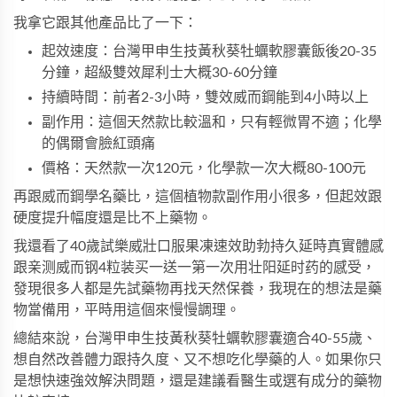
我拿它跟其他產品比了一下：
起效速度：台灣甲申生技黃秋葵牡蠣軟膠囊飯後20-35
分鐘，
超級雙效犀利士
大概30-60分鐘
持續時間：前者2-3小時，
雙效威而鋼
能到4小時以上
副作用：這個天然款比較溫和，只有輕微胃不適；化學
的偶爾會臉紅頭痛
價格：天然款一次120元，化學款一次大概80-100元
再跟
威而鋼學名藥
比，這個植物款副作用小很多，但起效跟
硬度提升幅度還是比不上藥物。
我還看了40歲試樂威壯口服果凍速效助勃持久延時真實體感
跟亲测威而钢4粒装买一送一第一次用壮阳延时药的感受，
發現很多人都是先試藥物再找天然保養，我現在的想法是藥
物當備用，平時用這個來慢慢調理。
總結來說，台灣甲申生技黃秋葵牡蠣軟膠囊適合40-55歲、
想自然改善體力跟持久度、又不想吃化學藥的人。如果你只
是想快速強效解決問題，還是建議看醫生或選有成分的藥物