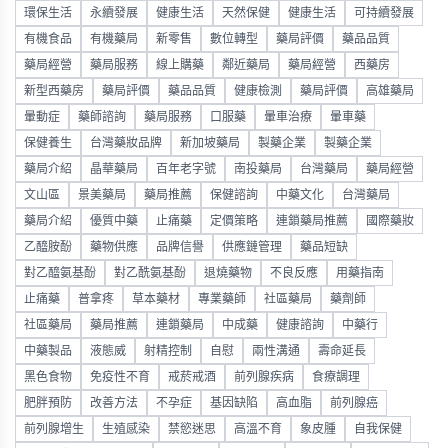
環保生活
永續發展
健康生活
天然保健
健康生活
可持續發展
有機食品
有機藥局
新零售
數位轉型
藥局評價
藥品品質
藥局經營
藥局服務
線上購藥
鄰近藥局
藥局經營
西藥房
新型西藥房
藥局評價
藥品品質
健康檢測
藥局評價
高雄藥局
暈動症
藥師諮詢
藥局服務
口服藥
暈車治療
暈車藥
保健養生
台灣藥妝品牌
新加坡藥局
製藥企業
製藥企業
藥局介紹
晶華藥局
百年老字號
南投藥局
台灣藥局
藥局經營
文山區
景美藥局
藥局推薦
保健諮詢
中藥文化
台灣藥局
藥局介紹
優質中藥
止痛藥
定價策略
連鎖藥局推薦
國際藥妝
乙醯胺酚
藥物供應
品牌信譽
供應鏈管理
藥品短缺
對乙醯氨基酚
對乙酰氨基酚
退燒藥物
不良反應
用藥指南
止痛藥
普拿疼
草本藥材
專業藥師
社區藥局
藥劑師
社區藥局
藥局推薦
連鎖藥局
中成藥
健康諮詢
中藥行
中藥製品
液態威
射精控制
自慰
兩性溝通
壽命延長
黑色食物
免疫性不育
戒菸戒酒
前列腺疾病
食療調理
肥胖預防
改善方法
不孕症
基因缺陷
高血脂
前列腺癌
前列腺增生
生殖感染
禁慾迷思
高溫不育
象皮腫
自我保健