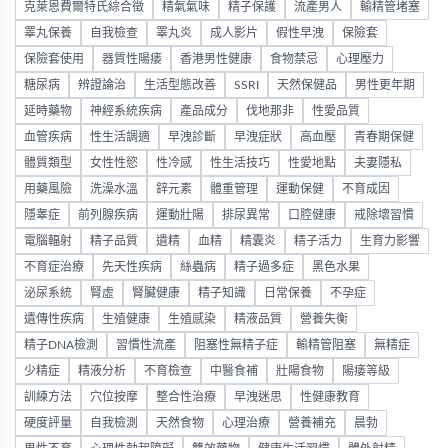
克萊恩費爾特氏綜合徵
精氣氣味
精子保護
流產男人
輸精管堵塞
睪丸保養
自我檢查
睪丸炎
成人影片
假性早洩
保險套
保險套使用
器質性陽痿
香港男性健康
食物禁忌
心理壓力
糖尿病
辨證論治
生活型態改善
SSRI
天然保健品
男性更年期
延時藥物
神經系統疾病
產品成分
伐地那非
性愛品質
血管疾病
性生活調適
早洩診斷
早洩症狀
高血壓
青春期保健
體質類型
女性性慾
性冷感
性生活技巧
性愛地點
夫妻隱私
用藥風險
洗澡水溫
鋅元素
體重管理
運動保健
不育成因
隱睾症
前列腺疾病
運動壯陽
排尿異常
口腔健康
戒除壞習慣
電腦輻射
精子品質
遺精
血精
精囊炎
精子活力
生育力影響
不育症治療
先天性疾病
絲蟲病
精子過多症
黑色水果
泌尿系統
腎虛
腎臟健康
精子知識
日常保養
不孕症
遺傳性疾病
生殖健康
生殖感染
精液品質
營養失衡
精子DNA檢測
習慣性流產
阻塞性無精子症
輸精管阻塞
無精症
少精症
精液分析
不育檢查
中醫食補
壯陽食物
陽痿等級
訓練方法
穴位按摩
整合性治療
早洩迷思
性健康教育
硬度評量
自我檢測
天然食物
心理治療
營養補充
晨勃