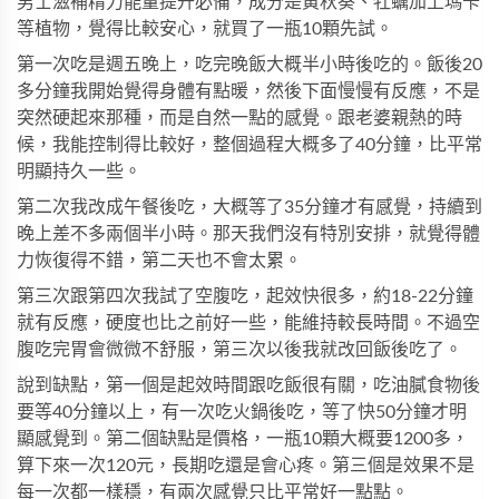
男士滋補精力能量提升必備，成分是黃秋葵、牡蠣加上瑪卡
等植物，覺得比較安心，就買了一瓶10顆先試。
第一次吃是週五晚上，吃完晚飯大概半小時後吃的。飯後20
多分鐘我開始覺得身體有點暖，然後下面慢慢有反應，不是
突然硬起來那種，而是自然一點的感覺。跟老婆親熱的時
候，我能控制得比較好，整個過程大概多了40分鐘，比平常
明顯持久一些。
第二次我改成午餐後吃，大概等了35分鐘才有感覺，持續到
晚上差不多兩個半小時。那天我們沒有特別安排，就覺得體
力恢復得不錯，第二天也不會太累。
第三次跟第四次我試了空腹吃，起效快很多，約18-22分鐘
就有反應，硬度也比之前好一些，能維持較長時間。不過空
腹吃完胃會微微不舒服，第三次以後我就改回飯後吃了。
說到缺點，第一個是起效時間跟吃飯很有關，吃油膩食物後
要等40分鐘以上，有一次吃火鍋後吃，等了快50分鐘才明
顯感覺到。第二個缺點是價格，一瓶10顆大概要1200多，
算下來一次120元，長期吃還是會心疼。第三個是效果不是
每一次都一樣穩，有兩次感覺只比平常好一點點。