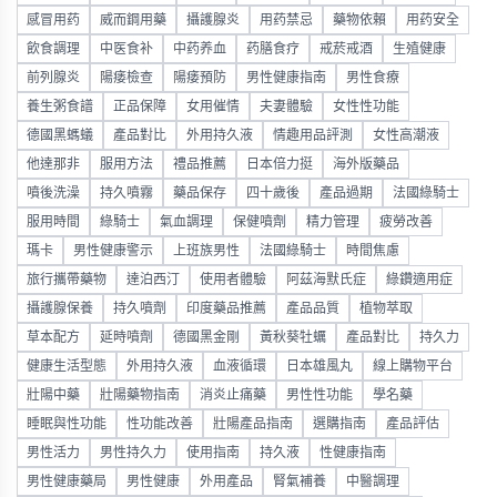
感冒用药
威而鋼用藥
攝護腺炎
用药禁忌
藥物依賴
用药安全
飲食調理
中医食补
中药养血
药膳食疗
戒菸戒酒
生殖健康
前列腺炎
陽痿檢查
陽痿預防
男性健康指南
男性食療
養生粥食譜
正品保障
女用催情
夫妻體驗
女性性功能
德國黑螞蟻
產品對比
外用持久液
情趣用品評測
女性高潮液
他達那非
服用方法
禮品推薦
日本倍力挺
海外版藥品
噴後洗澡
持久噴霧
藥品保存
四十歲後
產品過期
法國綠騎士
服用時間
綠騎士
氣血調理
保健噴劑
精力管理
疲勞改善
瑪卡
男性健康警示
上班族男性
法國綠騎士
時間焦慮
旅行攜帶藥物
達泊西汀
使用者體驗
阿茲海默氏症
綠鑽適用症
攝護腺保養
持久噴劑
印度藥品推薦
產品品質
植物萃取
草本配方
延時噴劑
德國黑金剛
黃秋葵牡蠣
產品對比
持久力
健康生活型態
外用持久液
血液循環
日本雄風丸
線上購物平台
壯陽中藥
壯陽藥物指南
消炎止痛藥
男性性功能
學名藥
睡眠與性功能
性功能改善
壯陽產品指南
選購指南
產品評估
男性活力
男性持久力
使用指南
持久液
性健康指南
男性健康藥局
男性健康
外用產品
腎氣補養
中醫調理