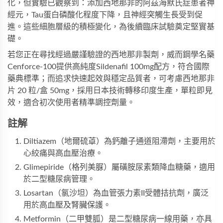
化，但實驗已觀察到：添加西地那非的阿茲海默氏症患者神
經元，Tau蛋白磷酸化程度下降，且神經突觸生長受到促
進。這些細胞層級的積極變化，為後續臨床試驗奠定堅實基
礎。
若您正在尋找經過嚴謹驗證的西地那非製劑，
威而鋼學名藥
Cenforce-100
提供高純度Sildenafil 100mg配方，符合國際
藥典標準；而追求快速起效與穩定品質者，可考慮
西地那非
片 20 粒/盒 50mg
，採用日本技術轉移印度生產，單粒即見
效，適合初次使用者精準調控劑量。
註解
Diltiazem（地爾硫䓬）為鈣離子通道阻滯劑，主要用於
心絞痛與高血壓治療。
Glimepiride（格列美脲）屬磺胺尿素類降血糖藥，適用
於二型糖尿病管理。
Losartan（氯沙坦）為血管張力素II受體拮抗劑，廣泛
用於高血壓及腎臟保護。
Metformin（二甲雙胍）是二型糖尿病一線用藥，亦具