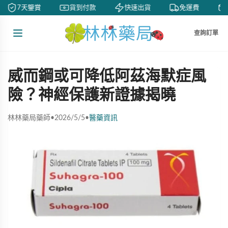
7天鑒賞
貨到付款
快速出貨
免運費
查詢訂單
威而鋼或可降低阿茲海默症風
險？神經保護新證據揭曉
林林藥局藥師
•
2026/5/5
•
醫藥資訊