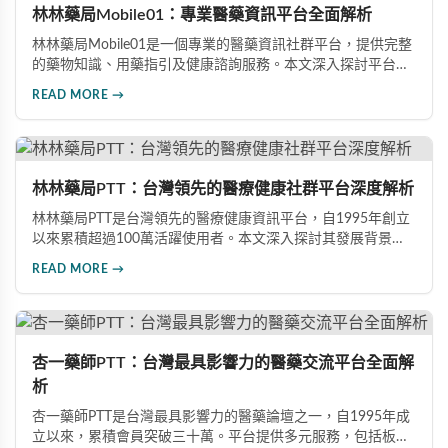
林林藥局Mobile01：專業醫藥資訊平台全面解析
林林藥局Mobile01是一個專業的醫藥資訊社群平台，提供完整
的藥物知識、用藥指引及健康諮詢服務。本文深入探討平台四
大特色：多功能整合工具、優質使用者體驗、豐富藥品資訊
READ MORE →
庫，以及專業醫師團隊支援，幫助使用者更安全有效地管理個
人健康。
林林藥局PTT：台灣領先的醫療健康社群平台深度解析
林林藥局PTT是台灣領先的醫療健康資訊平台，自1995年創立
以來累積超過100萬活躍使用者。本文深入探討其發展背景、
主要優勢、社群互動機制，以及面臨的挑戰與未來發展方向，
READ MORE →
揭示這個平台如何透過知識共享與互助文化推動醫療健康知識
普及。
杏一藥師PTT：台灣最具影響力的醫藥交流平台全面解
析
杏一藥師PTT是台灣最具影響力的醫藥論壇之一，自1995年成
立以來，累積會員突破三十萬。平台提供多元服務，包括板面