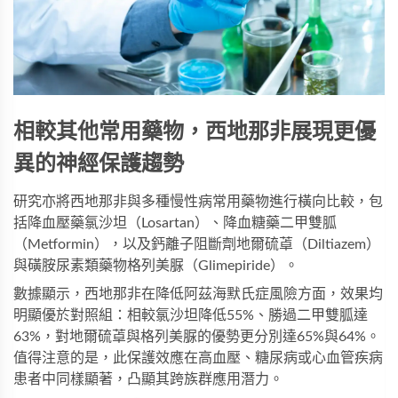
相較其他常用藥物，西地那非展現更優
異的神經保護趨勢
研究亦將西地那非與多種慢性病常用藥物進行橫向比較，包
括降血壓藥氯沙坦（Losartan）、降血糖藥二甲雙胍
（Metformin），以及鈣離子阻斷劑地爾硫䓬（Diltiazem）
與磺胺尿素類藥物格列美脲（Glimepiride）。
數據顯示，西地那非在降低阿茲海默氏症風險方面，效果均
明顯優於對照組：相較氯沙坦降低55%、勝過二甲雙胍達
63%，對地爾硫䓬與格列美脲的優勢更分別達65%與64%。
值得注意的是，此保護效應在高血壓、糖尿病或心血管疾病
患者中同樣顯著，凸顯其跨族群應用潛力。