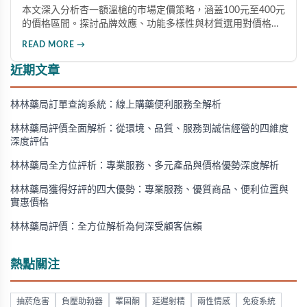
本文深入分析杏一額溫槍的市場定價策略，涵蓋100元至400元
的價格區間。探討品牌效應、功能多樣性與材質選用對價格的
影響，並提供價格與效益平衡的選購建議，助您精準挑選適合
READ MORE →
的產品。
近期文章
林林藥局訂單查詢系統：線上購藥便利服務全解析
林林藥局評價全面解析：從環境、品質、服務到誠信經營的四維度
深度評估
林林藥局全方位評析：專業服務、多元產品與價格優勢深度解析
林林藥局獲得好評的四大優勢：專業服務、優質商品、便利位置與
實惠價格
林林藥局評價：全方位解析為何深受顧客信賴
熱點關注
抽菸危害
負壓助勃器
睪固酮
延遲射精
兩性情感
免疫系統