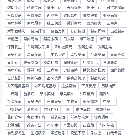
環保生活
永續發展
健康生活
天然保健
健康生活
可持續發展
有機食品
有機藥局
新零售
數位轉型
藥局評價
藥品品質
藥局經營
藥局服務
線上購藥
鄰近藥局
藥局經營
西藥房
新型西藥房
藥局評價
藥品品質
健康檢測
藥局評價
高雄藥局
暈動症
藥師諮詢
藥局服務
口服藥
暈車治療
暈車藥
保健養生
台灣藥妝品牌
新加坡藥局
製藥企業
製藥企業
藥局介紹
晶華藥局
百年老字號
南投藥局
台灣藥局
藥局經營
文山區
景美藥局
藥局推薦
保健諮詢
中藥文化
台灣藥局
藥局介紹
優質中藥
止痛藥
定價策略
連鎖藥局推薦
國際藥妝
乙醯胺酚
藥物供應
品牌信譽
供應鏈管理
藥品短缺
對乙醯氨基酚
對乙酰氨基酚
退燒藥物
不良反應
用藥指南
止痛藥
普拿疼
草本藥材
專業藥師
社區藥局
藥劑師
社區藥局
藥局推薦
連鎖藥局
中成藥
健康諮詢
中藥行
中藥製品
液態威
射精控制
自慰
兩性溝通
壽命延長
黑色食物
免疫性不育
戒菸戒酒
前列腺疾病
食療調理
肥胖預防
改善方法
不孕症
基因缺陷
高血脂
前列腺癌
前列腺增生
生殖感染
禁慾迷思
高溫不育
象皮腫
自我保健