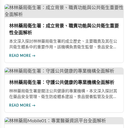
林林藥局衛生署：成立背景、職責功能與公共衛生重要
性全面解析
本文深入探討林林藥局衛生署的成立歷史、主要職責及其在公
共衛生體系中的重要作用。該機構負責衛生監督、食品安全管
理、藥品品質把關等關鍵職能，為保障國民健康發揮不可替代
READ MORE →
的作用。隨著全民健康意識增強，其發展前景廣闊。
林林藥局衛生署：守護公共健康的專業機構全面解析
林林藥局衛生署是關注公共健康的專業機構，本文深入探討其
在藥品安全管理、衛生防疫體系建設、食品營養監管及全民健
康推廣四大領域的職能與貢獻，展現該機構如何透過嚴謹的監
READ MORE →
管措施與多元推廣管道，全面守護大眾健康權益，提升社會整
體健康水準。