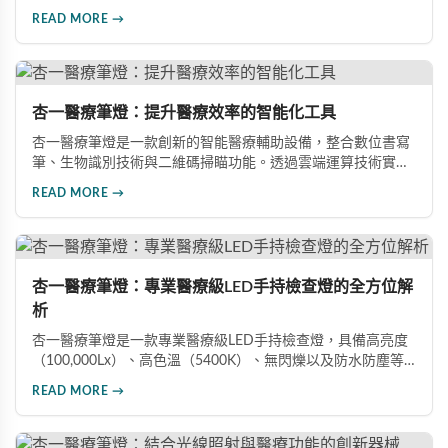
分類瀏覽、即時答疑機制、主題式專區討論、最新醫藥動態播
READ MORE →
報及優惠購藥管道。本文從發展歷程、平台特色、應用價值與
社會效應四個方面，深入剖析這個藥學愛好者與醫護人員的首
選社群平台。
杏一醫療筆燈：提升醫療效率的智能化工具
杏一醫療筆燈是一款創新的智能醫療輔助設備，整合數位書寫
筆、生物識別技術與二維碼掃瞄功能。透過雲端運算技術實現
即時資料互動，具備指紋辨識與多層次加密保護。廣泛應用於
READ MORE →
病歷撰寫、藥事管理、醫院行政管理等領域，大幅提升醫療工
作效率與資料安全性。
杏一醫療筆燈：專業醫療級LED手持檢查燈的全方位解
析
杏一醫療筆燈是一款專業醫療級LED手持檢查燈，具備高亮度
（100,000Lx）、高色溫（5400K）、無閃爍以及防水防塵等
優異特性。本文深入探討優質照明對醫學檢查的重要性、杏一
READ MORE →
醫療筆燈的核心特色、其在醫療場域的實際應用，以及相較於
傳統檢查燈的優勢差異，幫助醫療專業人士了解這款理想選擇
的卓越性能。