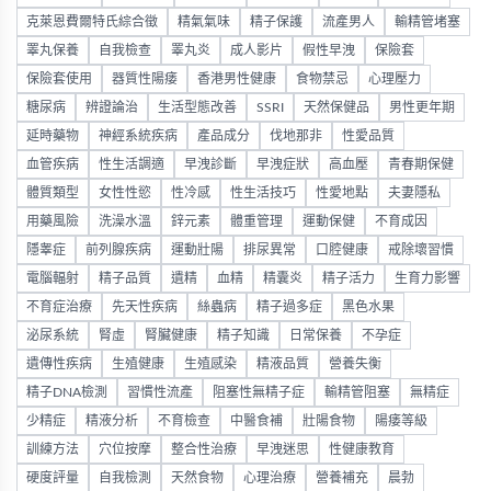
克萊恩費爾特氏綜合徵
精氣氣味
精子保護
流產男人
輸精管堵塞
睪丸保養
自我檢查
睪丸炎
成人影片
假性早洩
保險套
保險套使用
器質性陽痿
香港男性健康
食物禁忌
心理壓力
糖尿病
辨證論治
生活型態改善
SSRI
天然保健品
男性更年期
延時藥物
神經系統疾病
產品成分
伐地那非
性愛品質
血管疾病
性生活調適
早洩診斷
早洩症狀
高血壓
青春期保健
體質類型
女性性慾
性冷感
性生活技巧
性愛地點
夫妻隱私
用藥風險
洗澡水溫
鋅元素
體重管理
運動保健
不育成因
隱睾症
前列腺疾病
運動壯陽
排尿異常
口腔健康
戒除壞習慣
電腦輻射
精子品質
遺精
血精
精囊炎
精子活力
生育力影響
不育症治療
先天性疾病
絲蟲病
精子過多症
黑色水果
泌尿系統
腎虛
腎臟健康
精子知識
日常保養
不孕症
遺傳性疾病
生殖健康
生殖感染
精液品質
營養失衡
精子DNA檢測
習慣性流產
阻塞性無精子症
輸精管阻塞
無精症
少精症
精液分析
不育檢查
中醫食補
壯陽食物
陽痿等級
訓練方法
穴位按摩
整合性治療
早洩迷思
性健康教育
硬度評量
自我檢測
天然食物
心理治療
營養補充
晨勃