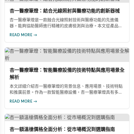
杏一醫療筆燈：結合光線照射與醫療功能的創新器械
杏一醫療筆燈是一款融合光線照射技術與醫療功能的先進儀
器，能夠協助醫師進行精確的皮膚檢測與治療。本文從產品特
色、適用領域、規格效能及人機工學設計四個面向，深入探討
READ MORE →
這項革命性醫療器械如何透過尖端光電技術提升皮膚疾病診斷
與治療的準確性，廣泛應用於皮膚科、美容產業及學術研究領
域。
杏一醫療筆燈：智能醫療設備的技術特點與應用場景全
解析
本文詳細介紹杏一醫療筆燈的背景信息、應用場景、技術特點
和推廣前景。作為一款智能醫療設備，杏一醫療筆燈具有多功
能、高清晰度、便攜和智能化等特點，廣泛應用於臨床診療、
READ MORE →
教學培訓和醫學研究領域，為醫生和患者提供更便捷的醫療服
務體驗。
杏一額溫槍價格全面分析：從市場概況到選購指南