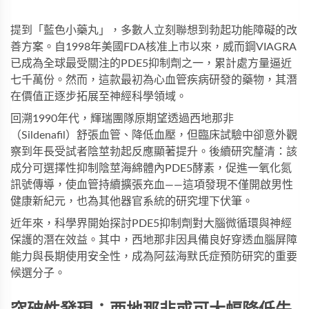
提到「藍色小藥丸」，多數人立刻聯想到勃起功能障礙的改
善方案。自1998年美國FDA核准上市以來，
威而鋼VIAGRA
已成為全球最受關注的PDE5抑制劑之一，累計處方量逼近
七千萬份。然而，這款最初為心血管疾病研發的藥物，其潛
在價值正逐步拓展至神經科學領域。
回溯1990年代，輝瑞團隊原期望透過西地那非
（Sildenafil）舒張血管、降低血壓，但臨床試驗中卻意外觀
察到年長受試者陰莖勃起反應顯著提升。後續研究釐清：該
成分可選擇性抑制陰莖海綿體內PDE5酵素，促進一氧化氮
訊號傳導，使血管持續擴張充血——這項發現不僅開啟男性
健康新紀元，也為其他器官系統的研究埋下伏筆。
近年來，科學界開始探討PDE5抑制劑對大腦微循環與神經
保護的潛在效益。其中，西地那非因具備良好穿透血腦屏障
能力與長期使用安全性，成為阿茲海默氏症預防研究的重要
候選分子。