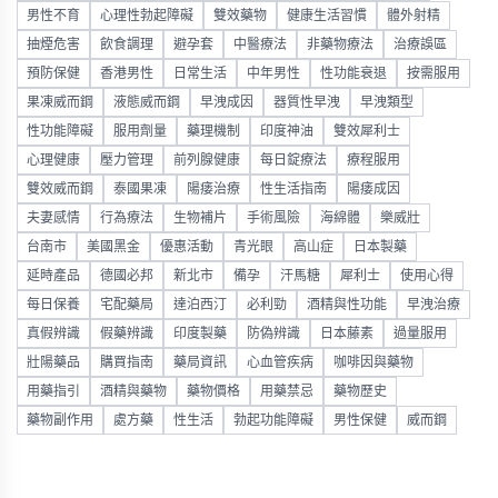
男性不育
心理性勃起障礙
雙效藥物
健康生活習慣
體外射精
抽煙危害
飲食調理
避孕套
中醫療法
非藥物療法
治療誤區
預防保健
香港男性
日常生活
中年男性
性功能衰退
按需服用
果凍威而鋼
液態威而鋼
早洩成因
器質性早洩
早洩類型
性功能障礙
服用劑量
藥理機制
印度神油
雙效犀利士
心理健康
壓力管理
前列腺健康
每日錠療法
療程服用
雙效威而鋼
泰國果凍
陽痿治療
性生活指南
陽痿成因
夫妻感情
行為療法
生物補片
手術風險
海綿體
樂威壯
台南市
美國黑金
優惠活動
青光眼
高山症
日本製藥
延時產品
德國必邦
新北市
備孕
汗馬糖
犀利士
使用心得
每日保養
宅配藥局
達泊西汀
必利勁
酒精與性功能
早洩治療
真假辨識
假藥辨識
印度製藥
防偽辨識
日本藤素
過量服用
壯陽藥品
購買指南
藥局資訊
心血管疾病
咖啡因與藥物
用藥指引
酒精與藥物
藥物價格
用藥禁忌
藥物歷史
藥物副作用
處方藥
性生活
勃起功能障礙
男性保健
威而鋼