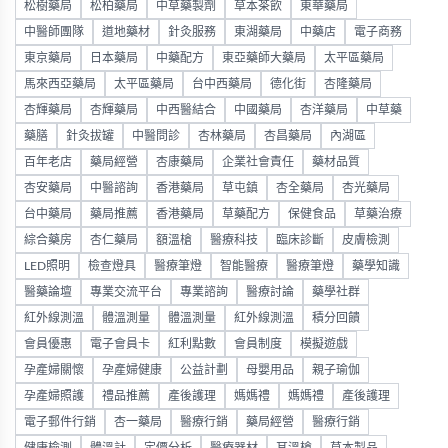
松樹藥局
松柏藥局
中草藥製劑
草本茶飲
東華藥局
中醫師團隊
道地藥材
針灸服務
東湖藥局
中藥店
電子商務
東京藥局
日本藥局
中藥配方
東亞藥師大藥局
太平區藥局
馬來西亞藥局
太平區藥局
台中西藥局
德化街
杏隆藥局
杏輝藥局
杏輝藥局
中西醫結合
中國藥局
杏洋藥局
中草藥
藥膳
針灸拔罐
中醫問診
杏林藥局
杏昌藥局
內湖區
百年老店
藥局經營
杏康藥局
企業社會責任
藥材品質
杏安藥局
中醫諮詢
香港藥局
草屯鎮
杏全藥局
杏光藥局
台中藥局
藥局推薦
香港藥局
草藥配方
保健食品
草藥治療
綜合藥房
杏仁藥局
額溫槍
醫療科技
臨床診斷
皮膚檢測
LED照明
檢查燈具
醫療筆燈
智能醫療
醫療筆燈
藥學知識
醫藥論壇
專業交流平台
專業諮詢
醫療討論
藥學社群
紅外線測溫
體溫測量
體溫測量
紅外線測溫
積分回饋
會員優惠
電子會員卡
紅利點數
會員制度
模擬遊戲
孕產婦關懷
孕產婦健康
公益計劃
母嬰用品
親子瑜伽
孕產婦照護
禮品推薦
產後護理
媽媽禮
媽媽禮
產後護理
電子郵件行銷
杏一藥局
醫療行銷
藥局經營
醫療行銷
健康檢測
體溫計
定價分析
醫療器材
耳溫槍
草本製品