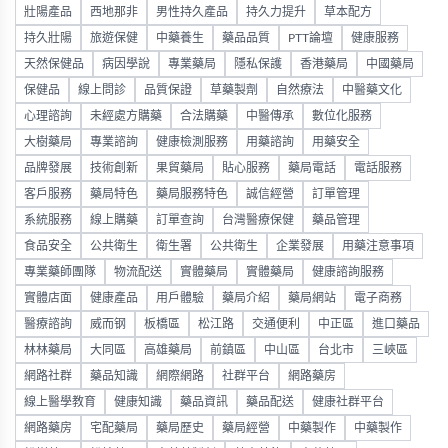
壯陽產品
西地那非
男性持久產品
持久力提升
草本配方
持久壯陽
旅遊保健
中藥養生
藥品品質
PTT論壇
健康服務
天然保健品
病因學說
專業藥局
隱私保護
香港藥局
中國藥局
保健品
線上問診
品質保證
草藥製劑
自然療法
中醫藥文化
心理諮詢
未經處方購藥
合法購藥
中醫傳承
數位化服務
大樹藥局
專業諮詢
健康檢測服務
用藥諮詢
用藥安全
品牌發展
技術創新
果貿藥局
貼心服務
藥局電話
電話服務
客戶服務
藥局特色
藥局服務特色
誠信經營
訂單管理
系統服務
線上購藥
訂單查詢
台灣醫療保健
藥品管理
食品安全
公共衛生
衛生署
公共衛生
企業發展
用藥注意事項
專業藥師團隊
物流配送
實體藥局
實體藥局
健康諮詢服務
實體店面
健康產品
用戶體驗
藥局介紹
藥局網站
電子商務
醫療諮詢
威而钢
板橋區
松江路
交通便利
中正區
進口藥品
林林藥局
大同區
高雄藥局
前鎮區
中山區
台北市
三峽區
網路社群
藥品知識
網際網路
社群平台
網路藥房
線上醫學教育
健康知識
藥品資訊
藥品配送
健康社群平台
網路藥房
宅配藥局
藥局歷史
藥局經營
中藥製作
中藥製作