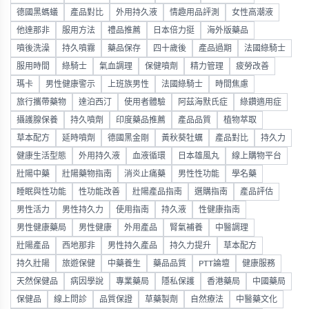
德國黑螞蟻
產品對比
外用持久液
情趣用品評測
女性高潮液
他達那非
服用方法
禮品推薦
日本倍力挺
海外版藥品
噴後洗澡
持久噴霧
藥品保存
四十歲後
產品過期
法國綠騎士
服用時間
綠騎士
氣血調理
保健噴劑
精力管理
疲勞改善
瑪卡
男性健康警示
上班族男性
法國綠騎士
時間焦慮
旅行攜帶藥物
達泊西汀
使用者體驗
阿茲海默氏症
綠鑽適用症
攝護腺保養
持久噴劑
印度藥品推薦
產品品質
植物萃取
草本配方
延時噴劑
德國黑金剛
黃秋葵牡蠣
產品對比
持久力
健康生活型態
外用持久液
血液循環
日本雄風丸
線上購物平台
壯陽中藥
壯陽藥物指南
消炎止痛藥
男性性功能
學名藥
睡眠與性功能
性功能改善
壯陽產品指南
選購指南
產品評估
男性活力
男性持久力
使用指南
持久液
性健康指南
男性健康藥局
男性健康
外用產品
腎氣補養
中醫調理
壯陽產品
西地那非
男性持久產品
持久力提升
草本配方
持久壯陽
旅遊保健
中藥養生
藥品品質
PTT論壇
健康服務
天然保健品
病因學說
專業藥局
隱私保護
香港藥局
中國藥局
保健品
線上問診
品質保證
草藥製劑
自然療法
中醫藥文化