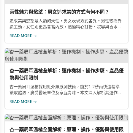
兩性魅力與慾望：男女追求美的方式有何不同？
追求美與慾望是人類的天性，男女表現方式各異。男性較為外
顯主動，女性則更為含蓄內斂，透過精心打扮、妝容與香水等
優雅方式展現魅力。了解兩性心理需求與吸引力法則，有助於
READ MORE →
建立更和諧的親密關係。
杏一藥局耳溫槍全解析：運作機制、操作步驟、產品優
勢與使用限制
杏一藥局耳溫槍採用紅外線感測技術，能於1-2秒內快速精準
讀取體溫，廣受醫療單位及家庭青睐。本文深入解析其運作原
理、正確操作步驟、四大產品優勢及使用限制，助您全面掌握
READ MORE →
此款醫療量測設備的特色與實用價值。
杏一藥局耳溫槍全面解析：原理、操作、優勢與使用限