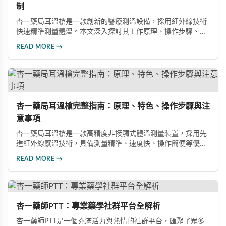
制
杏一藥局耳溫槍是一款創新的醫療測溫設備，採用紅外線技術
快速精準測量體溫。本文深入探討其工作原理、操作步驟、產
品優勢及使用限制，幫助讀者全面了解這款醫護人員首選的測
READ MORE →
溫工具的實用價值。
杏一藥局耳溫槍完整指南：原理、特色、操作步驟與注
意事項
杏一藥局耳溫槍是一款高精度非接觸式體溫測量裝置，採用先
進紅外線感溫技術，具備測量精準、速度快、操作簡便等優
勢。本文詳細介紹其工作原理、產品特色、正確操作步驟及使
READ MORE →
用注意事項，助您掌握這款防疫重要工具的完整使用方法。
杏一藥師PTT：專業藥學社群平台全解析
杏一藥師PTT是一個充滿活力與熱情的社群平台，匯聚了眾多