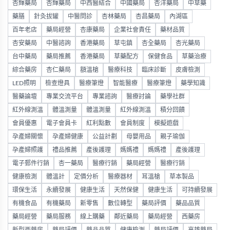
杏輝藥局
杏輝藥局
中西醫結合
中國藥局
杏洋藥局
中草藥
藥膳
針灸拔罐
中醫問診
杏林藥局
杏昌藥局
內湖區
百年老店
藥局經營
杏康藥局
企業社會責任
藥材品質
杏安藥局
中醫諮詢
香港藥局
草屯鎮
杏全藥局
杏光藥局
台中藥局
藥局推薦
香港藥局
草藥配方
保健食品
草藥治療
綜合藥房
杏仁藥局
額溫槍
醫療科技
臨床診斷
皮膚檢測
LED照明
檢查燈具
醫療筆燈
智能醫療
醫療筆燈
藥學知識
醫藥論壇
專業交流平台
專業諮詢
醫療討論
藥學社群
紅外線測溫
體溫測量
體溫測量
紅外線測溫
積分回饋
會員優惠
電子會員卡
紅利點數
會員制度
模擬遊戲
孕產婦關懷
孕產婦健康
公益計劃
母嬰用品
親子瑜伽
孕產婦照護
禮品推薦
產後護理
媽媽禮
媽媽禮
產後護理
電子郵件行銷
杏一藥局
醫療行銷
藥局經營
醫療行銷
健康檢測
體溫計
定價分析
醫療器材
耳溫槍
草本製品
環保生活
永續發展
健康生活
天然保健
健康生活
可持續發展
有機食品
有機藥局
新零售
數位轉型
藥局評價
藥品品質
藥局經營
藥局服務
線上購藥
鄰近藥局
藥局經營
西藥房