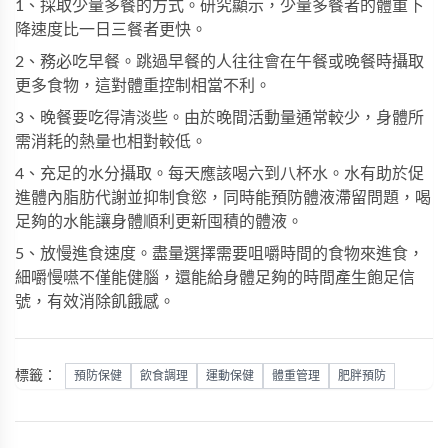
1、採取少量多餐的方式。研究顯示，少量多餐者的體重下
降速度比一日三餐者更快。
2、務必吃早餐。跳過早餐的人往往會在午餐或晚餐時攝取
更多食物，這對體重控制相當不利。
3、晚餐要吃得清淡些。由於晚間活動量通常較少，身體所
需消耗的熱量也相對較低。
4、充足的水分攝取。每天應該喝六到八杯水。水有助於促
進體內脂肪代謝並抑制食慾，同時能預防體液滯留問題，喝
足夠的水能讓身體順利更新囤積的體液。
5、放慢進食速度。盡量選擇需要咀嚼時間的食物來進食，
細嚼慢嚥不僅能健腦，還能給身體足夠的時間產生飽足信
號，有效消除飢餓感。
標籤：
預防保健
飲食調理
運動保健
體重管理
肥胖預防