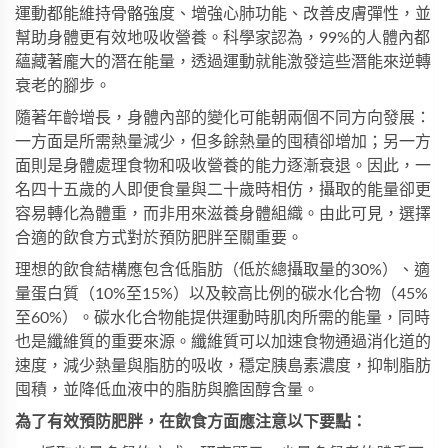
運動都能維持骨骼強度、增強心肺功能、改善皮膚彈性，並
幫助身體更有效地吸收營養。科學家認為，99%的人體內都
蘊藏著龐大的潛在能量，透過運動就能激發這些潛能來逆轉
衰老的腳步。
隨著年齡增長，身體內部的變化可能朝兩個不同方向發展：
一方面是所需熱量減少，但多餘熱量的囤積卻增加；另一方
面則是身體處理食物和吸收營養的能力逐漸衰退。因此，一
名四十五歲的人即便食量與二十歲時相仿，攝取的能量卻更
容易轉化為體重，而非用來滋養身體組織。由此可見，選擇
合適的飲食方式對於預防肥胖至關重要。
理想的飲食結構應包含低脂肪（低於總攝取量的30%）、適
量蛋白質（10%至15%）以及較高比例的碳水化合物（45%
至60%）。碳水化合物能提供運動時肌肉所需的能量，同時
也是纖維質的重要來源。纖維質可以加速食物通過消化道的
速度，減少熱量與脂肪的吸收，穩定胰島素濃度，抑制脂肪
囤積，並降低血液中的脂肪與膽固醇含量。
為了有效預防肥胖，在飲食方面應注意以下要點：