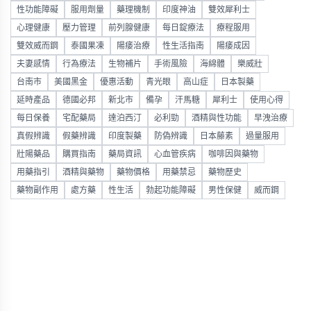
性功能障礙
服用劑量
藥理機制
印度神油
雙效犀利士
心理健康
壓力管理
前列腺健康
每日錠療法
療程服用
雙效威而鋼
泰國果凍
陽痿治療
性生活指南
陽痿成因
夫妻感情
行為療法
生物補片
手術風險
海綿體
樂威壯
台南市
美國黑金
優惠活動
青光眼
高山症
日本製藥
延時產品
德國必邦
新北市
備孕
汗馬糖
犀利士
使用心得
每日保養
宅配藥局
達泊西汀
必利勁
酒精與性功能
早洩治療
真假辨識
假藥辨識
印度製藥
防偽辨識
日本藤素
過量服用
壯陽藥品
購買指南
藥局資訊
心血管疾病
咖啡因與藥物
用藥指引
酒精與藥物
藥物價格
用藥禁忌
藥物歷史
藥物副作用
處方藥
性生活
勃起功能障礙
男性保健
威而鋼