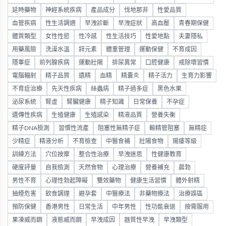
延時藥物
神經系統疾病
產品成分
伐地那非
性愛品質
血管疾病
性生活調適
早洩診斷
早洩症狀
高血壓
青春期保健
體質類型
女性性慾
性冷感
性生活技巧
性愛地點
夫妻隱私
用藥風險
洗澡水溫
鋅元素
體重管理
運動保健
不育成因
隱睾症
前列腺疾病
運動壯陽
排尿異常
口腔健康
戒除壞習慣
電腦輻射
精子品質
遺精
血精
精囊炎
精子活力
生育力影響
不育症治療
先天性疾病
絲蟲病
精子過多症
黑色水果
泌尿系統
腎虛
腎臟健康
精子知識
日常保養
不孕症
遺傳性疾病
生殖健康
生殖感染
精液品質
營養失衡
精子DNA檢測
習慣性流產
阻塞性無精子症
輸精管阻塞
無精症
少精症
精液分析
不育檢查
中醫食補
壯陽食物
陽痿等級
訓練方法
穴位按摩
整合性治療
早洩迷思
性健康教育
硬度評量
自我檢測
天然食物
心理治療
營養補充
晨勃
男性不育
心理性勃起障礙
雙效藥物
健康生活習慣
體外射精
抽煙危害
飲食調理
避孕套
中醫療法
非藥物療法
治療誤區
預防保健
香港男性
日常生活
中年男性
性功能衰退
按需服用
果凍威而鋼
液態威而鋼
早洩成因
器質性早洩
早洩類型