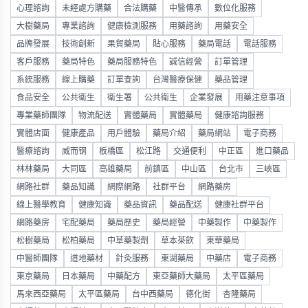
心理諮詢
未經處方購藥
合法購藥
中醫傳承
數位化服務
大樹藥局
專業諮詢
健康檢測服務
用藥諮詢
用藥安全
品牌發展
技術創新
果貿藥局
貼心服務
藥局電話
電話服務
客戶服務
藥局特色
藥局服務特色
誠信經營
訂單管理
系統服務
線上購藥
訂單查詢
台灣醫療保健
藥品管理
食品安全
公共衛生
衛生署
公共衛生
企業發展
用藥注意事項
專業藥師團隊
物流配送
實體藥局
實體藥局
健康諮詢服務
實體店面
健康產品
用戶體驗
藥局介紹
藥局網站
電子商務
醫療諮詢
威而钢
板橋區
松江路
交通便利
中正區
進口藥品
林林藥局
大同區
高雄藥局
前鎮區
中山區
台北市
三峽區
網路社群
藥品知識
網際網路
社群平台
網路藥房
線上醫學教育
健康知識
藥品資訊
藥品配送
健康社群平台
網路藥房
宅配藥局
藥局歷史
藥局經營
中藥製作
中藥製作
松樹藥局
松柏藥局
中草藥製劑
草本茶飲
東華藥局
中醫師團隊
道地藥材
針灸服務
東湖藥局
中藥店
電子商務
東京藥局
日本藥局
中藥配方
東亞藥師大藥局
太平區藥局
馬來西亞藥局
太平區藥局
台中西藥局
德化街
杏隆藥局