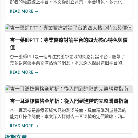
好者的權威線上平台。本文從創立背景、平台特色、多元化討
論空間及未來展望四大維度，深入解析這個擁有二十餘年歷史
READ MORE →
的專業社群，探討其如何在藥物資訊交流領域建立業界標杆地
位。
杏一藥師PTT：專業醫療討論平台的四大核心特色與價
值
杏一藥師PTT是一個專注於藥學領域的網絡討論平台，匯聚了
眾多對醫藥事業充滿熱情的網友。本文深入探討這個平台的四
大核心特色：活躍的社區討論氣氛、專業醫療人士提供指導、
READ MORE →
知識共享與專業成長機會，以及提升醫療人員交流效率。無論
是專業醫學問題還是經驗分享，都能滿足不同使用者的需求，
成為推動醫療領域進步的重要力量。
杏一耳溫槍價格全解析：從入門到進階的完整購買指南
杏一耳溫槍是醫療領域常見的測溫設備，具備精準測量體溫的
能力且操作簡便。本文深入探討杏一耳溫槍的定價策略，涵蓋
基本價格區間、品牌效應、購買管道價差及市場供需影響，為
READ MORE →
讀者提供詳盡的購買參考資訊。