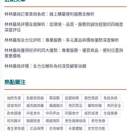
近期文章
林林藥局訂單查詢系統：線上購藥便利服務全解析
林林藥局評價全面解析：從環境、品質、服務到誠信經營的四維度
深度評估
林林藥局全方位評析：專業服務、多元產品與價格優勢深度解析
林林藥局獲得好評的四大優勢：專業服務、優質商品、便利位置與
實惠價格
林林藥局評價：全方位解析為何深受顧客信賴
熱點關注
抽菸危害
負壓助勃器
睪固酮
延遲射精
兩性情感
免疫系統
感冒用药
威而鋼用藥
攝護腺炎
用药禁忌
藥物依賴
用药安全
飲食調理
中医食补
中药养血
药膳食疗
戒菸戒酒
生殖健康
前列腺炎
陽痿檢查
陽痿預防
男性健康指南
男性食療
養生粥食譜
正品保障
女用催情
夫妻體驗
女性性功能