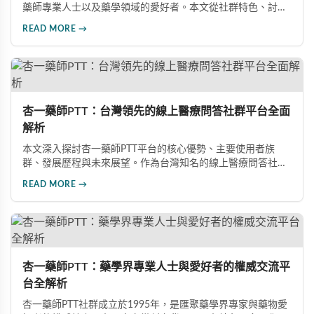
藥師專業人士以及藥學領域的愛好者。本文從社群特色、討論
主題、互動模式以及藥師資源四個面向，深入介紹杏一藥師
READ MORE →
PTT的各個層面，包括高度專業性、多元化討論、互助文化等
特色。
杏一藥師PTT：台灣領先的線上醫療問答社群平台全面
解析
本文深入探討杏一藥師PTT平台的核心優勢、主要使用者族
群、發展歷程與未來展望。作為台灣知名的線上醫療問答社
群，該平台擁有完整的醫學知識庫、嚴謹的社群管理機制，以
READ MORE →
及醫師身份認證系統，為大眾提供專業可靠的醫療諮詢服務，
並將持續探索AI技術應用以提升服務品質。
杏一藥師PTT：藥學界專業人士與愛好者的權威交流平
台全解析
杏一藥師PTT社群成立於1995年，是匯聚藥學界專家與藥物愛