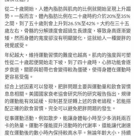
從二十歲開始，人體內脂肪與肌肉的比例就開始呈現上升趨
勢。一般而言，體內脂肪比例在二十歲時約介於20%至35%
之間，到了五十歲則會上升到26.5%至42%。大約在三十五
歲左右，骨骼的分解速度會超過生長速度，導致身高逐漸變
矮，然而身體的寬度卻沒有明顯變化，這就給人一種變胖的
視覺感受。
年紀越大，維持運動習慣的難度也越高。肌肉的強度與可塑
性從二十歲起便開始走下坡，到了四十歲時，心肺功能會逐
步衰退，關節與韌帶也會變得較為僵硬，使得身體在運動時
更容易受傷。
綜合上述因素可以發現，肥胖問題主要與運動量和飲食習慣
息息相關。美國國家衰老協會研究所的研究報告指出，規律
的運動能有效延緩、抑制甚至逆轉上述的衰老過程，若能搭
配正確的飲食習慣，完全可以避免肥胖問題的發生。
從事運動活動，例如散步，能讓身體每小時至少多消耗兩百
卡的熱量。運動不僅能提升活動時的代謝率，還能讓代謝速
度在運動後的數小時內保持較高水平。無論年齡大小，持續