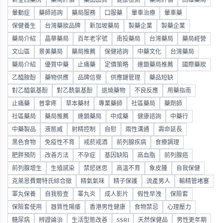
新型西藥房
藥局評價
藥品品質
健康檢測
藥局評價
高雄藥局
暈動症
藥師諮詢
藥局服務
口服藥
暈車治療
暈車藥
保健養生
台灣藥妝品牌
新加坡藥局
製藥企業
製藥企業
藥局介紹
晶華藥局
百年老字號
南投藥局
台灣藥局
藥局經營
文山區
景美藥局
藥局推薦
保健諮詢
中藥文化
台灣藥局
藥局介紹
優質中藥
止痛藥
定價策略
連鎖藥局推薦
國際藥妝
乙醯胺酚
藥物供應
品牌信譽
供應鏈管理
藥品短缺
對乙醯氨基酚
對乙酰氨基酚
退燒藥物
不良反應
用藥指南
止痛藥
普拿疼
草本藥材
專業藥師
社區藥局
藥劑師
社區藥局
藥局推薦
連鎖藥局
中成藥
健康諮詢
中藥行
中藥製品
液態威
射精控制
自慰
兩性溝通
壽命延長
黑色食物
免疫性不育
戒菸戒酒
前列腺疾病
食療調理
肥胖預防
改善方法
不孕症
基因缺陷
高血脂
前列腺癌
前列腺增生
生殖感染
禁慾迷思
高溫不育
象皮腫
自我保健
克萊恩費爾特氏綜合徵
精氣氣味
精子保護
流產男人
輸精管堵塞
睪丸保養
自我檢查
睪丸炎
成人影片
假性早洩
保險套
保險套使用
器質性陽痿
香港男性健康
食物禁忌
心理壓力
糖尿病
辨證論治
生活型態改善
SSRI
天然保健品
男性更年期