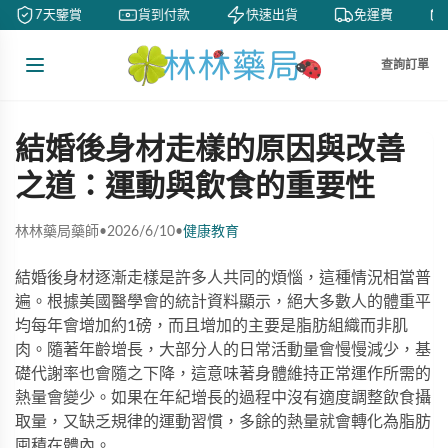
7天鑒賞
貨到付款
快速出貨
免運費
查詢訂單
結婚後身材走樣的原因與改善
之道：運動與飲食的重要性
林林藥局藥師
•
2026/6/10
•
健康教育
結婚後身材逐漸走樣是許多人共同的煩惱，這種情況相當普
遍。根據美國醫學會的統計資料顯示，絕大多數人的體重平
均每年會增加約1磅，而且增加的主要是脂肪組織而非肌
肉。隨著年齡增長，大部分人的日常活動量會慢慢減少，基
礎代謝率也會隨之下降，這意味著身體維持正常運作所需的
熱量會變少。如果在年紀增長的過程中沒有適度調整飲食攝
取量，又缺乏規律的運動習慣，多餘的熱量就會轉化為脂肪
囤積在體內。