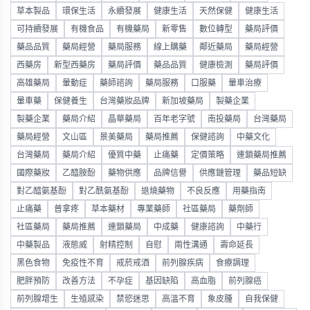
草本製品
環保生活
永續發展
健康生活
天然保健
健康生活
可持續發展
有機食品
有機藥局
新零售
數位轉型
藥局評價
藥品品質
藥局經營
藥局服務
線上購藥
鄰近藥局
藥局經營
西藥房
新型西藥房
藥局評價
藥品品質
健康檢測
藥局評價
高雄藥局
暈動症
藥師諮詢
藥局服務
口服藥
暈車治療
暈車藥
保健養生
台灣藥妝品牌
新加坡藥局
製藥企業
製藥企業
藥局介紹
晶華藥局
百年老字號
南投藥局
台灣藥局
藥局經營
文山區
景美藥局
藥局推薦
保健諮詢
中藥文化
台灣藥局
藥局介紹
優質中藥
止痛藥
定價策略
連鎖藥局推薦
國際藥妝
乙醯胺酚
藥物供應
品牌信譽
供應鏈管理
藥品短缺
對乙醯氨基酚
對乙酰氨基酚
退燒藥物
不良反應
用藥指南
止痛藥
普拿疼
草本藥材
專業藥師
社區藥局
藥劑師
社區藥局
藥局推薦
連鎖藥局
中成藥
健康諮詢
中藥行
中藥製品
液態威
射精控制
自慰
兩性溝通
壽命延長
黑色食物
免疫性不育
戒菸戒酒
前列腺疾病
食療調理
肥胖預防
改善方法
不孕症
基因缺陷
高血脂
前列腺癌
前列腺增生
生殖感染
禁慾迷思
高溫不育
象皮腫
自我保健