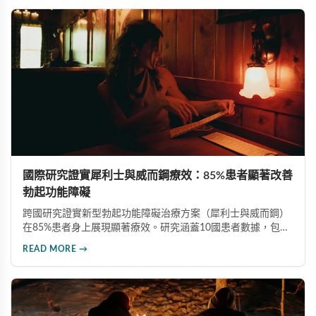
物。
國際研究證實犀利士與威而鋼療效：85%患者顯著改善
勃起功能障礙
跨國研究證實新型勃起功能障礙治療方案（犀利士與威而鋼）
在85%患者身上展現顯著療效。研究涵蓋10國患者數據，包含
嚴重共病症族群，為傳統療法（六成療效）提供更佳替代方
READ MORE →
案。此研究為endTB計畫一部分，為全球勃起功能障礙治療開
創新局。