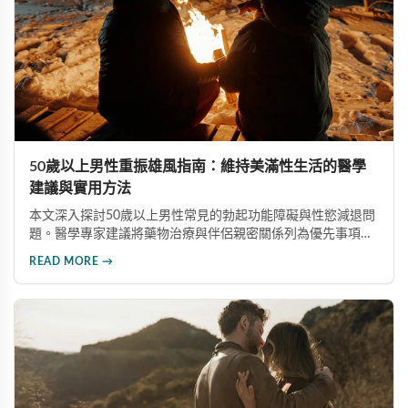
50歲以上男性重振雄風指南：維持美滿性生活的醫學
建議與實用方法
本文深入探討50歲以上男性常見的勃起功能障礙與性慾減退問
題。醫學專家建議將藥物治療與伴侶親密關係列為優先事項，
並介紹威而鋼、犀利士等有效治療選項，同時強調心血管健
READ MORE →
康、生活型態調整及心理諮詢的重要性，協助中老年男性維持
健康美滿的性生活。