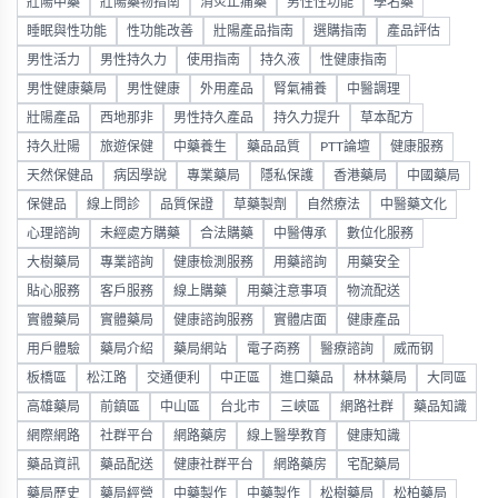
壯陽中藥
壯陽藥物指南
消炎止痛藥
男性性功能
學名藥
睡眠與性功能
性功能改善
壯陽產品指南
選購指南
產品評估
男性活力
男性持久力
使用指南
持久液
性健康指南
男性健康藥局
男性健康
外用產品
腎氣補養
中醫調理
壯陽產品
西地那非
男性持久產品
持久力提升
草本配方
持久壯陽
旅遊保健
中藥養生
藥品品質
PTT論壇
健康服務
天然保健品
病因學說
專業藥局
隱私保護
香港藥局
中國藥局
保健品
線上問診
品質保證
草藥製劑
自然療法
中醫藥文化
心理諮詢
未經處方購藥
合法購藥
中醫傳承
數位化服務
大樹藥局
專業諮詢
健康檢測服務
用藥諮詢
用藥安全
貼心服務
客戶服務
線上購藥
用藥注意事項
物流配送
實體藥局
實體藥局
健康諮詢服務
實體店面
健康產品
用戶體驗
藥局介紹
藥局網站
電子商務
醫療諮詢
威而钢
板橋區
松江路
交通便利
中正區
進口藥品
林林藥局
大同區
高雄藥局
前鎮區
中山區
台北市
三峽區
網路社群
藥品知識
網際網路
社群平台
網路藥房
線上醫學教育
健康知識
藥品資訊
藥品配送
健康社群平台
網路藥房
宅配藥局
藥局歷史
藥局經營
中藥製作
中藥製作
松樹藥局
松柏藥局