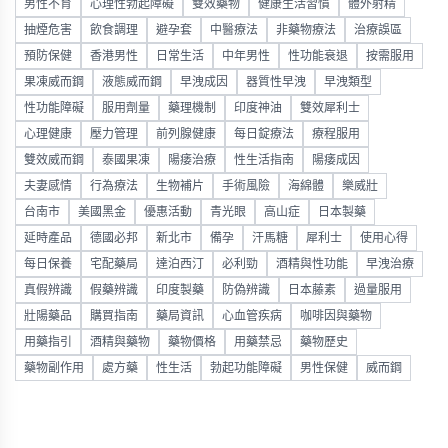
男性不育
心理性勃起障礙
雙效藥物
健康生活習慣
體外射精
抽煙危害
飲食調理
避孕套
中醫療法
非藥物療法
治療誤區
預防保健
香港男性
日常生活
中年男性
性功能衰退
按需服用
果凍威而鋼
液態威而鋼
早洩成因
器質性早洩
早洩類型
性功能障礙
服用劑量
藥理機制
印度神油
雙效犀利士
心理健康
壓力管理
前列腺健康
每日錠療法
療程服用
雙效威而鋼
泰國果凍
陽痿治療
性生活指南
陽痿成因
夫妻感情
行為療法
生物補片
手術風險
海綿體
樂威壯
台南市
美國黑金
優惠活動
青光眼
高山症
日本製藥
延時產品
德國必邦
新北市
備孕
汗馬糖
犀利士
使用心得
每日保養
宅配藥局
達泊西汀
必利勁
酒精與性功能
早洩治療
真假辨識
假藥辨識
印度製藥
防偽辨識
日本藤素
過量服用
壯陽藥品
購買指南
藥局資訊
心血管疾病
咖啡因與藥物
用藥指引
酒精與藥物
藥物價格
用藥禁忌
藥物歷史
藥物副作用
處方藥
性生活
勃起功能障礙
男性保健
威而鋼