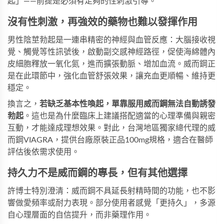
起」——前提是必須有足夠的性刺激引導。
沒有性刺激，再強效的藥物也難以發揮作用
男性陰莖勃起是一連串精密的神經與血管反應：大腦接收視
覺、觸覺等性訊號後，啟動副交感神經路徑，促使海綿體內
皮細胞釋放一氧化氮，進而擴張動脈、增加血流。威而鋼正
是在此環節中，強化血管舒張效果，讓充血更順暢、維持更
穩定。
換言之，
若缺乏基本性喚起，單靠服用威而鋼無法自動誘發
勃起
。這也是為什麼臨床上建議搭配適當的心理準備與親密
互動，才能達成理想效果。對此，台灣地區獨家總代理的
威
而鋼VIAGRA
，提供台廠原裝正品100mg規格，適合在醫師
評估後依需求使用。
持久力不是威而鋼的專長，但有其他選擇
許博士特別澄清：威而鋼不具延長射精時間的功能，也不影
響做愛頻率或耐力表現。部分使用者感覺「更持久」，多源
自心理層面的自信提升，而非藥理作用。