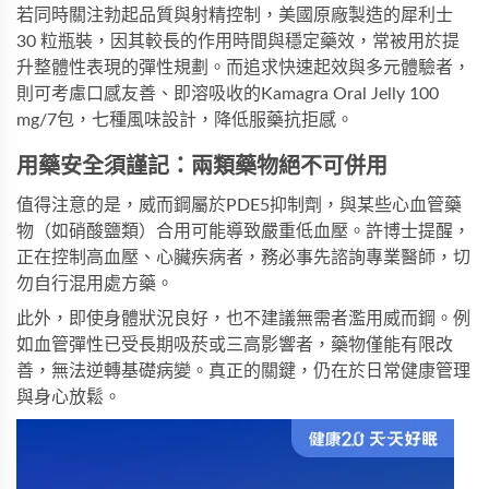
若同時關注勃起品質與射精控制，美國原廠製造的
犀利士 
30 粒瓶裝
，因其較長的作用時間與穩定藥效，常被用於提
升整體性表現的彈性規劃。而追求快速起效與多元體驗者，
則可考慮口感友善、即溶吸收的
Kamagra Oral Jelly 100 
mg/7包
，七種風味設計，降低服藥抗拒感。
用藥安全須謹記：兩類藥物絕不可併用
值得注意的是，威而鋼屬於PDE5抑制劑，與某些心血管藥
物（如硝酸鹽類）合用可能導致嚴重低血壓。許博士提醒，
正在控制高血壓、心臟疾病者，務必事先諮詢專業醫師，切
勿自行混用處方藥。
此外，即使身體狀況良好，也不建議無需者濫用威而鋼。例
如血管彈性已受長期吸菸或三高影響者，藥物僅能有限改
善，無法逆轉基礎病變。真正的關鍵，仍在於日常健康管理
與身心放鬆。