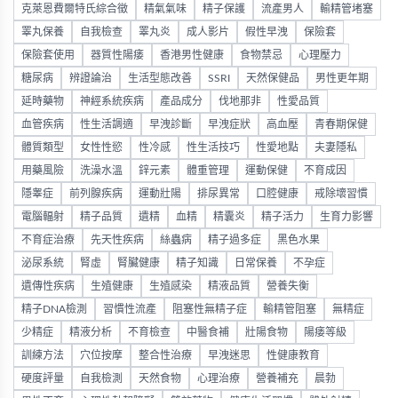
克萊恩費爾特氏綜合徵
精氣氣味
精子保護
流產男人
輸精管堵塞
睪丸保養
自我檢查
睪丸炎
成人影片
假性早洩
保險套
保險套使用
器質性陽痿
香港男性健康
食物禁忌
心理壓力
糖尿病
辨證論治
生活型態改善
SSRI
天然保健品
男性更年期
延時藥物
神經系統疾病
產品成分
伐地那非
性愛品質
血管疾病
性生活調適
早洩診斷
早洩症狀
高血壓
青春期保健
體質類型
女性性慾
性冷感
性生活技巧
性愛地點
夫妻隱私
用藥風險
洗澡水溫
鋅元素
體重管理
運動保健
不育成因
隱睾症
前列腺疾病
運動壯陽
排尿異常
口腔健康
戒除壞習慣
電腦輻射
精子品質
遺精
血精
精囊炎
精子活力
生育力影響
不育症治療
先天性疾病
絲蟲病
精子過多症
黑色水果
泌尿系統
腎虛
腎臟健康
精子知識
日常保養
不孕症
遺傳性疾病
生殖健康
生殖感染
精液品質
營養失衡
精子DNA檢測
習慣性流產
阻塞性無精子症
輸精管阻塞
無精症
少精症
精液分析
不育檢查
中醫食補
壯陽食物
陽痿等級
訓練方法
穴位按摩
整合性治療
早洩迷思
性健康教育
硬度評量
自我檢測
天然食物
心理治療
營養補充
晨勃