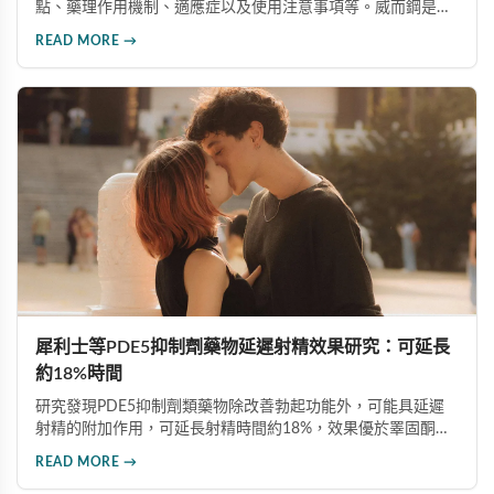
點、藥理作用機制、適應症以及使用注意事項等。威而鋼是口
服治療男性勃起功能障礙的藥品，主要成分為西地那非，屬於
READ MORE →
PDE5抑制劑。通過本文使讀者對威而鋼有更全面的瞭解，提
高用藥安全意識。
犀利士等PDE5抑制劑藥物延遲射精效果研究：可延長
約18%時間
研究發現PDE5抑制劑類藥物除改善勃起功能外，可能具延遲
射精的附加作用，可延長射精時間約18%，效果優於睪固酮補
充療法或生活型態改變。台大醫師提醒，膽固醇正常的男性不
READ MORE →
應隨意服用，治療勃起功能障礙應在醫師指導下使用正規藥