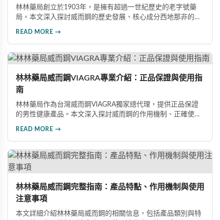
林林藥局創立於1903年，是擁有超過一世紀歷史的老字號藥
局。本文深入探討威而鋼的歷史發展、核心成分西地那非的作
用機制、正確使用方式（50mg與100mg規格選擇）、服用注
READ MORE →
意事項，以及與犀利士等其他男性健康產品的比較，幫助讀者
全面瞭解並安全使用相關產品。
林林藥局威而鋼VIAGRA專業介紹：正品保證與使用指
南
林林藥局作為台灣威而鋼VIAGRA獨家總代理，提供正品保證
的男性健康產品。本文深入探討威而鋼的作用機制、正確使用
方法、劑量選擇及注意事項，幫助消費者了解這款由輝瑞公司
READ MORE →
研發的藥品，並介紹50mg、100mg及瓶裝30顆等多種規格選
擇。
林林藥局威而鋼完整指南：產品特點、作用機制與使用
注意事項
本文詳細介紹林林藥局威而鋼的相關信息，包括產品類別與特