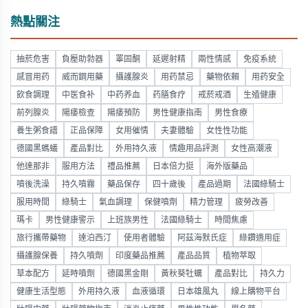
熱點關注
抽菸危害
負壓助勃器
睪固酮
延遲射精
兩性情感
免疫系統
感冒用药
威而鋼用藥
攝護腺炎
用药禁忌
藥物依賴
用药安全
飲食調理
中医食补
中药养血
药膳食疗
戒菸戒酒
生殖健康
前列腺炎
陽痿檢查
陽痿預防
男性健康指南
男性食療
養生粥食譜
正品保障
女用催情
夫妻體驗
女性性功能
德國黑螞蟻
產品對比
外用持久液
情趣用品評測
女性高潮液
他達那非
服用方法
禮品推薦
日本倍力挺
海外版藥品
噴後洗澡
持久噴霧
藥品保存
四十歲後
產品過期
法國綠騎士
服用時間
綠騎士
氣血調理
保健噴劑
精力管理
疲勞改善
瑪卡
男性健康警示
上班族男性
法國綠騎士
時間焦慮
旅行攜帶藥物
達泊西汀
使用者體驗
阿茲海默氏症
綠鑽適用症
攝護腺保養
持久噴劑
印度藥品推薦
產品品質
植物萃取
草本配方
延時噴劑
德國黑金剛
黃秋葵牡蠣
產品對比
持久力
健康生活型態
外用持久液
血液循環
日本雄風丸
線上購物平台