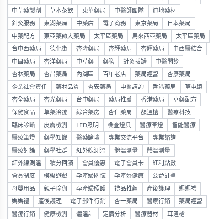
中草藥製劑
草本茶飲
東華藥局
中醫師團隊
道地藥材
針灸服務
東湖藥局
中藥店
電子商務
東京藥局
日本藥局
中藥配方
東亞藥師大藥局
太平區藥局
馬來西亞藥局
太平區藥局
台中西藥局
德化街
杏隆藥局
杏輝藥局
杏輝藥局
中西醫結合
中國藥局
杏洋藥局
中草藥
藥膳
針灸拔罐
中醫問診
杏林藥局
杏昌藥局
內湖區
百年老店
藥局經營
杏康藥局
企業社會責任
藥材品質
杏安藥局
中醫諮詢
香港藥局
草屯鎮
杏全藥局
杏光藥局
台中藥局
藥局推薦
香港藥局
草藥配方
保健食品
草藥治療
綜合藥房
杏仁藥局
額溫槍
醫療科技
臨床診斷
皮膚檢測
LED照明
檢查燈具
醫療筆燈
智能醫療
醫療筆燈
藥學知識
醫藥論壇
專業交流平台
專業諮詢
醫療討論
藥學社群
紅外線測溫
體溫測量
體溫測量
紅外線測溫
積分回饋
會員優惠
電子會員卡
紅利點數
會員制度
模擬遊戲
孕產婦關懷
孕產婦健康
公益計劃
母嬰用品
親子瑜伽
孕產婦照護
禮品推薦
產後護理
媽媽禮
媽媽禮
產後護理
電子郵件行銷
杏一藥局
醫療行銷
藥局經營
醫療行銷
健康檢測
體溫計
定價分析
醫療器材
耳溫槍