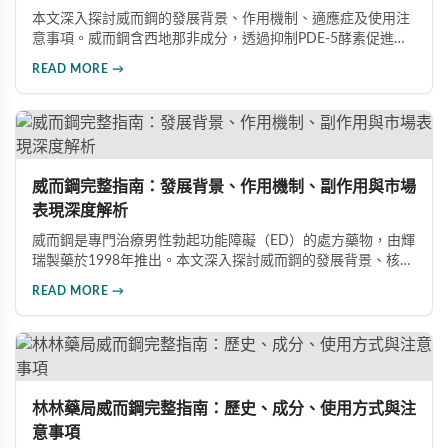
本文深入探討威而鋼的發展背景、作用機制、適應症及使用注
意事項。威而鋼含西地那非成分，透過抑制PDE-5酵素促進血
管擴張，有效治療男性勃起功能障礙。使用前應經醫師評估，
READ MORE →
注意禁忌症與副作用，確保用藥安全。
威而鋼完整指南：發展背景、作用機制、副作用與市場
表現深度解析
威而鋼是專門治療男性勃起功能障礙（ED）的處方藥物，由輝
瑞製藥於1998年推出。本文深入探討威而鋼的發展背景、核心
成分西地那非的作用機制、常見副作用如頭痛和臉部發紅，以
READ MORE →
及全球年銷售額超過23億美元的市場表現，幫助讀者全面了解
這款革命性藥品。
林林藥局威而鋼完整指南：歷史、成分、使用方式與注
意事項